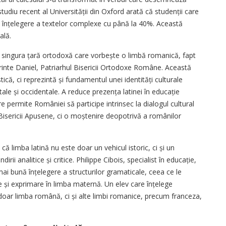
 studiu recent al Universității din Oxford arată că studenții care
e înțele­gere a textelor complexe cu până la 40%. Această
ală.
 singura țară ortodoxă care vorbește o limbă romanică, fapt
Părinte Daniel, Patriarhul Bisericii Ortodoxe Române. Această
stică, ci reprezintă și fundamentul unei identități culturale
e și occidentale. A reduce prezen­ța latinei în educație
ermite României să participe intrinsec la dialogul cultural
isericii Apusene, ci o moștenire deopotrivă a românilor
 că limba latină nu este doar un vehicul istoric, ci și un
i analitice și critice. Philippe Cibois, specialist în edu­cație,
mai bună înțelegere a structurilor gramaticale, ceea ce le
și exprimare în limba maternă. Un elev care înțelege
 doar limba română, ci și alte limbi romanice, precum franceza,