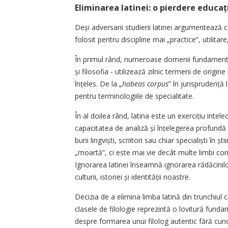
Eliminarea latinei: o pierdere educa
Deși adversarii studierii latinei argumentează c
folosit pentru discipline mai „practice”, utilita
În primul rând, numeroase domenii fundamentale 
și filosofia - utilizează zilnic termeni de orig
înțeles. De la „
habeas corpus
” în jurispru­den­ță 
pentru terminologiile de specialitate.
În al doilea rând, latina este un exercițiu intel
capacitatea de analiză și înțelegerea profundă 
buni lingviști, scriitori sau chiar specialiști în 
„moartă”, ci este mai vie decât multe limbi cont
Ignorarea latinei înseamnă ignorarea rădăcinilo
culturii, istoriei și identității noastre.
Decizia de a elimina limba latină din trunchiu
clasele de filologie reprezintă o lovitură fund
despre formarea unui filolog autentic fără cunoa