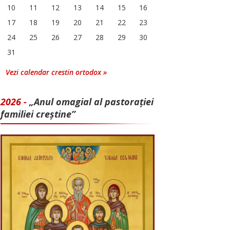
10
11
12
13
14
15
16
17
18
19
20
21
22
23
24
25
26
27
28
29
30
31
Vezi calendar crestin ortodox »
2026 -
„Anul omagial al pastorației
familiei creștine”