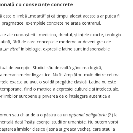
țională cu consecințe concrete
ă este o limbă „moar­tă” și că timpul alocat acesteia ar putea fi
re, prag­matice, exemplele concrete ne arată contrariul.
ale cunoaș­te­rii - medicina, dreptul, știin­țele exacte, teologia
ine latină, fără de care conceptele moderne ar deveni greu de
la „
in vitro
” în biologie, expresiile latine sunt indispensabile
ectual de excepție. Studiul său dezvoltă gândirea logică,
a mecanismelor lingvistice. Nu întâmplător, mulți dintre cei mai
științele exacte au avut o solidă pregătire clasică. Latina nu este
emporane, fiind o matrice a expresiei culturale și intelectuale.
r limbilor europene și privarea de o înțelegere autentică a
l comun sau chiar de a o păstra ca un
opțional obligatoriu
(?!) la
amentală dată însăși esenței studiilor umaniste. Nu putem vorbi
șterea limbilor clasice (latina și greaca veche), care stau la