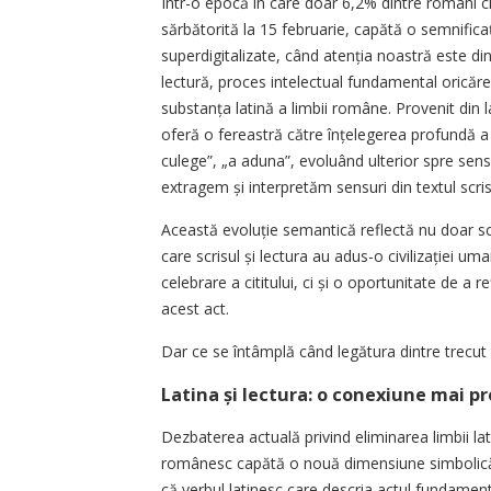
Într-o epocă în care doar 6,2% dintre români ci
sărbătorită la 15 februarie, capătă o semnifica
superdigitalizate, când atenția noastră este di
lectură, proces intelectual fundamental oricărei
substanța latină a limbii române. Provenit din l
oferă o fereastră către înțelegerea profundă a act
culege”, „a aduna”, evoluând ulterior spre sensu
extragem și interpretăm sensuri din textul scris
Această evoluție semantică reflectă nu doar sch
care scrisul și lectura au adus-o civilizației u
celebrare a cititului, ci și o oportunitate de a
acest act.
Dar ce se întâmplă când legătura dintre trecut 
Latina și lectura: o conexiune mai 
Dezbaterea actuală privind eliminarea limbii lati
românesc capătă o nouă dimensiune simbolică în
că verbul latinesc care descria actul fundamen