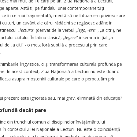
tesc mai mult de 10 cărți pe an, Ziua Națională a Lecturii,
ție aparte. Astăzi, pe fundalul unei contemporaneități
n ce în ce mai fragmentată, merită să ne întoarcem privirea spre
 culturi, un cuvânt ale cărui rădăcini se regăsesc adânc în
atinescul „
lectura
” (derivat de la verbul „
lego, -ere
” , „a citi”), ne
ului cititului. În latina clasică, „
legere
” însemna inițial „a
l de „a citi” - o metaforă subtilă a procesului prin care
.
imbările lingvistice, ci și transformarea culturală profundă pe
mane. În acest context, Ziua Națională a Lecturii nu este doar o
 reflecta asupra moștenirii culturale pe care o perpetuăm prin
și prezent este ignorată sau, mai grav, eliminată din educație?
profundă decât pare
ne din trunchiul comun al disciplinelor învățămân­tu­lui
 contextul Zilei Naționale a Lecturii. Nu este o coin­ci­dență
tal al culesului s-a transformat în verbul care desemnează