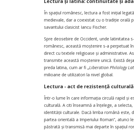
Lectura și latina: continuitate și ada
În spațiul românesc, lectura a fost inițial legat
medievale, dar a coexistat cu o tradiție orală 
savantului clasicist Iancu Fischer.
Spre deosebire de Occident, unde latinitatea s-
românesc, această moște­nire s-a perpetuat în f
direct cu textele religioase și administrative. As
transmite această moștenire unică. Există deja
preda latina, cum ar fi „
Liberation Philology Lat
milioane de utilizatori la nivel global.
Lectura - act de rezistență culturală
Într-o lume în care informația circulă rapid și e
culturală. A citi înseamnă a înțelege, a selecta, 
identității culturale. Dacă limba română este, 
partea orientală a Imperiului Roman”, atunci l
păstrată și transmisă mai departe în spațiul r