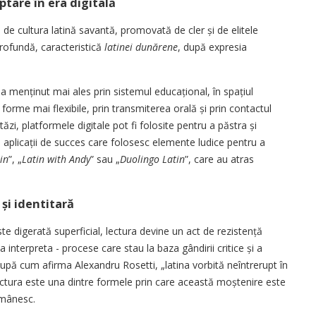
ptare în era digitală
ă de cultura latină savantă, promovată de cler și de elitele
profundă, caracteristică
latinei dunărene
, după expresia
a menținut mai ales prin sistemul educațional, în spațiul
orme mai fle­xibile, prin transmiterea orală și prin contactul
tăzi, platformele digitale pot fi folosite pentru a păstra și
 aplicații de succes care folosesc elemente ludice pentru a
in
”, „
Latin with Andy
” sau „
Duolingo Latin
”, care au atras
 și identitară
ste digerată superficial, lectura devine un act de rezistență
a interpre­ta - procese care stau la baza gândirii critice și a
după cum afirma Alexandru Rosetti, „latina vorbită neîntrerupt în
ectura este una dintre formele prin care această moștenire este
omânesc.