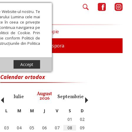
e Website-ul nostru. Te
iarului Lumina cele mai
ce în ceea ce privește
a continua navigarea pe
Opinii
Filantropie
iticii de Cookie. Prin
ie conform Politicii de
trucțiunile din Politica
In memoriam
Diaspora
Accept
Calendar ortodox
‹
›
August
Iulie
Septembrie
Octombrie
Noiembri
2026
L
M
M
J
V
S
D
01
02
03
04
05
06
07
08
09