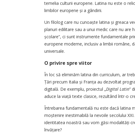
temelia culturii europene. Latina nu este o relic
limbilor europene și a gândirii.
Un filolog care nu cunoaște latina și greaca v
planuri edilitare sau a unui medic care nu are 
școlare”, ci sunt instrumente fundamentale pri
europene moderne, inclusiv a limbii române, dar 
universale.
O privire spre viitor
În loc să eliminăm latina din curriculum, ar tr
Țări precum Italia și Franța au dezvoltat prog
digitală. De exemplu, proiectul „
Digital Latin
” 
aduce la viață texte clasice, rezultând într-o cr
Întrebarea fundamentală nu este dacă latina m
moștenire inestimabilă la nevoile secolului XXI
identitatea noastră sau vom găsi modalități cr
învățare?