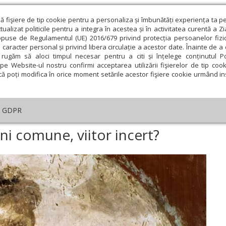
ză fişiere de tip cookie pentru a personaliza și îmbunătăți experiența ta p
alizat politicile pentru a integra în acestea și în activitatea curentă a Z
opuse de Regulamentul (UE) 2016/679 privind protecția persoanelor fizi
 caracter personal și privind libera circulație a acestor date. Înainte de 
eologie și spiritualitate
Educaţie și Cultură
Societate
rugăm să aloci timpul necesar pentru a citi și înțelege conținutul Pol
pe Website-ul nostru confirmi acceptarea utilizării fişierelor de tip cook
că poți modifica în orice moment setările acestor fişiere cookie urmând ins
An omagial
Comunicate de presă
Documentar
GDPR
tar
›
Lectura și latina: rădăcini comune, viitor incert?
ini comune, viitor incert?
ie
Februarie
Martie
Aprilie
Mai
Iunie