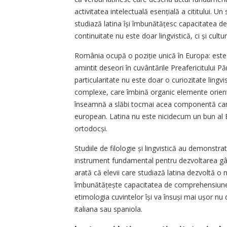
activitatea intelectuală esențială a cititului. Un
studiază latina își îmbunătățesc capacitatea d
continuitate nu este doar lingvistică, ci și cultur
România ocupă o poziție unică în Europa: este
amintit deseori în cuvântările Preafericitului 
particularitate nu este doar o curiozitate lingvi
complexe, care îmbină organic elemente oriental
înseamnă a slăbi tocmai acea componentă care p
european. Latina nu este nicidecum un bun al B
ortodocși.
Studiile de filologie și lingvistică au demonstrat
instrument fundamental pentru dezvoltarea gândiri
arată că elevii care studiază latina dezvoltă o 
îmbunătățește capacitatea de comprehensiune 
etimologia cuvintelor își va însuși mai ușor nu
italiana sau spaniola.