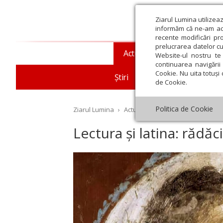
Ziarul Lumina utilizea
informăm că ne-am actu
recente modificări pr
prelucrarea datelor cu
Actualitate religioasă
T
Website-ul nostru te 
continuarea navigării 
Cookie. Nu uita totuși 
Știri
Mesaje și cuvântări
de Cookie.
Politica de Cookie
Ziarul Lumina
›
Actualitate religioasă
›
Documen
Lectura și latina: rădăc
st
Septembrie
Octombrie
Noiembrie
Decembrie
Ianuar