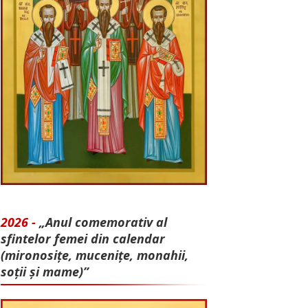
2026 -
„Anul comemorativ al
sfintelor femei din calendar
(mironosițe, mu­cenițe, monahii,
soții și mame)”