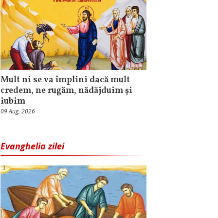
Mult ni se va împlini dacă mult
credem, ne rugăm, nădăjduim și
iubim
09 Aug, 2026
Evanghelia zilei