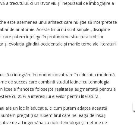
vă a trecutului, ci un izvor viu și inepuizabil de îmbogățire a
eche este asemenea unui arhitect care nu știe să interpreteze
habar de anatomie. Aceste limbi nu sunt simple „discipline
n care putem înțelege în profunzime structura limbilor
și evoluția gândirii occidentale și marile teme ale literaturii
ebui să o integrăm în moduri inovatoare în educația modernă.
rame de succes care combină studiul latinei cu tehnologia
din liceele franceze folosește realitatea augmentată pentru a
eștere cu 25% a interesului elevilor pentru literatură.
ai are un loc în educație, ci cum putem adapta această
. Suntem pregătiți să rupem firul care ne leagă de însăși
eative de a-l îngemăna cu noile tehnologii și metode de