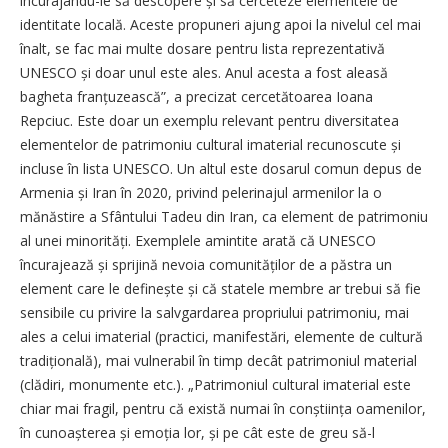
încurajându-le să descopere și să cerceteze elementele de
identitate locală. Aceste propuneri ajung apoi la nivelul cel mai
înalt, se fac mai multe dosare pentru lista reprezentativă
UNESCO și doar unul este ales. Anul acesta a fost aleasă
bagheta franțuzească”, a precizat cercetătoarea Ioana
Repciuc. Este doar un exemplu relevant pentru diversitatea
elementelor de patrimoniu cultural imaterial recunoscute și
incluse în lista UNESCO. Un altul este dosarul comun depus de
Armenia și Iran în 2020, privind ­pelerinajul armenilor la o
mănăstire a Sfântului Tadeu din Iran, ca element de patrimoniu
al unei minorități. Exemplele amintite arată că UNESCO
încurajează și sprijină nevoia co­mu­nităților de a păstra un
element care le definește și că statele membre ar trebui să fie
sensibile cu privire la salvgardarea propriului patrimoniu, mai
ales a celui imaterial (practici, manifestări, elemente de cultură
tradițională), mai vulnerabil în timp decât patrimoniul material
(clădiri, monumente etc.). „Patrimoniul cultural imaterial este
chiar mai fragil, pentru că există numai în conștiința oamenilor,
în cunoașterea și emoția lor, și pe cât este de greu să-l