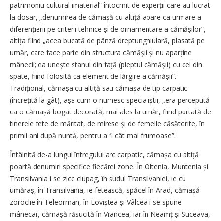
patrimoniu cultural imaterial” întocmit de experții care au lucrat
la dosar, „denumirea de cămașă cu altiță apare ca urmare a
diferențierii pe criterii tehnice și de ornamentare a cămășilor”,
altița fiind „acea bucată de pânză dreptunghiulară, plasată pe
umăr, care face parte din structura cămășii și nu aparține
mânecii; ea unește stanul din față (pieptul cămășii) cu cel din
spate, fiind folosită ca element de lărgire a cămășii”.
Tradițional, cămașa cu altiță sau cămașa de tip carpatic
(încrețită la gât), așa cum o numesc specialiștii, „era percepută
ca o cămașă bogat decorată, mai ales la umăr, fiind purtată de
tinerele fete de măritat, de mirese și de femeile căsătorite, în
primii ani după nuntă, pentru a fi cât mai frumoase”.
Întâlnită de-a lungul întregului arc carpatic, cămașa cu altiță
poartă denumiri specifice fiecărei zone. În Oltenia, Muntenia și
Transilvania i se zice ciupag, în sudul Transilvaniei, ie cu
umăraș, în Transilvania, ie fetească, spăcel în Arad, cămașă
zoroclie în Teleorman, în Loviștea și Vâlcea i se spune
mânecar, cămașă răsucită în Vrancea, iar în Neamț și Suceava,