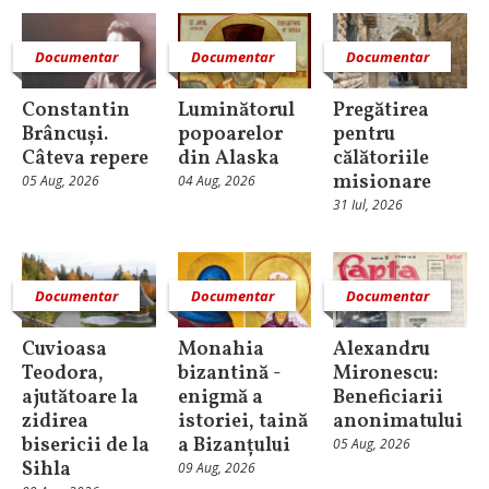
Documentar
Documentar
Documentar
Constantin
Luminătorul
Pregătirea
Brâncuși.
popoarelor
pentru
Câteva repere
din Alaska
călătoriile
misionare
05 Aug, 2026
04 Aug, 2026
31 Iul, 2026
Documentar
Documentar
Documentar
Cuvioasa
Monahia
Alexandru
Teodora,
bizantină -
Mironescu:
ajutătoare la
enigmă a
Beneficiarii
zidirea
istoriei, taină
anonimatului
bisericii de la
a Bizanțului
05 Aug, 2026
Sihla
09 Aug, 2026