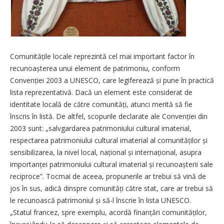
Comunitățile locale reprezintă cel mai important factor în
recunoașterea unui element de patrimoniu, conform
Convenției 2003 a UNESCO, care legiferează și pune în practică
lista reprezentativă. Dacă un element este considerat de
identitate locală de către comunități, atunci merită să fie
înscris în listă. De altfel, scopurile declarate ale Convenției din
2003 sunt: „salvgardarea patrimoniului cultural imaterial,
respectarea patrimoniului cultural imaterial al comu­nităților și
sensibilizarea, la nivel local, național și internațional, asupra
importanței patrimoniului cultural imaterial și recunoașterii sale
reciproce”. Tocmai de aceea, propunerile ar trebui să vină de
jos în sus, adică dinspre comunități către stat, care ar trebui să
le recunoască patrimoniul și să-l înscrie în lista UNESCO.
„Statul francez, spre exemplu, acordă finanțări co­munităților,