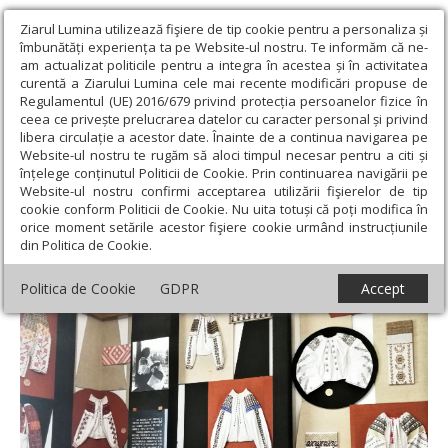
Ziarul Lumina utilizează fişiere de tip cookie pentru a personaliza și
îmbunătăți experiența ta pe Website-ul nostru. Te informăm că ne-
am actualizat politicile pentru a integra în acestea și în activitatea
curentă a Ziarului Lumina cele mai recente modificări propuse de
Regulamentul (UE) 2016/679 privind protecția persoanelor fizice în
ceea ce privește prelucrarea datelor cu caracter personal și privind
libera circulație a acestor date. Înainte de a continua navigarea pe
Website-ul nostru te rugăm să aloci timpul necesar pentru a citi și
Ziarul Lumina
›
Actualitate religioasă
›
Documentar
›
Lungul
înțelege conținutul Politicii de Cookie. Prin continuarea navigării pe
drum până la înscrierea în Lista Reprezentativă UNESCO
Website-ul nostru confirmi acceptarea utilizării fişierelor de tip
cookie conform Politicii de Cookie. Nu uita totuși că poți modifica în
Lungul drum până la înscrierea în Lista
orice moment setările acestor fişiere cookie urmând instrucțiunile
din Politica de Cookie.
Reprezentativă UNESCO
Politica de Cookie
GDPR
Accept