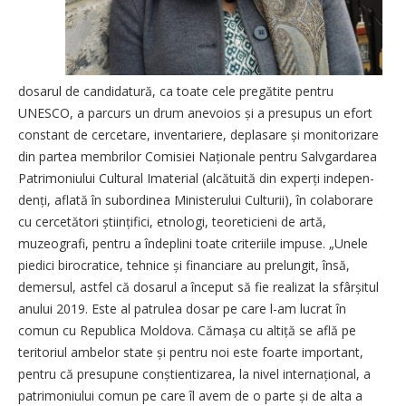
dosarul de candidatură, ca toate cele pregătite pentru
UNESCO, a parcurs un drum anevoios și a presupus un efort
constant de cercetare, inventariere, deplasare și monitorizare
din partea membrilor Comisiei Na­ționale pentru Salvgardarea
Patrimoniului Cultural Imaterial (alcătuită din experți inde­pen­
denți, aflată în subordinea Ministerului Culturii), în colaborare
cu cercetători științifici, etnologi, teoreticieni de artă,
muzeografi, pentru a îndeplini toate criteriile impuse. „Unele
piedici birocratice, tehnice și financiare au prelungit, însă,
demersul, astfel că dosarul a început să fie realizat la sfârșitul
anului 2019. Este al patrulea dosar pe care l-am lucrat în
comun cu Republica Moldova. Cămașa cu altiță se află pe
teritoriul ambelor state și pentru noi este foarte important,
pentru că presupune conștientizarea, la nivel internațional, a
patrimoniului comun pe care îl avem de o parte și de alta a