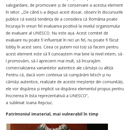
salvgardare, de promovare și de conservare a acestui element
în viitor. „De când s-a depus acest dosar, observ în discursurile
publice că există tendința de a considera că România poate
încuraja în vreun fel evaluarea pozitivă la nivelul organismului
de evaluare al UNESCO. Nu este așa. Acest comitet de
evaluare nu poate fi influențat în nici un fel, nu poate fi făcut
lobby în acest sens. Ceea ce putem noi toți să facem pentru
acest element este să îl cu­noaștem mai bine la nivel intern, să-
l promovăm, să-l apreciem mai mult, să încurajăm
comercializarea variantelor autentice ale cămășii cu altiță.
Pentru că, dacă vom continua să cumpărăm kitsch și nu
cămăși autentice, realizate de aceste meșterițe din comunități,
ele vor ­dispărea și implicit va dispărea elementul propus pentru
înscrierea în lista reprezentativă a UNESCO”,
a subliniat Ioana Repciuc.
Patrimoniul imaterial, mai vulnerabil în timp