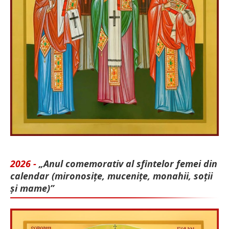
2026 -
„Anul comemorativ al sfintelor femei din
calendar (mironosițe, mu­cenițe, monahii, soții
și mame)”