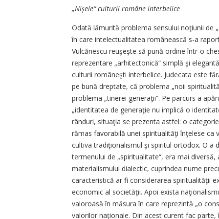
„Nişele“ culturii române interbelice
Odată lămurită problema sensului noţiunii de „s
în care intelectualitatea românească s-a rapor
Vulcănescu reuşeşte să pună ordine într-o che
reprezentare „arhitectonică“ simplă şi elegantă,
culturii româneşti interbelice. Judecata este fără
pe bună dreptate, că problema „noii spiritualităţ
problema „tinerei generaţii“. Pe parcurs a ap
„identitatea de generaţie nu implică o identitate
rânduri, situaţia se prezenta astfel: o categorie
rămas favorabilă unei spiritualităţi înţelese ca
cultiva tradiţionalismul şi spiritul ortodox. O 
termenului de „spiritualitate“, era mai diversă, 
materialismului dialectic, cuprindea nume prec
caracteristică ar fi considerarea spiritualităţii 
economic al societăţii. Apoi exista naţionalismul
valoroasă în măsura în care reprezintă „o consol
valorilor naţionale. Din acest curent fac parte, 