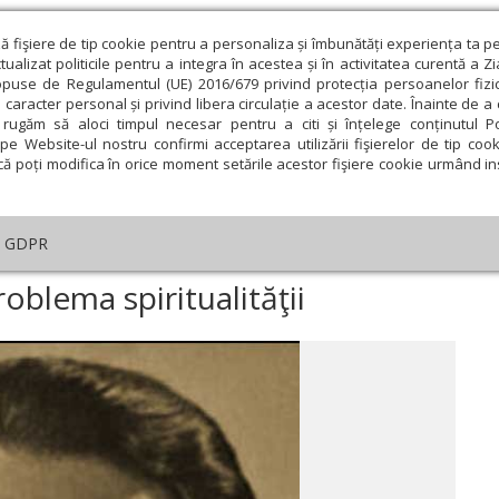
ză fişiere de tip cookie pentru a personaliza și îmbunătăți experiența ta p
alizat politicile pentru a integra în acestea și în activitatea curentă a Z
opuse de Regulamentul (UE) 2016/679 privind protecția persoanelor fizi
 caracter personal și privind libera circulație a acestor date. Înainte de 
eologie și spiritualitate
Educaţie și Cultură
Societate
rugăm să aloci timpul necesar pentru a citi și înțelege conținutul Pol
pe Website-ul nostru confirmi acceptarea utilizării fişierelor de tip cook
că poți modifica în orice moment setările acestor fişiere cookie urmând ins
An omagial
Comunicate de presă
Documentar
GDPR
tar
›
Mircea Vulcănescu şi problema spiritualităţii
oblema spiritualităţii
ie
Februarie
Martie
Aprilie
Mai
Iunie