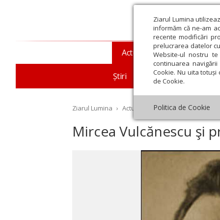
Ziarul Lumina utilizea
informăm că ne-am actu
recente modificări pr
prelucrarea datelor cu
Actualitate religioasă
T
Website-ul nostru te 
continuarea navigării 
Cookie. Nu uita totuși 
Știri
Mesaje și cuvântări
de Cookie.
Politica de Cookie
Ziarul Lumina
›
Actualitate religioasă
›
Documen
Mircea Vulcănescu şi pr
st
Septembrie
Octombrie
Noiembrie
Decembrie
Ianuar