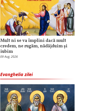
Mult ni se va împlini dacă mult
credem, ne rugăm, nădăjduim și
iubim
09 Aug, 2026
Evanghelia zilei