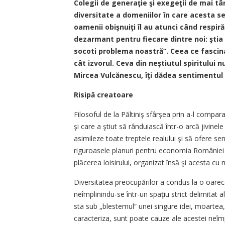
Colegii de generaţie şi exegeţii de mai t
diversitate a domeniilor în care acesta se 
oamenii obişnuiţi îl au atunci când respir
dezarmant pentru fiecare dintre noi: şti
socoti problema noastră“. Ceea ce fascin
cât izvorul. Ceva din neştiutul spiritului
Mircea Vulcănescu, îţi dădea sentimentul c
Risipă creatoare
Filosoful de la Păltiniş sfârşea prin a-l compa
şi care a ştiut să rânduiască într-o arcă jivinel
asimileze toate treptele realului şi să ofere sent
riguroasele planuri pentru economia României ş
plăcerea loisirului, organizat însă şi acesta cu 
Diversitatea preocupărilor a condus la o oarecare 
neîmplinindu-se într-un spaţiu strict delimitat a
sta sub „blestemul“ unei singure idei, moartea,
caracteriza, sunt poate cauze ale acestei neîmp