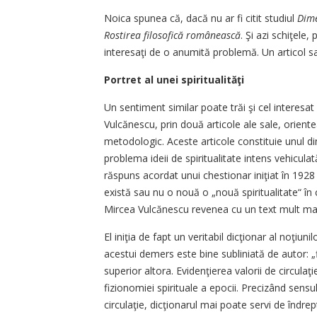
Noica spunea că, dacă nu ar fi citit studiul
Dime
Rostirea filosofică românească
. Şi azi schiţele
interesaţi de o anumită problemă. Un articol s
Portret al unei spiritualităţi
Un sentiment similar poate trăi şi cel interesat
Vulcănescu, prin două articole ale sale, orient
metodologic. Aceste articole constituie unul d
problema ideii de spiritualitate intens vehiculat
răspuns acordat unui chestionar iniţiat în 1928 
există sau nu o nouă o „nouă spiritualitate“ în c
Mircea Vulcănescu revenea cu un text mult m
El iniţia de fapt un veritabil dicţionar al noţiuni
acestui demers este bine subliniată de autor: „
superior altora. Evidenţierea valorii de circulaţi
fizionomiei spirituale a epocii. Precizând sensu
circulaţie, dicţionarul mai poate servi de îndre