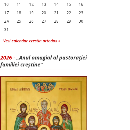
10
11
12
13
14
15
16
17
18
19
20
21
22
23
24
25
26
27
28
29
30
31
Vezi calendar crestin ortodox »
2026 -
„Anul omagial al pastorației
familiei creștine”