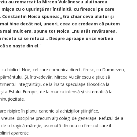
ârziu au remarcat la Mircea Vulcănescu uluitoarea
mişca cu o uşurinţă rar întâlnită, cu firescul pe care
ă. Constantin Noica spunea: „Era chiar ceva uluitor şi
a mai bine decât noi, uneori, ceea ce credeam că putem
a mai mult era, spune tot Noica, „nu atât revărsarea,
 nu înceta să se refacă… Despre aproape orice vorbea
ă se naşte din el.“
ra cu biblicul Noe, cel care comunica direct, firesc, cu Dumnezeu,
e pământului. Şi, într-adevăr, Mircea Vulcănescu a ştiut să
imentul integralităţii, de la înalta speculaţie filosofică la
i a Estului Europei, de la munca intensă şi sistematică la
minuţiozitate.
risipire în planul canonic al achiziţiilor ştiinţifice,
l vreunei discipline precum alţi colegi de generaţie. Refuzul de a
 de o tragică măreţie, asumată din nou cu firescul care îl
liniri aparente.