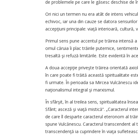
de problemele pe care le găsesc deschise de îna
Ori nici un termen nu era atât de intens vehicula
echivoc, iar una din cauze se datora sensurilor m
accepţiuni principale: viaţă interioară, cultură,
Primul sens pune accentul pe trăirea intensă a
omul căruia îi plac trăirile puternice, sentime
tresaltă şi refuză limitările. Este evidentă în a
A doua accepţie priveşte trăirea orientată axio
în care poate fi trăită această spiritualitate e
fi urmate. În perioada sa Mircea Vulcănescu ide
naţionalismul integral şi marxismul.
În sfârşit, în al treilea sens, spiritualitatea în
Sfânt; asceză şi viaţă mistică“. „Caracterul interi
de care îl desparte caracterul eteronom al trăir
spune Vulcănescu. Caracterul transcendent al tem
transcendenţă ia cuprindere în viaţa sufleteas