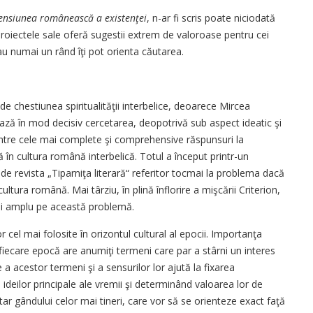
nsiunea românească a existenţei
, n-ar fi scris poate niciodată
, proiectele sale oferă sugestii extrem de valoroase pentru cei
au numai un rând îţi pot orienta căutarea.
 de chestiunea spiritualităţii interbelice, deoarece Mircea
ează în mod decisiv cercetarea, deopotrivă sub aspect ideatic şi
intre cele mai complete şi comprehensive răspunsuri la
ă în cultura română interbelică. Totul a început printr-un
de revista „Tiparniţa literară“ referitor tocmai la problema dacă
ultura română. Mai târziu, în plină înflorire a mişcării Criterion,
ai amplu pe această problemă.
lor cel mai folosite în orizontul cultural al epocii. Importanţa
fiecare epocă are anumiţi termeni care par a stârni un interes
e a acestor termeni şi a sensurilor lor ajută la fixarea
l ideilor principale ale vremii şi determinând valoarea lor de
ptar gândului celor mai tineri, care vor să se orienteze exact faţă