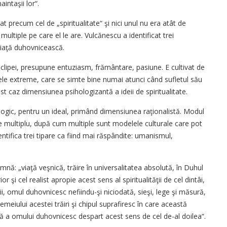
intaşii lor“.
t precum cel de „spiritualitate“ şi nici unul nu era atât de
ultiple pe care el le are. Vulcănescu a identificat trei
 viaţă duhovnicească.
 clipei, presupune entuziasm, frământare, pasiune. E cultivat de
ntele extreme, care se simte bine numai atunci când sufletul său
cest caz dimensiunea psihologizantă a ideii de spiritualitate.
logic, pentru un ideal, primând dimensiunea raţionalistă. Modul
ste multiplu, după cum multiple sunt modelele culturale care pot
ntifica trei tipare ca fiind mai răspândite: umanismul,
seamnă: „viaţă veşnică, trăire în universalitatea absolută, în Duhul
or şi cel realist apropie acest sens al spiritualităţii de cel dintâi,
ii, omul duhovnicesc nefiindu-şi niciodată, sieşi, lege şi măsură,
eiului acestei trăiri şi chipul suprafiresc în care această
că a omului duhovnicesc despart acest sens de cel de-al doilea“.