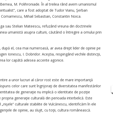
. Bernea, M. Polihroniade. În al treilea rând avem umanismul
spiritualist“, care a fost adoptat de Tudor Vianu, Şerban
u Comarnescu, Mihail Sebastian, Constantin Noica.
aga sau Stelian Mateescu, refuzând vreuna din doctrinele
ziunea umanistă asupra culturii, căutând o întregire a omului prin
i, după el, cea mai numeroasă, ar avea drept lider de opinie pe
ugen Ionescu, I. Dobridor. Aceştia, respingând vechile distincţii,
utarea lor capătă adesea accente agonice.
tire a unor lucruri al căror rost este de mare importanţă
ăspuns celor care sunt îngrijoraţi de diversitatea manifestărilor
entitatea de generaţie nu implică o identitate de poziţie
e propria generaţie culturală din perioada interbelică. Este
nişele“ culturale stabilite de Vulcănescu, identificăm în ele
rgenţele de opinie, au slujit, cu toţii, cultura românească.