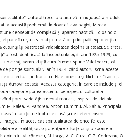
piritualitate“, autorul trece la o analiză minuţioasă a modului
tat la această problemă. În doar câteva pagini, Mircea
stiune deosebit de complexă şi aparent haotică. Folosind o
 el pune în nişa cea mai potrivită pe principalii exponenţi ai
 cusur şi îşi păstrează valabilitatea deplină şi astăzi. Se arată,
i“ a fost identificată la începuturile ei, în anii 1925-1929, cu
ărut un clivaj, semn, după cum frumos spune Vulcănescu, că
 de poziţie spirituală“, iar în 1934, când autorul scria aceste
 de intelectuali, în frunte cu Nae Ionescu şi Nichifor Crainic, a
 viaţă duhovnicească. Această categorie, în care se include şi el,
a doua categorie punea accentul pe aspectul cultural al
având patru varietăţi: curentul marxist, inspirat de idei ale
um M. Ralea, P. Pandrea, Anton Dumitriu, Al. Sahia. Principala
exclusiv în funcţie de lupta de clasă şi de determinismul
 integral. În acest caz spiritualitatea de orice fel este
idare a realităţilor, o potenţare a forţelor şi o sporire a
în opinia lui Vulcănescu, N. Iorga, A. C. Cuza, C. Z. Codreanu, O.