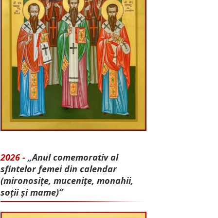
2026 -
„Anul comemorativ al
sfintelor femei din calendar
(mironosițe, mu­cenițe, monahii,
soții și mame)”