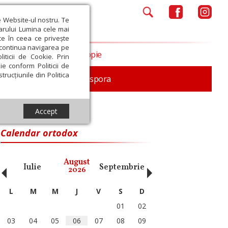
e Website-ul nostru. Te
iarului Lumina cele mai
ce în ceea ce privește
a continua navigarea pe
Opinii
Filantropie
iticii de Cookie. Prin
ie conform Politicii de
trucțiunile din Politica
In memoriam
Diaspora
Accept
Calendar ortodox
‹
›
August
Iulie
Septembrie
Octombrie
Noiembri
2026
L
M
M
J
V
S
D
01
02
03
04
05
06
07
08
09