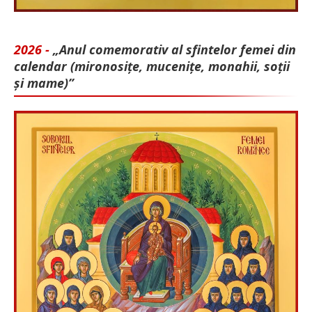
2026 -
„Anul comemorativ al sfintelor femei din
calendar (mironosițe, mu­cenițe, monahii, soții
și mame)”