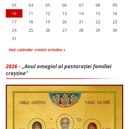
03
04
05
06
07
08
09
10
11
12
13
14
15
16
17
18
19
20
21
22
23
24
25
26
27
28
29
30
31
Vezi calendar crestin ortodox »
2026 -
„Anul omagial al pastorației familiei
creștine”