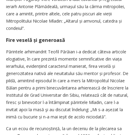
ierarh Antonie Plămădeală, urmașul său la cârma mitropoliei,
care a amintit, printre altele, cele patru piscuri ale vieții
Mitropolitului Nicolae Mladin: „Altarul și amvonul, catedra și
condeiul”.
Fire veselă și generoasă
Părintele arhimandrit Teofil Părăian i-a dedicat câteva articole
elogiative, în care prezintă momente semnificative din viața
ierarhului, evidențiind caracterul manierat, firea veselă și
generozitatea nativă ale neuitatului său mentor și profesor. De
pildă, amintind episodul în care a mers la Mitropolitul Nicolae
Bălan pentru a primi binecuvântarea arhierească de înscriere la
Institutul de Grad Universitar din Sibiu, relatează cât de natural,
firesc și binevoitor l-a întâmpinat părintele Mladin, care l-a
invitat apoi la masă şi au discutat îndelung: „Mi s-a așezat la
inimă cu bucurie și n-a mai ieșit de acolo niciodată”.
Ca un ecou de recunoștință, la un deceniu de la plecarea sa