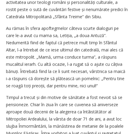
activitatea unor teologi români și personalități culturale, a
rostit peste o sută de cuvântări festive și nenumărate predici în
Catedrala Mitropolitană „Sfânta Treime” din Sibiu.
Au rămas în sfera apoftegmelor câteva scurte dialoguri pe
care le-a avut cu mama sa, Letiția, „a doua Antuză”.
Nedumerită fiind de faptul că petrece mult timp în Sfântul
Altar, l-a întrebat de ce iese ultimul din catedrală, mai ales că
este mitropolit. „Mamă, urma conduce turma”, a răspuns
mucalitul ierarh. Cu altă ocazie, l-a rugat să o ajute cu câțiva
bănuți. Întrebată fiind la ce îi sunt necesari, vârstnica sa maică
i-a răspuns că dorește să plătească un pomelnic: „Pentru tine
se roagă toți preoții, dar pentru mine, nici unul!”
Timpul a trecut și din motive de sănătate a fost nevoit să se
pensioneze. Chiar în ziua în care se cuvenea să aniverseze
aproape două decenii de la alegerea ca întâistătător al
Mitropoliei Ardealului, la vârsta de doar 71 de ani, a avut loc
slujba Înmormântării, la mănăstirea de metanie de la poalele
Munților Făgăraș. Între vorbitori a luat cuvântul și regretatul