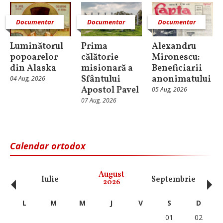
Documentar
Documentar
Documentar
Luminătorul
Prima
Alexandru
popoarelor
călătorie
Mironescu:
din Alaska
misionară a
Beneficiarii
Sfântului
anonimatului
04 Aug, 2026
Apostol Pavel
05 Aug, 2026
07 Aug, 2026
Calendar ortodox
‹
›
August
Iulie
Septembrie
O
2026
L
M
M
J
V
S
D
01
02