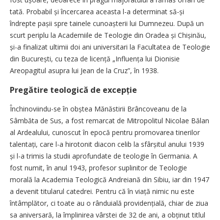
tată. Probabil și încercarea aceasta l-a determinat să-și
îndrepte pașii spre tainele cunoașterii lui Dumnezeu. După un
scurt periplu la Academiile de Teologie din Oradea și Chișinău,
și-a finalizat ultimii doi ani universitari la Facultatea de Teologie
din București, cu teza de licență „Influența lui Dionisie
Areopagitul asupra lui Jean de la Cruz”, în 1938.
Pregătire teologică de excepție
Închinoviindu-se în obștea Mănăstirii Brâncoveanu de la
Sâmbăta de Sus, a fost remarcat de Mitropolitul Nicolae Bălan
al Ardealului, cunoscut în epocă pentru promovarea tinerilor
talentați, care l-a hirotonit diacon celib la sfârșitul anului 1939
și l-a trimis la studii aprofundate de teologie în Germania. A
fost numit, în anul 1943, profesor suplinitor de Teologie
morală la Academia Teologică Andreiană din Sibiu, iar din 1947
a devenit titularul catedrei. Pentru că în viață nimic nu este
întâmplător, ci toate au o rânduială providențială, chiar de ziua
sa aniversară, la împlinirea vârstei de 32 de ani, a obținut titlul