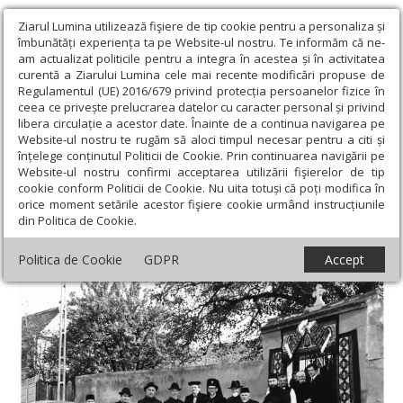
Ziarul Lumina utilizează fişiere de tip cookie pentru a personaliza și
îmbunătăți experiența ta pe Website-ul nostru. Te informăm că ne-
am actualizat politicile pentru a integra în acestea și în activitatea
curentă a Ziarului Lumina cele mai recente modificări propuse de
Regulamentul (UE) 2016/679 privind protecția persoanelor fizice în
ceea ce privește prelucrarea datelor cu caracter personal și privind
libera circulație a acestor date. Înainte de a continua navigarea pe
Website-ul nostru te rugăm să aloci timpul necesar pentru a citi și
Ziarul Lumina
›
Actualitate religioasă
›
Documentar
›
înțelege conținutul Politicii de Cookie. Prin continuarea navigării pe
Mitropolitul Nicolae Mladin, „Altarul și amvonul, catedra și condeiul”
Website-ul nostru confirmi acceptarea utilizării fişierelor de tip
cookie conform Politicii de Cookie. Nu uita totuși că poți modifica în
Mitropolitul Nicolae Mladin, „Altarul și
orice moment setările acestor fişiere cookie urmând instrucțiunile
din Politica de Cookie.
amvonul, catedra și condeiul”
Politica de Cookie
GDPR
Accept