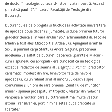
de doctor în teologie, cu teza „Hristos - viața noastră. Asceză
și mistică paulină”, în cadrul Facultății de Teologie din
București.
Bucurându-se de o bogată și fructuoasă activitate universitară,
de aproape două decenii și jumătate, și după primirea tuturor
gradelor clericale, în vara anului 1967, arhimandritul dr. Nicolae
Mladin a fost ales Mitropolit al Ardealului. Ajungând ierarh la
Sibiu și primind cârja Sfântului Andrei Șaguna, preoțimea
ardeleană „a săltat de bucurie”, deoarece „părintele Mla­din” -
cum îi spuneau cei apropiați - era cunoscut ca un teolog de
excepție, redactor de seamă al
Telegrafului Român
, predicator
carismatic, modest din fire, binevoitor față de nevoile
aproapelui, cu un rafinat simț al umorului, deschis spre
comuniune și un om de rară omenie. „Sunt fiu de muncitor
minier - spunea proaspătul mitropolit -, vlăstar din rădăcina
vânjoasă a moților, care au cutremurat mai multe veacuri
istoria Transilvaniei, port în mine setea după dreptate și
libertate.”