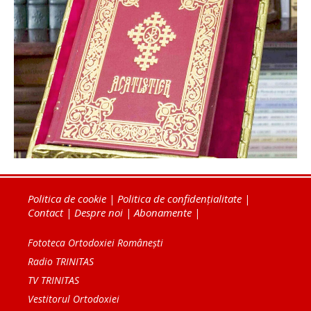
Politica de cookie
|
Politica de confidențialitate
|
Contact
|
Despre noi
|
Abonamente
|
Fototeca Ortodoxiei Românești
Radio TRINITAS
TV TRINITAS
Vestitorul Ortodoxiei