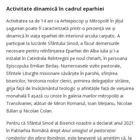
Activitate dinamică în cadrul eparhiei
Activitatea sa de 14 ani ca Arhiepiscop și Mitropolit în jilțul
șagunian poate fi caracterizată printr-o prezență vie și
dinamică în viața eparhiei din interiorul arcului carpatic. A
participat la lucrările Sfântului Sinod, a făcut demersurile
necesare pentru reînființarea Eparhiei din Alba Iulia și l-a
instalat în Catedrala Reîntregirii pe noul chiriarh, în persoana
Episcopului Emilian Birdaș. Numeroasele vizite pastorale,
Sfintele Liturghii misionare săvârșite în parohii, sfințirea
bisericilor, hirotonia noilor clerici, primirea delegațiilor străine,
grija față de învățământul teologic și afinitățile față de viețuirea
monahală îl așază cu cinste în galeria marilor mitropoliți ai
Transilvaniei, alături de Miron Romanul, Ioan Mețianu, Nicolae
Bălan și Nicolae Colan.
Pentru că Sfântul Sinod al Bisericii noastre a declarat anul 2021
în Patriarhia Română drept
Anul omagial al pastorației
românilor din afara României
, este binevenit să amintim că, la