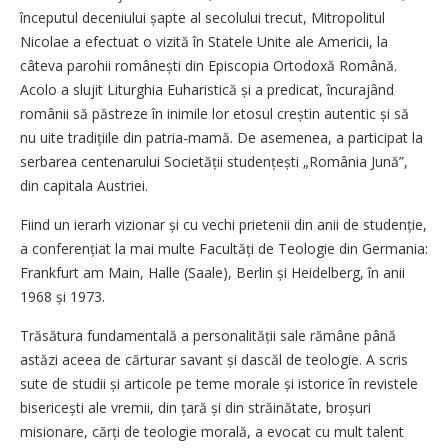
începutul deceniului șapte al secolului trecut, Mitropolitul
Nicolae a efectuat o vizită în Statele Unite ale Americii, la
câteva parohii românești din Episcopia Ortodoxă Română.
Acolo a slujit Liturghia Euharistică și a predicat, încurajând
românii să păstreze în inimile lor etosul creștin autentic și să
nu uite tradițiile din patria-mamă. De asemenea, a participat la
serbarea centenarului Societății studențești „România Jună”,
din capitala Austriei.
Fiind un ierarh vizionar și cu vechi prietenii din anii de studenție,
a conferențiat la mai multe Facultăți de Teologie din Germania:
Frankfurt am Main, Halle (Saale), Berlin și Heidelberg, în anii
1968 și 1973.
Trăsătura fundamentală a personalității sale rămâne până
astăzi aceea de cărturar savant și dascăl de teologie. A scris
sute de studii și articole pe teme morale și istorice în revistele
bisericești ale vremii, din țară și din străinătate, broșuri
misionare, cărți de teologie morală, a evocat cu mult talent