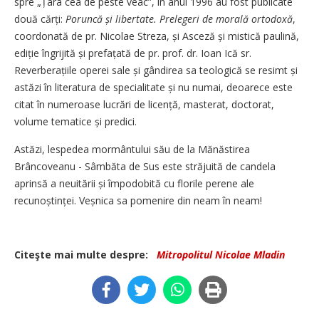
spre „Țara cea de peste veac”, în anul 1996 au fost publicate
două cărți:
Poruncă și libertate. Prelegeri de morală ortodoxă
,
coordonată de pr. Nicolae Streza, și Asceză și mistică paulină,
ediție îngrijită și prefațată de pr. prof. dr. Ioan Ică sr.
Reverberațiile operei sale și gândirea sa teologică se resimt și
astăzi în literatura de specialitate și nu numai, deoarece este
citat în numeroase lucrări de licență, masterat, doctorat,
volume tematice și predici.
Astăzi, lespedea mormântului său de la Mănăstirea
Brâncoveanu - Sâmbăta de Sus este străjuită de candela
aprinsă a neuitării și împodobită cu florile perene ale
recunoștinței. Veșnica sa pomenire din neam în neam!
Citeşte mai multe despre:
Mitropolitul Nicolae Mladin