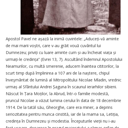
Apostol Pavel ne așază la inimă cuvintele: „Aduceți-vă aminte
de mai marii voștri, care v-au grăit vouă cuvântul lui
Dumnezeu; priviți cu luare aminte cum și-au încheiat viața și
urmați-le credința” (Evrei 13, 7). Ascultând îndemnul Apostolului
Neamurilor, cu multă smerenie, aducem înaintea cititorilor, la
scurt timp după împlinirea a 107 ani de la naștere, chipul
înveşmântat de lumină al Mitropolitului Nicolae Mladin, vrednic
urmaș al Sfântului Andrei Șaguna în scaunul ierarhilor sibieni.
Născut în Țara Moților, la Abrud, într-o familie modestă,
pruncul Nicolae a văzut lumina cerului în data de 18 decembrie
1914. De la tatăl său, Gheorghe, care era miner, a deprins
seriozitatea pentru munca cinstită, iar de la mama sa, Letiția,
credința în Dumnezeu și modestia. Începuturile vieții nu i-au
fost ușoare, deoarece în pragul majoratului a rămas orfan de