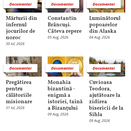
Documentar
Documentar
Documentar
Mărturii din
Constantin
Luminătorul
infernul
Brâncuși.
popoarelor
jocurilor de
Câteva repere
din Alaska
noroc
05 Aug, 2026
04 Aug, 2026
30 Iul, 2026
Documentar
Documentar
Documentar
Pregătirea
Monahia
Cuvioasa
pentru
bizantină -
Teodora,
călătoriile
enigmă a
ajutătoare la
misionare
istoriei, taină
zidirea
a Bizanțului
bisericii de la
31 Iul, 2026
Sihla
09 Aug, 2026
09 Aug, 2026