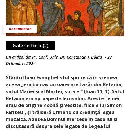
Documentar
Galerie foto (2)
Un articol de:
Pr. Conf. Univ. Dr. Constantin I. Băjău
-
27
Octombrie 2024
Sfântul Ioan Evanghelistul spune că în vremea
aceea „era bolnav un oarecare Lazăr din Betania,
satul Mariei și al Martei, sora ei” (Ioan 11, 1). Satul
Betania era aproape de Ierusalim. Aceste femei
erau de origine nobilă și vestite, fiicele lui Simon
Fariseul, și trăiseră urmând cu credință legea
mozaică. Adesea Domnul mersese în casa lui și
discutaseră despre cele legate de Legea lui