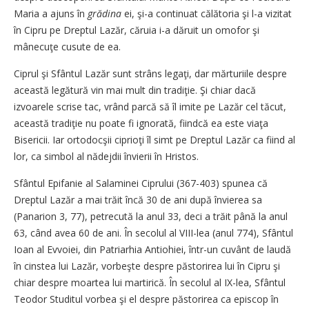
Maria a ajuns în
grădina
ei, şi-a continuat călătoria şi l-a vizitat
în Cipru pe Dreptul Lazăr, căruia i-a dăruit un omofor şi
mânecuţe cusute de ea.
Ciprul şi Sfântul Lazăr sunt strâns legaţi, dar mărturiile despre
această legătură vin mai mult din tradiţie. Şi chiar dacă
izvoarele scrise tac, vrând parcă să îl imite pe Lazăr cel tăcut,
această tradiţie nu poate fi ignorată, fiindcă ea este viaţa
Bisericii. Iar ortodocşii ciprioţi îl simt pe Dreptul Lazăr ca fiind al
lor, ca simbol al nădejdii învierii în Hristos.
Sfântul Epifanie al Salaminei Ciprului (367-403) spunea că
Dreptul Lazăr a mai trăit încă 30 de ani după învierea sa
(Panarion 3, 77), petrecută la anul 33, deci a trăit până la anul
63, când avea 60 de ani. În secolul al VIII-lea (anul 774), Sfântul
Ioan al Evvoiei, din Patriarhia Antiohiei, într-un cuvânt de laudă
în cinstea lui Lazăr, vorbeşte despre păstorirea lui în Cipru şi
chiar despre moartea lui martirică. În secolul al IX-lea, Sfântul
Teodor Studitul vorbea şi el despre păstorirea ca episcop în