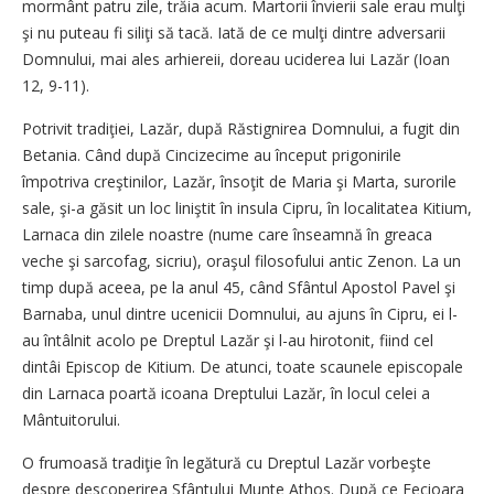
mormânt patru zile, trăia acum. Martorii învierii sale erau mulţi
şi nu puteau fi siliţi să tacă. Iată de ce mulţi dintre adversarii
Domnului, mai ales arhiereii, doreau uciderea lui Lazăr (Ioan
12, 9-11).
Potrivit tradiţiei, Lazăr, după Răstignirea Domnului, a fugit din
Betania. Când după Cincizecime au început prigonirile
împotriva creştinilor, Lazăr, însoţit de ­Maria şi Marta, surorile
sale, şi-a găsit un loc liniştit în insula ­Cipru, în localitatea Kitium,
Larnaca din zilele noastre (nume care înseamnă în greaca
veche şi sarcofag, sicriu), oraşul filosofului antic Zenon. La un
timp după aceea, pe la anul 45, când Sfântul Apostol Pavel şi
Barnaba, unul dintre ucenicii Domnului, au ajuns în Cipru, ei l-
au întâlnit acolo pe Dreptul Lazăr şi l-au hirotonit, fiind cel
dintâi Episcop de Kitium. De atunci, toate scaunele episcopale
din Larnaca poartă icoana Dreptului Lazăr, în locul celei a
Mântuitorului.
O frumoasă tradiţie în legătură cu Dreptul Lazăr vorbeşte
despre descoperirea Sfântului Munte Athos. După ce Fecioara