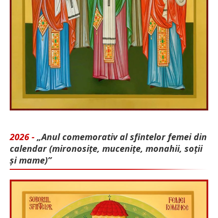
2026 -
„Anul comemorativ al sfintelor femei din
calendar (mironosițe, mu­cenițe, monahii, soții
și mame)”