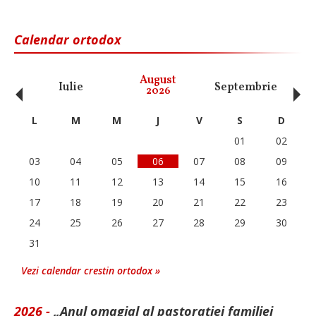
Calendar ortodox
‹
›
August
Iulie
Septembrie
O
2026
L
M
M
J
V
S
D
01
02
03
04
05
06
07
08
09
10
11
12
13
14
15
16
17
18
19
20
21
22
23
24
25
26
27
28
29
30
31
Vezi calendar crestin ortodox »
2026 -
„Anul omagial al pastorației familiei