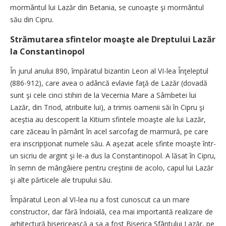
mormântul lui Lazăr din Betania, se cunoaşte şi mormântul
său din Cipru.
Strămutarea sfintelor moaşte ale Dreptului Lazăr
la Constantinopol
În jurul anului 890, împăratul bizantin Leon al VI-lea Înţeleptul
(886-912), care avea o adâncă evla­vie faţă de Lazăr (dovadă
sunt şi cele cinci stihiri de la Vecernia Mare a Sâmbetei lui
Lazăr, din Triod, atribuite lui), a trimis oamenii săi în Cipru şi
aceştia au descoperit la Kitium sfintele moaşte ale lui Lazăr,
care zăceau în pământ în acel sarcofag de marmură, pe care
era inscripţionat numele său. A aşezat acele sfinte moaşte într-
un sicriu de argint şi le-a dus la Constantinopol. A lăsat în Cipru,
în semn de mângâiere pentru creştinii de acolo, capul lui Lazăr
şi alte părticele ale trupului său.
Împăratul Leon al VI-lea nu a fost cunoscut ca un mare
constructor, dar fără îndoială, cea mai importantă realizare de
arhitectură bisericească a sa a fost Biserica Sfântului Lazăr, pe