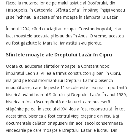
făcea la mutarea lor de pe malul asiatic al Bosforului, din
Hrisoupolis, în Catedrala „Sfânta Sofia”. Împăraţii înşişi veneau
şi se închinau la aceste sfinte moaşte în sâmbăta lui Lazăr.
În anul 1204, când cruciaţii au ocupat Constantinopolul, ei au
luat moaştele acestuia şi le-au dus în Apus. O vreme, acestea
au fost găzduite la Marsilia, iar astăzi s-au pierdut.
Sfintele moaşte ale Dreptului Lazăr în Cipru
Odată cu aducerea sfintelor moaşte la Constantinopol,
împăratul Leon al VI-lea a trimis constructori şi bani în Cipru,
înălţând pe locul mormântului Dreptului Lazăr o biserică
impunătoare, care de peste 11 secole este cea mai importantă
biserică având hramul Sfântului şi Dreptului Lazăr. În anul 1589,
biserica a fost răscumpărată de la turci, care puseseră
stăpânire pe ea. În secolul al XVII-lea a fost reconstruită. În tot
acest timp, biserica a fost centrul vieţii creştine din insulă şi
documentele călătorilor apuseni din acel secol consemnează
vindecările pe care moaştele Dreptului Lazăr le lucrau. Din