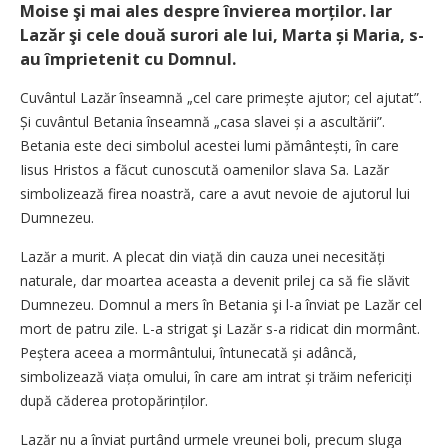
Moise şi mai ales despre învierea morților. Iar
Lazăr şi cele două surori ale lui, Marta și Maria, s-
au împrietenit cu Domnul.
Cuvântul Lazăr înseamnă „cel care pri­mește ajutor; cel ajutat”.
Și cuvântul Betania înseamnă „casa slavei și a ascultării”.
Betania este deci simbolul acestei lumi pământești, în care
Iisus Hristos a făcut cunoscută oamenilor slava Sa. Lazăr
simbolizează firea noastră, care a avut nevoie de ajutorul lui
Dumnezeu.
Lazăr a murit. A plecat din viață din cauza unei necesități
naturale, dar moartea aceasta a devenit prilej ca să fie slăvit
Dumnezeu. Domnul a mers în Betania şi l-a înviat pe Lazăr cel
mort de patru zile. L-a strigat şi Lazăr s-a ridicat din mormânt.
Peștera aceea a mormântului, întunecată și adâncă,
simbolizează viața omului, în care am intrat și trăim nefericiți
după căderea proto­părinților.
Lazăr nu a înviat purtând urmele vreunei boli, precum sluga