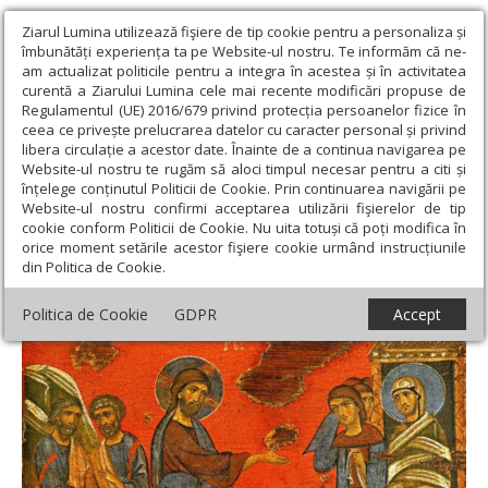
Ziarul Lumina utilizează fişiere de tip cookie pentru a personaliza și
îmbunătăți experiența ta pe Website-ul nostru. Te informăm că ne-
am actualizat politicile pentru a integra în acestea și în activitatea
curentă a Ziarului Lumina cele mai recente modificări propuse de
Regulamentul (UE) 2016/679 privind protecția persoanelor fizice în
ceea ce privește prelucrarea datelor cu caracter personal și privind
libera circulație a acestor date. Înainte de a continua navigarea pe
Website-ul nostru te rugăm să aloci timpul necesar pentru a citi și
Ziarul Lumina
›
Actualitate religioasă
›
Documentar
›
Moaștele
înțelege conținutul Politicii de Cookie. Prin continuarea navigării pe
Sfântului și Dreptului Lazăr vin la pelerinajul din București
Website-ul nostru confirmi acceptarea utilizării fişierelor de tip
cookie conform Politicii de Cookie. Nu uita totuși că poți modifica în
Moaștele Sfântului și Dreptului Lazăr vin la
orice moment setările acestor fişiere cookie urmând instrucțiunile
din Politica de Cookie.
pelerinajul din București
Politica de Cookie
GDPR
Accept