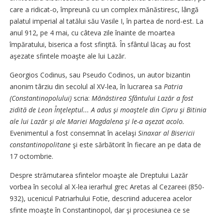
care a ridicat-o, împreună cu un complex mănăstiresc, lângă
palatul imperial al tatălui său Vasile I, în partea de nord-est. La
anul 912, pe 4 mai, cu câteva zile ­înainte de moartea
împăratului, biserica a fost sfinţită
.
În sfântul lăcaş au fost
aşezate sfintele moaşte ale lui Lazăr.
Georgios Codinus, sau Pseudo Codinos, un autor bizantin
anonim târziu din secolul al XV-lea, în lucrarea sa
Patria
(Constantinopolului)
scria:
Mănăstirea Sfântului Lazăr a fost
zidită de Leon Înţeleptul... A adus şi moaştele din Cipru şi Bitinia
ale lui Lazăr şi ale Mariei Magdalena şi le-a aşezat acolo.
Evenimentul a fost consemnat în acelaşi
Sinaxar al Bisericii
constantinopolitane
şi este sărbătorit în fiecare an pe data de
17 octombrie.
Despre strămutarea sfintelor moaşte ale Dreptului Lazăr
vorbea în secolul al X-lea ierarhul grec Aretas al Cezareei (850-
932), ucenicul Patriarhului Fotie, descriind aducerea acelor
sfinte moaşte în Constantinopol, dar şi procesiunea ce se