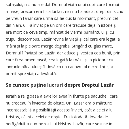
sutașului, nici nu a redat Domnul viața unui copil care tocmai
murise, precum era fiica lui Iair, nici nu l-a ridicat drept din sicriu
pe vreun tânăr care urma să fie dus la mormânt, precum cel
din Nain. Ci l-a înviat pe un om care trecuse deja în istorie și
era mort de ceva timp, mâncat de viermii pământului și cu
trupul descompus. Lazăr revine la viață și cel care era legat la
mâini şi la picioare merge degrabă. Strigând cu glas mare,
Domnul îl înviază pe Lazăr, dar aduce şi vestea cea bună, prin
care firea omenească, cea legată la mâini și la picioare cu
lanțurile păcatului și întinsă ca un cadavru al necredinței, a
pornit spre viața adevărată.
Se cunosc puţine lucruri despre Dreptul Lazăr
Ierarhia religioasă a evreilor avea în frunte pe saduchei, care
nu credeau în învierea de obşte. Ori, Lazăr era o mărturie
incontestabilă a posibilităţii acestei învieri, atât a celei a lui
Hristos, cât şi a celei de obşte. Era totodată dovada de
netăgăduit a dumnezeirii lui Hristos. Lazăr, care şezuse în