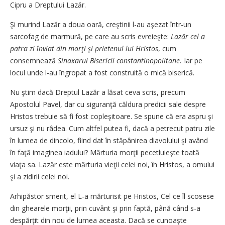
Cipru a Dreptului Lazăr.
Şi murind Lazăr a doua oară, creştinii l-au aşezat într-un
sarcofag de marmură, pe care au scris evreieşte:
Lazăr cel a
patra zi înviat din morţi şi prietenul lui Hristos
, cum
consemnează
Sinaxarul Bisericii constantinopolitane.
Iar pe
locul unde l-au îngropat a fost construită o mică biserică.
Nu ştim dacă Dreptul Lazăr a lăsat ceva scris, precum
Apostolul Pavel, dar cu siguranţă căldura predicii sale despre
Hristos trebuie să fi fost copleşitoare. Se spune că era aspru şi
ursuz şi nu râdea. Cum altfel putea fi, dacă a petrecut patru zile
în lumea de dincolo, fiind dat în stăpânirea diavolului şi având
în faţă imaginea iadului? Mărturia morţii pecetluieşte toată
viaţa sa. Lazăr este mărturia vieţii celei noi, în Hristos, a omului
şi a zidirii celei noi.
Arhipăstor smerit, el L-a mărturisit pe Hristos, Cel ce îl scosese
din ghearele morţii, prin cuvânt şi prin faptă, până când s-a
despărţit din nou de lumea aceasta. Dacă se cunoaşte