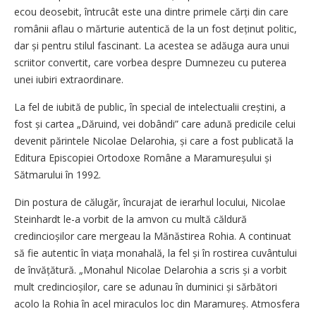
ecou deosebit, întrucât este una dintre primele cărți din care
românii aflau o mărturie autentică de la un fost deținut politic,
dar și pentru stilul fascinant. La acestea se adăuga aura unui
scriitor convertit, care vorbea despre Dumnezeu cu puterea
unei iubiri extraordinare.
La fel de iubită de public, în special de intelectualii creștini, a
fost și cartea „Dăruind, vei dobândi” care adună predicile celui
devenit părintele Nicolae Delarohia, și care a fost publicată la
Editura Episcopiei Ortodoxe Române a Maramu­re­șului și
Sătmarului în 1992.
Din postura de călugăr, încurajat de ierarhul locului, Nicolae
Steinhardt le-a vorbit de la amvon cu multă căldură
credincioșilor care mergeau la Mănăstirea Rohia. A continuat
să fie autentic în viața monahală, la fel și în rostirea cuvântului
de învățătură. „Monahul Nicolae Delarohia a scris și a vorbit
mult credincioșilor, care se adunau în duminici și sărbători
acolo la Rohia în acel miraculos loc din Maramureș. Atmosfera