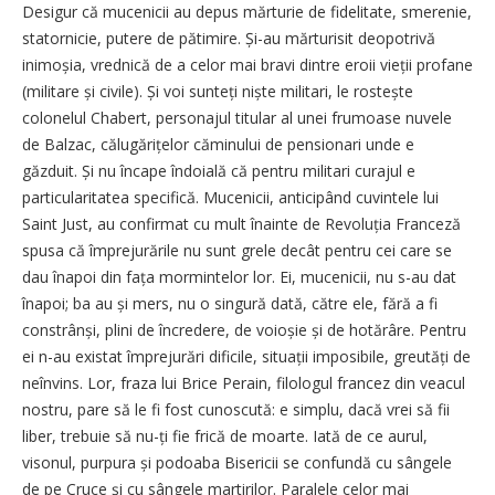
Desigur că mucenicii au depus mărturie de fidelitate, smerenie,
statornicie, putere de pătimire. Și-au mărturisit deopotrivă
inimoșia, vrednică de a celor mai bravi dintre eroii vieții profane
(militare și civile). Și voi sunteți niște militari, le rostește
colonelul Chabert, personajul titular al unei frumoase nuvele
de Balzac, călugărițelor căminului de pensionari unde e
găzduit. Și nu încape îndoială că pentru militari curajul e
particularitatea specifică. Mucenicii, anticipând cuvintele lui
Saint Just, au confirmat cu mult înainte de Revoluția Franceză
spusa că împrejurările nu sunt grele decât pentru cei care se
dau înapoi din fața mormintelor lor. Ei, mucenicii, nu s-au dat
înapoi; ba au și mers, nu o singură dată, către ele, fără a fi
constrânși, plini de încredere, de voioșie și de hotărâre. Pentru
ei n-au existat împrejurări dificile, situații imposibile, greutăți de
neînvins. Lor, fraza lui Brice Perain, filologul francez din veacul
nostru, pare să le fi fost cunoscută: e simplu, dacă vrei să fii
liber, trebuie să nu-ți fie frică de moarte. Iată de ce aurul,
visonul, purpura și podoaba Bisericii se confundă cu sângele
de pe Cruce și cu sângele martirilor. Paralele celor mai