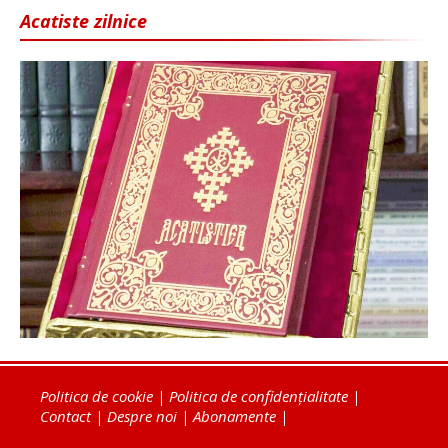
Acatiste zilnice
Politica de cookie
|
Politica de confidențialitate
|
Contact
|
Despre noi
|
Abonamente
|