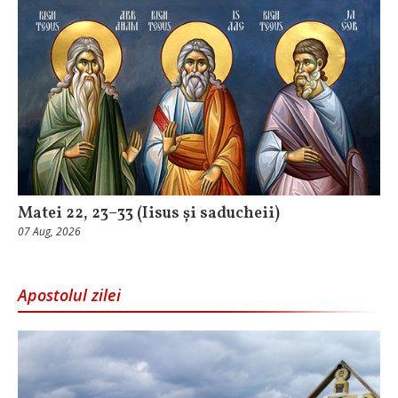
Matei 22, 23–33 (Iisus și saducheii)
07 Aug, 2026
Apostolul zilei