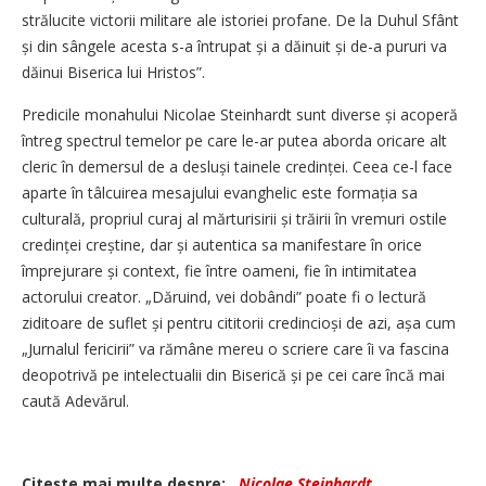
strălucite victorii militare ale istoriei profane. De la Duhul Sfânt
și din sângele acesta s-a întrupat și a dăinuit și de-a pururi va
dăinui Biserica lui Hristos”.
Predicile monahului Nicolae Steinhardt sunt diverse și acoperă
întreg spectrul temelor pe care le-ar putea aborda oricare alt
cleric în demersul de a desluși tainele credinței. Ceea ce-l face
aparte în tâlcuirea mesajului evanghelic este formația sa
culturală, propriul curaj al mărturisirii și trăirii în vremuri ostile
credinței creștine, dar și autentica sa manifestare în orice
împrejurare și context, fie între oameni, fie în intimitatea
actorului creator. „Dăruind, vei dobândi” poate fi o lectură
ziditoare de suflet și pentru cititorii credincioși de azi, așa cum
„Jurnalul fericirii” va rămâne mereu o scriere care îi va fascina
deopotrivă pe intelectualii din Biserică și pe cei care încă mai
caută Adevărul.
Citeşte mai multe despre:
Nicolae Steinhardt