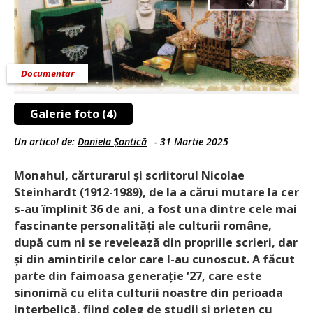
Documentar
Galerie foto (4)
Un articol de:
Daniela Șontică
-
31 Martie 2025
Monahul, cărturarul și scriitorul Nicolae
Steinhardt (1912-1989), de la a cărui mutare la cer
s-au împlinit 36 de ani, a fost una dintre cele mai
fascinante personalități ale culturii române,
după cum ni se revelează din propriile scrieri, dar
și din amintirile celor care l-au cunoscut. A făcut
parte din faimoasa generație ‘27, care este
sinonimă cu elita culturii noastre din perioada
interbelică, fiind coleg de studii și prieten cu