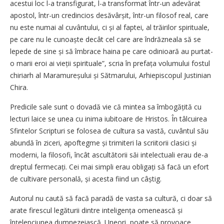
acestui loc l-a transfigurat, l-a transformat într-un adevărat
apostol, într-un credincios desăvârșit, într-un filosof real, care
nu este numai al cuvântului, ci și al faptei, al trăirilor spirituale,
pe care nu le cunoaște decât cel care are îndrăzneala să se
lepede de sine și să îmbrace haina pe care odinioară au purtat-
o marii eroi ai vieții spirituale”, scria în prefața volumului fostul
chiriarh al Maramureșului și Sătmarului, Arhiepiscopul Justinian
Chira.
Predicile sale sunt o dovadă vie că mintea sa îmbogățită cu
lecturi laice se unea cu inima iubitoare de Hristos. În tâlcuirea
Sfintelor Scripturi se folosea de cultura sa vastă, cuvântul său
abundă în ziceri, apoftegme și trimiteri la scriitorii clasici și
moderni, la filosofi, încât ascultătorii săi intelectuali erau de-a
dreptul fermecați. Cei mai simpli erau obligați să facă un efort
de cultivare personală, și acesta fiind un câștig.
Autorul nu caută să facă paradă de vasta sa cultură, ci doar să
arate firescul legăturii dintre inteligența omenească și
înțelepciunea dumnezeiască. Uneori, poate să provoace