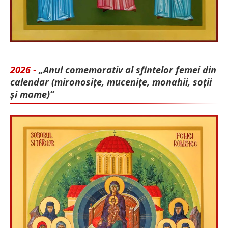
2026 -
„Anul comemorativ al sfintelor femei din
calendar (mironosițe, mu­cenițe, monahii, soții
și mame)”