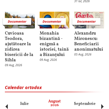
31 Iul, 2026
Documentar
Documentar
Documentar
Cuvioasa
Monahia
Alexandru
Teodora,
bizantină -
Mironescu:
ajutătoare la
enigmă a
Beneficiarii
zidirea
istoriei, taină
anonimatului
bisericii de la
a Bizanțului
05 Aug, 2026
Sihla
09 Aug, 2026
09 Aug, 2026
Calendar ortodox
‹
›
August
Iulie
Septembrie
O
2026