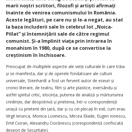
marii noștri ­scriitori, filozofi și artiști afirmați
înainte de venirea comunismului în România.
Aceste legături, pe care nu și le-a negat, au stat
la baza includerii sale în celebrul lot „Noica-
Pillat” și întemnițării sale de către regimul
comunist. Și-a împlinit viața prin intrarea în
monahism în 1980, după ce se convertise la
creștinism în închisoare.
Preocupat de multiplele aspecte ale vieții culturale în care trăia
și se manifesta, dar și de operele fondatoare ale culturii
universale, Steinhardt a fost un fervent autor de eseuri și
cronici literare, de teatru, film și arte plastice, exersându-și
astfel spiritul critic, elocința, puterea de analiză și mărturisirea
credinței, dar deopotrivă și prietenia, într-o corespondență
uriașă cu prietenii din țară, dar și cu cei plecați în exil, cum erau
Virgil Ierunca, Monica Lovinescu, Mircea Eliade, Eugen Ionescu,
Emil Cioran, Alexandru Ciorănescu (cores­pon­dență confiscată
deseori de Securitate).