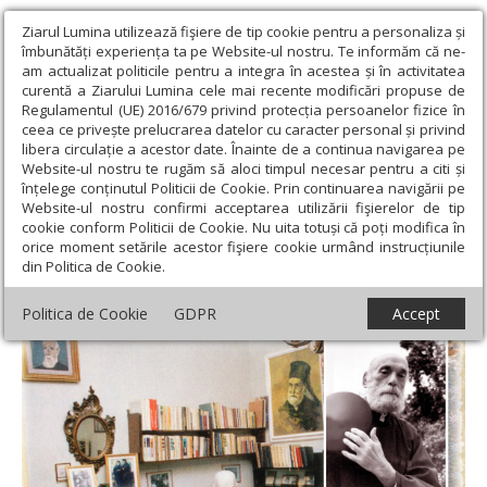
Ziarul Lumina utilizează fişiere de tip cookie pentru a personaliza și
îmbunătăți experiența ta pe Website-ul nostru. Te informăm că ne-
am actualizat politicile pentru a integra în acestea și în activitatea
curentă a Ziarului Lumina cele mai recente modificări propuse de
Regulamentul (UE) 2016/679 privind protecția persoanelor fizice în
ceea ce privește prelucrarea datelor cu caracter personal și privind
libera circulație a acestor date. Înainte de a continua navigarea pe
Website-ul nostru te rugăm să aloci timpul necesar pentru a citi și
Ziarul Lumina
›
Actualitate religioasă
›
Documentar
›
Nicolae
înțelege conținutul Politicii de Cookie. Prin continuarea navigării pe
Steinhardt, între curajul mărturisirii și fericirea crucii
Website-ul nostru confirmi acceptarea utilizării fişierelor de tip
cookie conform Politicii de Cookie. Nu uita totuși că poți modifica în
Nicolae Steinhardt, între curajul
orice moment setările acestor fişiere cookie urmând instrucțiunile
din Politica de Cookie.
mărturisirii și fericirea crucii
Politica de Cookie
GDPR
Accept