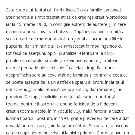
Este cunoscut faptul că, fiind născut într-o familie evreiască,
Steinhardt s-a simțit treptat atras de credința creștin-ortodoxă,
iar la 15 martie 1960, în condițiile extrem de austere și mizere
din închisoarea Jilava, s-a botezat. După ieșirea din temniță a
scris o carte de memorialistică, un jurnal al lucrurilor trăite în
pușcărie, dar amintirile și le-a amestecat în mod ingenios cu
tot felul de aserțiuni, opinii și analize referitoare la cărți,
probleme culturale, sociale și religioase gândite și trăite în
diverse perioade ale vieții sale. În același timp, flash-urile
despre închisoare au ceva atât de luminos și contrar a ceea ce
se poate aștepta de la un astfel de spațiu al ororii, încât titlul
dat scrierii, „Jurnalul fericirii”, se și justifică, dar rămâne și un
paradox. De fapt, supliciile temniței pălesc în importanță
tocmai pentru că autorul le opune fericirea de a fi devenit
creștin tocmai acolo, în mijlocul lor. „Jurnalul fericirii” a văzut
lumina tiparului postum, în 1991, grație prevederii de care a dat
dovadă autorul care, știindu-se urmărit de Securitate, a ascuns
câteva copii ale manuscrisului la niște prieteni. Cartea a avut un