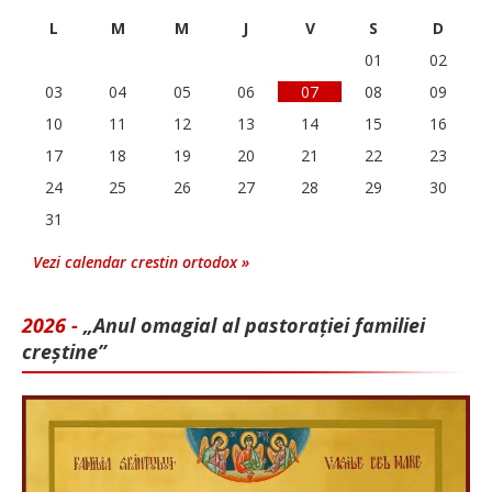
L
M
M
J
V
S
D
01
02
03
04
05
06
07
08
09
10
11
12
13
14
15
16
17
18
19
20
21
22
23
24
25
26
27
28
29
30
31
Vezi calendar crestin ortodox »
2026 -
„Anul omagial al pastorației familiei
creștine”