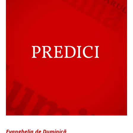
Evanghelia de Duminică