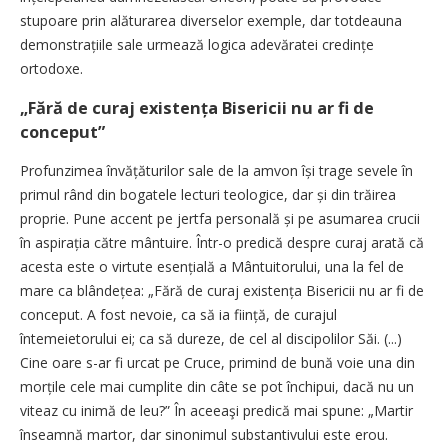
stupoare prin alăturarea diverselor exemple, dar totdeauna
demonstrațiile sale urmează logica adevăratei credințe
ortodoxe.
„Fără de curaj existența Bisericii nu ar fi de
conceput”
Profunzimea învățăturilor sale de la amvon își trage sevele în
primul rând din bogatele lecturi teologice, dar și din trăirea
proprie. Pune accent pe jertfa personală și pe asumarea crucii
în aspirația către mântuire. Într-o predică despre curaj arată că
acesta este o virtute esențială a Mântuitorului, una la fel de
mare ca blândețea: „Fără de curaj existența Bisericii nu ar fi de
conceput. A fost nevoie, ca să ia ființă, de curajul
întemeietorului ei; ca să dureze, de cel al discipolilor Săi. (...)
Cine oare s-ar fi urcat pe Cruce, primind de bună voie una din
morțile cele mai cumplite din câte se pot închipui, dacă nu un
viteaz cu inimă de leu?” În aceeaşi predică mai spune: „Martir
înseamnă martor, dar sinonimul substantivului este erou.