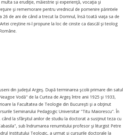
t, multa sa erudiţie, măiestrie şi experienţă, vocaţia şi
reţuire şi rememorare pentru vrednicul de pomenire părintele
a 26 de ani de când a trecut la Domnul, însă toată viaţa sa de
Artei creştine ni-l propune la loc de cinste ca dascăl şi teolog
e Române.
eni din judeţul Argeş. După terminarea şcolii primare din satul
"Neagoe Vodă" de la Curtea de Argeş între anii 1925 şi 1933,
rioare la Facultatea de Teologie din Bucureşti şi a obţinut
cursurile Seminarului Pedagogic Universitar "Titu Maiorescu". În
 când la sfârşitul anilor de studiu la doctorat a susţinut teza cu
 Cabasila", sub îndrumarea renumitului profesor şi liturgist Petre
drul Institutului Teologic, a urmat şi cursurile doctorale la