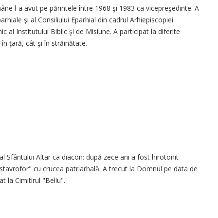
âne l-a avut pe părintele între 1968 şi 1983 ca vicepreşedinte. A
hiale şi al Consiliului Eparhial din cadrul Arhiepiscopiei
al Institutului Biblic şi de Misiune. A participat la diferite
în ţară, cât şi în străinătate.
 al Sfântului Altar ca diacon; după zece ani a fost hirotonit
stavrofor" cu crucea patriarhală. A trecut la Domnul pe data de
 la Cimitirul "Bellu".