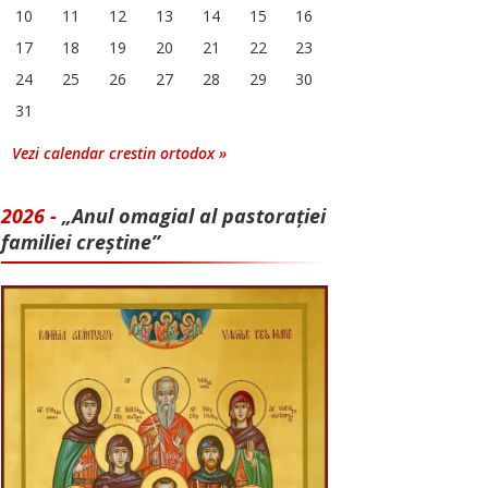
10
11
12
13
14
15
16
17
18
19
20
21
22
23
24
25
26
27
28
29
30
31
Vezi calendar crestin ortodox »
2026 -
„Anul omagial al pastorației
familiei creștine”