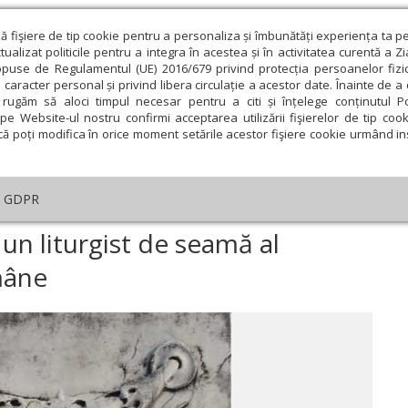
ză fişiere de tip cookie pentru a personaliza și îmbunătăți experiența ta p
alizat politicile pentru a integra în acestea și în activitatea curentă a Z
opuse de Regulamentul (UE) 2016/679 privind protecția persoanelor fizi
 caracter personal și privind libera circulație a acestor date. Înainte de 
eologie și spiritualitate
Educaţie și Cultură
Societate
rugăm să aloci timpul necesar pentru a citi și înțelege conținutul Pol
pe Website-ul nostru confirmi acceptarea utilizării fişierelor de tip cook
că poți modifica în orice moment setările acestor fişiere cookie urmând ins
An omagial
Comunicate de presă
Documentar
GDPR
tar
›
Părintele Ene Branişte, un liturgist de seamă al Bisericii Ortodoxe
 un liturgist de seamă al
mâne
ie
Februarie
Martie
Aprilie
Mai
Iunie