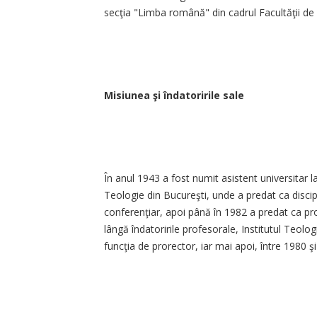
secţia "Limba română" din cadrul Facultăţii de 
Misiunea şi îndatoririle sale
În anul 1943 a fost numit asistent universitar l
Teologie din Bucureşti, unde a predat ca discipl
conferenţiar, apoi până în 1982 a predat ca prof
lângă îndatoririle profesorale, Institutul Teolog
funcţia de prorector, iar mai apoi, între 1980 ş