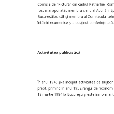
Comisia de "Pictură" din cadrul Patriarhiei Rom
fost mai apoi atât membru cleric al Adunării Epar
Bucureştilor, cât şi membru al Comitetului tehnic 
întâlniri ecumenice şi a susţinut conferinţe atât 
Activitatea publicistică
În anul 1940 şi-a început activitatea de slujitor
preot, primind în anul 1952 rangul de "iconom 
18 martie 1984 la Bucureşti şi este înmormântat