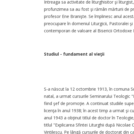
Întreaga sa activitate de liturghisitor şi liturgis
profunzimea sa au fost şi rămân mărturii de p
profesor Ene Branişte. Se împlinesc anul acest
preocupare în domeniul Liturgicii, Pastoralei şi 
contemporan de valoare al Bisericii Ortodox
Studiul - fundament al vieţii
S-a născut la 12 octombrie 1913, în comuna Sus
natal, a urmat cursurile Seminarului Teologic 
fiind şef de promoţie. A continuat studiile supe
licenţa în anul 1938; în acest timp a urmat şi 
anul 1943 a obţinut titlul de doctor în Teologie,
titlul "Explicarea Sfintei Liturghii după Nicolae
Vintilescu. Pe lângă cursurile de doctorat din ca