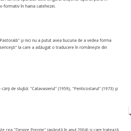
iv-formativ în haina catehezei.
e Pastorală" şi nici nu a putut avea bucuria de a vedea forma
i bisericeşti" la care a adăugat o traducere în româneşte din
e cărţi de slujbă: "Catavasierul" (1959), "Penticostarul" (1973) şi
te cea "Despre Preoţie" (apărută în anul 2004) şi care tratează