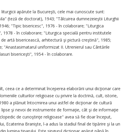
 liturgicii apărute la Bucureşti, cele mai cunoscute sunt:
ila" (teză de doctorat), 1943; "Tâlcuirea dumnezeieştii Liturghii
946; "Tipic bisericesc", 1976 - în colaborare; "Liturgica
 1978 - în colaborare; "Liturgica specială pentru institutele
 de artă bisericească, arhitectură şi pictură creştină", 1985;
e; "Anastasimatarul uniformizat II. Utrenierul sau Cântările
suri bisericeşti", 1954 - în colaborare.
lt, ceea ce a determinat începerea elaborării unui dicţionar care
meniile culturilor religioase cu privire la doctrină, cult, istorie,
 1980 a plănuit întocmirea unui astfel de dicţionar de cultură
ei lipse şi nevoi de instrumente de formaţie, cât şi de informaţie
iclopedic de cunoştinţe religioase" avea să fie doar început,
, Ecaterina Branişte, l-a adus la stadiul final de tipărire şi la un
in lumina tiparului. Este singurul dicţionar apărut până în