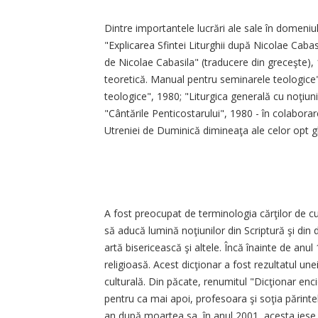
Dintre importantele lucrări ale sale în domeniul
"Explicarea Sfintei Liturghii după Nicolae Cabas
de Nicolae Cabasila" (traducere din greceşte), 1
teoretică. Manual pentru seminarele teologice",
teologice", 1980; "Liturgica generală cu noţiuni
"Cântările Penticostarului", 1980 - în colaborar
Utreniei de Duminică dimineaţa ale celor opt gla
A fost preocupat de terminologia cărţilor de cu
să aducă lumină noţiunilor din Scriptură şi din do
artă bisericească şi altele. Încă înainte de anul
religioasă. Acest dicţionar a fost rezultatul un
culturală. Din păcate, renumitul "Dicţionar enc
pentru ca mai apoi, profesoara şi soţia părintelui
an după moartea sa, în anul 2001, acesta iese d