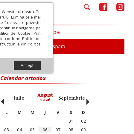
e Website-ul nostru. Te
iarului Lumina cele mai
ce în ceea ce privește
a continua navigarea pe
Opinii
Filantropie
iticii de Cookie. Prin
ie conform Politicii de
trucțiunile din Politica
In memoriam
Diaspora
Accept
 Române
Calendar ortodox
‹
›
August
Iulie
Septembrie
Octombrie
Noiembri
2026
L
M
M
J
V
S
D
01
02
03
04
05
06
07
08
09