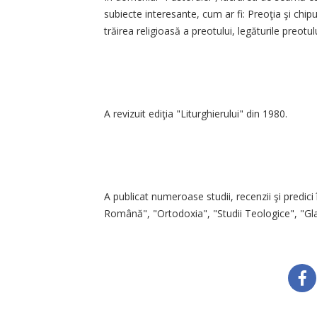
subiecte interesante, cum ar fi: Preoţia şi chip
trăirea religioasă a preotului, legăturile preotulu
A revizuit ediţia "Liturghierului" din 1980.
A publicat numeroase studii, recenzii şi predici 
Română", "Ortodoxia", "Studii Teologice", "Glasu