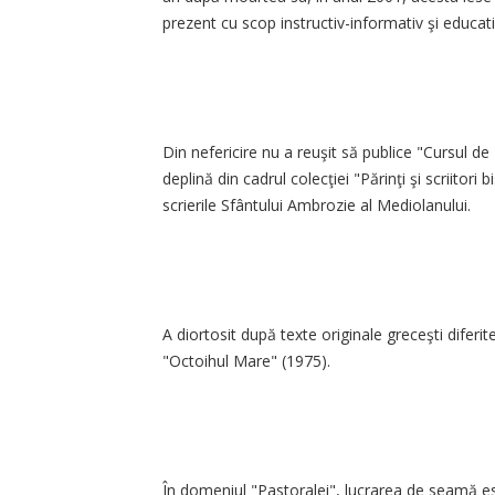
prezent cu scop instructiv-informativ şi educat
Din nefericire nu a reuşit să publice "Cursul d
deplină din cadrul colecţiei "Părinţi şi scriitor
scrierile Sfântului Ambrozie al Mediolanului.
A diortosit după texte originale greceşti diferit
"Octoihul Mare" (1975).
În domeniul "Pastoralei", lucrarea de seamă es