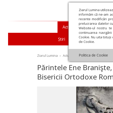
Ziarul Lumina utilizea
informăm că ne-am actu
recente modificări pr
prelucrarea datelor cu
Actualitate religioasă
T
Website-ul nostru te 
continuarea navigării 
Cookie. Nu uita totuși 
Știri
Mesaje și cuvântări
de Cookie.
Politica de Cookie
Ziarul Lumina
›
Actualitate religioasă
›
Documen
Părintele Ene Branişte,
Bisericii Ortodoxe Ro
st
Septembrie
Octombrie
Noiembrie
Decembrie
Ianuar