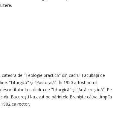
Litere.
a catedra de "Teologie practică" din cadrul Facultăţii de
ine: "Liturgică" şi "Pastorală". În 1950 a fost numit
esor titular la catedra de "Liturgică" şi "Artă creştină". Pe
ic din Bucureşti l-a avut pe părintele Branişte câtva timp în
i 1982 ca rector.