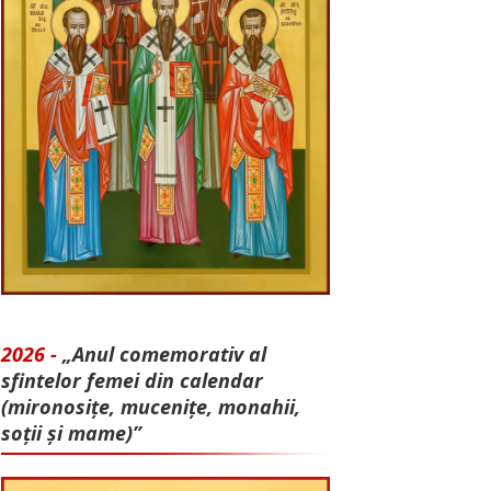
2026 -
„Anul comemorativ al
sfintelor femei din calendar
(mironosițe, mu­cenițe, monahii,
soții și mame)”