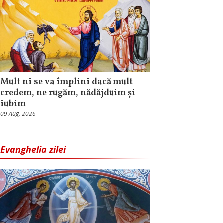
Mult ni se va împlini dacă mult
credem, ne rugăm, nădăjduim și
iubim
09 Aug, 2026
Evanghelia zilei