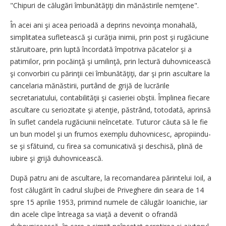
"Chipuri de călugări îmbunătăţiţi din mănăstirile nemţene".
În acei ani şi acea perioadă a deprins nevoinţa monahală,
simplitatea sufletească şi curăţia inimii, prin post şi rugăciune
stăruitoare, prin luptă încordată împotriva păcatelor şi a
patimilor, prin pocăinţă şi umilinţă, prin lectură duhovnicească
şi convorbiri cu părinţii cei îmbunătăţiţi, dar şi prin ascultare la
cancelaria mănăstirii, purtând de grijă de lucrările
secretariatului, contabilităţii şi casieriei obştii. Împlinea fiecare
ascultare cu seriozitate şi atenţie, păstrând, totodată, aprinsă
în suflet candela rugăciunii neîncetate. Tuturor căuta să le fie
un bun model şi un frumos exemplu duhovnicesc, apropiindu-
se şi sfătuind, cu firea sa comunicativă şi deschisă, plină de
iubire şi grijă duhovnicească.
După patru ani de ascultare, la recomandarea părintelui Ioil, a
fost călugărit în cadrul slujbei de Priveghere din seara de 14
spre 15 aprilie 1953, primind numele de călugăr Ioanichie, iar
din acele clipe întreaga sa viaţă a devenit o ofrandă