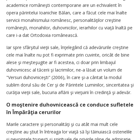
academice româneşti contemporane are un echivalent în
opera părintelui Ioanichie Bălan, care a făcut cele mai înalte
servicii monahismului românesc, personalităţilor creştine
româneşti, monahilor, duhovnicilor, ierarhilor cu viaţă înaltă pe
care i-a dat Ortodoxia românească.
Iar spre sfârşitul vieţii sale, înţelegând că adevărurile creştine
cele mai înalte nu pot fi exprimate prin cuvinte, oricât de bine
alese şi meşteşugite ar fi acestea, ci doar prin limbajul
duhovnicesc al tăcerii şi lacrimilor, ne-a lăsat un volum de
"Versuri duhovniceşti" (2006), în care şi-a cântat la modul
sublim dorul său de Cer şi de Părintele Luminilor, sinceritatea şi
curăţia vieţii sale, bucuria aflării şi vieţuirii în credinţă şi adevăr.
O moştenire duhovnicească ce conduce sufletele
în Împărăţia cerurilor
Marile caractere şi personalităţi şi cu atât mai mult cele
creştine au ştiut în întreaga lor viaţă să îşi tăinuiască ostenelile
şi nevoinţele trupeşti şi spirituale de privirile pline de admiraţie