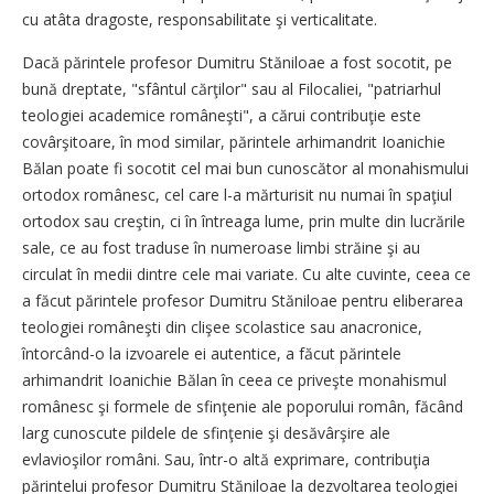
cu atâta dragoste, responsabilitate şi verticalitate.
Dacă părintele profesor Dumitru Stăniloae a fost socotit, pe
bună dreptate, "sfântul cărţilor" sau al Filocaliei, "patriarhul
teologiei academice româneşti", a cărui contribuţie este
covârşitoare, în mod similar, părintele arhimandrit Ioanichie
Bălan poate fi socotit cel mai bun cunoscător al monahismului
ortodox românesc, cel care l-a mărturisit nu numai în spaţiul
ortodox sau creştin, ci în întreaga lume, prin multe din lucrările
sale, ce au fost traduse în numeroase limbi străine şi au
circulat în medii dintre cele mai variate. Cu alte cuvinte, ceea ce
a făcut părintele profesor Dumitru Stăniloae pentru eliberarea
teologiei româneşti din clişee scolastice sau anacronice,
întorcând-o la izvoarele ei autentice, a făcut părintele
arhimandrit Ioanichie Bălan în ceea ce priveşte monahismul
românesc şi formele de sfinţenie ale poporului român, făcând
larg cunoscute pildele de sfinţenie şi desăvârşire ale
evlavioşilor români. Sau, într-o altă exprimare, contribuţia
părintelui profesor Dumitru Stăniloae la dezvoltarea teologiei