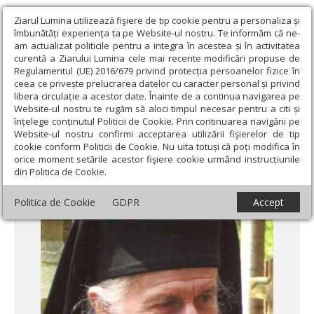
Ziarul Lumina utilizează fişiere de tip cookie pentru a personaliza și
îmbunătăți experiența ta pe Website-ul nostru. Te informăm că ne-
am actualizat politicile pentru a integra în acestea și în activitatea
curentă a Ziarului Lumina cele mai recente modificări propuse de
Regulamentul (UE) 2016/679 privind protecția persoanelor fizice în
ceea ce privește prelucrarea datelor cu caracter personal și privind
libera circulație a acestor date. Înainte de a continua navigarea pe
Website-ul nostru te rugăm să aloci timpul necesar pentru a citi și
Ziarul Lumina
›
Actualitate religioasă
›
Documentar
›
Părintele
înțelege conținutul Politicii de Cookie. Prin continuarea navigării pe
Ioanichie Bălan, un om al Duhului
Website-ul nostru confirmi acceptarea utilizării fişierelor de tip
cookie conform Politicii de Cookie. Nu uita totuși că poți modifica în
Părintele Ioanichie Bălan, un om al Duhului
orice moment setările acestor fişiere cookie urmând instrucțiunile
din Politica de Cookie.
Politica de Cookie
GDPR
Accept