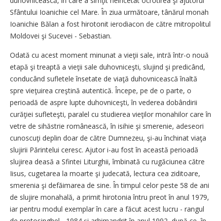
duhovnicească, în care a simţit neîncetat ocrotirea şi ajutorul
Sfântului Ioanichie cel Mare. În ziua următoare, tânărul monah
Ioanichie Bălan a fost hirotonit ierodiacon de către mitropolitul
Moldovei şi Sucevei - Sebastian.
Odată cu acest moment minunat a vieţii sale, intră într-o nouă
etapă şi treaptă a vieţii sale duhovniceşti, slujind şi predicând,
conducând sufletele însetate de viaţă duhovnicească înaltă
spre vieţuirea creştină autentică. Începe, pe de o parte, o
perioadă de aspre lupte duhovniceşti, în vederea dobândirii
curăţiei sufleteşti, paralel cu studierea vieţilor monahilor care în
vetre de sihăstrie românească, în isihie şi smerenie, adeseori
cunoscuţi deplin doar de către Dumnezeu, şi-au închinat viaţa
slujirii Părintelui ceresc. Ajutor i-au fost în această perioadă
slujirea deasă a Sfintei Liturghii, îmbinată cu rugăciunea către
Iisus, cugetarea la moarte şi judecată, lectura cea ziditoare,
smerenia şi defăimarea de sine. În timpul celor peste 58 de ani
de slujire monahală, a primit hirotonia întru preot în anul 1979,
iar pentru modul exemplar în care a făcut acest lucru - rangul
de protosinghel - 1984 şi arhimandrit în anul 1992, după ce, în