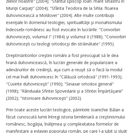
zilelor noastre" (2004); "Sfântul Episcop Ioan: mare sihastru în
Munţii Carpaţi" (2004); "Sfânta Teodora de la Sihla: floarea
duhovnicească a Moldovei" (2004). Alte multe contribuţii
esenţiale în domeniul teologiei, spiritualităţii şi monahismului
îndeosebi românesc au fost evocate în lucrările: "Convorbiri
duhovniceşti, volumul I" (1984) şi volumul II (1988); "Convorbiri
duhovniceşti cu teologi ortodocşi din străinătate" (1995).
Dreptmăritorilor creştini români a fost preocupat să le dea
hrană duhovnicească, în lucrări generale de popularizare a
adevărurilor de credinţă, aşa cum a reuşit să o facă la modul
cel mai înalt duhovnicesc în "Călăuză ortodoxă" (1991-1993);
"Cuvinte duhovniceşti" (1990); "Sinaxar ortodox general"
(1998); "Rânduiala Sfintei Spovedanii şi a Sfintei Împărtăşanii"
(2002); "Istorioare duhovniceşti" (2002).
Prin toate aceste lucrări teologice, părintele Ioanichie Bălan a
făcut cunoscută lumii întregi istoria bimilenară a creştinismului
românesc, bogăţia, înălţimea şi complexitatea formelor de
manifestare a evlaviei poporului român, pe care l-a iubit şi slujit