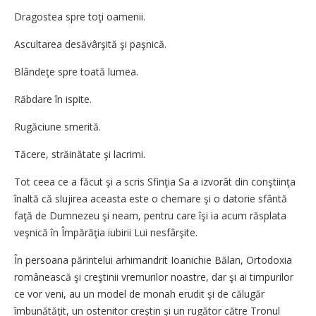
Dragostea spre toţi oamenii.
Ascultarea desăvârşită şi paşnică.
Blândeţe spre toată lumea.
Răbdare în ispite.
Rugăciune smerită.
Tăcere, străinătate şi lacrimi.
Tot ceea ce a făcut şi a scris Sfinţia Sa a izvorât din conştiinţa
înaltă că slujirea aceasta este o chemare şi o datorie sfântă
faţă de Dumnezeu şi neam, pentru care îşi ia acum răsplata
veşnică în Împărăţia iubirii Lui nesfârşite.
În persoana părintelui arhimandrit Ioanichie Bălan, Ortodoxia
românească şi creştinii vremurilor noastre, dar şi ai timpurilor
ce vor veni, au un model de monah erudit şi de călugăr
îmbunătăţit, un ostenitor creştin şi un rugător către Tronul