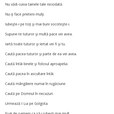
Nu vădi cuiva tainele tale niciodată.
Nu-ţi face prieteni mulţi.
Iubeşte-i pe toţi şi mai buni socoteşte-i.
Supune-te tuturor şi multă pace vei avea.
Iartă toate tuturor şi iertat vei fi şi tu.
Caută pacea tuturor şi parte de ea vei avea.
Caută întâi binele şi folosul aproapelui.
Caută pacea în ascultare întâi.
Caută mângâiere numai în rugăciune.
Caută pe Domnul în necazuri.
Urmează-I Lui pe Golgota.
Fugi de oameni ca să-i iubeşti mai mult.