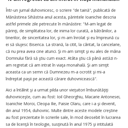
Într-un jurnal duhovnicesc, o scriere "de taină", publicată de
Mănăstirea Sihăstria anul acesta, părintele Ioanichie descria
astfel primele zile petrecute în mănăstire: "M-am legat de
părinţi, de simplitatea lor, de inima lor curată, a bătrânilor, a
tinerilor, de sinceritatea lor, şi m-am înrolat şi eu împreună cu
ei să slujesc Biserica. La strană, la citit, la cântat, la cancelarie,
că nu prea avea cine atunci. Şi m-am simţit şi eu ales de mâna
Domnului fără să ştiu cum exact. Atâta ştiu că până astăzi n-
am regretat că am intrat în viaţa monahală. Şi am simţit
aceasta ca un semn că Dumnezeu m-a ocrotit şi mi-a
îndreptat paşii pe această cărare duhovnicească".
Aici a întâlnit şi a urmat pilda unor vieţuitori îmbunătăţiţi
duhovniceşte, cum au fost: Ioil Gheorghiu, Macarie Antonesei,
Ioanichie Moroi, Cleopa Ilie, Paisie Olaru, care i-a şi devenit,
din anul 1954, duhovnic. Multe dintre aceste modele creştine
au fost prezentate în scrierile sale, în mod deosebit în lucrarea
sa de licenţă în teologie, susţinută în anul 1975 şi intitulată