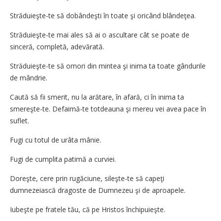
Străduieşte-te să dobândeşti în toate şi oricând blândeţea.
Străduieşte-te mai ales să ai o ascultare cât se poate de
sinceră, completă, adevărată.
Străduieşte-te să omori din mintea şi inima ta toate gândurile
de mândrie.
Caută să fii smerit, nu la arătare, în afară, ci în inima ta
smereşte-te. Defaimă-te totdeauna şi mereu vei avea pace în
suflet.
Fugi cu totul de urâta mânie.
Fugi de cumplita patimă a curviei.
Doreşte, cere prin rugăciune, sileşte-te să capeţi
dumnezeiască dragoste de Dumnezeu şi de aproapele.
Iubeşte pe fratele tău, că pe Hristos închipuieşte.