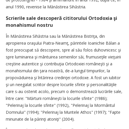
anul 1990, revenise la Mănăstirea Sihăstria.
Scrierile sale descoperă cititorului Ortodoxia şi
monahismul nostru
În Mănăstirea Sihăstria sau la Mănăstirea Bistriţa, din
apropierea oraşului Piatra-Neamţ, părintele Ioanichie Bălan a
fost preocupat să descopere, spre al său folos duhovnicesc şi
spre luminarea şi mântuirea semenilor săi, frumuseţile vieţuirii
creştine autentice şi contribuţia Ortodoxiei româneşti şi a
monahismului din ţara noastră, de-a lungul timpurilor, la
propovăduirea şi întărirea credinţei ortodoxe. A fost un iubitor
şi un neegalat scriitor despre locurile sfinte şi personalităţile
care s-au ostenit acolo, precum o demonstrează lucrările sale,
între care: "Mărturii româneşti la locurile sfinte" (1986);
"Pelerinaj la locurile sfinte" (1992), "Pelerinaj la Mormântul
Domnului" (1994); "Pelerinaj la Muntele Athos" (1997); "Fapte
minunate de la părinţi atoniţi" (2004).