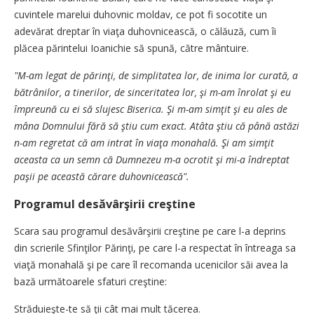
cuvintele marelui duhovnic moldav, ce pot fi socotite un
adevărat dreptar în viaţa duhovnicească, o călăuză, cum îi
plăcea părintelui Ioanichie să spună, către mântuire.
"M-am legat de părinţi, de simplitatea lor, de inima lor curată, a
bătrânilor, a tinerilor, de sinceritatea lor, şi m-am înrolat şi eu
împreună cu ei să slujesc Biserica. Şi m-am simţit şi eu ales de
mâna Domnului fără să ştiu cum exact. Atâta ştiu că până astăzi
n-am regretat că am intrat în viaţa monahală. Şi am simţit
aceasta ca un semn că Dumnezeu m-a ocrotit şi mi-a îndreptat
paşii pe această cărare duhovnicească".
Programul desăvârşirii creştine
Scara sau programul desăvârşirii creştine pe care l-a deprins
din scrierile Sfinţilor Părinţi, pe care l-a respectat în întreaga sa
viaţă monahală şi pe care îl recomanda ucenicilor săi avea la
bază următoarele sfaturi creştine:
Străduieşte-te să ţii cât mai mult tăcerea.