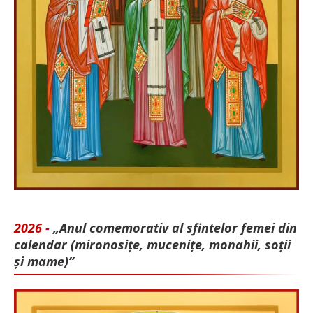
2026 -
„Anul comemorativ al sfintelor femei din
calendar (mironosițe, mu­cenițe, monahii, soții
și mame)”