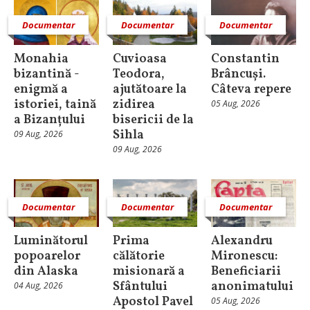
Documentar
Documentar
Documentar
Monahia
Cuvioasa
Constantin
bizantină -
Teodora,
Brâncuși.
enigmă a
ajutătoare la
Câteva repere
istoriei, taină
zidirea
05 Aug, 2026
a Bizanțului
bisericii de la
Sihla
09 Aug, 2026
09 Aug, 2026
Documentar
Documentar
Documentar
Luminătorul
Prima
Alexandru
popoarelor
călătorie
Mironescu:
din Alaska
misionară a
Beneficiarii
Sfântului
anonimatului
04 Aug, 2026
Apostol Pavel
05 Aug, 2026