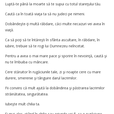
Luptă-te până la moarte să te supui cu totul stareţului tău.
Caută ca în toată viaţa ta să nu judeci pe nimeni.
Dobândeşte-ţi multă răbdare, căci multe necazuri vei avea în
viaţă.
Ca să poţi să te întăreşti în sfânta ascultare, în răbdare, în
iubire, trebuie să te rogi lui Dumnezeu neîncetat.
Pentru a avea o mai mare pace şi sporire în nevoinţă, caută şi
nu te îmbuiba cu mâncare.
Cere stăruitor în rugăciunile tale, zi şi noapte cere cu mare
durere, smerenie şi tânguire darul lacrimilor.
Fii convins că mult ajută la dobândirea şi păstrarea lacrimilor
străinătatea, singurătatea.
Iubeşte mult chilia ta.
Şi mai ales, stând în chilie sau oriunde vei fi, ca o rugăciune