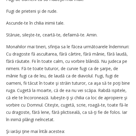
Fugi de prieteni şi de rude.
Ascunde-te în chilia inimii tale.
Stăruie, sileşte-te, ceartă-te, defaimă-te. Amin.
Monahilor mai tineri, sfinţia sa le făcea următoarele îndemnuri:
Cu dragoste fă ascultarea, fără cârtire, fără mânie, fără laudă,
fără răutate. Fii în toate calm, cu vorbire blândă. Nu judeca pe
nimeni. Fă-te toate tuturor, de curvie fugi ca de şarpe, de
mânie fugi ca de leu, de laudă ca de diavolul. Fugi, fugi de
oameni, fii tăcut în toate şi străin tuturor, ca aşa să te poţi bine
ruga. Cugetă la moarte, că de ea nu vei scăpa. Rabdă ispitele,
că ele te încoronează. Iubeşte-ţi şi chilia ca loc de apropiere şi
vorbire cu Domnul. Citeşte, cugetă, scrie, roagă-te, toate fă-le
cu dragoste, fără lene, fără plictiseală, ca să-ţi fie de folos. Iar
în inimă plângi neîncetat.
Şi iarăşi ţine mai întâi acestea: