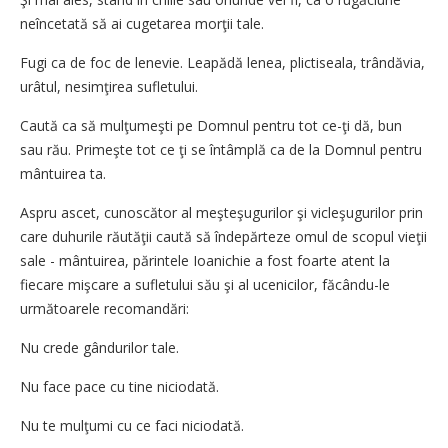
neîncetată să ai cugetarea morţii tale.
Fugi ca de foc de lenevie. Leapădă lenea, plictiseala, trândăvia,
urâtul, nesimţirea sufletului.
Caută ca să mulţumeşti pe Domnul pentru tot ce-ţi dă, bun
sau rău. Primeşte tot ce ţi se întâmplă ca de la Domnul pentru
mântuirea ta.
Aspru ascet, cunoscător al meşteşugurilor şi vicleşugurilor prin
care duhurile răutăţii caută să îndepărteze omul de scopul vieţii
sale - mântuirea, părintele Ioanichie a fost foarte atent la
fiecare mişcare a sufletului său şi al ucenicilor, făcându-le
următoarele recomandări:
Nu crede gândurilor tale.
Nu face pace cu tine niciodată.
Nu te mulţumi cu ce faci niciodată.