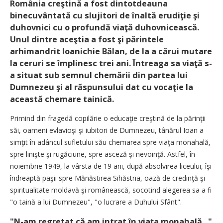
România creştină a fost dintotdeauna
binecuvântată cu slujitori de înaltă erudiţie şi
duhovnici cu o profundă viaţă duhovnicească.
Unul dintre aceştia a fost şi părintele
arhimandrit Ioanichie Bălan, de la a cărui mutare
la ceruri se împlinesc trei ani. Întreaga sa viaţă s-
a situat sub semnul chemării din partea lui
Dumnezeu şi al răspunsului dat cu vocaţie la
această chemare tainică.
Primind din fragedă copilărie o educaţie creştină de la părinţii
săi, oameni evlavioşi şi iubitori de Dumnezeu, tânărul Ioan a
simţit în adâncul sufletului său chemarea spre viaţa monahală,
spre linişte şi rugăciune, spre asceză şi nevoinţă. Astfel, în
noiembrie 1949, la vârsta de 19 ani, după absolvirea liceului, îşi
îndreaptă paşii spre Mănăstirea Sihăstria, oază de credinţă şi
spiritualitate moldavă şi românească, socotind alegerea sa a fi
"o taină a lui Dumnezeu", "o lucrare a Duhului Sfânt".
"N-am regretat că am intrat în viaţa monahală..."