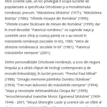
Între scrierile sale, un loc privilegiat îl ocupă lucrările de
popularizare a specificului Ortodoxiei şi a monahismului
româneşti, precum: "Mănăstirea Sihăstria" (1971); "Mănăstirea
Bistriţa" (1986); "Sfintele moaşte din România" (1999);
"Sfintele icoane făcătoare de minuni din România" (1999); dar
în mod deosebit "Patericul românesc" ce cuprinde viaţa şi
cuvintele unor sfinţi şi cuvioşi părinţi ce s-au nevoit în
mănăstirile româneşti (secolele III-XX), 1980; "Vetre de
sihăstrie românească: secolele IV-XX" (1981); "Patericul
mănăstirilor nemţene" (2001).
Dintre personalităţile Ortodoxiei româneşti, a scos din negura
timpului şi a uitării chipuri de teologi contemporani şi de
monahi îmbunătăţiţi, în lucrări precum: "Preotul Paul Mihail"
(1988); "Omagiu memoriei părintelui Dumitru Stăniloae"
(1994); "Trei mari duhovnici din mănăstirile nemţene" (1994);
"Viaţa şi nevoinţele Arhimandritului Cleopa Ilie" (1999);
"Ieroschimonahul Ioanichie Moroi: Egumenul Sihăstriei" (1909-
1944) - 2001; "Moşul Gheorghe Lazăr şi ucenicii săi: un sfânt al