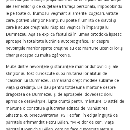
ale semenilor şi de cugetarea trufaşă personală, împodobindu-
le pe toate cu frumosul veşmânt al smeritei cugetări, virtute
care, potrivit Sfinţilor Părinţi, nu poate fi umilită de diavol şi
care îi aduce creştinului răsplată veşnică în Împărăţia lui
Dumnezeu. Aşa se explică faptul că în lumea ortodoxă lipsesc
aproape în totalitate lucrările autobiografice, iar despre
nevoinţele marilor spirite creştine au dat mărturie ucenicii lor şi
chiar şi aceştia cu multă zgârcenie.
Multe dintre nevoinţele şi stăruinţele marilor duhovnici şi ale
sfinţilor au fost cunoscute după mutarea lor alături de
"casnicii" lui Dumnezeu, rămânând drept modele sublime de
viaţă şi credinţă. Ele dau pentru totdeauna mărturie despre
dragostea de Dumnezeu şi de aproapele, dovedesc dorul
aprins de desăvârşire, lupta cruntă pentru mântuire. O astfel de
mărturie o constituie şi lucrarea editată de Mănăstirea
Sihăstria, cu binecuvântarea IPS Teofan, în ediţia îngrijită de
părintele arhimandrit Petru Bălan, "Mi-e dor de cer". Viaţa
părintelui Ioanichie Bălan, care ne face cunoscute viaţa şi