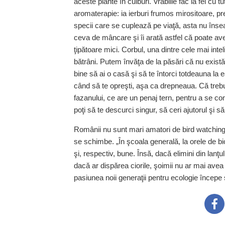
aceste plante în cuiburi. Vrăbiile fac la fel cu 
aromaterapie: ia ierburi frumos mirositoare, pr
specii care se cuplează pe viaţă, asta nu înse
ceva de mâncare şi îi arată astfel că poate avea
ţipătoare mici. Corbul, una dintre cele mai inteli
bătrâni. Putem învăţa de la păsări că nu există
bine să ai o casă şi să te întorci totdeauna la e
când să te opreşti, aşa ca drepneaua. Că trebu
fazanului, ce are un penaj tern, pentru a se con
poţi să te descurci singur, să ceri ajutorul şi să 
Românii nu sunt mari amatori de bird watching,
se schimbe. „În şcoala generală, la orele de bi
şi, respectiv, bune. Însă, dacă elimini din lan
dacă ar dispărea ciorile, şoimii nu ar mai avea 
pasiunea noii generaţii pentru ecologie începe