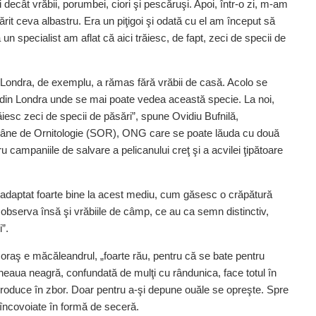
cât vrăbii, porumbei, ciori şi pescăruşi. Apoi, într-o zi, m-am
ărit ceva albastru. Era un piţigoi şi odată cu el am început să
un specialist am aflat că aici trăiesc, de fapt, zeci de specii de
i. Londra, de exemplu, a rămas fără vrăbii de casă. Acolo se
ri din Londra unde se mai poate vedea această specie. La noi,
 trăiesc zeci de specii de păsări”, spune Ovidiu Bufnilă,
mâne de Ornitologie (SOR), ONG care se poate lăuda cu două
campaniile de salvare a pelicanului creţ şi a acvilei ţipătoare
 adaptat foarte bine la acest mediu, cum găsesc o crăpătură
t observa însă şi vrăbiile de câmp, ce au ca semn distinctiv,
”.
 oraş e măcăleandrul, „foarte rău, pentru că se bate pentru
epneaua neagră, confundată de mulţi cu rândunica, face totul în
roduce în zbor. Doar pentru a-şi depune ouăle se opreşte. Spre
 încovoiate în formă de seceră.