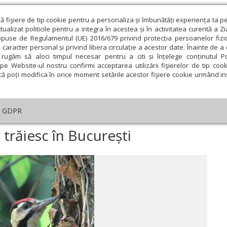
ză fişiere de tip cookie pentru a personaliza și îmbunătăți experiența ta p
alizat politicile pentru a integra în acestea și în activitatea curentă a Z
opuse de Regulamentul (UE) 2016/679 privind protecția persoanelor fizi
 caracter personal și privind libera circulație a acestor date. Înainte de 
eologie și spiritualitate
Educaţie și Cultură
Societate
rugăm să aloci timpul necesar pentru a citi și înțelege conținutul Pol
pe Website-ul nostru confirmi acceptarea utilizării fişierelor de tip cook
că poți modifica în orice moment setările acestor fişiere cookie urmând ins
An omagial
Comunicate de presă
Documentar
GDPR
tar
›
Portrete de păsări care trăiesc în București
 trăiesc în București
ie
Februarie
Martie
Aprilie
Mai
Iunie