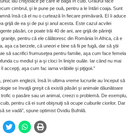
tutunul; iau chiştoace pe care le bagă în cuib. Graurul face
ecum cimbrul, şi le pune pe ouă, pentru a le întări coaja. Sunt
amnă însă că el nu o curtează în fiecare primăvară. El îi aduce
 grijă de ea şi de pui şi anul acesta. Este cazul acvilei
gente păsări, ce poate trăi 40 de ani, are grijă de părinţii
 graniţe, pentru că ele călătoresc din România în Africa, că e
a, aşa ca berzele, că uneori e bine să fii pe fugă, dar să ştii
ie să sacrifici frumuseţea pentru familie, aşa cum face femela
funda cu mediul şi a-şi cloci în linişte ouăle. Iar când nu mai
îl accepţi, aşa cum fac iarna vrăbiile şi piţigoii.”
 precum englezii, însă în ultima vreme lucrurile au început să
ologie se învaţă greşit că există păsări şi animale dăunătoare
ţul trofic o pasăre sau un animal, creezi o problemă. De exemplu,
cuib, pentru că ei sunt obişnuiţi să ocupe cuiburile ciorilor. Dar
 să se vadă”, spune optimist Ovidiu Bufnilă.