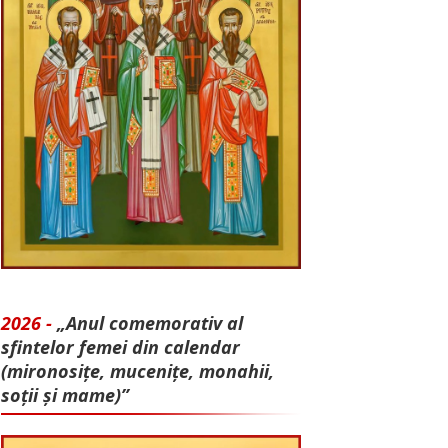
2026 -
„Anul comemorativ al
sfintelor femei din calendar
(mironosițe, mu­cenițe, monahii,
soții și mame)”