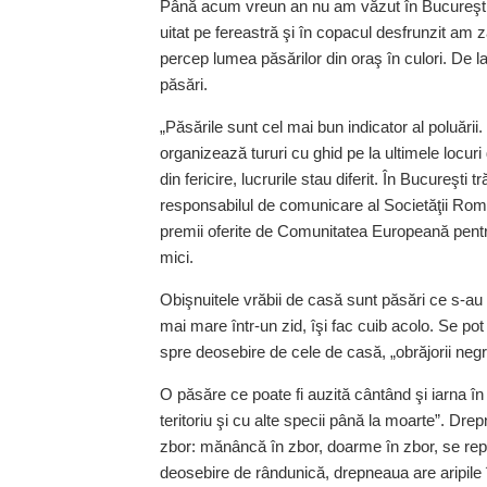
Până acum vreun an nu am văzut în Bucureşti de
uitat pe fereastră şi în copacul desfrunzit am z
percep lumea păsărilor din oraş în culori. De la 
păsări.
„Păsările sunt cel mai bun indicator al poluări
organizează tururi cu ghid pe la ultimele locu
din fericire, lucrurile stau diferit. În Bucureşti
responsabilul de comunicare al Societăţii Ro
premii oferite de Comunitatea Europeană pentru 
mici.
Obişnuitele vrăbii de casă sunt păsări ce s-au
mai mare într-un zid, îşi fac cuib acolo. Se po
spre deosebire de cele de casă, „obrăjorii negri
O păsăre ce poate fi auzită cântând şi iarna în
teritoriu şi cu alte specii până la moarte”. Dr
zbor: mănâncă în zbor, doarme în zbor, se rep
deosebire de rândunică, drepneaua are aripile