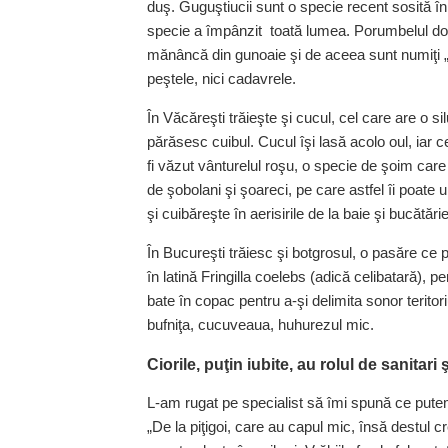
duş. Guguştiucii sunt o specie recent sosită î
specie a împânzit toată lumea. Porumbelul dome
mănâncă din gunoaie şi de aceea sunt numiţi „ş
peştele, nici cadavrele.
În Văcăreşti trăieşte şi cucul, cel care are o si
părăsesc cuibul. Cucul îşi lasă acolo oul, iar c
fi văzut vânturelul roşu, o specie de şoim care
de şobolani şi şoareci, pe care astfel îi poate 
şi cuibăreşte în aerisirile de la baie şi bucătărie
În Bucureşti trăiesc şi botgrosul, o pasăre ce
în latină Fringilla coelebs (adică celibatară), 
bate în copac pentru a-şi delimita sonor teritori
bufniţa, cucuveaua, huhurezul mic.
Ciorile, puţin iubite, au rolul de sanitari
L-am rugat pe specialist să îmi spună ce putem 
„De la piţigoi, care au capul mic, însă destul c