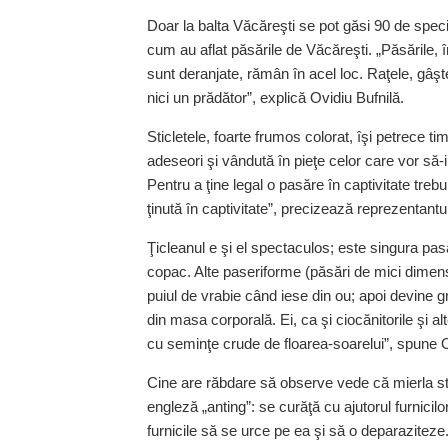
Doar la balta Văcăreşti se pot găsi 90 de specii
cum au aflat păsările de Văcăreşti. „Păsările, 
sunt deranjate, rămân în acel loc. Raţele, gâ
nici un prădător”, explică Ovidiu Bufnilă.
Sticletele, foarte frumos colorat, îşi petrece t
adeseori şi vândută în pieţe celor care vor să-i
Pentru a ţine legal o pasăre în captivitate treb
ţinută în captivitate”, precizează reprezentant
Ţicleanul e şi el spectaculos; este singura pas
copac. Alte paseriforme (păsări de mici dimensiu
puiul de vrabie când iese din ou; apoi devine gr
din masa corporală. Ei, ca şi ciocănitorile şi 
cu seminţe crude de floarea-soarelui”, spune O
Cine are răbdare să observe vede că mierla stă
engleză „anting”: se curăţă cu ajutorul furnicilo
furnicile să se urce pe ea şi să o deparaziteze.