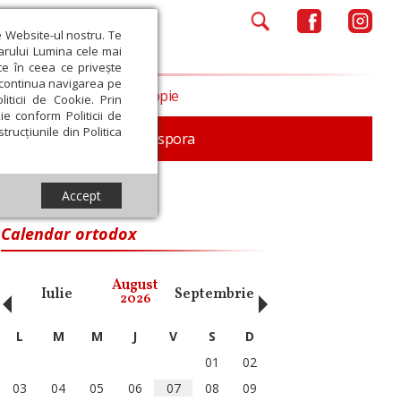
e Website-ul nostru. Te
iarului Lumina cele mai
ce în ceea ce privește
a continua navigarea pe
Opinii
Filantropie
iticii de Cookie. Prin
ie conform Politicii de
trucțiunile din Politica
In memoriam
Diaspora
Accept
Calendar ortodox
‹
›
August
Iulie
Septembrie
Octombrie
Noiembri
2026
L
M
M
J
V
S
D
01
02
03
04
05
06
07
08
09