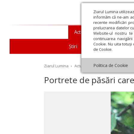
Ziarul Lumina utilizea
informăm că ne-am actu
recente modificări pr
prelucrarea datelor cu
Actualitate religioasă
T
Website-ul nostru te 
continuarea navigării 
Cookie. Nu uita totuși 
Știri
Mesaje și cuvântări
de Cookie.
Politica de Cookie
Ziarul Lumina
›
Actualitate religioasă
›
Documen
Portrete de păsări care
st
Septembrie
Octombrie
Noiembrie
Decembrie
Ianuar