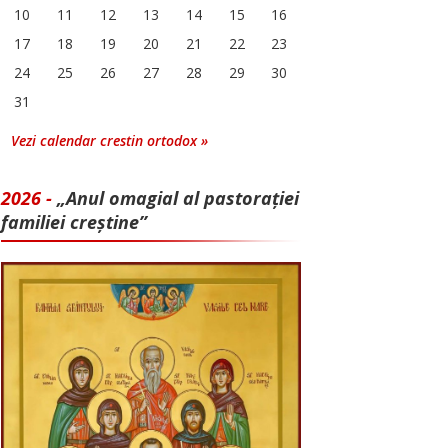
10
11
12
13
14
15
16
17
18
19
20
21
22
23
24
25
26
27
28
29
30
31
Vezi calendar crestin ortodox »
2026 -
„Anul omagial al pastorației
familiei creștine”