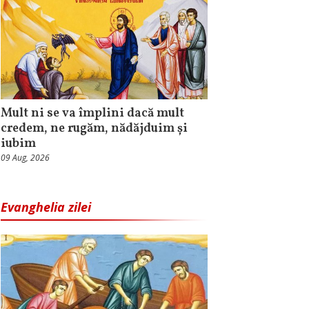
Mult ni se va împlini dacă mult
credem, ne rugăm, nădăjduim și
iubim
09 Aug, 2026
Evanghelia zilei