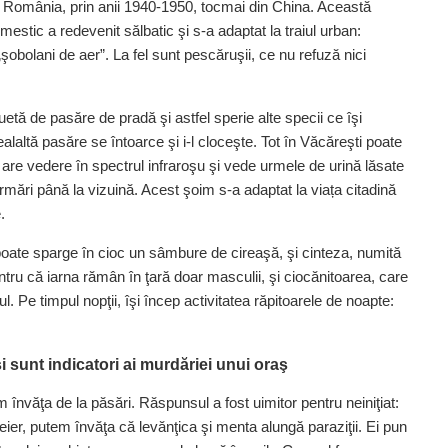
n România, prin anii 1940-1950, tocmai din China. Această
stic a redevenit sălbatic şi s-a adaptat la traiul urban:
obolani de aer”. La fel sunt pescăruşii, ce nu refuză nici
luetă de pasăre de pradă şi astfel sperie alte specii ce îşi
ealaltă pasăre se întoarce şi i-l cloceşte. Tot în Văcăreşti poate
 are vedere în spectrul infraroşu şi vede urmele de urină lăsate
urmări până la vizuină. Acest şoim s-a adaptat la viața citadină
.
 poate sparge în cioc un sâmbure de cireaşă, şi cinteza, numită
pentru că iarna rămân în ţară doar masculii, şi ciocănitoarea, care
ul. Pe timpul nopţii, îşi încep activitatea răpitoarele de noapte:
 şi sunt indicatori ai murdăriei unui oraş
învăţa de la păsări. Răspunsul a fost uimitor pentru neiniţiat:
reier, putem învăţa că levănţica şi menta alungă paraziţii. Ei pun