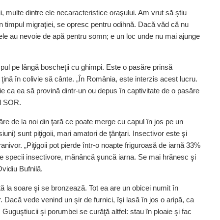
, multe dintre ele necaracteristice oraşului. Am vrut să ştiu
în timpul migraţiei, se opresc pentru odihnă. Dacă văd că nu
ştele au nevoie de apă pentru somn; e un loc unde nu mai ajunge
impul pe lângă boscheţii cu ghimpi. Este o pasăre prinsă
 ţină în colivie să cânte. „În România, este interzis acest lucru.
uie ca ea să provină dintr-un ou depus în captivitate de o pasăre
ul SOR.
ăre de la noi din ţară ce poate merge cu capul în jos pe un
ni) sunt piţigoii, mari amatori de ţânţari. Insectivor este şi
anivor. „Piţigoii pot pierde într-o noapte friguroasă de iarnă 33%
alte specii insectivore, mănâncă şuncă iarna. Se mai hrănesc şi
vidiu Bufnilă.
 la soare şi se bronzează. Tot ea are un obicei numit în
r. Dacă vede venind un şir de furnici, îşi lasă în jos o aripă, ca
 Guguştiucii şi porumbei se curăţă altfel: stau în ploaie şi fac