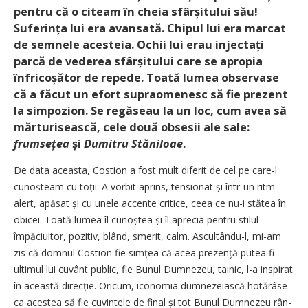
pentru că o citeam în cheia sfârșitului său!
Suferința lui era avansată. Chipul lui era marcat
de semnele acesteia. Ochii lui erau injectați
parcă de vederea sfâr­șitului care se apropia
înfrico­șător de repede. Toată lumea observase
că a făcut un efort supraomenesc să fie prezent
la simpozion. Se regăseau la un loc, cum avea să
mărturisească, cele două obsesii ale sale:
frumsețea
și
Dumitru Stăniloae
.
De data aceasta, Costion a fost mult diferit de cel pe care-l
cunoșteam cu toții. A vorbit aprins, tensionat și într-un ritm
alert, apăsat și cu unele accente critice, ceea ce nu-i stătea în
obicei. Toată lumea îl cu­noș­tea și îl aprecia pentru stilul
împăciuitor, pozitiv, blând, smerit, calm. Ascultându-l, mi-am
zis că domnul Costion fie simțea că acea prezență putea fi
ultimul lui cuvânt public, fie Bunul Dumnezeu, tainic, l-a inspirat
în această direc­ție. Oricum, iconomia dumnezeiască hotărâse
ca acestea să fie cuvintele de final și tot Bunul Dumnezeu rân­