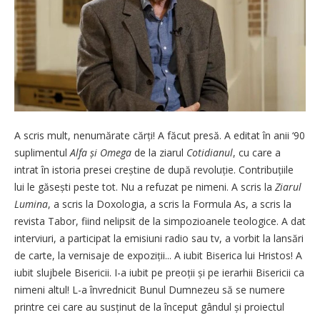
A scris mult, nenumărate cărți! A făcut presă. A editat în anii ‘90
suplimentul
Alfa și Omega
de la ziarul
Cotidianul
, cu care a
intrat în istoria presei creștine de după revoluție. Contribuțiile
lui le găsești peste tot. Nu a refuzat pe nimeni. A scris la
Ziarul
Lumina
, a scris la Doxologia, a scris la Formula As, a scris la
revista Tabor, fiind nelipsit de la simpozioanele teologice. A dat
interviuri, a participat la emisiuni radio sau tv, a vorbit la lansări
de carte, la vernisaje de expoziții... A iubit Biserica lui Hristos! A
iubit slujbele Bisericii. I-a iubit pe preoții și pe ierarhii Bisericii ca
nimeni altul! L-a învrednicit Bunul Dumnezeu să se numere
printre cei care au susținut de la început gândul și proiectul