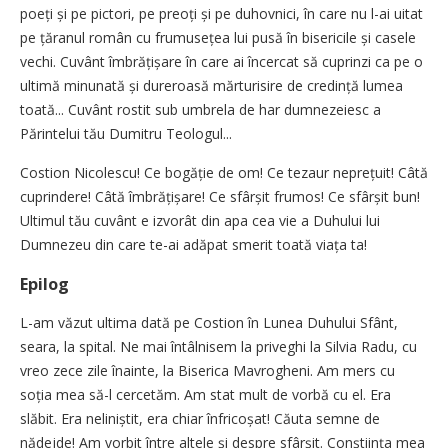
poeți și pe pictori, pe preoți și pe duhovnici, în care nu l-ai uitat
pe țăranul român cu frumusețea lui pusă în bisericile și casele
vechi. Cuvânt îmbrățișare în care ai încercat să cuprinzi ca pe o
ultimă minunată și dureroasă mărturisire de credință lumea
toată... Cuvânt rostit sub umbrela de har dumnezeiesc a
Părintelui tău Dumitru Teologul...
Costion Nicolescu! Ce bogăție de om! Ce tezaur neprețuit! Câtă
cuprindere! Câtă îmbrățișare! Ce sfârșit frumos! Ce sfârșit bun!
Ultimul tău cuvânt e izvorât din apa cea vie a Duhului lui
Dumnezeu din care te-ai adăpat smerit toată viața ta!
Epilog
L-am văzut ultima dată pe Cos­tion în Lunea Duhului Sfânt,
seara, la spital. Ne mai întâlnisem la priveghi la Silvia Radu, cu
vreo zece zile înainte, la Biserica Mavro­gheni. Am mers cu
soția mea să-l cercetăm. Am stat mult de vorbă cu el. Era
slăbit. Era neliniștit, era chiar înfricoșat! Căuta semne de
nădejde! Am vorbit între altele și despre sfârșit. Conștiința mea