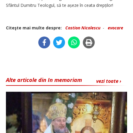
Sfântul Dumitru Teologul, să te așeze în ceata drepților!
Citeşte mai multe despre:
Costion Nicolescu
-
evocare
Alte articole din In memoriam
vezi toate ›