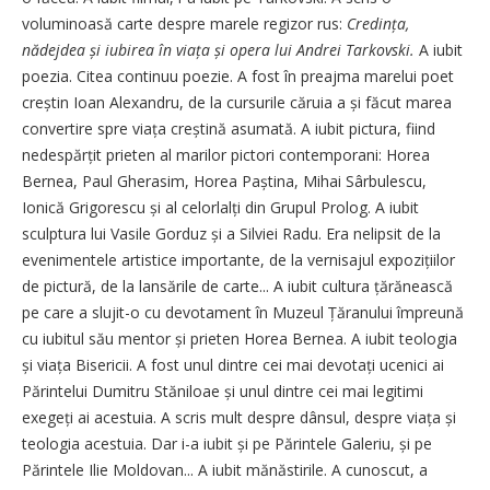
voluminoasă carte despre marele regizor rus:
Credința,
nădejdea și iubirea în viața și opera lui Andrei Tarkovski.
A iubit
poezia. Citea continuu poezie. A fost în preajma marelui poet
creștin Ioan Alexandru, de la cursurile căruia a și făcut marea
convertire spre viața creș­tină asumată. A iubit pictura, fiind
nedespărțit prieten al marilor pictori contemporani: Horea
Bernea, Paul Gherasim, Horea Paș­tina, Mihai Sârbulescu,
Ionică Grigorescu și al celorlalți din Grupul Prolog. A iubit
sculptura lui Vasile Gorduz și a Silviei Radu. Era nelipsit de la
evenimentele artistice importante, de la vernisajul expozi­țiilor
de pictură, de la lansările de carte... A iubit cultura țărănească
pe care a slujit-o cu devotament în Muzeul Țăranului împreună
cu iubitul său mentor și prieten Horea Bernea. A iubit teologia
și viața Bisericii. A fost unul dintre cei mai devotați ucenici ai
Părintelui Dumitru Stăniloae și unul dintre cei mai legitimi
exegeți ai acestuia. A scris mult despre dânsul, despre viața și
teologia acestuia. Dar i-a iubit și pe Părintele Galeriu, și pe
Părintele Ilie Moldovan... A iubit mănăstirile. A cunoscut, a