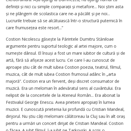
definiții și nici cu simple comparații și metafore... Noi știm asta
și ne plângem de scolastica care ne-a păcălit și pe noi...
Lucrurile trebuie să se alcătuiască într-o structură puternică în
care frumusețea este resort...”
Costion Nicolescu găsește la Părintele Dumitru Stăniloae
argumente pentru suportul teologic al artei majore, cum o
numește dânsul. El însuși a fost un mare iubitor de cultură și de
artă, fără să afișeze acest lucru. Cei care l-au cunoscut de
aproape știu cât de mult iubea Costion poezia, teatrul, filmul,
muzica, cât de mult iubea Costion frumosul adânc în „arta
majoră”. Cos­tion era un fervent, deși discret consumator de
muzică. Era un meloman în adevăratul sens al cuvântului. Era
nelipsit de la concertele de la Ateneul Român... Era abonat la
Festivalul George Enescu. Avea prieteni apropiați în lumea
muzicii. E cunoscută prietenia lui profundă cu Cristian Mandeal,
dirijorul. Nu știu câți melomani călătoreau la Cluj sau în alt oraș
pentru a urmări un concert dirijat de Cristian Mandeal. Costion
o făcea. A iubit filmul, l-a iubit pe Tarkovski. A scris o