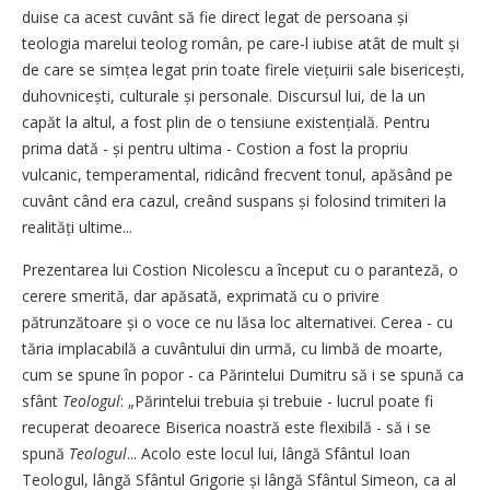
duise ca acest cuvânt să fie direct legat de persoana și
teologia marelui teolog român, pe care-l iubise atât de mult și
de care se sim­țea legat prin toate firele viețuirii sale bisericești,
duhovni­cești, culturale și personale. Discursul lui, de la un
capăt la altul, a fost plin de o tensiune existen­țială. Pentru
prima dată - și pentru ultima - Cos­tion a fost la propriu
vulcanic, temperamental, ridicând frecvent tonul, apăsând pe
cuvânt când era cazul, creând suspans și folosind trimiteri la
realități ultime...
Prezentarea lui Costion Nicolescu a început cu o paranteză, o
cerere smerită, dar apăsată, exprimată cu o privire
pătrunzătoare și o voce ce nu lăsa loc alternativei. Cerea - cu
tăria implacabilă a cuvântului din urmă, cu limbă de moarte,
cum se spune în popor - ca Părintelui Dumitru să i se spună ca
sfânt
Teologul
: „Părintelui trebuia și trebuie - lucrul poate fi
recuperat deoarece Biserica noastră este flexibilă - să i se
spună
Teologul
... Acolo este locul lui, lângă Sfântul Ioan
Teologul, lângă Sfântul Grigorie și lângă Sfântul Simeon, ca al