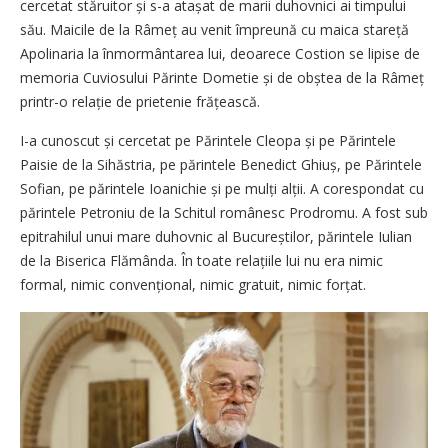
cercetat stăruitor și s-a atașat de marii duhovnici ai timpului
său. Maicile de la Râmeț au venit împreună cu maica stareță
Apolinaria la înmormântarea lui, deoarece Costion se lipise de
memoria Cuviosului Părinte Dometie și de obștea de la Râmeț
printr-o relație de prietenie frățească.
I-a cunoscut și cercetat pe Părintele Cleopa și pe Părintele
Paisie de la Sihăstria, pe părintele Benedict Ghiuș, pe Părintele
Sofian, pe părintele Ioanichie și pe mulți alții. A corespondat cu
părintele Petroniu de la Schitul românesc Prodromu. A fost sub
epitrahilul unui mare duhovnic al Bucureștilor, părintele Iulian
de la Biserica Flămânda. În toate relațiile lui nu era nimic
formal, nimic convențional, nimic gratuit, nimic forțat.