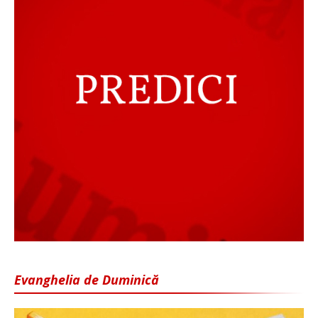
Evanghelia de Duminică