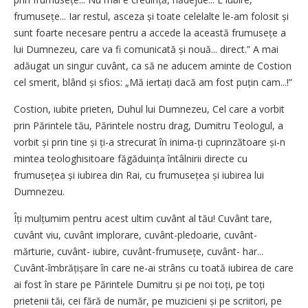
frumusețe... Iar restul, asceza și toate celelalte le-am folosit și
sunt foarte necesare pentru a accede la această frumu­sețe a
lui Dumnezeu, care va fi comunicată și nouă... direct.” A mai
adăugat un singur cuvânt, ca să ne aducem aminte de Costion
cel smerit, blând și sfios: „Mă iertați dacă am fost puțin cam...!”
Costion, iubite prieten, Duhul lui Dumnezeu, Cel care a vorbit
prin Părintele tău, Părintele nostru drag, Dumitru Teologul, a
vorbit și prin tine și ți-a strecurat în inima-ți cuprinzătoare și-n
mintea teologhisitoare făgăduința întâlnirii directe cu
frumusețea și iubirea din Rai, cu frumusețea și iubirea lui
Dumnezeu.
Îți mulțumim pentru acest ultim cuvânt al tău! Cuvânt tare,
cuvânt viu, cuvânt implorare, cuvânt-pledoarie, cuvânt-
mărturie, cuvânt- iu­bire, cuvânt-frumusețe, cuvânt- har...
Cuvânt-îmbrățișare în care ne-ai strâns cu toată iubirea de care
ai fost în stare pe Părintele Dumitru și pe noi toți, pe toți
prietenii tăi, cei fără de număr, pe muzicieni și pe scriitori, pe