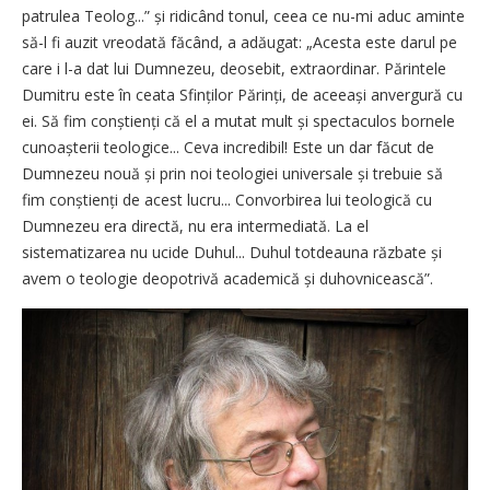
patrulea Teolog...” și ridicând tonul, ceea ce nu-mi aduc aminte
să-l fi auzit vreodată făcând, a adăugat: „Acesta este darul pe
care i l-a dat lui Dumnezeu, deosebit, extraordinar. Părintele
Dumitru este în ceata Sfinților Părinți, de aceeași anvergură cu
ei. Să fim conștienți că el a mutat mult și spectaculos bornele
cunoaș­terii teologice... Ceva incredibil! Este un dar făcut de
Dumnezeu nouă și prin noi teologiei universale și trebuie să
fim conștienți de acest lucru... Convorbirea lui teologică cu
Dumnezeu era directă, nu era intermediată. La el
sistematizarea nu ucide Duhul... Duhul totdeauna răzbate și
avem o teologie deopotrivă academică și duhovnicească”.