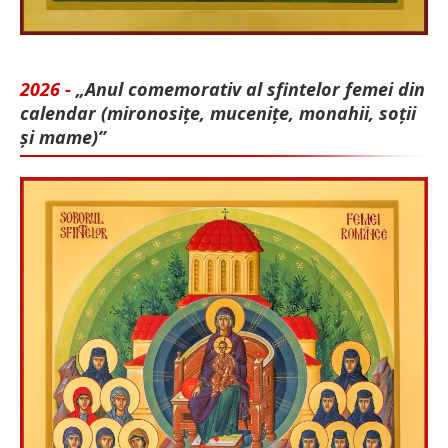
2026 -
„Anul comemorativ al sfintelor femei din
calendar (mironosițe, mu­cenițe, monahii, soții
și mame)”