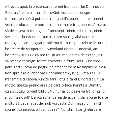
A trecut, apoi, la prezentarea temei frumuseții lui Dumnezeu!
Pentru că este ultimul său cuvânt, vorbirea lui despre
frumusețe capătă putere inimaginabilă, putere de testament.
Voi reproduce, spre pomenire, mai multe fragmente: „Am vrut
să deslușesc o teologie a frumuseții - nimic edulcorat, nimic
secund... - la Părintele Dumitru! Am spus și altă dată că
teologia a cam neglijat problema frumu­seții... Trebuie făcută o
încercare de recu­perare... Survolând opera lui imensă, am
încercat - și eu zic că am reușit (nu mai e timp de ezitări!, n.r.) -
să refac o teologie foarte coerentă a frumu­seții. Sunt vreo
patruzeci și ceva de pagini (ce presentiment l-a împins pe Cos­
tion spre așa o laborioasă comunicare?!, n.r.)... Vreau să vă
transmit aici câteva puncte tari! Totul e tare! E incredibil...” Ca
motto citează prelucrarea pe care o face Părintele Dumitru
cunoscutului cuvânt biblic: „Nu numai cu pâine va trăi omul, ci
și cu frumosul!” E mică schimbarea de accent, dar spune foarte
mult... Să vedem cât de mult vorbește Dumnezeu prin el! El
spune: „La început a fost iubirea”. Noi știm Evanghelia care