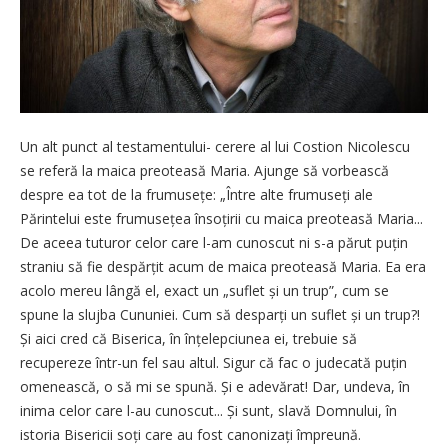
Un alt punct al testamentului- cerere al lui Costion Nicolescu
se referă la maica preoteasă Maria. Ajunge să vorbească
despre ea tot de la frumusețe: „Între alte frumu­seți ale
Părintelui este frumusețea însoțirii cu maica preoteasă Maria...
De aceea tuturor celor care l-am cunoscut ni s-a părut puțin
straniu să fie despărțit acum de maica preoteasă Maria. Ea era
acolo mereu lângă el, exact un „suflet și un trup”, cum se
spune la slujba Cununiei. Cum să desparți un suflet și un trup?!
Și aici cred că Biserica, în înțelepciunea ei, trebuie să
recupereze într-un fel sau altul. Sigur că fac o judecată puțin
omenească, o să mi se spună. Și e adevărat! Dar, undeva, în
inima celor care l-au cunoscut... Și sunt, slavă Domnului, în
istoria Bisericii soți care au fost cano­ni­zați împreună.