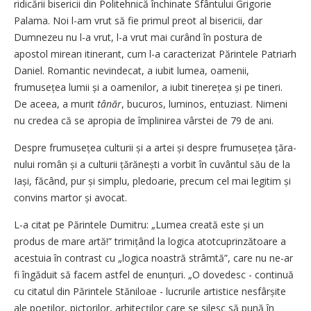
ridicării bisericii din Politehnică închinate Sfântului Grigorie
Palama. Noi l-am vrut să fie primul preot al bisericii, dar
Dumnezeu nu l-a vrut, l-a vrut mai curând în postura de
apostol mirean itinerant, cum l-a caracterizat Părintele Patriarh
Daniel. Romantic nevindecat, a iubit lumea, oamenii,
frumusețea lumii și a oamenilor, a iubit tinerețea și pe tineri.
De aceea, a murit
tânăr
, bucuros, luminos, entuziast. Nimeni
nu credea că se apropia de împlinirea vârstei de 79 de ani.
Despre frumusețea culturii și a artei și despre frumusețea țăra­
nului român și a culturii țărănești a vorbit în cuvântul său de la
Iași, făcând, pur și simplu, pledoarie, precum cel mai legitim și
convins martor și avocat.
L-a citat pe Părintele Dumitru: „Lumea creată este și un
produs de mare artă!” trimițând la logica atotcuprinzătoare a
acestuia în contrast cu „logica noastră strâmtă”, care nu ne-ar
fi îngăduit să facem astfel de enunțuri. „O dovedesc - continuă
cu citatul din Părintele Stăniloae - lucrurile artistice nesfârșite
ale poeților, pictorilor, arhitecților care se silesc să pună în