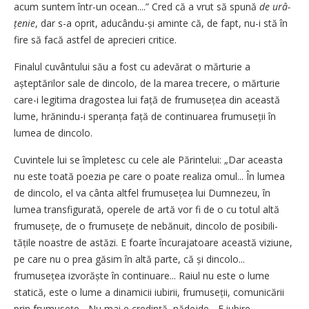
acum suntem într-un ocean....” Cred că a vrut să spună
de urâ­
țenie
, dar s-a oprit, aducându-și aminte că, de fapt, nu-i stă în
fire să facă astfel de aprecieri critice.
Finalul cuvântului său a fost cu adevărat o mărturie a
așteptărilor sale de dincolo, de la marea trecere, o mărturie
care-i legitima dragostea lui față de frumusețea din această
lume, hrănindu-i speranța față de continuarea frumuseții în
lumea de dincolo.
Cuvintele lui se împletesc cu cele ale Părintelui: „Dar aceasta
nu este toată poezia pe care o poate realiza omul... În lumea
de dincolo, el va cânta altfel frumusețea lui Dumnezeu, în
lumea transfigurată, operele de artă vor fi de o cu totul altă
frumusețe, de o frumu­sețe de nebănuit, dincolo de posibi­li­
tățile noastre de astăzi. E foarte încurajatoare această viziune,
pe care nu o prea găsim în altă parte, că și dincolo...
frumusețea izvorăș­te în continuare... Raiul nu este o lume
statică, este o lume a dinami­cii iubirii, frumuseții, comunicării
prin frumusețe... Nu mai e cre­din­ță, nădejde... E iubire,