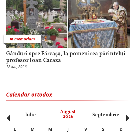
In memoriam
Gânduri spre Fărcașa, la pomenirea părintelui
profesor Ioan Caraza
12 Iun, 2026
Calendar ortodox
‹
›
August
Iulie
Septembrie
O
2026
L
M
M
J
V
S
D