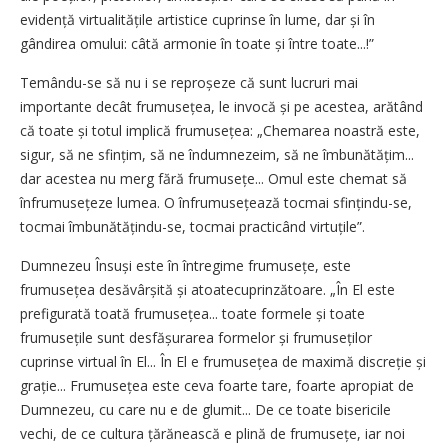
evidență virtualitățile artistice cuprinse în lume, dar și în
gândirea omului: câtă armonie în toate și între toate...!”
Temându-se să nu i se reproșeze că sunt lucruri mai
importante decât frumusețea, le invocă și pe acestea, arătând
că toate și totul implică frumusețea: „Chemarea noastră este,
sigur, să ne sfințim, să ne îndum­nezeim, să ne îmbunătățim...
dar acestea nu merg fără frumusețe... Omul este chemat să
înfrumusețeze lumea. O înfrumusețează tocmai sfin­țindu-se,
tocmai îmbunătățin­du-se, tocmai practicând virtuțile”.
Dumnezeu Însuși este în întregime frumusețe, este
frumusețea desăvârșită și atoatecuprinzătoare. „În El este
prefigurată toată fru­musețea... toate formele și toate
frumusețile sunt desfășurarea formelor și frumuseților
cuprinse virtual în El... În El e frumusețea de ma­ximă discreție și
grație... Fru­musețea este ceva foarte tare, foarte apropiat de
Dumnezeu, cu care nu e de glumit... De ce toate bisericile
vechi, de ce cultura țără­nească e plină de frumusețe, iar noi