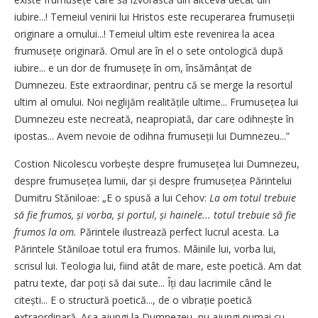
iubire...! Temeiul venirii lui Hristos este recuperarea fru­mu­seții
originare a omului...! Temeiul ultim este revenirea la acea
frumusețe originară. Omul are în el o sete ontologică după
iubire... e un dor de frumusețe în om, însămânțat de
Dumnezeu. Este extraordinar, pentru că se merge la resortul
ultim al omului. Noi neglijăm realitățile ultime... Frumusețea lui
Dumnezeu este necreată, neapropiată, dar care odihnește în
ipostas... Avem nevoie de odihna frumuseții lui Dumnezeu...”
Costion Nicolescu vorbește despre frumusețea lui Dumnezeu,
despre frumusețea lumii, dar și despre frumusețea Părintelui
Dumitru Stăniloae: „E o spusă a lui Cehov:
La om totul trebuie
să fie frumos, și vorba, și portul, și hainele... totul trebuie să fie
frumos la om.
Părintele ilustrează perfect lucrul acesta. La
Părintele Stăniloae totul era frumos. Mâinile lui, vorba lui,
scrisul lui. Teologia lui, fiind atât de mare, este poetică. Am dat
patru texte, dar poți să dai sute... Îți dau lacrimile când le
citești... E o structură poetică..., de o vibrație poetică
extraordinară. Așa ajungi la Dumnezeu, nu ajungi numai cu