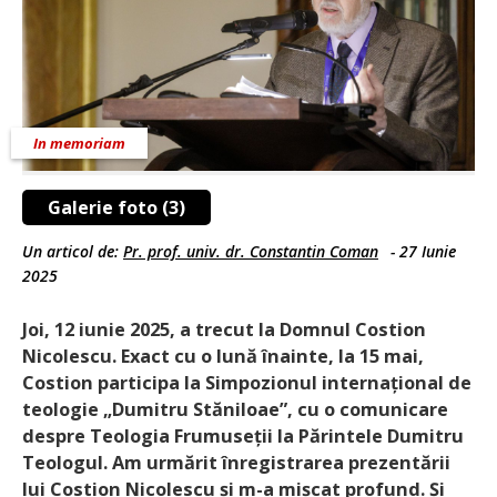
In memoriam
Galerie foto (3)
Un articol de:
Pr. prof. univ. dr. Constantin Coman
-
27 Iunie
2025
Joi, 12 iunie 2025, a trecut la Domnul Costion
Nicolescu. Exact cu o lună înainte, la 15 mai,
Costion par­ticipa la Simpozionul interna­țional de
teologie „Dumitru Stăniloae”, cu o comunicare
despre Teologia Frumuseții la Părintele Dumitru
Teologul. Am urmărit înregistrarea prezentării
lui Costion Nicolescu și m-a mișcat profund. Și