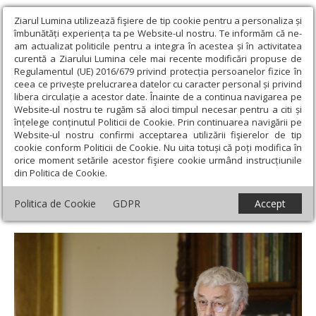
Ziarul Lumina utilizează fişiere de tip cookie pentru a personaliza și
îmbunătăți experiența ta pe Website-ul nostru. Te informăm că ne-
am actualizat politicile pentru a integra în acestea și în activitatea
curentă a Ziarului Lumina cele mai recente modificări propuse de
Regulamentul (UE) 2016/679 privind protecția persoanelor fizice în
ceea ce privește prelucrarea datelor cu caracter personal și privind
libera circulație a acestor date. Înainte de a continua navigarea pe
Website-ul nostru te rugăm să aloci timpul necesar pentru a citi și
Ziarul Lumina
›
Actualitate religioasă
›
In memoriam
›
Teologia
înțelege conținutul Politicii de Cookie. Prin continuarea navigării pe
frumuseții la Sfântul Dumitru Stăniloae sau testamentul lui Costion
Website-ul nostru confirmi acceptarea utilizării fişierelor de tip
Nicolescu
cookie conform Politicii de Cookie. Nu uita totuși că poți modifica în
orice moment setările acestor fişiere cookie urmând instrucțiunile
Teologia frumuseții la Sfântul Dumitru
din Politica de Cookie.
Stăniloae sau testamentul lui Costion
Politica de Cookie
GDPR
Accept
Nicolescu