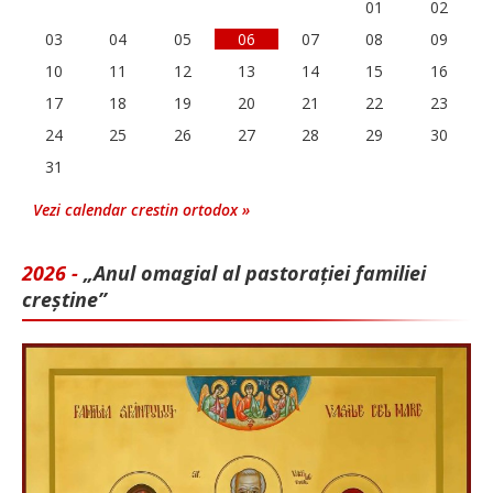
01
02
03
04
05
06
07
08
09
10
11
12
13
14
15
16
17
18
19
20
21
22
23
24
25
26
27
28
29
30
31
Vezi calendar crestin ortodox »
2026 -
„Anul omagial al pastorației familiei
creștine”