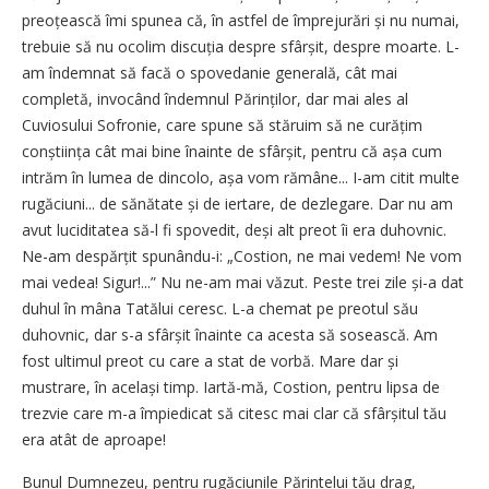
preo­țească îmi spunea că, în astfel de împrejurări și nu numai,
trebuie să nu ocolim discuția despre sfârșit, despre moarte. L-
am îndemnat să facă o spovedanie generală, cât mai
completă, invocând îndemnul Pă­rin­ților, dar mai ales al
Cuviosului Sofronie, care spune să stăruim să ne curățim
conștiința cât mai bine înainte de sfârșit, pentru că așa cum
intrăm în lumea de dincolo, așa vom rămâne... I-am citit multe
rugăciuni... de sănătate și de iertare, de dezlegare. Dar nu am
avut luciditatea să-l fi spovedit, deși alt preot îi era duhovnic.
Ne-am des­păr­țit spunându-i: „Costion, ne mai vedem! Ne vom
mai vedea! Sigur!...” Nu ne-am mai văzut. Peste trei zile și-a dat
duhul în mâna Tatălui ceresc. L-a chemat pe preotul său
duhovnic, dar s-a sfârșit înainte ca acesta să sosească. Am
fost ultimul preot cu care a stat de vorbă. Mare dar și
mustrare, în același timp. Iartă-mă, Costion, pentru lipsa de
trezvie care m-a împiedicat să citesc mai clar că sfârșitul tău
era atât de aproape!
Bunul Dumnezeu, pentru rugăciunile Părintelui tău drag,