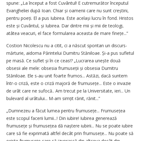
spune: „La început a fost Cuvântul! E cutremurător începutul
Evangheliei după Ioan. Chiar și oamenii care nu sunt creștini,
pentru poeți. El a pus Iubirea. Este același lucru în fond. Hristos
este și Cuvântul, și Iubirea. Dar dintre mii și mii de teologi,
atâtea veacuri, el face formularea aceasta de mare finețe...”
Costion Nicolescu nu a citit, ci a născut spontan un discurs-
mărturie, aidoma Părintelui Dumitru Stăniloae. Și-a pus sufletul
pe masă. Ce suflet și în ce ceas!? „Lucrarea unește două
obsesii ale mele: obsesia frumuseții și obsesia Dumitru
Stăniloae. Ele s-au unit foarte frumos... Astăzi, dacă suntem
într-o criză, este o criză majoră de frumusețe... Este o invazie
de urât care ne sufocă.. Am trecut pe la Universitate, ieri... Un
bulevard al urâtului... M-am simțit rănit, rănit...”
„Dumnezeu a făcut lumea pentru frumusețe... Frumusețea
este scopul facerii lumii...! Din iubire! Iubirea generează
frumusețe și frumusețea dă naștere iubirii... Nu se poate iubire
care să fie exprimată altfel decât prin frumu­sețe... Nu poate să
existe frumu­sețe care să izvorască din altceva decât din