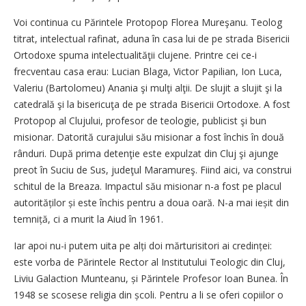
Voi continua cu Părintele Protopop Florea Mureşanu. Teolog
titrat, intelectual rafinat, aduna în casa lui de pe strada Bisericii
Ortodoxe spuma intelectualităţii clujene. Printre cei ce-i
frecventau casa erau: Lucian Blaga, Victor Papilian, Ion Luca,
Valeriu (Bartolomeu) Anania şi mulţi alţii. De slujit a slujit şi la
catedrală şi la bisericuţa de pe strada Bisericii Ortodoxe. A fost
Protopop al Clujului, profesor de teologie, publicist şi bun
misionar. Datorită curajului său misionar a fost închis în două
rânduri. După prima detenţie este expulzat din Cluj şi ajunge
preot în Suciu de Sus, judeţul Maramureş. Fiind aici, va construi
schitul de la Breaza. Impactul său misionar n-a fost pe placul
autorităților și este închis pentru a doua oară. N-a mai ieșit din
temniță, ci a murit la Aiud în 1961.
Iar apoi nu-i putem uita pe alți doi mărturisitori ai credinței:
este vorba de Părintele Rector al Institutului Teologic din Cluj,
Liviu Galaction Munteanu, și Părintele Profesor Ioan Bunea. În
1948 se scosese religia din școli. Pentru a li se oferi copiilor o