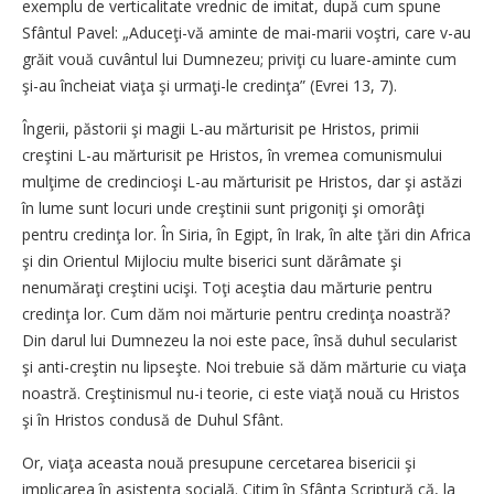
exemplu de verticalitate vrednic de imitat, după cum spune
Sfântul Pavel: „Aduceţi-vă aminte de mai-marii voştri, care v-au
grăit vouă cuvântul lui Dumnezeu; priviţi cu luare-aminte cum
şi-au încheiat viaţa şi urmaţi-le credinţa” (Evrei 13, 7).
Îngerii, păstorii şi magii L-au mărturisit pe Hristos, primii
creştini L-au mărturisit pe Hristos, în vremea comunismului
mulţime de credincioşi L-au mărturisit pe Hristos, dar şi astăzi
în lume sunt locuri unde creştinii sunt prigoniţi şi omorâţi
pentru credinţa lor. În Siria, în Egipt, în Irak, în alte ţări din Africa
şi din Orientul Mijlociu multe biserici sunt dărâmate şi
nenumăraţi creştini ucişi. Toţi aceştia dau mărturie pentru
credinţa lor. Cum dăm noi mărturie pentru credinţa noastră?
Din darul lui Dumnezeu la noi este pace, însă duhul secularist
şi anti-creştin nu lipseşte. Noi trebuie să dăm mărturie cu viaţa
noastră. Creştinismul nu-i teorie, ci este viaţă nouă cu Hristos
şi în Hristos condusă de Duhul Sfânt.
Or, viaţa aceasta nouă presupune cercetarea bisericii şi
implicarea în asistenţa socială. Citim în Sfânta Scriptură că, la