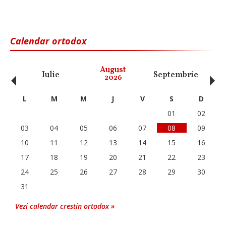
Calendar ortodox
‹
›
August
Iulie
Septembrie
O
2026
L
M
M
J
V
S
D
01
02
03
04
05
06
07
08
09
10
11
12
13
14
15
16
17
18
19
20
21
22
23
24
25
26
27
28
29
30
31
Vezi calendar crestin ortodox »