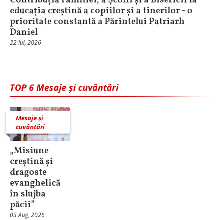
Contribuția Familiei, a Școlii și a Bisericii la
educația creștină a copiilor și a tinerilor - o
prioritate constantă a Părintelui Patriarh
Daniel
22 Iul, 2026
TOP 6 Mesaje și cuvântări
Mesaje și
cuvântări
„Misiune
creștină și
dragoste
evanghelică
în slujba
păcii”
03 Aug, 2026