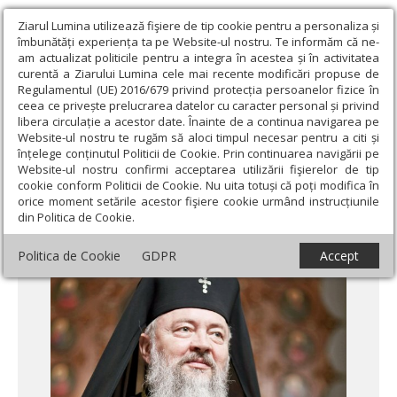
Ziarul Lumina utilizează fişiere de tip cookie pentru a personaliza și
îmbunătăți experiența ta pe Website-ul nostru. Te informăm că ne-
am actualizat politicile pentru a integra în acestea și în activitatea
curentă a Ziarului Lumina cele mai recente modificări propuse de
Regulamentul (UE) 2016/679 privind protecția persoanelor fizice în
ceea ce privește prelucrarea datelor cu caracter personal și privind
libera circulație a acestor date. Înainte de a continua navigarea pe
Website-ul nostru te rugăm să aloci timpul necesar pentru a citi și
Ziarul Lumina
›
Actualitate religioasă
›
Mesaje și cuvântări
›
înțelege conținutul Politicii de Cookie. Prin continuarea navigării pe
Mărturie şi contramărturie
Website-ul nostru confirmi acceptarea utilizării fişierelor de tip
cookie conform Politicii de Cookie. Nu uita totuși că poți modifica în
Mărturie şi contramărturie
orice moment setările acestor fişiere cookie urmând instrucțiunile
din Politica de Cookie.
Politica de Cookie
GDPR
Accept