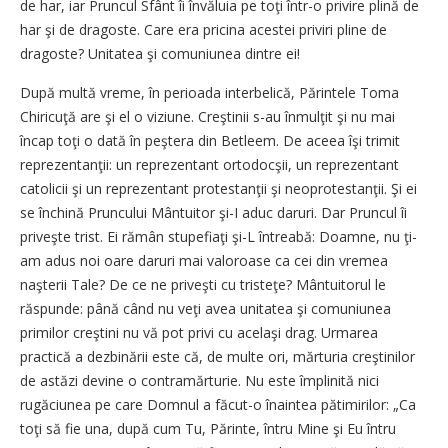
de har, iar Pruncul Sfânt îi învăluia pe toţi într-o privire plină de
har şi de dragoste. Care era pricina acestei priviri pline de
dragoste? Unitatea şi comuniunea dintre ei!
După multă vreme, în perioada interbelică, Părintele Toma
Chiricuţă are şi el o viziune. Creştinii s-au înmulţit şi nu mai
încap toţi o dată în peştera din Betleem. De aceea îşi trimit
reprezentanţii: un reprezentant ortodocşii, un reprezentant
catolicii şi un reprezentant protestanţii şi neoprotestanţii. Şi ei
se închină Pruncului Mântuitor şi-I aduc daruri. Dar Pruncul îi
priveşte trist. Ei rămân stupefiaţi şi-L întreabă: Doamne, nu ţi-
am adus noi oare daruri mai valoroase ca cei din vremea
naşterii Tale? De ce ne priveşti cu tristeţe? Mântuitorul le
răspunde: până când nu veţi avea unitatea şi comuniunea
primilor creştini nu vă pot privi cu acelaşi drag. Urmarea
practică a dezbinării este că, de multe ori, mărturia creştinilor
de astăzi devine o contramărturie. Nu este împlinită nici
rugăciunea pe care Domnul a făcut-o înaintea pătimirilor: „Ca
toţi să fie una, după cum Tu, Părinte, întru Mine şi Eu întru