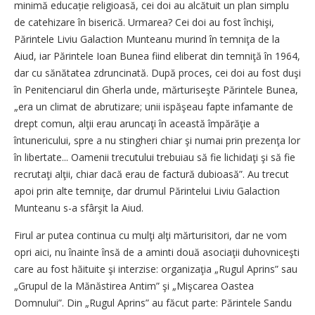
minimă educație religioasă, cei doi au alcătuit un plan simplu
de catehizare în biserică. Urmarea? Cei doi au fost închişi,
Părintele Liviu Galaction Munteanu murind în temniţa de la
Aiud, iar Părintele Ioan Bunea fiind eliberat din temniţă în 1964,
dar cu sănătatea zdruncinată. După proces, cei doi au fost duşi
în Penitenciarul din Gherla unde, mărturiseşte Părintele Bunea,
„era un climat de abrutizare; unii ispăşeau fapte infamante de
drept comun, alţii erau aruncaţi în această împărăţie a
întunericului, spre a nu stingheri chiar şi numai prin prezenţa lor
în libertate... Oamenii trecutului trebuiau să fie lichidaţi şi să fie
recrutaţi alţii, chiar dacă erau de factură dubioasă”. Au trecut
apoi prin alte temniţe, dar drumul Părintelui Liviu Galaction
Munteanu s-a sfârşit la Aiud.
Firul ar putea continua cu mulţi alţi mărturisitori, dar ne vom
opri aici, nu înainte însă de a aminti două asociaţii duhovniceşti
care au fost hăituite şi interzise: organizaţia „Rugul Aprins” sau
„Grupul de la Mănăstirea Antim” şi „Mişcarea Oastea
Domnului”. Din „Rugul Aprins” au făcut parte: Părintele Sandu