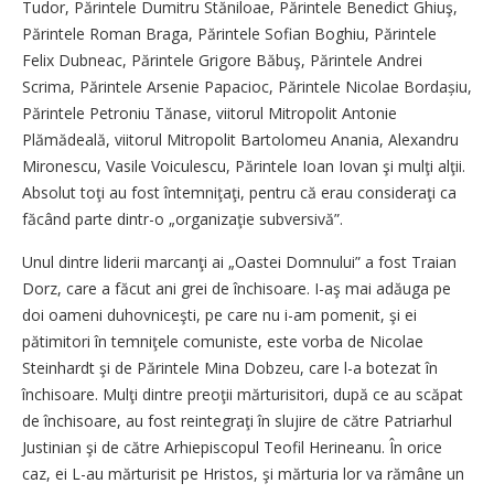
Tudor, Părintele Dumitru Stăniloae, Părintele Benedict Ghiuş,
Părintele Roman Braga, Părintele Sofian Boghiu, Părintele
Felix Dubneac, Părintele Grigore Băbuş, Părintele Andrei
Scrima, Părintele Arsenie Papacioc, Părintele Nicolae Bordașiu,
Părintele Petroniu Tănase, viitorul Mitropolit Antonie
Plămădeală, viitorul Mitropolit Bartolomeu Anania, Alexandru
Mironescu, Vasile Voiculescu, Părintele Ioan Iovan şi mulţi alţii.
Absolut toţi au fost întemniţaţi, pentru că erau consideraţi ca
făcând parte dintr-o „organizaţie subversivă”.
Unul dintre liderii marcanţi ai „Oastei Domnului” a fost Traian
Dorz, care a făcut ani grei de închisoare. I-aş mai adăuga pe
doi oameni duhovniceşti, pe care nu i-am pomenit, şi ei
pătimitori în temniţele comuniste, este vorba de Nicolae
Steinhardt şi de Părintele Mina Dobzeu, care l-a botezat în
închisoare. Mulţi dintre preoţii mărturisitori, după ce au scăpat
de închisoare, au fost reintegraţi în slujire de către Patriarhul
Justinian şi de către Arhiepiscopul Teofil Herineanu. În orice
caz, ei L-au mărturisit pe Hristos, şi mărturia lor va rămâne un