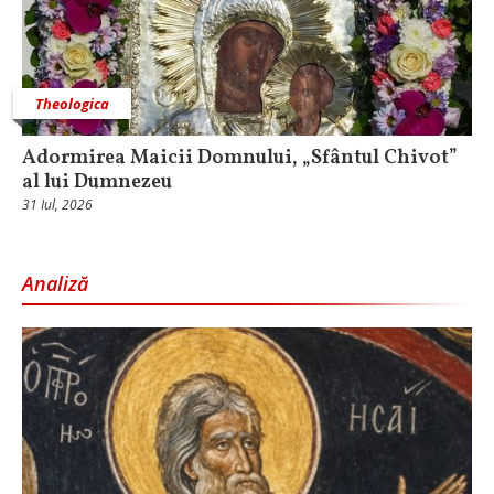
Theologica
Adormirea Maicii Domnului, „Sfântul Chivot”
al lui Dumnezeu
31 Iul, 2026
Analiză