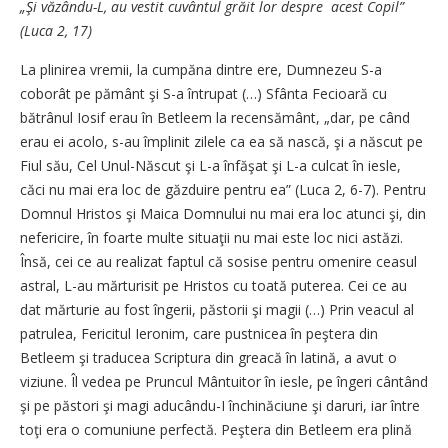
„Şi văzându-L, au vestit cuvântul grăit lor despre acest Copil”
(Luca 2, 17)
La plinirea vremii, la cumpăna dintre ere, Dumnezeu S-a
coborât pe pământ şi S-a întrupat (…) Sfânta Fecioară cu
bătrânul Iosif erau în Betleem la recensământ, „dar, pe când
erau ei acolo, s-au împlinit zilele ca ea să nască, şi a născut pe
Fiul său, Cel Unul-Născut şi L-a înfăşat şi L-a culcat în iesle,
căci nu mai era loc de găzduire pentru ea” (Luca 2, 6-7). Pentru
Domnul Hristos şi Maica Domnului nu mai era loc atunci şi, din
nefericire, în foarte multe situaţii nu mai este loc nici astăzi.
Însă, cei ce au realizat faptul că sosise pentru omenire ceasul
astral, L-au mărturisit pe Hristos cu toată puterea. Cei ce au
dat mărturie au fost îngerii, păstorii şi magii (…) Prin veacul al
patrulea, Fericitul Ieronim, care pustnicea în peştera din
Betleem şi traducea Scriptura din greacă în latină, a avut o
viziune. Îl vedea pe Pruncul Mântuitor în iesle, pe îngeri cântând
şi pe păstori şi magi aducându-I închinăciune şi daruri, iar între
toţi era o comuniune perfectă. Peştera din Betleem era plină