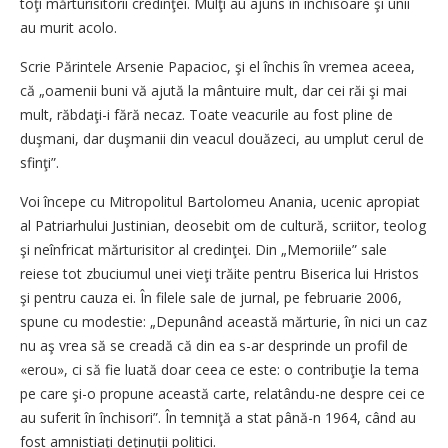
toţi mărturisitorii credinţei. Mulţi au ajuns în închisoare şi unii
au murit acolo.
Scrie Părintele Arsenie Papacioc, şi el închis în vremea aceea,
că „oamenii buni vă ajută la mântuire mult, dar cei răi şi mai
mult, răbdaţi-i fără necaz. Toate veacurile au fost pline de
duşmani, dar duşmanii din veacul douăzeci, au umplut cerul de
sfinţi”.
Voi începe cu Mitropolitul Bartolomeu Anania, ucenic apropiat
al Patriarhului Justinian, deosebit om de cultură, scriitor, teolog
şi neînfricat mărturisitor al credinţei. Din „Memoriile” sale
reiese tot zbuciumul unei vieţi trăite pentru Biserica lui Hristos
şi pentru cauza ei. În filele sale de jurnal, pe februarie 2006,
spune cu modestie: „Depunând această mărturie, în nici un caz
nu aş vrea să se creadă că din ea s-ar desprinde un profil de
«erou», ci să fie luată doar ceea ce este: o contribuţie la tema
pe care şi-o propune această carte, relatându-ne despre cei ce
au suferit în închisori”. În temniţă a stat până-n 1964, când au
fost amnistiaţi deţinuţii politici.