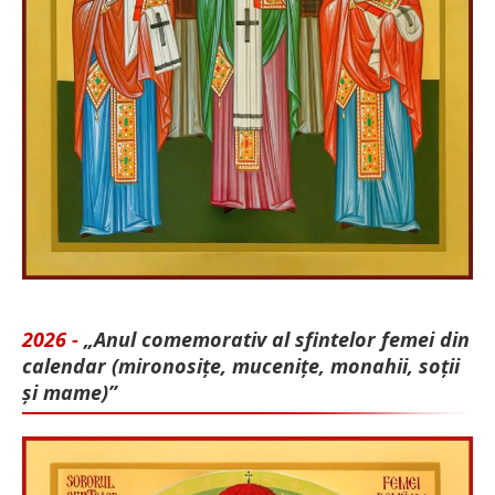
2026 -
„Anul comemorativ al sfintelor femei din
calendar (mironosițe, mu­cenițe, monahii, soții
și mame)”