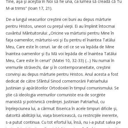
Tine, aşa şi aceştia în Noi să fie una, ca lumea să creadă că Tu
M-ai trimis” (Ioan 17, 21).
De-a lungul veacurilor creştinii cei buni au depus mărturie
pentru Hristos, uneori cu preţul vieţii. Ei au împlinit întocmai
cuvântul Mântuitorului: „Oricine va mărturisi pentru Mine în
faţa oamenilor, mărturisi-voi şi Eu pentru el înaintea Tatălui
Meu, Care este în ceruri. Iar de cel ce se va lepăda de Mine
înaintea oamenilor şi Eu Mă voi lepăda de el înaintea Tatălui
Meu, Care este în ceruri” (Matei 10, 32-33) (…) Nu numai în
vremurile străvechi, dar şi în contemporaneitate, creştinii
convinşi au depus mărturie pentru Hristos. Anul acesta a fost
dedicat de către Sfântul Sinod comemorării Patriarhului
Justinian şi apărătorilor Ortodoxiei în timpul comunismului. Se
ştie că ideologia vremurilor comuniste era de sorginte
marxistă şi potrivnică credinţei. Justinian Patriarhul, cu
înţelepciunea lui, a cârmuit Biserica în acele timpuri dificile şi,
datorită abilităţii lui, viaţa bisericească, cu restricţiile inerente,
s-a putut continua. Cu tot efortul lui, însă, nu i-a putut salva pe