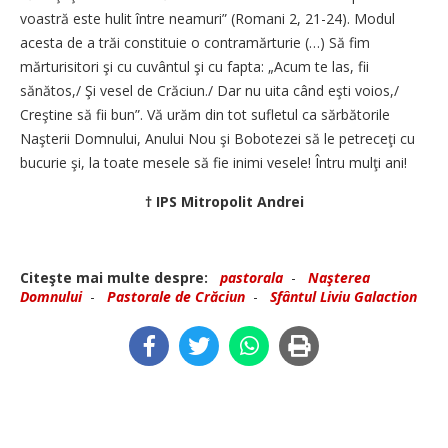
voastră este hulit între neamuri” (Romani 2, 21-24). Modul
acesta de a trăi constituie o contramărturie (…) Să fim
mărturisitori şi cu cuvântul şi cu fapta: „Acum te las, fii
sănătos,/ Şi vesel de Crăciun./ Dar nu uita când eşti voios,/
Creştine să fii bun”. Vă urăm din tot sufletul ca sărbătorile
Naşterii Domnului, Anului Nou şi Bobotezei să le petreceţi cu
bucurie şi, la toate mesele să fie inimi vesele! Întru mulţi ani!
† IPS Mitropolit Andrei
Citeşte mai multe despre:
pastorala
-
Naşterea
Domnului
-
Pastorale de Crăciun
-
Sfântul Liviu Galaction