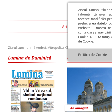
Ziarul Lumina utilizea
informăm că ne-am actu
recente modificări pr
prelucrarea datelor cu
Actualitate religioasă
T
Website-ul nostru te 
continuarea navigării 
Cookie. Nu uita totuși 
de Cookie.
Ziarul Lumina
›
† Andrei, Mitropolitul Clujului, Maramureșului și Sălaj
IPS Andrei, Mitr
Politica de Cookie
Lumina de Duminică
Iulie
August
Septembrie
Octombrie
Noiembrie
Dec
An omagial