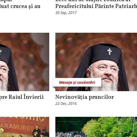
uat crucea şi au
Preafericitului Părinte Patriar
30 Sep, 2017
Mesaje și cuvântări
pre Raiul Învierii
Nevinovăţia pruncilor
22 Dec, 2016