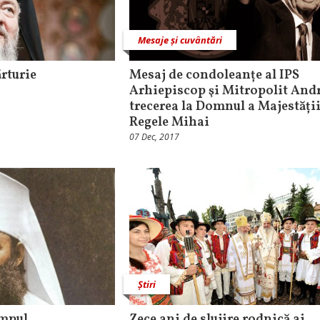
Mesaje și cuvântări
rturie
Mesaj de condoleanțe al IPS
Arhiepiscop şi Mitropolit Andr
trecerea la Domnul a Majestății
Regele Mihai
07 Dec, 2017
Știri
impul
Zece ani de slujire rodnică ai