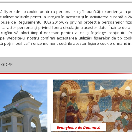
ză fişiere de tip cookie pentru a personaliza și îmbunătăți experiența ta p
alizat politicile pentru a integra în acestea și în activitatea curentă a Z
opuse de Regulamentul (UE) 2016/679 privind protecția persoanelor fizi
 caracter personal și privind libera circulație a acestor date. Înainte de 
eologie și spiritualitate
Educaţie și Cultură
Societate
rugăm să aloci timpul necesar pentru a citi și înțelege conținutul Pol
pe Website-ul nostru confirmi acceptarea utilizării fişierelor de tip cook
că poți modifica în orice moment setările acestor fişiere cookie urmând ins
ului
opolitul Clujului, Maramureșului și Sălaju
GDPR
embrie
Ianuarie
Februarie
Martie
Aprilie
M
Evanghelia de Duminică