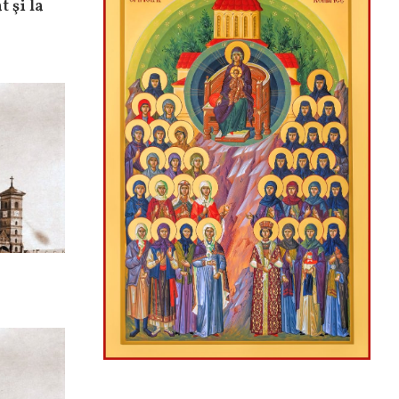
t şi la