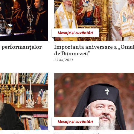
Mesaje și cuvântări
a performanțelor
Importanta aniversare a „Omul
de Dumnezeu”
23 Iul, 2021
Mesaje și cuvântări