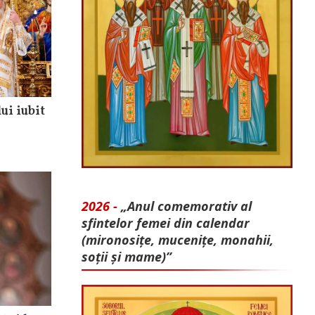
ui iubit
2026 -
„Anul comemorativ al
sfintelor femei din calendar
(mironosițe, mu­cenițe, monahii,
soții și mame)”