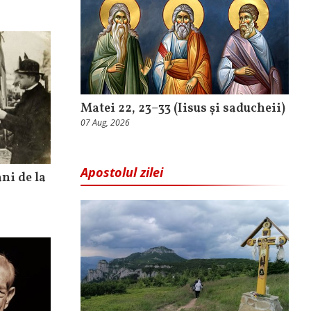
Matei 22, 23–33 (Iisus și saducheii)
07 Aug, 2026
Apostolul zilei
ani de la