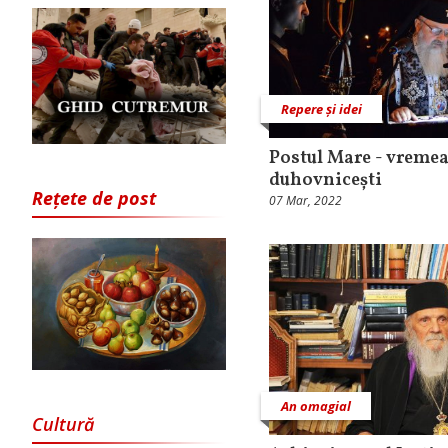
Repere și idei
Postul Mare - vreme
duhovnicești
Rețete de post
07 Mar, 2022
An omagial
Cultură