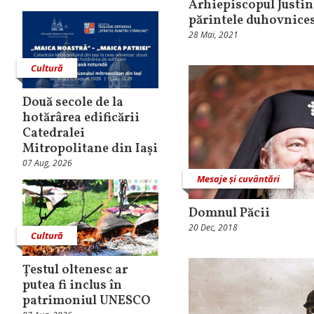
Arhiepiscopul Justin
părintele duhovnices
28 Mai, 2021
Cultură
Două secole de la
hotărârea edificării
Catedralei
Mitropolitane din Iași
07 Aug, 2026
Mesaje și cuvântări
Domnul Păcii
20 Dec, 2018
Cultură
Țestul oltenesc ar
putea fi inclus în
patrimoniul UNESCO