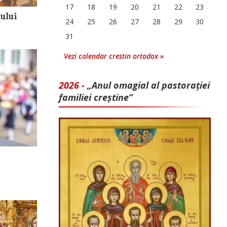
17
18
19
20
21
22
23
ului
24
25
26
27
28
29
30
31
Vezi calendar crestin ortodox »
2026 -
„Anul omagial al pastorației
familiei creștine”