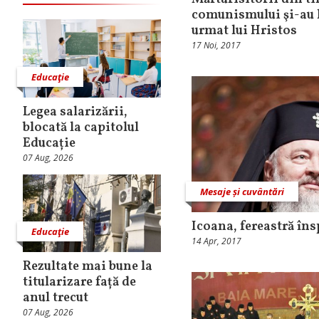
comunismului şi-au l
urmat lui Hristos
17 Noi, 2017
Educaţie
Legea salarizării,
blocată la capitolul
Educație
07 Aug, 2026
Mesaje și cuvântări
Icoana, fereastră îns
Educaţie
14 Apr, 2017
Rezultate mai bune la
titularizare față de
anul trecut
07 Aug, 2026