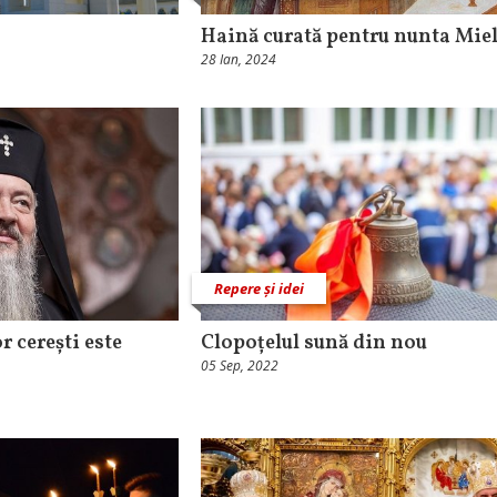
Haină curată pentru nunta Miel
28 Ian, 2024
Repere și idei
 cerești este
Clopoțelul sună din nou
05 Sep, 2022