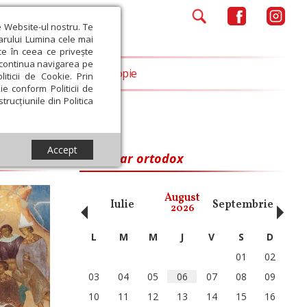
e Website-ul nostru. Te
iarului Lumina cele mai
ce în ceea ce privește
a continua navigarea pe
Opinii
Filantropie
iticii de Cookie. Prin
ie conform Politicii de
trucțiunile din Politica
lui
Accept
Calendar ortodox
‹
›
August
ai
Iunie
Iulie
Septembrie
Octom
2026
L
M
M
J
V
S
D
01
02
03
04
05
06
07
08
09
10
11
12
13
14
15
16