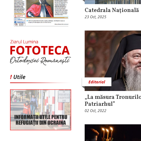
Catedrala Naţională
23 Oct, 2025
!
Utile
Editorial
„La măsura Tronurilor
Patriarhul”
02 Oct, 2022