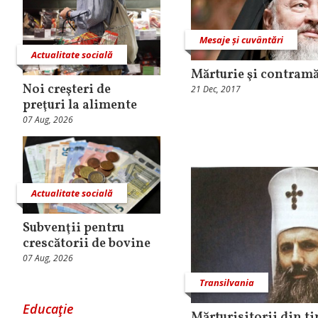
Mesaje și cuvântări
Actualitate socială
Mărturie şi contramă
Noi creşteri de
21 Dec, 2017
preţuri la alimente
07 Aug, 2026
Actualitate socială
Subvenţii pentru
crescătorii de bovine
07 Aug, 2026
Transilvania
Educaţie
Mărturisitorii din t