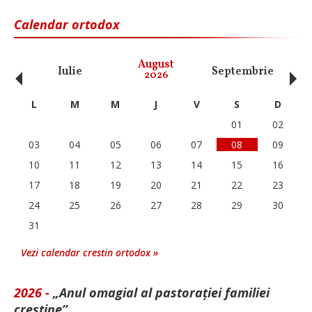
Calendar ortodox
‹
›
August
Iulie
Septembrie
O
2026
L
M
M
J
V
S
D
01
02
03
04
05
06
07
08
09
10
11
12
13
14
15
16
17
18
19
20
21
22
23
24
25
26
27
28
29
30
31
Vezi calendar crestin ortodox »
2026 -
„Anul omagial al pastorației familiei
creștine”