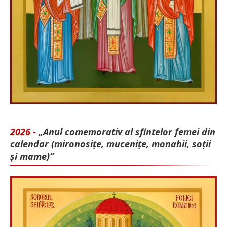
2026 -
„Anul comemorativ al sfintelor femei din
calendar (mironosițe, mu­cenițe, monahii, soții
și mame)”