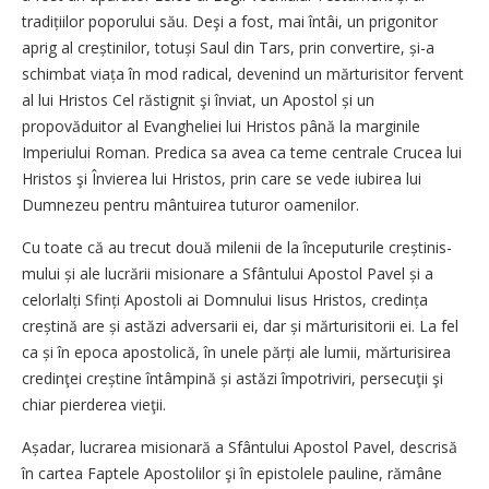
tradițiilor poporului său. Deşi a fost, mai întâi, un prigonitor
aprig al creș­ti­ni­lor, totuși Saul din Tars, prin convertire, și-a
schimbat viața în mod radical, devenind un mărturisitor fervent
al lui Hristos Cel răstignit şi înviat, un Apostol și un
propovăduitor al Evangheliei lui Hristos până la marginile
Imperiului Roman. Predica sa avea ca teme centrale Crucea lui
Hristos şi Învierea lui Hristos, prin care se vede iubirea lui
Dumnezeu pentru mântuirea tuturor oamenilor.
Cu toate că au trecut două milenii de la începuturile creștinis­
mului și ale lucrării misionare a Sfântului Apostol Pavel și a
celorlalți Sfinți Apostoli ai Domnului Iisus Hristos, credința
creștină are și astăzi adversarii ei, dar și mărturisitorii ei. La fel
ca și în epoca apostolică, în unele părți ale lumii, mărturisirea
credinţei creștine întâmpină și astăzi împotriviri, persecuţii şi
chiar pierderea vieţii.
Așadar, lucrarea misionară a Sfântului Apostol Pavel, descrisă
în cartea Faptele Apostolilor şi în epistolele pauline, rămâne