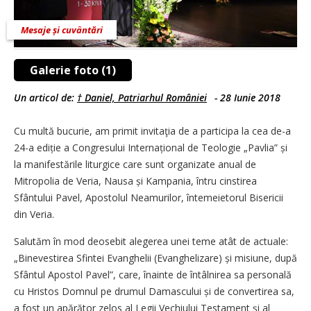
Mesaje și cuvântări
Galerie foto (1)
Un articol de:
† Daniel, Patriarhul României
-
28 Iunie 2018
Cu multă bucurie, am primit invitaţia de a participa la cea de-a
24-a ediție a Congresului Internațional de Teologie „Pavlia” și
la manifestările liturgice care sunt organizate anual de
Mitropolia de Veria, Nausa și Kampania, întru cinstirea
Sfântului Pavel, Apostolul Neamurilor, întemeietorul Bisericii
din Veria.
Salutăm în mod deosebit alegerea unei teme atât de actuale:
„Binevestirea Sfintei Evanghelii (Evanghelizare) și misiune, după
Sfântul Apostol Pavel”, care, înainte de întâlnirea sa personală
cu Hristos Domnul pe drumul Damascului și de convertirea sa,
a fost un apărător zelos al Legii Vechiului Testament și al