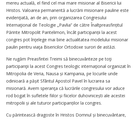
mereu actuală, el fiind cel mai mare misionar al Bisericii lui
Hristos. Valoarea permanentă a lucrării misionare pauline este
evidenţiată, an de an, prin organizarea Congresului
Internaţional de Teologie „Pavlia” de către Înaltpreasfințitul
Părinte Mitropolit Pantelimon, încât participanții la acest
congres pot înţelege mai bine actualitatea modelului misionar
paulin pentru viaţa Bisericilor Ortodoxe surori de astăzi.
Ne rugăm Preasfintei Treimi să binecuvânteze pe toţi
participanţii la acest Congres teologic internaţional organizat în
Mitropolia de Veria, Nausa și Kampania, pe locurile unde
odinioară a pășit Sfântul Apostol Pavel în lucrarea sa
misionară. Avem speranţa că lucrările congresului vor aduce
rod bogat în sufletele fiilor și fiicelor duhovnicești ale acestei
mitropolii și ale tuturor partici­pan­ților la congres.
Cu părintească dragoste în Hristos Domnul și binecuvântare,