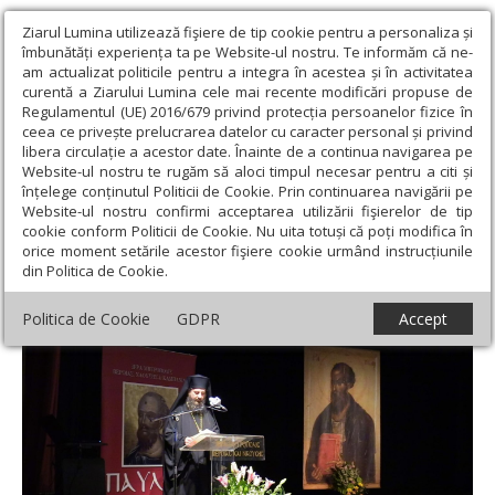
Ziarul Lumina utilizează fişiere de tip cookie pentru a personaliza și
îmbunătăți experiența ta pe Website-ul nostru. Te informăm că ne-
am actualizat politicile pentru a integra în acestea și în activitatea
curentă a Ziarului Lumina cele mai recente modificări propuse de
Regulamentul (UE) 2016/679 privind protecția persoanelor fizice în
ceea ce privește prelucrarea datelor cu caracter personal și privind
libera circulație a acestor date. Înainte de a continua navigarea pe
Website-ul nostru te rugăm să aloci timpul necesar pentru a citi și
Ziarul Lumina
›
Actualitate religioasă
›
Mesaje și cuvântări
›
înțelege conținutul Politicii de Cookie. Prin continuarea navigării pe
Sfântul Apostol Pavel - model actual de misiune creștină
Website-ul nostru confirmi acceptarea utilizării fişierelor de tip
cookie conform Politicii de Cookie. Nu uita totuși că poți modifica în
Sfântul Apostol Pavel - model actual de
orice moment setările acestor fişiere cookie urmând instrucțiunile
din Politica de Cookie.
misiune creștină
Politica de Cookie
GDPR
Accept