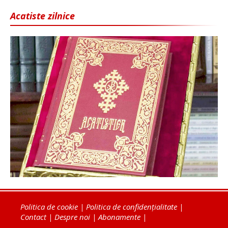
Acatiste zilnice
Politica de cookie
|
Politica de confidențialitate
|
Contact
|
Despre noi
|
Abonamente
|