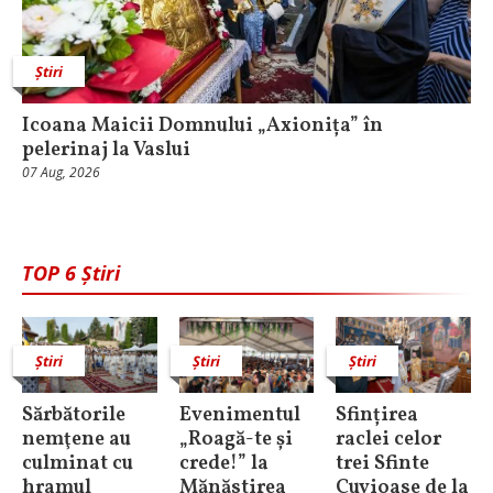
Știri
Icoana Maicii Domnului „Axionița” în
pelerinaj la Vaslui
07 Aug, 2026
TOP 6 Știri
Știri
Știri
Știri
Sărbătorile
Evenimentul
Sfințirea
nemţene au
„Roagă-te și
raclei celor
culminat cu
crede!” la
trei Sfinte
hramul
Mănăstirea
Cuvioase de la