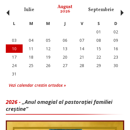
‹
›
August
Iulie
Septembrie
O
2026
L
M
M
J
V
S
D
01
02
03
04
05
06
07
08
09
10
11
12
13
14
15
16
17
18
19
20
21
22
23
24
25
26
27
28
29
30
31
Vezi calendar crestin ortodox »
2026 -
„Anul omagial al pastorației familiei
creștine”