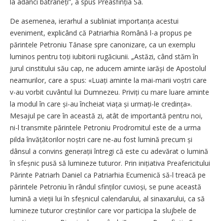
la adânci bătrâneți”, a spus Prea­sfinția Sa.
De asemenea, ierarhul a subliniat importanța acestui
eveniment, explicând că Patriarhia Română l-a propus pe
părintele Petroniu Tănase spre canonizare, ca un exemplu
luminos pentru toți iubitorii rugăciunii. „Astăzi, când stăm în
jurul cinstitului său cap, ne aducem aminte iarăși de Apostolul
neamurilor, care a spus: «Luați aminte la mai-marii voștri care
v-au vorbit cuvântul lui Dumnezeu. Priviți cu mare luare aminte
la modul în care și-au încheiat viața și urmați-le credința».
Mesajul pe care în această zi, atât de importantă pentru noi,
ni-l transmite părintele Petroniu Prodromitul este de a urma
pilda învă­țătorilor noștri care ne-au fost lumină precum și
dânsul a convins generații întregi că este cu adevărat o lumină
în sfeș­nic pusă să lumineze tuturor. Prin inițiativa Preafericitului
Părinte Patriarh Daniel ca Patriarhia Ecumenică să-l treacă pe
părintele Petroniu în rândul sfinților cuvioși, se pune această
lumină a vieții lui în sfeș­nicul calendarului, al sinaxarului, ca să
lumineze tuturor creș­ti­nilor care vor participa la slujbele de