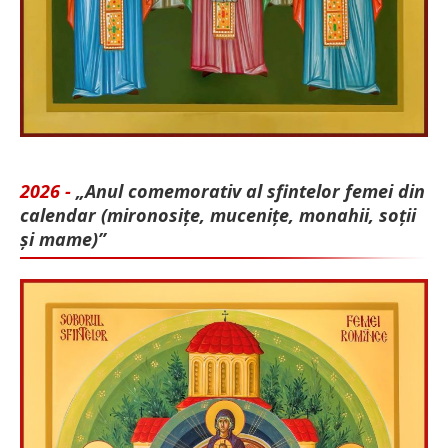
2026 -
„Anul comemorativ al sfintelor femei din
calendar (mironosițe, mu­cenițe, monahii, soții
și mame)”