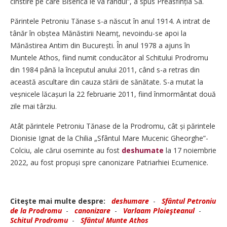
cinstire pe care Biserica le va rândui”, a spus Preasfinția Sa.
Părintele Petroniu Tănase s-a născut în anul 1914. A intrat de
tânăr în obștea Mănăstirii Neamț, nevoindu-se apoi la
Mănăstirea Antim din București. În anul 1978 a ajuns în
Muntele Athos, fiind numit conducător al Schitului Prodromu
din 1984 până la începutul anului 2011, când s-a retras din
această ascultare din cauza stării de sănătate. S-a mutat la
veșnicele lăcașuri la 22 februarie 2011, fiind înmormântat două
zile mai târziu.
Atât părintele Petroniu Tănase de la Prodromu, cât și părintele
Dionisie Ignat de la Chilia „Sfântul Mare Mucenic Gheorghe”-
Colciu, ale cărui oseminte au fost
deshumate
la 17 noiembrie
2022, au fost propuși spre canonizare Patriarhiei Ecumenice.
Citeşte mai multe despre:
deshumare
-
Sfântul Petroniu
de la Prodromu
-
canonizare
-
Varlaam Ploieşteanul
-
Schitul Prodromu
-
Sfântul Munte Athos