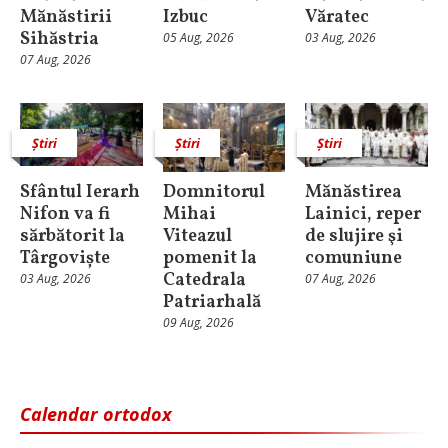
Mănăstirii
Izbuc
Văratec
Sihăstria
05 Aug, 2026
03 Aug, 2026
07 Aug, 2026
Știri
Știri
Știri
Sfântul Ierarh
Domnitorul
Mănăstirea
Nifon va fi
Mihai
Lainici, reper
sărbătorit la
Viteazul
de slujire şi
Târgoviște
pomenit la
comuniune
Catedrala
03 Aug, 2026
07 Aug, 2026
Patriarhală
09 Aug, 2026
Calendar ortodox