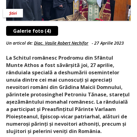
Știri
Galerie foto (4)
Un articol de:
Diac. Vasile Robert Nechifor
-
27 Aprilie 2023
La Schitul românesc Prodromu din Sfântul
Munte Athos a fost săvârșită joi, 27 aprilie,
rânduiala specială a deshumării osemintelor
unuia dintre cei mai cunoscuți și apreciați
nevoitori români din Grădina Maicii Domnului,
părintele protosinghel Petroniu Tănase, starețul
așezământului monahal românesc. La rânduială
a participat și Preasfințitul Părinte Varlaam
Ploieșteanul, Episcop-vicar patriarhal, alături de
numeroși părinți și nevoitori athoniți, precum și
slujitori și pelerini veniți din România.