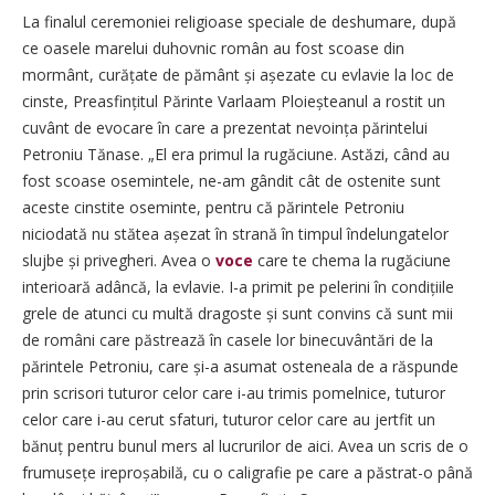
La finalul ceremoniei religioase speciale de deshumare, după
ce oasele marelui duhovnic român au fost scoase din
mormânt, curățate de pământ și așezate cu evlavie la loc de
cinste, Preasfințitul Părinte Varlaam Plo­ieș­teanul a rostit un
cuvânt de evocare în care a prezentat nevoința părintelui
Petroniu Tănase. „El era primul la rugăciune. Astăzi, când au
fost scoase osemintele, ne-am gândit cât de ostenite sunt
aceste cinstite oseminte, pentru că părintele Petroniu
niciodată nu stătea așezat în strană în timpul îndelungatelor
slujbe și privegheri. Avea o
voce
care te chema la rugăciune
interioară adâncă, la evlavie. I-a primit pe pelerini în condițiile
grele de atunci cu multă dragoste și sunt convins că sunt mii
de români care păstrează în casele lor binecuvântări de la
părintele Petroniu, care și-a asumat osteneala de a răspunde
prin scrisori tuturor celor care i-au trimis pomelnice, tuturor
celor care i-au cerut sfaturi, tuturor celor care au jertfit un
bănuț pentru bunul mers al lucrurilor de aici. Avea un scris de o
frumusețe ireproșabilă, cu o caligrafie pe care a păstrat-o până