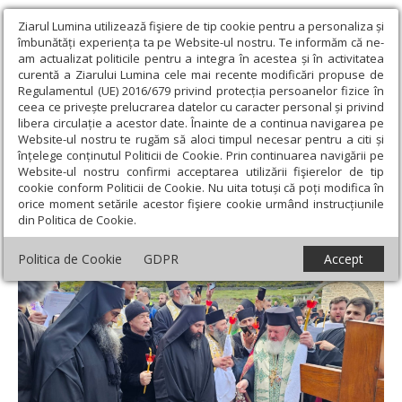
Ziarul Lumina utilizează fişiere de tip cookie pentru a personaliza și
îmbunătăți experiența ta pe Website-ul nostru. Te informăm că ne-
am actualizat politicile pentru a integra în acestea și în activitatea
curentă a Ziarului Lumina cele mai recente modificări propuse de
Regulamentul (UE) 2016/679 privind protecția persoanelor fizice în
ceea ce privește prelucrarea datelor cu caracter personal și privind
libera circulație a acestor date. Înainte de a continua navigarea pe
Website-ul nostru te rugăm să aloci timpul necesar pentru a citi și
Ziarul Lumina
›
Actualitate religioasă
›
Știri
›
Deshumarea
înțelege conținutul Politicii de Cookie. Prin continuarea navigării pe
osemintelor părintelui Petroniu Tănase de la Schitul Prodromu
Website-ul nostru confirmi acceptarea utilizării fişierelor de tip
cookie conform Politicii de Cookie. Nu uita totuși că poți modifica în
Deshumarea osemintelor părintelui
orice moment setările acestor fişiere cookie urmând instrucțiunile
din Politica de Cookie.
Petroniu Tănase de la Schitul Prodromu
Politica de Cookie
GDPR
Accept