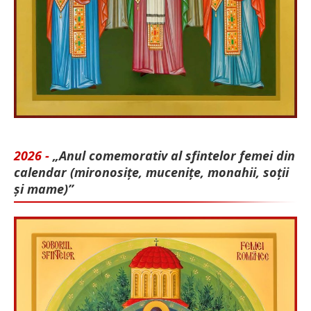
2026 -
„Anul comemorativ al sfintelor femei din
calendar (mironosițe, mu­cenițe, monahii, soții
și mame)”