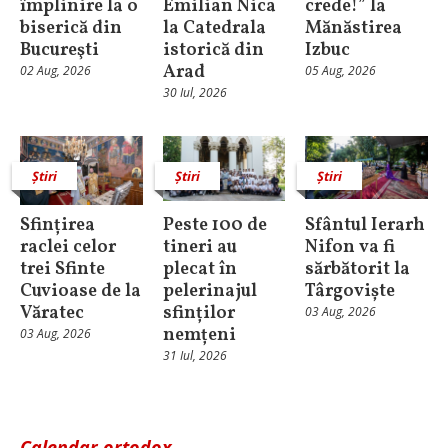
împlinire la o
Emilian Nica
crede!” la
biserică din
la Catedrala
Mănăstirea
Bucureşti
istorică din
Izbuc
Arad
02 Aug, 2026
05 Aug, 2026
30 Iul, 2026
Știri
Știri
Știri
Sfințirea
Peste 100 de
Sfântul Ierarh
raclei celor
tineri au
Nifon va fi
trei Sfinte
plecat în
sărbătorit la
Cuvioase de la
pelerinajul
Târgoviște
Văratec
sfinților
03 Aug, 2026
nemțeni
03 Aug, 2026
31 Iul, 2026
Calendar ortodox