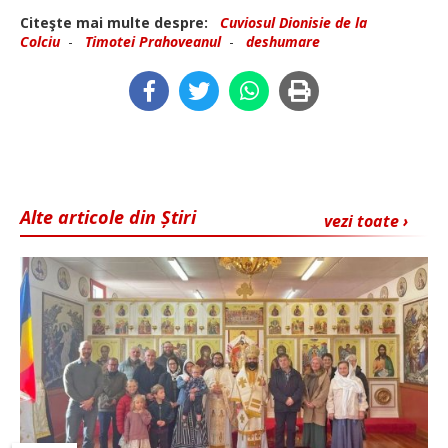
Citeşte mai multe despre:
Cuviosul Dionisie de la
Colciu
-
Timotei Prahoveanul
-
deshumare
Alte articole din Știri
vezi toate ›