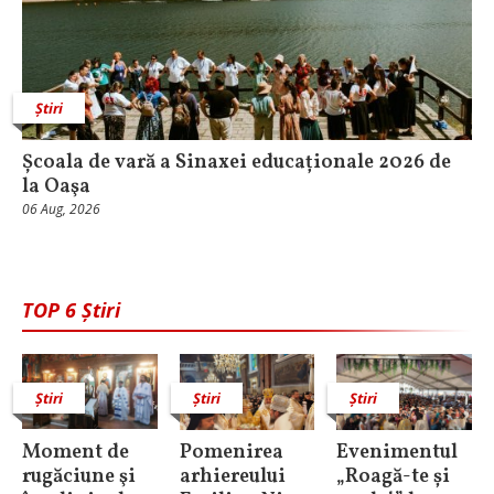
Știri
Școala de vară a Sinaxei educaționale 2026 de
la Oaşa
06 Aug, 2026
TOP 6 Știri
Știri
Știri
Știri
Moment de
Pomenirea
Evenimentul
rugăciune şi
arhiereului
„Roagă-te și