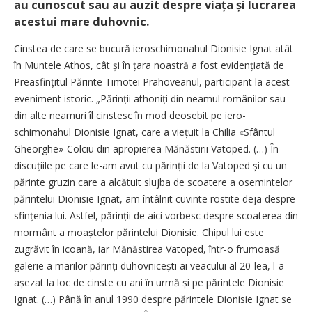
au cunoscut sau au auzit despre viața și lucrarea
acestui mare duhovnic.
Cinstea de care se bucură ieroschimonahul Dionisie Ignat atât
în Muntele Athos, cât și în țara noastră a fost evidențiată de
Preasfințitul Părinte Timotei Prahoveanul, participant la acest
eveniment istoric. „Părinții athoniți din neamul românilor sau
din alte neamuri îl cinstesc în mod deosebit pe iero­
schimonahul Dionisie Ignat, care a viețuit la Chilia «Sfântul
Gheorghe»-Colciu din apropierea Mănăstirii Vatoped. (…) În
discuțiile pe care le-am avut cu părinții de la Vatoped și cu un
părinte gruzin care a alcătuit slujba de scoatere a osemintelor
părintelui Dionisie Ignat, am întâlnit cuvinte rostite deja despre
sfințenia lui. Astfel, părinții de aici vorbesc despre scoaterea din
mormânt a moaștelor părintelui Dionisie. Chipul lui este
zugrăvit în icoană, iar Mănăstirea Vatoped, într-o frumoasă
galerie a marilor părinți duhovnicești ai veacului al 20-lea, l-a
așezat la loc de cinste cu ani în urmă și pe părintele Dionisie
Ignat. (…) Până în anul 1990 despre părintele Dionisie Ignat se