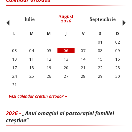
‹
›
August
Iulie
Septembrie
O
2026
L
M
M
J
V
S
D
01
02
03
04
05
06
07
08
09
10
11
12
13
14
15
16
17
18
19
20
21
22
23
24
25
26
27
28
29
30
31
Vezi calendar crestin ortodox »
2026 -
„Anul omagial al pastorației familiei
creștine”