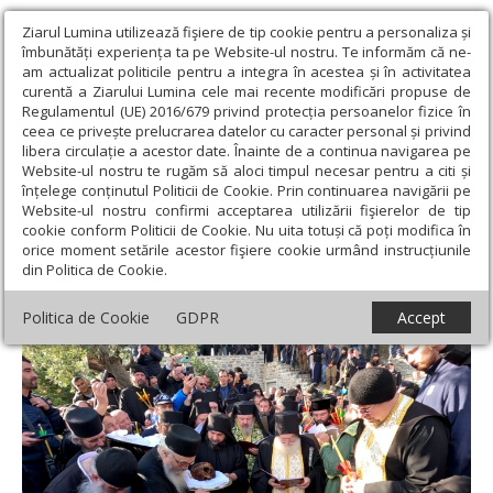
Ziarul Lumina utilizează fişiere de tip cookie pentru a personaliza și
îmbunătăți experiența ta pe Website-ul nostru. Te informăm că ne-
am actualizat politicile pentru a integra în acestea și în activitatea
curentă a Ziarului Lumina cele mai recente modificări propuse de
Regulamentul (UE) 2016/679 privind protecția persoanelor fizice în
ceea ce privește prelucrarea datelor cu caracter personal și privind
libera circulație a acestor date. Înainte de a continua navigarea pe
Website-ul nostru te rugăm să aloci timpul necesar pentru a citi și
Ziarul Lumina
›
Actualitate religioasă
›
Știri
›
Deshumarea
înțelege conținutul Politicii de Cookie. Prin continuarea navigării pe
osemintelor ieroschimonahului Dionisie Ignat din Sfântul Munte
Website-ul nostru confirmi acceptarea utilizării fişierelor de tip
cookie conform Politicii de Cookie. Nu uita totuși că poți modifica în
Deshumarea osemintelor
orice moment setările acestor fişiere cookie urmând instrucțiunile
din Politica de Cookie.
ieroschimonahului Dionisie Ignat din
Sfântul Munte
Politica de Cookie
GDPR
Accept