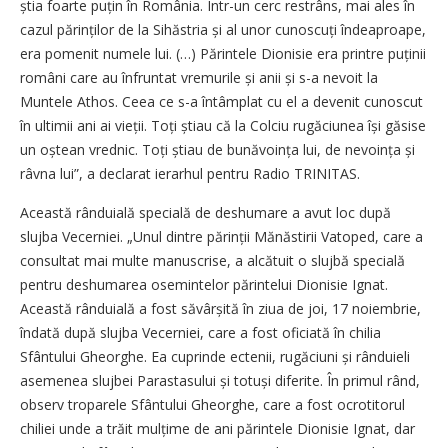
știa foarte puțin în România. Într-un cerc restrâns, mai ales în
cazul părinților de la Sihăstria și al unor cunoscuți îndeaproape,
era pomenit numele lui. (…) Părintele Dionisie era printre puținii
români care au înfruntat vremurile și anii și s-a nevoit la
Muntele Athos. Ceea ce s-a întâmplat cu el a devenit cunoscut
în ultimii ani ai vieții. Toți știau că la Colciu rugăciunea își găsise
un oștean vrednic. Toți știau de bunăvoința lui, de nevoința și
râvna lui”, a declarat ierarhul pentru Radio TRINITAS.
Această rânduială specială de deshumare a avut loc după
slujba Vecerniei. „Unul dintre părinții Mănăstirii Vatoped, care a
consultat mai multe manuscrise, a alcătuit o slujbă specială
pentru deshumarea osemintelor părintelui Dionisie Ignat.
Această rânduială a fost săvârși­tă în ziua de joi, 17 noiembrie,
îndată după slujba Vecerniei, care a fost oficiată în chilia
Sfântului Gheorghe. Ea cuprinde ectenii, rugăciuni și rânduieli
asemenea slujbei Parastasului și totuși diferite. În primul rând,
observ troparele Sfântului Gheorghe, care a fost ocrotitorul
chiliei unde a trăit mulțime de ani părintele Dionisie Ignat, dar