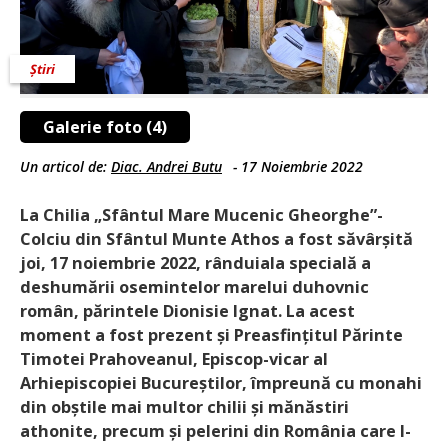
Știri
Galerie foto (4)
Un articol de:
Diac. Andrei Butu
-
17 Noiembrie 2022
La Chilia „Sfântul Mare Mucenic Gheorghe”-
Colciu din Sfântul Munte Athos a fost săvârșită
joi, 17 noiembrie 2022, rânduiala specială a
deshumării osemintelor marelui duhovnic
român, părintele Dionisie Ignat. La acest
moment a fost prezent și Preasfințitul Părinte
Timotei Prahoveanul, Episcop-vicar al
Arhiepiscopiei Bucureștilor, împreună cu monahi
din obștile mai multor chilii și mănăstiri
athonite, precum și pelerini din România care l-