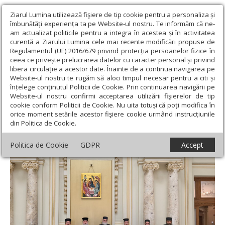
Ziarul Lumina utilizează fişiere de tip cookie pentru a personaliza și
îmbunătăți experiența ta pe Website-ul nostru. Te informăm că ne-
am actualizat politicile pentru a integra în acestea și în activitatea
curentă a Ziarului Lumina cele mai recente modificări propuse de
Regulamentul (UE) 2016/679 privind protecția persoanelor fizice în
ceea ce privește prelucrarea datelor cu caracter personal și privind
libera circulație a acestor date. Înainte de a continua navigarea pe
Website-ul nostru te rugăm să aloci timpul necesar pentru a citi și
Ziarul Lumina
›
Actualitate religioasă
›
Știri
›
Mitropolitul Isaia
înțelege conținutul Politicii de Cookie. Prin continuarea navigării pe
de Tamassos și Orinis în vizită la Patriarhia Română
Website-ul nostru confirmi acceptarea utilizării fişierelor de tip
cookie conform Politicii de Cookie. Nu uita totuși că poți modifica în
Mitropolitul Isaia de Tamassos și Orinis în
orice moment setările acestor fişiere cookie urmând instrucțiunile
din Politica de Cookie.
vizită la Patriarhia Română
Politica de Cookie
GDPR
Accept