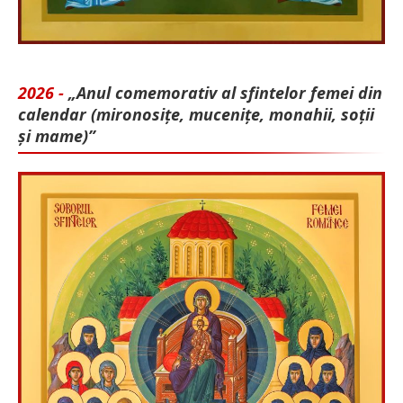
2026 -
„Anul comemorativ al sfintelor femei din
calendar (mironosițe, mu­cenițe, monahii, soții
și mame)”