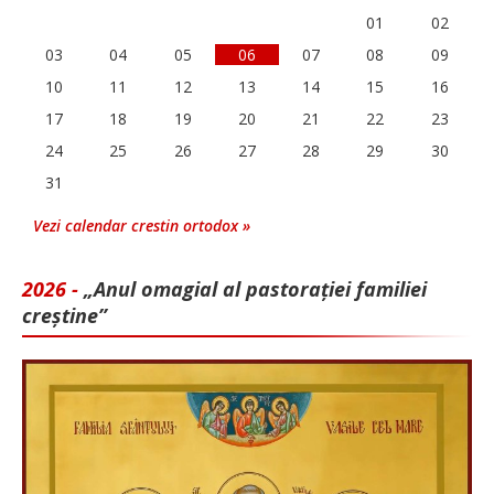
01
02
03
04
05
06
07
08
09
10
11
12
13
14
15
16
17
18
19
20
21
22
23
24
25
26
27
28
29
30
31
Vezi calendar crestin ortodox »
2026 -
„Anul omagial al pastorației familiei
creștine”