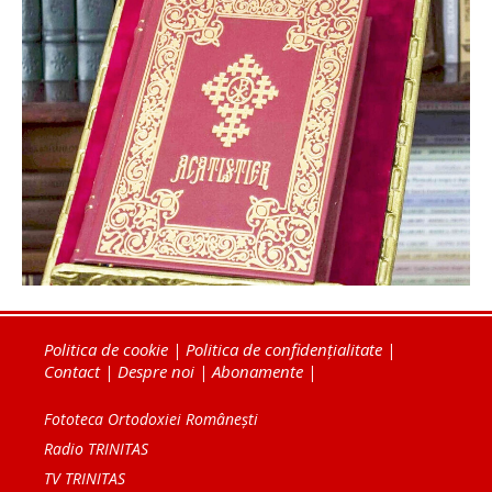
Politica de cookie
|
Politica de confidențialitate
|
Contact
|
Despre noi
|
Abonamente
|
Fototeca Ortodoxiei Românești
Radio TRINITAS
TV TRINITAS