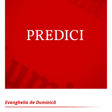
Evanghelia de Duminică