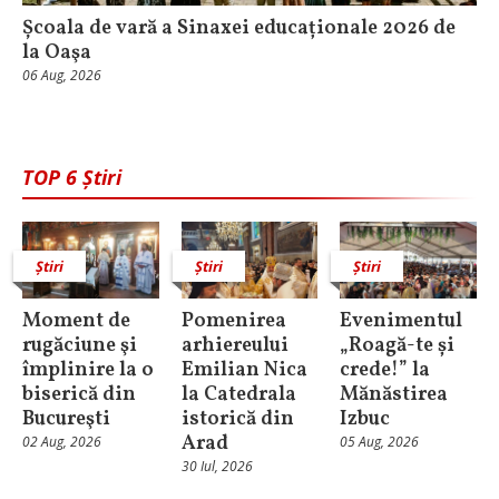
Școala de vară a Sinaxei educaționale 2026 de
la Oaşa
06 Aug, 2026
TOP 6 Știri
Știri
Știri
Știri
Moment de
Pomenirea
Evenimentul
rugăciune şi
arhiereului
„Roagă-te și
împlinire la o
Emilian Nica
crede!” la
biserică din
la Catedrala
Mănăstirea
Bucureşti
istorică din
Izbuc
Arad
02 Aug, 2026
05 Aug, 2026
30 Iul, 2026