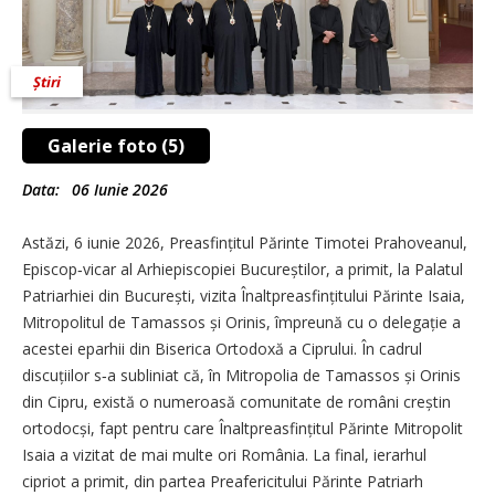
Știri
Galerie foto (5)
Data:
06 Iunie 2026
Astăzi, 6 iunie 2026, Preasfințitul Părinte Timotei Prahoveanul,
Episcop‑vicar al Arhiepiscopiei Bucureștilor, a primit, la Palatul
Patriarhiei din București, vizita Înaltpreasfințitului Părinte Isaia,
Mitropolitul de Tamassos și Orinis, împreună cu o delegație a
acestei eparhii din Biserica Ortodoxă a Ciprului. În cadrul
discuțiilor s‑a subliniat că, în Mitropolia de Tamassos și Orinis
din Cipru, există o numeroasă comunitate de români creștin
ortodocși, fapt pentru care Înaltpreasfințitul Părinte Mitropolit
Isaia a vizitat de mai multe ori România. La final, ierarhul
cipriot a primit, din partea Preafericitului Părinte Patriarh