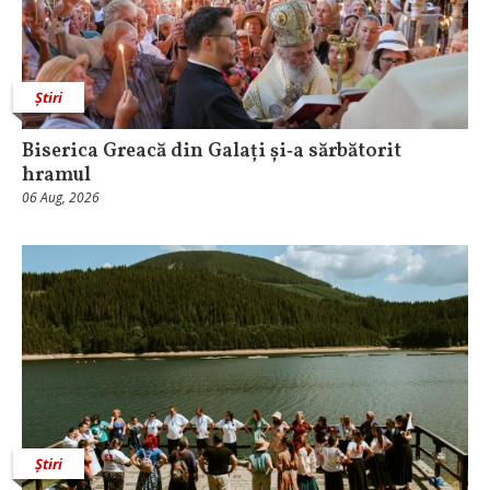
Știri
Biserica Greacă din Galați și‑a sărbătorit
hramul
06 Aug, 2026
Știri