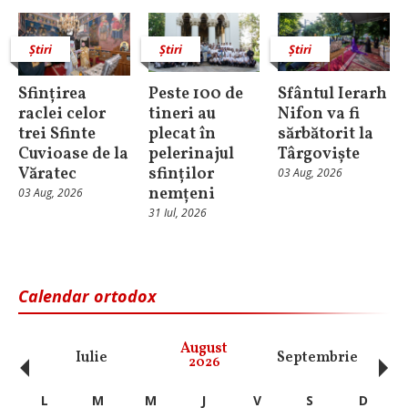
Știri
Știri
Știri
Sfințirea
Peste 100 de
Sfântul Ierarh
raclei celor
tineri au
Nifon va fi
trei Sfinte
plecat în
sărbătorit la
Cuvioase de la
pelerinajul
Târgoviște
Văratec
sfinților
03 Aug, 2026
nemțeni
03 Aug, 2026
31 Iul, 2026
Calendar ortodox
‹
›
August
Iulie
Septembrie
O
2026
L
M
M
J
V
S
D