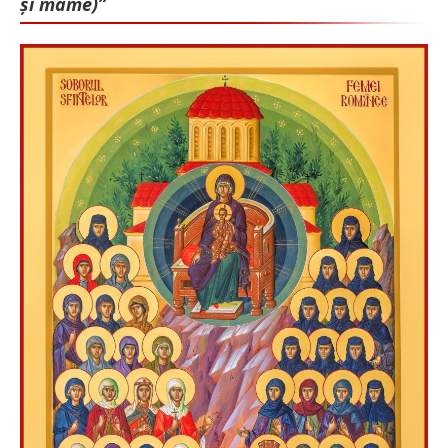
și mame)”