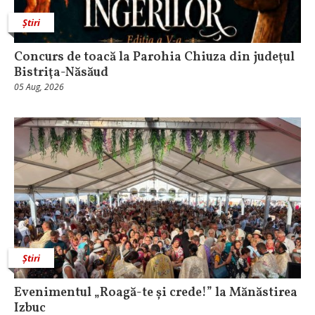
Știri
​Concurs de toacă la Parohia Chiuza din judeţul
Bistriţa-Năsăud
05 Aug, 2026
Știri
Evenimentul „Roagă-te și crede!” la Mănăstirea
Izbuc