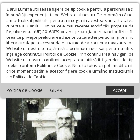
Ziarul Lumina utilizează fişiere de tip cookie pentru a personaliza și
îmbunătăți experiența ta pe Website-ul nostru. Te informăm că ne-
am actualizat politicile pentru a integra în acestea și în activitatea
curentă a Ziarului Lumina cele mai recente modificări propuse de
Regulamentul (UE) 2016/679 privind protecția persoanelor fizice în
ceea ce privește prelucrarea datelor cu caracter personal și privind
libera circulație a acestor date. Înainte de a continua navigarea pe
Website-ul nostru te rugăm să aloci timpul necesar pentru a citi și
Ziarul Lumina
›
Actualitate religioasă
›
Știri
›
Simpozion dedicat
înțelege conținutul Politicii de Cookie. Prin continuarea navigării pe
lui Gala Galaction, la Mănăstirea Cernica
Website-ul nostru confirmi acceptarea utilizării fişierelor de tip
cookie conform Politicii de Cookie. Nu uita totuși că poți modifica în
Simpozion dedicat lui Gala Galaction, la
orice moment setările acestor fişiere cookie urmând instrucțiunile
din Politica de Cookie.
Mănăstirea Cernica
Politica de Cookie
GDPR
Accept