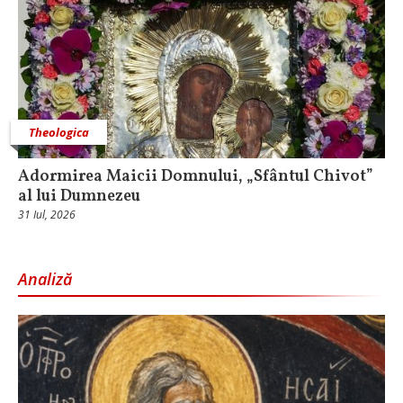
Theologica
Adormirea Maicii Domnului, „Sfântul Chivot”
al lui Dumnezeu
31 Iul, 2026
Analiză