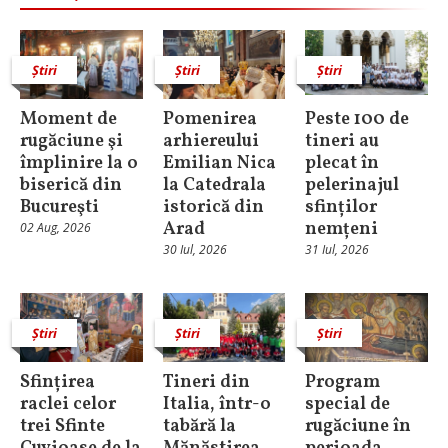
Știri
Știri
Știri
Moment de
Pomenirea
Peste 100 de
rugăciune şi
arhiereului
tineri au
împlinire la o
Emilian Nica
plecat în
biserică din
la Catedrala
pelerinajul
Bucureşti
istorică din
sfinților
Arad
nemțeni
02 Aug, 2026
30 Iul, 2026
31 Iul, 2026
Știri
Știri
Știri
Sfințirea
Tineri din
Program
raclei celor
Italia, într-o
special de
trei Sfinte
tabără la
rugăciune în