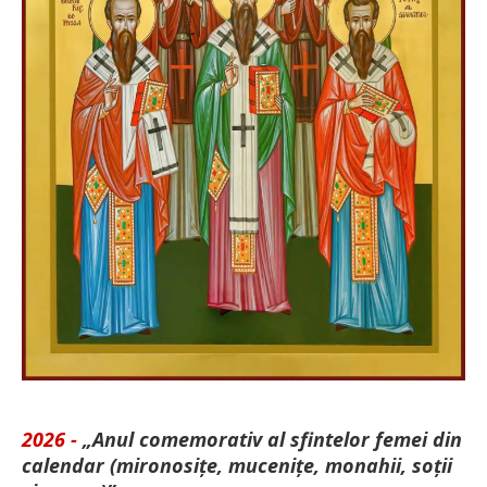
2026 -
„Anul comemorativ al sfintelor femei din
calendar (mironosițe, mu­cenițe, monahii, soții