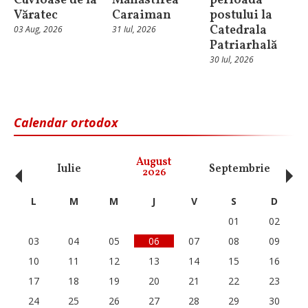
Cuvioase de la
Mănăstirea
perioada
Văratec
Caraiman
postului la
Catedrala
03 Aug, 2026
31 Iul, 2026
Patriarhală
30 Iul, 2026
Calendar ortodox
‹
›
August
Iulie
Septembrie
O
2026
L
M
M
J
V
S
D
01
02
03
04
05
06
07
08
09
10
11
12
13
14
15
16
17
18
19
20
21
22
23
24
25
26
27
28
29
30