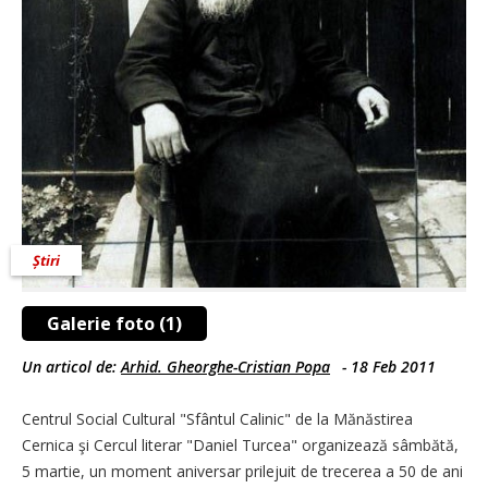
Știri
Galerie foto (1)
Un articol de:
Arhid. Gheorghe-Cristian Popa
-
18 Feb 2011
Centrul Social Cultural "Sfântul Calinic" de la Mănăstirea
Cernica şi Cercul literar "Daniel Turcea" organizează sâmbătă,
5 martie, un moment aniversar prilejuit de trecerea a 50 de ani