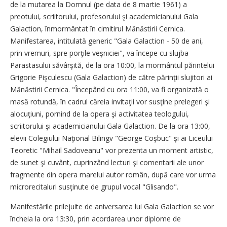
de la mutarea la Domnul (pe data de 8 martie 1961) a
preotului, scriitorului, profesorului şi academicianului Gala
Galaction, înmormântat în cimitirul Mănăstirii Cernica.
Manifestarea, intitulată generic "Gala Galaction - 50 de ani,
prin vremuri, spre porţile veşniciei", va începe cu slujba
Parastasului săvârşită, de la ora 10:00, la mormântul părintelui
Grigorie Pişculescu (Gala Galaction) de către părinţii slujitori ai
Mănăstirii Cernica. "Începând cu ora 11:00, va fi organizată o
masă rotundă, în cadrul căreia invitaţii vor susţine prelegeri şi
alocuţiuni, pornind de la opera şi activitatea teologului,
scriitorului şi academicianului Gala Galaction. De la ora 13:00,
elevii Colegiului Naţional Bilingv "George Coşbuc" şi ai Liceului
Teoretic "Mihail Sadoveanu" vor prezenta un moment artistic,
de sunet şi cuvânt, cuprinzând lecturi şi comentarii ale unor
fragmente din opera marelui autor român, după care vor urma
microrecitaluri susţinute de grupul vocal "Glisando".
Manifestările prilejuite de aniversarea lui Gala Galaction se vor
încheia la ora 13:30, prin acordarea unor diplome de