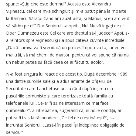
spune: «Ştiţi cine este domnul? Acesta este Alexandru
Vişinescu, cel care m-a schingiuit şi m-a bătut până la moarte
la Râmnicu Sărat». Când am auzit asta, şi Marius, şi eu am vrut
să sărim pe el!” Dar Seniorul i-a oprit: „Nu! Nu vă legaţi de el!
Doar Dumnezeu este Cel care are dreptul să-l judece!“ Apoi, s-
a reîntors spre Vişinescu şi i-a spus câteva cuvinte incredibile:
„Dacă cumva va fi vreodată un proces împotriva ta, iar eu voi
mai trăi, să mă chemi de martor, pentru că voi spune că numai
un nebun putea să facă ceea ce ai făcut tu acolo”.
N-a fost singura lui reacție de acest tip. După decembrie 1989,
una dintre surorile sale și-a adus aminte de ofițerul de
Securitate care-l anchetase ani la rând după ieșirea din
pușcăriile comuniste și care terorizase toată familia cu
telefoanele lui. „Ce-ar fi să ne interesăm ce mai face
dumnealui?“, a întrebat ea, sugerând că, în noile condiții, ar
putea fi tras la răspundere. „Ce fel de creștină ești?”, s-a
încruntat Seniorul. „Lasă-l în pace! Își îndeplinea obligațiile de
serviciu.”