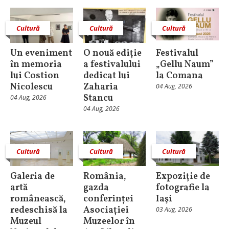
Cultură
Cultură
Cultură
Un eveniment
O nouă ediție
Festivalul
în memoria
a festivalului
„Gellu Naum”
lui Costion
dedicat lui
la Comana
Nicolescu
Zaharia
04 Aug, 2026
Stancu
04 Aug, 2026
04 Aug, 2026
Cultură
Cultură
Cultură
Galeria de
România,
Expoziție de
artă
gazda
fotografie la
românească,
conferinței
Iaşi
redeschisă la
Asociației
03 Aug, 2026
Muzeul
Muzeelor în