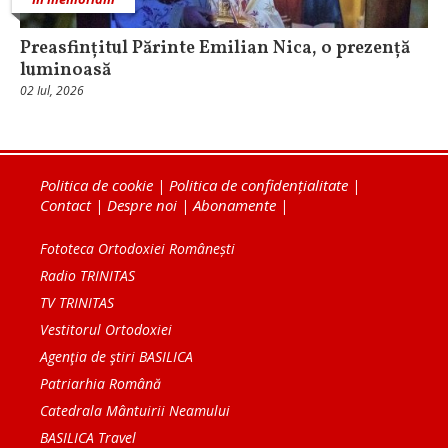
Preasfințitul Părinte Emilian Nica, o prezență
luminoasă
02 Iul, 2026
Politica de cookie
|
Politica de confidențialitate
|
Contact
|
Despre noi
|
Abonamente
|
Fototeca Ortodoxiei Românești
Radio TRINITAS
TV TRINITAS
Vestitorul Ortodoxiei
Agenţia de ştiri BASILICA
Patriarhia Română
Catedrala Mântuirii Neamului
BASILICA Travel