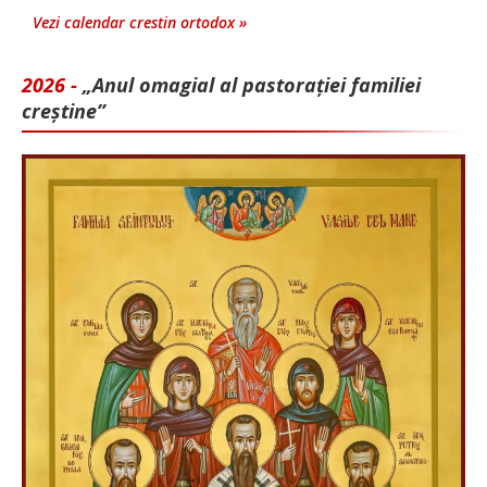
Vezi calendar crestin ortodox »
2026 -
„Anul omagial al pastorației familiei
creștine”