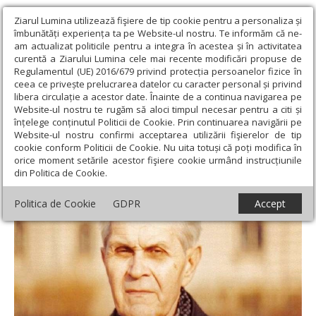
Ziarul Lumina utilizează fişiere de tip cookie pentru a personaliza și
îmbunătăți experiența ta pe Website-ul nostru. Te informăm că ne-
am actualizat politicile pentru a integra în acestea și în activitatea
curentă a Ziarului Lumina cele mai recente modificări propuse de
Regulamentul (UE) 2016/679 privind protecția persoanelor fizice în
ceea ce privește prelucrarea datelor cu caracter personal și privind
libera circulație a acestor date. Înainte de a continua navigarea pe
Website-ul nostru te rugăm să aloci timpul necesar pentru a citi și
Ziarul Lumina
›
Educaţie și Cultură
›
Cultură
›
O lecție de
înțelege conținutul Politicii de Cookie. Prin continuarea navigării pe
creștinism
Website-ul nostru confirmi acceptarea utilizării fişierelor de tip
cookie conform Politicii de Cookie. Nu uita totuși că poți modifica în
O lecție de creștinism
orice moment setările acestor fişiere cookie urmând instrucțiunile
din Politica de Cookie.
Politica de Cookie
GDPR
Accept