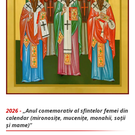
2026 -
„Anul comemorativ al sfintelor femei din
calendar (mironosițe, mu­cenițe, monahii, soții
și mame)”