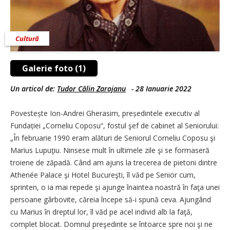
Cultură
Galerie foto (1)
Un articol de:
Tudor Călin Zarojanu
-
28 Ianuarie 2022
Povestește Ion-Andrei Gherasim, președintele executiv al
Fundației „Corneliu Coposu“, fostul şef de cabinet al Seniorului:
„În februarie 1990 eram alături de Seniorul Corneliu Coposu şi
Marius Lupuţiu. Ninsese mult în ultimele zile şi se formaseră
troiene de zăpadă. Când am ajuns la trecerea de pietoni dintre
Athenée Palace şi Hotel Bucureşti, îl văd pe Senior cum,
sprinten, o ia mai repede şi ajunge înaintea noastră în faţa unei
persoane gârbovite, căreia începe să-i spună ceva. Ajungând
cu Marius în dreptul lor, îl văd pe acel individ alb la faţă,
complet blocat. Domnul preşedinte se întoarce spre noi şi ne