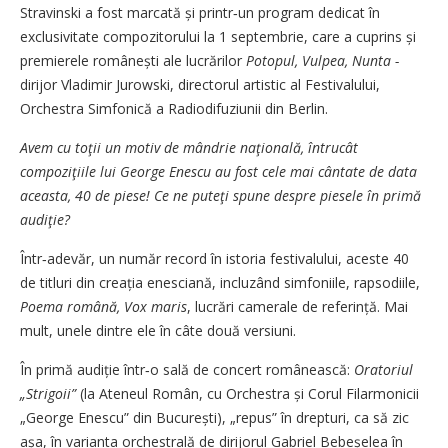
Stravinski a fost marcată și printr‑un program dedicat în
exclusivitate compozitorului la 1 septembrie, care a cuprins și
premierele românești ale lucrărilor
Potopul, Vulpea, Nunta -
dirijor Vladimir Jurowski, directorul artistic al Festivalului,
Orchestra Simfonică a Radiodifuziunii din Berlin.
Avem cu toţii un motiv de mândrie naţională, întrucât
compoziţiile lui George Enescu au fost cele mai cântate de data
aceasta, 40 de piese! Ce ne puteţi spune despre piesele în primă
audiţie?
Într‑adevăr, un număr record în istoria festivalului, aceste 40
de titluri din creația enesciană, incluzând simfoniile, rapsodiile,
Poema română, Vox maris
, lucrări camerale de referință. Mai
mult, unele dintre ele în câte două versiuni.
În primă audiție într‑o sală de concert românească:
Oratoriul
„Strigoii”
(la Ateneul Român, cu Orchestra și Corul Filarmonicii
„George Enescu” din București), „repus” în drepturi, ca să zic
așa, în varianta orchestrală de dirijorul Gabriel Bebeșelea în