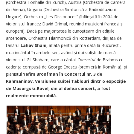
(Orchestra Tonhalle din Zürich), Austria (Orchestra de Cameră
din Viena), Ungaria (Orchestra Simfonică a Radiodifuziunii
Ungare), Orchestra „Les Dissonaces” (înființată în 2004 de
violonistul francez David Grimal, reunind muzicieni francezi și
europeni). Dacă pe majoritatea le cunoșteam din edițiile
anterioare, Orchestra Filarmonică din Rotterdam, dirijată de
tânărul
Lahav Shani,
aflată pentru prima dată la București,
m‑a încântat în ambele seri, având și doi soliști de marcă:
violonistul Gil Shaham, care a cântat
Concertul
de Brahms cu
cadența compusă de George Enescu (premieră în România), și
pianistul
Yefim Bronfman în Concertul nr. 3 de
Rahmaninov. Versiunea suitei Tablouri dintr‑o expoziție
de Musorgski‑Ravel, din al doilea concert, a fost
realmente memorabilă.