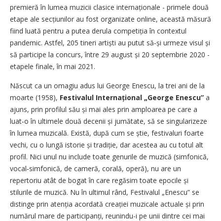
premieră în lumea muzicii clasice internaționale - primele două
etape ale secțiunilor au fost organizate online, această măsură
fiind luată pentru a putea derula competiția în contextul
pandemic. Astfel, 205 tineri artiști au putut să‑și urmeze visul și
să participe la concurs, între 29 august și 20 septembrie 2020 -
etapele finale, în mai 2021.
Născut ca un omagiu adus lui George Enescu, la trei ani de la
moarte (1958),
Festivalul Internațional „George Enescu”
a
ajuns, prin profilul său și mai ales prin amploarea pe care a
luat‑o în ultimele două decenii și jumătate, să se singularizeze
în lumea muzicală. Există, după cum se știe, festivaluri foarte
vechi, cu o lungă istorie și tradiție, dar acestea au cu totul alt
profil. Nici unul nu include toate genurile de muzică (simfonică,
vocal‑simfonică, de cameră, corală, operă), nu are un
repertoriu atât de bogat în care regăsim toate epocile și
stilurile de muzică. Nu în ultimul rând, Festivalul „Enescu” se
distinge prin atenția acordată creației muzicale actuale și prin
numărul mare de participanți, reunindu-i pe unii dintre cei mai