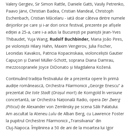
Valery Gergiev, Sir Simon Rattle, Daniele Gatti, Vasily Petrenko,
Paavo Järvi, Christian Badea, Cristian Mandeal, Christoph
Eschenbach, Cristian Măcelaru - iată doar câteva dintre numele
dirijorilor pe care și i‑ar dori orice festival, prezente pe afișele
ediției a 25‑a, care i‑a adus la București pe pianiștii Jean‑Yves
Thibaudet, Yuja Wang,
Rudolf Buchbinder,
Maria João Pires,
pe violoniștii Hilary Hahn, Maxim Vengerov, Julia Fischer,
Leonidas Kavakos, Patricia Kopacinskaia, violonceliștii Gautier
Capuçon și Daniel Müller‑Schott, soprana Diana Damrau,
mezzosopranele Joyce DiDonato și Magdalena Kožená.
Continuând tradiția festivalului de a prezenta opere în primă
audiție românească, Orchestra Filarmonicii „George Enescu” a
prezentat
Die tote Stadt
(
Orașul mort
) de Korngold în versiune
concertantă, iar Orchestra Națională Radio, opera
Der Zwerg
(Piticul)
de Alexander von Zemlinsky pe scena Sălii Palatului.
Am ascultat la Ateneu
Lulu
de Alban Berg, cu Lawrence Foster
la pupitrul Orchestrei Filarmonicii „Transilvania” din
Cluj‑Napoca. Împlinirea a 50 de ani de la moartea lui Igor