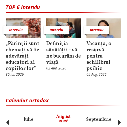
TOP 6 Interviu
Interviu
Interviu
Interviu
„Părinții sunt
Definiția
Vacanța, o
chemați să fie
sănătății - să
resursă
adevărați
ne bucurăm de
pentru
educatori ai
viață
echilibrul
copiilor lor”
psihic
02 Aug, 2026
30 Iul, 2026
05 Aug, 2026
Calendar ortodox
‹
›
August
Iulie
Septembrie
O
2026