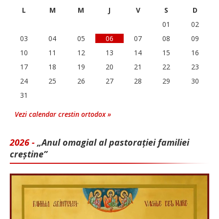
L
M
M
J
V
S
D
01
02
03
04
05
06
07
08
09
10
11
12
13
14
15
16
17
18
19
20
21
22
23
24
25
26
27
28
29
30
31
Vezi calendar crestin ortodox »
2026 -
„Anul omagial al pastorației familiei
creștine”