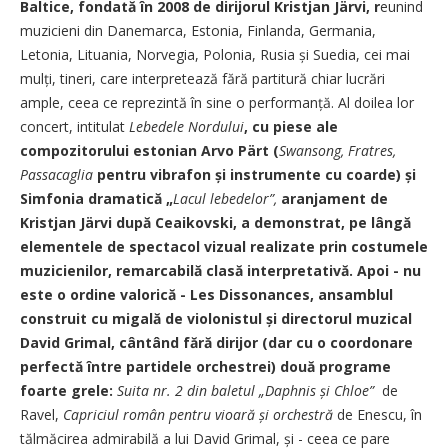
Baltice, fondată în 2008 de dirijorul Kristjan Järvi, r
eunind
muzicieni din Danemarca, Estonia, Finlanda, Germania,
Letonia, Lituania, Norvegia, Polonia, Rusia și Suedia, cei mai
mulți, tineri, care interpretează fără partitură chiar lucrări
ample, ceea ce reprezintă în sine o performanță. Al doilea lor
concert, intitulat
Lebedele Nordului
, cu piese ale
compozitorului estonian Arvo Pärt (
Swansong, Fratres,
Passacaglia
pentru vibrafon și instrumente cu coarde) și
Simfonia dramatică „
Lacul lebedelor”,
aranjament de
Kristjan Järvi după Ceaikovski, a demonstrat, pe lângă
elementele de spectacol vizual realizate prin costumele
muzicienilor, remarcabilă clasă interpretativă. Apoi - nu
este o ordine valorică - Les Dissonances, ansamblul
construit cu migală de violonistul și directorul muzical
David Grimal, cântând fără dirijor (dar cu o coordonare
perfectă între partidele orchestrei) două programe
foarte grele:
Suita nr. 2 din baletul „Daphnis și Chloe”
de
Ravel,
Capriciul român pentru vioară și orchestră
de Enescu, în
tălmăcirea admirabilă a lui David Grimal, și - ceea ce pare