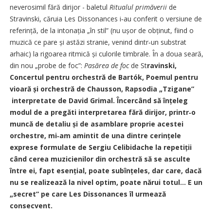
neverosimil fără dirijor - baletul
Ritualul primăverii
de
Stravinski, căruia Les Dissonances i‑au conferit o versiune de
referință, de la intonația „în stil” (nu ușor de obținut, fiind o
muzică ce pare și astăzi stranie, venind dintr‑un substrat
arhaic) la rigoarea ritmică și culorile timbrale. În a doua seară,
din nou „probe de foc”:
Pasărea de foc
de St
ravinski,
Concertul pentru orchestră de Bartók, Poemul pentru
vioară și orchestră de Chausson, Rapsodia „Tzigane”
interpretate de David Grimal. Încercând să înțeleg
modul de a pregăti interpretarea fără dirijor, printr‑o
muncă de detaliu și de asamblare proprie acestei
orchestre, mi‑am amintit de una dintre cerințele
exprese formulate de Sergiu Celibidache la repetiții
când cerea muzicienilor din orchestră să se asculte
între ei, fapt esențial, poate subînțeles, dar care, dacă
nu se realizează la nivel optim, poate nărui totul... E un
„secret” pe care Les Dissonances îl urmează
consecvent.