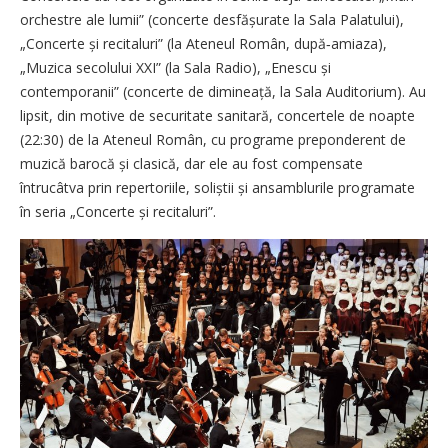
orchestre ale lumii” (concerte desfășurate la Sala Palatului),
„Concerte și recitaluri” (la Ateneul Român, după‑amiaza),
„Muzica secolului XXI” (la Sala Radio), „Enescu și
contemporanii” (concerte de dimineață, la Sala Auditorium). Au
lipsit, din motive de securitate sanitară, concertele de noapte
(22:30) de la Ateneul Român, cu programe preponderent de
muzică barocă și clasică, dar ele au fost compensate
întrucâtva prin repertoriile, soliștii și ansamblurile programate
în seria „Concerte și recitaluri”.