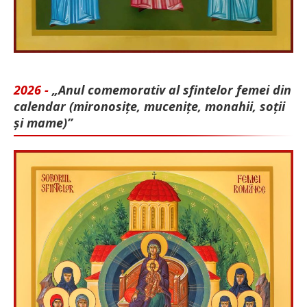
2026 -
„Anul comemorativ al sfintelor femei din
calendar (mironosițe, mu­cenițe, monahii, soții
și mame)”