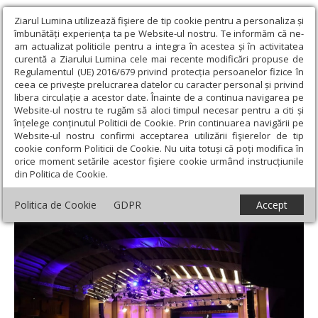
Ziarul Lumina utilizează fişiere de tip cookie pentru a personaliza și
îmbunătăți experiența ta pe Website-ul nostru. Te informăm că ne-
am actualizat politicile pentru a integra în acestea și în activitatea
curentă a Ziarului Lumina cele mai recente modificări propuse de
Regulamentul (UE) 2016/679 privind protecția persoanelor fizice în
ceea ce privește prelucrarea datelor cu caracter personal și privind
libera circulație a acestor date. Înainte de a continua navigarea pe
Website-ul nostru te rugăm să aloci timpul necesar pentru a citi și
Ziarul Lumina
›
Educaţie și Cultură
›
Interviu
›
În plină
înțelege conținutul Politicii de Cookie. Prin continuarea navigării pe
pandemie, o ediție excepțională a Festivalului „George Enescu”
Website-ul nostru confirmi acceptarea utilizării fişierelor de tip
cookie conform Politicii de Cookie. Nu uita totuși că poți modifica în
În plină pandemie, o ediție excepțională a
orice moment setările acestor fişiere cookie urmând instrucțiunile
din Politica de Cookie.
Festivalului „George Enescu”
Politica de Cookie
GDPR
Accept