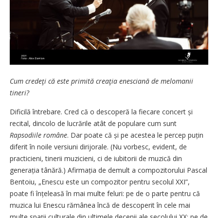
Cum credeţi că este primită creaţia enesciană de melomanii
tineri?
Dificilă întrebare. Cred că o descoperă la fiecare concert și
recital, dincolo de lucrările atât de populare cum sunt
Rapsodiile române
. Dar poate că și pe acestea le percep puțin
diferit în noile versiuni dirijorale. (Nu vorbesc, evident, de
practicieni, tinerii muzicieni, ci de iubitorii de muzică din
generația tânără.) Afirmația de demult a compozitorului Pascal
Bentoiu, „Enescu este un compozitor pentru secolul XXI”,
poate fi înțeleasă în mai multe feluri: pe de o parte pentru că
muzica lui Enescu rămânea încă de descoperit în cele mai
multe spații culturale din ultimele decenii ale secolului XX; pe de