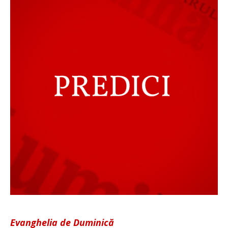
Evanghelia de Duminică