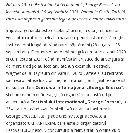
Ediţia a 25‑a a Festivalului Internațional „George Enescu” s‑a
încheiat duminică, 26 septembrie 2021. Domnule Costin Tuchilă,
care este impresia generală legată de această ediţie aniversară?
Impresia generală este excelentă acum, la sfârșitul acestui
veritabil maraton muzical - maraton, pentru că această ediție a
fost cea mai lungă, durând patru săptămâni (28 august - 26
septembrie). Deși într‑o perioadă neagră cum a fost anul 2020
și cum este și 2021, când manifestări artistice de anvergură și
de mare tradiție au fost anulate (un exemplu, Festivalul
Wagner de la Bayreuth din vara lui 2020), altele s‑au restrâns
sau reprofilat exclusiv online, noi, românii, am găsit resurse să
nu suspendăm
Concursul Internațional „George Enescu”
,
și el un brand românesc, și să organizăm această ediție
aniversară a
Festivalului Internațional „George Enescu”
, a
25‑a, acum, când s‑au împlinit 140 de ani la nașterea lui
George Enescu. Iată, grație unei strategii adecvate a
organizatorului, ARTEXIM, care este și organizatorul
Festivalului „Enescu”, concursul s‑a reinventat în online cu o