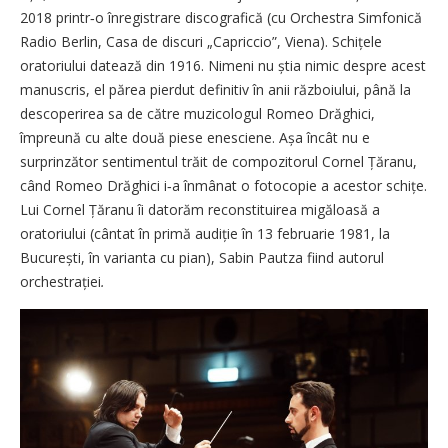
2018 printr‑o înregistrare discografică (cu Orchestra Simfonică
Radio Berlin, Casa de discuri „Capriccio”, Viena). Schițele
oratoriului datează din 1916. Nimeni nu știa nimic despre acest
manuscris, el părea pierdut definitiv în anii războiului, până la
descoperirea sa de către muzicologul Romeo Drăghici,
împreună cu alte două piese enesciene. Așa încât nu e
surprinzător sentimentul trăit de compozitorul Cornel Țăranu,
când Romeo Drăghici i‑a înmânat o fotocopie a acestor schițe.
Lui Cornel Țăranu îi datorăm reconstituirea migăloasă a
oratoriului (cântat în primă audiție în 13 februarie 1981, la
București, în varianta cu pian), Sabin Pautza fiind autorul
orchestrației
.