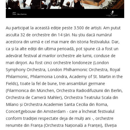
Au participat la această ediție peste 3.500 de artiști. Am putut
asculta 32 de orchestre din 14 țări. Nu știu dacă numărul
acestora din urmă e cel mai mare din istoria festivalului. Dar,
ca și la alte ediții din ultima perioadă, pot spune că a fost un
adevărat festival al marilor orchestre ale lumii, conduse de
mari dirijori. Au fost cinci orchestre londoneze (London
Symphony Orchestra, London Philharmonic Orchestra, Royal
Philarmonic, Philarmonia Londra, Academy of St. Martin in the
Fields), toate la fel de bune, trei ansambluri germane
(Filarmonica din München, Orchestra Radiodifuziunii din Berlin,
Orchestra de Cameră Mahler), Orchestra Teatrului Scala din
Milano și Orchestra Academiei Santa Cecilia din Roma,
Concertgebouw din Amsterdam - care a încheiat festivalul
conform tradiției respectate deja de mulți ani -, orchestre
renumite din Franța (Orchestra Națională a Franței), Elveția