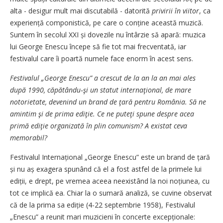
alta - desigur mult mai discutabilă - datorită
privirii în viitor
, ca
experiență componistică, pe care o conține această muzică.
Suntem în secolul XXI și dovezile nu întârzie să apară: muzica
lui George Enescu începe să fie tot mai frecventată, iar
festivalul care îi poartă numele face enorm în acest sens.
Festivalul „George Enescu” a crescut de la an la an mai ales
după 1990, căpătându‑şi un statut internaţional, de mare
notorietate, devenind un brand de ţară pentru România. Să ne
amintim şi de prima ediţie. Ce ne puteţi spune despre acea
primă ediţie organizată în plin comunism? A existat ceva
memorabil?
Festivalul Internațional „George Enescu” este un brand de țară
și nu aș exagera spunând că el a fost astfel de la primele lui
ediții, e drept, pe vremea aceea neexistând la noi noțiunea, cu
tot ce implică ea. Chiar la o sumară analiză, se cuvine observat
că de la prima sa ediție (4-22 septembrie 1958), Festivalul
„Enescu” a reunit mari muzicieni în concerte excepționale: