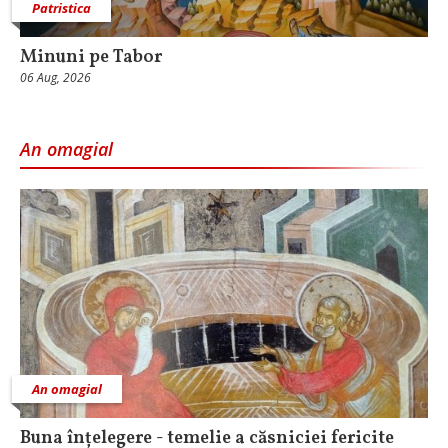
Patristica
Minuni pe Tabor
06 Aug, 2026
An omagial
An omagial
Buna înțelegere - temelie a căsniciei fericite