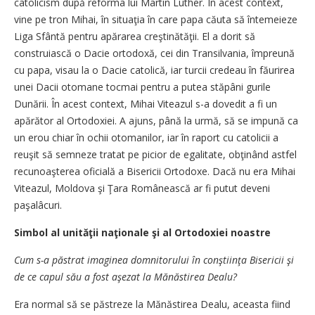
catolicism după reforma lui Martin Luther. În acest context,
vine pe tron Mihai, în situaţia în care papa căuta să întemeieze
Liga Sfântă pentru apărarea creştinătăţii. El a dorit să
construiască o Dacie ortodoxă, cei din Transilvania, împreună
cu papa, visau la o Dacie catolică, iar turcii credeau în făurirea
unei Dacii otomane tocmai pentru a putea stăpâni gurile
Dunării. În acest context, Mihai Viteazul s-a dovedit a fi un
apărător al Ortodoxiei. A ajuns, până la urmă, să se impună ca
un erou chiar în ochii otomanilor, iar în raport cu catolicii a
reuşit să semneze tratat pe picior de egalitate, obţinând astfel
recunoaşterea oficială a Bisericii Ortodoxe. Dacă nu era Mihai
Viteazul, Moldova şi Ţara Românească ar fi putut deveni
paşalâcuri.
Simbol al unităţii naţionale şi al Ortodoxiei noastre
Cum s-a păstrat imaginea domnitorului în conştiinţa Bisericii şi
de ce capul său a fost aşezat la Mănăstirea Dealu?
Era normal să se păstreze la Mănăstirea Dealu, aceasta fiind