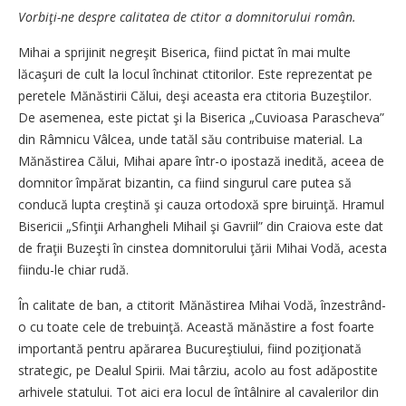
Vorbiţi-ne despre calitatea de ctitor a domnitorului român.
Mihai a sprijinit negreşit Biserica, fiind pictat în mai multe
lăcaşuri de cult la locul închinat ctitorilor. Este reprezentat pe
peretele Mănăstirii Călui, deşi aceasta era ctitoria Buzeştilor.
De asemenea, este pictat şi la Biserica „Cuvioasa Parascheva”
din Râmnicu Vâlcea, unde tatăl său contribuise material. La
Mănăstirea Călui, Mihai apare într-o ipostază inedită, aceea de
domnitor împărat bizantin, ca fiind singurul care putea să
conducă lupta creştină şi cauza ortodoxă spre biruinţă. Hramul
Bisericii „Sfinţii Arhangheli Mihail şi Gavriil” din Craiova este dat
de fraţii Buzeşti în cinstea domnitorului ţării Mihai Vodă, acesta
fiindu-le chiar rudă.
În calitate de ban, a ctitorit Mănăstirea Mihai Vodă, înzestrând-
o cu toate cele de trebuinţă. Această mănăstire a fost foarte
importantă pentru apărarea Bucureştiului, fiind poziţionată
strategic, pe Dealul Spirii. Mai târziu, acolo au fost adăpostite
arhivele statului. Tot aici era locul de întâlnire al cavalerilor din