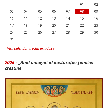
01
02
03
04
05
06
07
08
09
10
11
12
13
14
15
16
17
18
19
20
21
22
23
24
25
26
27
28
29
30
31
Vezi calendar crestin ortodox »
2026 -
„Anul omagial al pastorației familiei
creștine”