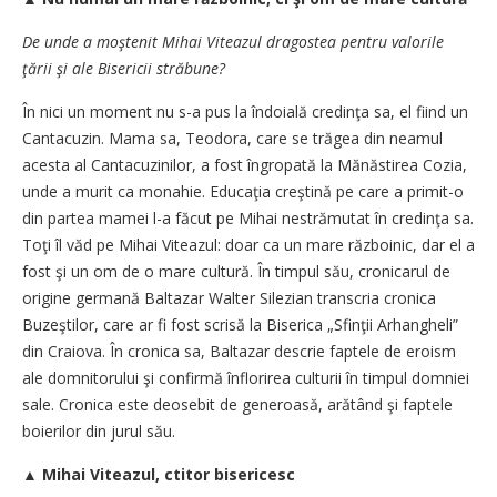
De unde a moştenit Mihai Viteazul dragostea pentru valorile
ţării şi ale Bisericii străbune?
În nici un moment nu s-a pus la îndoială credinţa sa, el fiind un
Cantacuzin. Mama sa, Teodora, care se trăgea din neamul
acesta al Cantacuzinilor, a fost îngropată la Mănăstirea Cozia,
unde a murit ca monahie. Educaţia creştină pe care a primit-o
din partea mamei l-a făcut pe Mihai nestrămutat în credinţa sa.
Toţi îl văd pe Mihai Viteazul: doar ca un mare războinic, dar el a
fost şi un om de o mare cultură. În timpul său, cronicarul de
origine germană Baltazar Walter Silezian transcria cronica
Buzeştilor, care ar fi fost scrisă la Biserica „Sfinţii Arhangheli”
din Craiova. În cronica sa, Baltazar descrie faptele de eroism
ale domnitorului şi confirmă înflorirea culturii în timpul domniei
sale. Cronica este deosebit de generoasă, arătând şi faptele
boierilor din jurul său.
▲
Mihai Viteazul, ctitor bisericesc