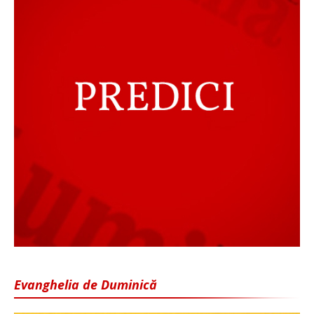
Evanghelia de Duminică