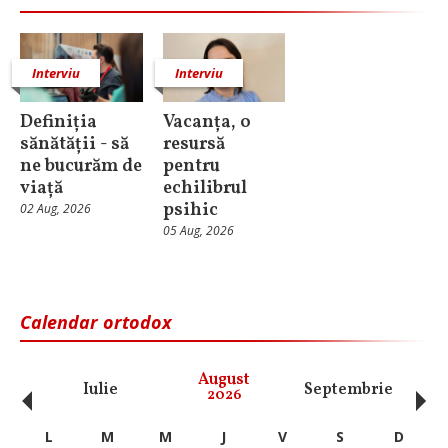
Interviu
Interviu
Definiția
Vacanța, o
sănătății - să
resursă
ne bucurăm de
pentru
viață
echilibrul
psihic
02 Aug, 2026
05 Aug, 2026
Calendar ortodox
‹
›
August
Iulie
Septembrie
O
2026
L
M
M
J
V
S
D