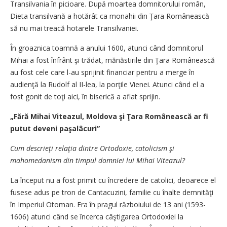
Transilvania în picioare. După moartea domnitorului român,
Dieta transilvană a hotărât ca monahii din Ţara Românească
să nu mai treacă hotarele Transilvaniei.
În groaznica toamnă a anului 1600, atunci când domnitorul
Mihai a fost înfrânt şi trădat, mănăstirile din Ţara Românească
au fost cele care l-au sprijinit financiar pentru a merge în
audienţă la Rudolf al II-lea, la porţile Vienei. Atunci când el a
fost gonit de toţi aici, în biserică a aflat sprijin.
„Fără Mihai Viteazul, Moldova şi Ţara Românească ar fi
putut deveni paşalâcuri”
Cum descrieţi relaţia dintre Ortodoxie, catolicism şi
mahomedanism din timpul domniei lui Mihai Viteazul?
La început nu a fost primit cu încredere de catolici, deoarece el
fusese adus pe tron de Cantacuzini, familie cu înalte demnităţi
în Imperiul Otoman. Era în pragul războiului de 13 ani (1593-
1606) atunci când se încerca câştigarea Ortodoxiei la