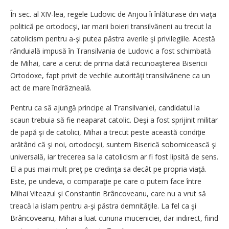
În sec. al XIV-lea, regele Ludovic de Anjou îi înlăturase din viaţa
politică pe ortodocşi, iar marii boieri transilvăneni au trecut la
catolicism pentru a-şi putea păstra averile şi privilegiile. Acestă
rânduială impusă în Transilvania de Ludovic a fost schimbată
de Mihai, care a cerut de prima dată recunoaşterea Bisericii
Ortodoxe, fapt privit de vechile autorităţi transilvănene ca un
act de mare îndrăzneală.
Pentru ca să ajungă principe al Transilvaniei, candidatul la
scaun trebuia să fie neaparat catolic. Deşi a fost sprijinit militar
de papă şi de catolici, Mihai a trecut peste această condiţie
arătând că şi noi, ortodocşii, suntem Biserică sobornicească şi
universală, iar trecerea sa la catolicism ar fi fost lipsită de sens.
El a pus mai mult preţ pe credinţa sa decât pe propria viaţă.
Este, pe undeva, o comparaţie pe care o putem face între
Mihai Viteazul şi Constantin Brâncoveanu, care nu a vrut să
treacă la islam pentru a-şi păstra demnităţile. La fel ca şi
Brâncoveanu, Mihai a luat cununa muceniciei, dar indirect, fiind