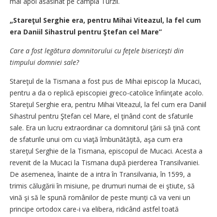
mai apoi asasinat pe câmpia Turzii.
„Stareţul Serghie era, pentru Mihai Viteazul, la fel cum
era Daniil Sihastrul pentru Ştefan cel Mare”
Care a fost legătura domnitorului cu feţele bisericeşti din
timpului domniei sale?
Stareţul de la Tismana a fost pus de Mihai episcop la Mucaci,
pentru a da o replică episcopiei greco-catolice înfiinţate acolo.
Stareţul Serghie era, pentru Mihai Viteazul, la fel cum era Daniil
Sihastrul pentru Ştefan cel Mare, el ţinând cont de sfaturile
sale. Era un lucru extraordinar ca domnitorul ţării să ţină cont
de sfaturile unui om cu viaţă îmbunătăţită, aşa cum era
stareţul Serghie de la Tismana, episcopul de Mucaci. Acesta a
revenit de la Mucaci la Tismana după pierderea Transilvaniei.
De asemenea, înainte de a intra în Transilvania, în 1599, a
trimis călugării în misiune, pe drumuri numai de ei ştiute, să
vină şi să le spună românilor de peste munţi că va veni un
principe ortodox care-i va elibera, ridicând astfel toată