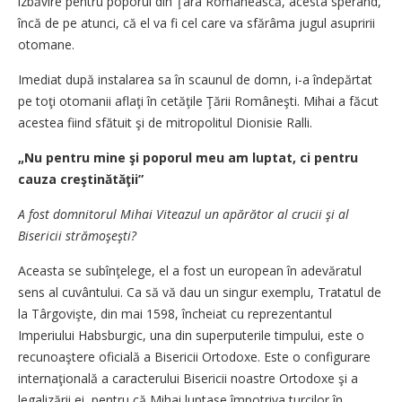
izbăvire pentru poporul din Ţara Românească, acesta sperând,
încă de pe atunci, că el va fi cel care va sfărâma jugul asupririi
otomane.
Imediat după instalarea sa în scaunul de domn, i-a îndepărtat
pe toţi otomanii aflaţi în cetăţile Ţării Româneşti. Mihai a făcut
acestea fiind sfătuit şi de mitropolitul Dionisie Ralli.
„Nu pentru mine şi poporul meu am luptat, ci pentru
cauza creştinătăţii”
A fost domnitorul Mihai Viteazul un apărător al crucii şi al
Bisericii strămoşeşti?
Aceasta se subînţelege, el a fost un european în adevăratul
sens al cuvântului. Ca să vă dau un singur exemplu, Tratatul de
la Târgovişte, din mai 1598, încheiat cu reprezentantul
Imperiului Habsburgic, una din superputerile timpului, este o
recunoaştere oficială a Bisericii Ortodoxe. Este o configurare
internaţională a caracterului Bisericii noastre Ortodoxe şi a
legalizării ei, pentru că Mihai luptase împotriva turcilor în