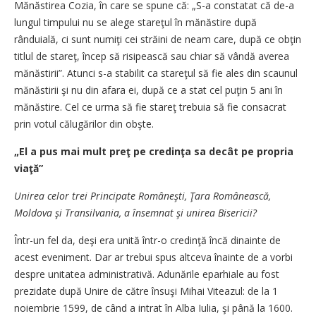
Mănăstirea Cozia, în care se spune că: „S-a constatat că de-a
lungul timpului nu se alege stareţul în mănăstire după
rânduială, ci sunt numiţi cei străini de neam care, după ce obţin
titlul de stareţ, încep să risipească sau chiar să vândă averea
mănăstirii”. Atunci s-a stabilit ca stareţul să fie ales din scaunul
mănăstirii şi nu din afara ei, după ce a stat cel puţin 5 ani în
mănăstire. Cel ce urma să fie stareţ trebuia să fie consacrat
prin votul călugărilor din obşte.
„El a pus mai mult preţ pe credinţa sa decât pe propria
viaţă”
Unirea celor trei Principate Româneşti, Ţara Românească,
Moldova şi Transilvania, a însemnat şi unirea Bisericii?
Într-un fel da, deşi era unită într-o credinţă încă dinainte de
acest eveniment. Dar ar trebui spus altceva înainte de a vorbi
despre unitatea administrativă. Adunările eparhiale au fost
prezidate după Unire de către însuşi Mihai Viteazul: de la 1
noiembrie 1599, de când a intrat în Alba Iulia, şi până la 1600.