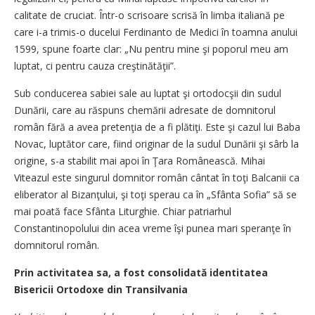
calitate de cruciat. Într-o scrisoare scrisă în limba italiană pe
care i-a trimis-o ducelui Ferdinanto de Medici în toamna anului
1599, spune foarte clar: „Nu pentru mine şi poporul meu am
luptat, ci pentru cauza creştinătăţii”.
Sub conducerea sabiei sale au luptat şi ortodocşii din sudul
Dunării, care au răspuns chemării adresate de domnitorul
român fără a avea pretenţia de a fi plătiţi. Este şi cazul lui Baba
Novac, luptător care, fiind originar de la sudul Dunării şi sârb la
origine, s-a stabilit mai apoi în Ţara Românească. Mihai
Viteazul este singurul domnitor român cântat în toţi Balcanii ca
eliberator al Bizanţului, şi toţi sperau ca în „Sfânta Sofia” să se
mai poată face Sfânta Liturghie. Chiar patriarhul
Constantinopolului din acea vreme îşi punea mari speranţe în
domnitorul român.
Prin activitatea sa, a fost consolidată identitatea
Bisericii Ortodoxe din Transilvania