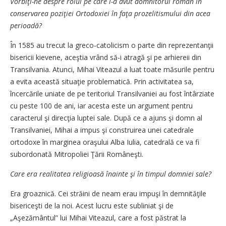
Vorbiţi-ne despre rolul pe care l-a avut domnitorul român în
conservarea poziţiei Ortodoxiei în faţa prozelitismului din acea
perioadă?
În 1585 au trecut la greco-catolicism o parte din reprezentanţii
bisericii kievene, aceştia vrând să-i atragă şi pe arhiereii din
Transilvania. Atunci, Mihai Viteazul a luat toate măsurile pentru
a evita această situaţie problematică. Prin activitatea sa,
încercările uniate de pe teritoriul Transilvaniei au fost întârziate
cu peste 100 de ani, iar acesta este un argument pentru
caracterul şi direcţia luptei sale. După ce a ajuns şi domn al
Transilvaniei, Mihai a impus şi construirea unei catedrale
ortodoxe în marginea oraşului Alba Iulia, catedrală ce va fi
subordonată Mitropoliei Ţării Româneşti.
Care era realitatea religioasă înainte şi în timpul domniei sale?
Era groaznică. Cei străini de neam erau impuşi în demnităţile
bisericeşti de la noi. Acest lucru este subliniat şi de
„Aşezământul” lui Mihai Viteazul, care a fost păstrat la