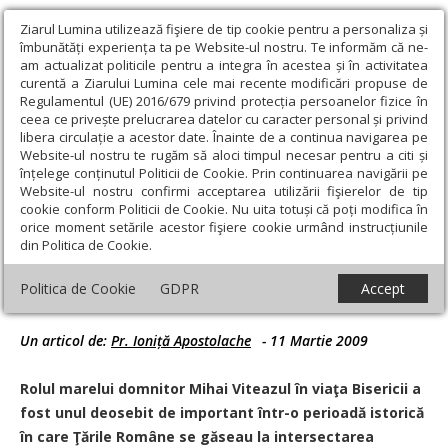
Ziarul Lumina utilizează fişiere de tip cookie pentru a personaliza și
îmbunătăți experiența ta pe Website-ul nostru. Te informăm că ne-
am actualizat politicile pentru a integra în acestea și în activitatea
curentă a Ziarului Lumina cele mai recente modificări propuse de
Regulamentul (UE) 2016/679 privind protecția persoanelor fizice în
ceea ce privește prelucrarea datelor cu caracter personal și privind
libera circulație a acestor date. Înainte de a continua navigarea pe
Website-ul nostru te rugăm să aloci timpul necesar pentru a citi și
Ziarul Lumina
›
Educaţie și Cultură
›
Interviu
›
„Mihai Viteazul
înțelege conținutul Politicii de Cookie. Prin continuarea navigării pe
este singurul domnitor român cântat în toţi Balcanii ca eliberator al
Website-ul nostru confirmi acceptarea utilizării fişierelor de tip
Bizanţului”
cookie conform Politicii de Cookie. Nu uita totuși că poți modifica în
orice moment setările acestor fişiere cookie urmând instrucțiunile
„Mihai Viteazul este singurul domnitor
din Politica de Cookie.
român cântat în toţi Balcanii ca eliberator
Politica de Cookie
GDPR
Accept
al Bizanţului”
Un articol de:
Pr. Ioniță Apostolache
-
11 Martie 2009
Rolul marelui domnitor Mihai Viteazul în viaţa Bisericii a
fost unul deosebit de important într-o perioadă istorică
în care Ţările Române se găseau la intersectarea