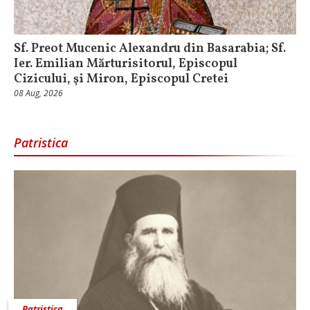
Sf. Preot Mucenic Alexandru din Basarabia; Sf.
Ier. Emilian Mărturisitorul, Episcopul
Cizicului, şi Miron, Episcopul Cretei
08 Aug, 2026
Patristica
Patristica