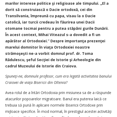
marilor interese politice şi religioase ale timpului. „El a
dorit să construiască o Dacie ortodoxă, cei din
Transilvania, împreună cu papa, visau la o Dacie
catolică, iar turcii credeau în făurirea unei Dacii
otomane tocmai pentru a putea stăpâni gurile Dunării.
În acest context, Mihai Viteazul s-a dovedit a fi un
apărător al Ortodoxiei.” Despre importanţa prezenţei
marelui domnitor în viaţa Ortodoxiei noastre
strămoşeşti ne-a vorbit domnul prof. dr. Toma
Rădulescu, şeful Secţiei de Istorie şi Arheologie din
cadrul Muzeului de Istorie din Craiova.
Spuneţi-ne, domnule profesor, cum era legată activitatea banului
Craiovei de viaţa Bisericii din Oltenia?
Avea rolul de a întări Ortodoxia prin misiunea sa de a răspunde
atacurilor popoarelor migratoare. Banul era puterea laică ce
trebuia să pună în aplicare normele Bisericii Ortodoxe prin
mijloace specifice. În mod normal, în prestigiul acestei activităţi