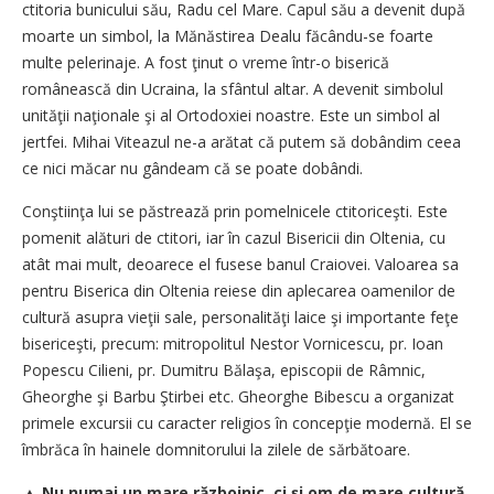
ctitoria bunicului său, Radu cel Mare. Capul său a devenit după
moarte un simbol, la Mănăstirea Dealu făcându-se foarte
multe pelerinaje. A fost ţinut o vreme într-o biserică
românească din Ucraina, la sfântul altar. A devenit simbolul
unităţii naţionale şi al Ortodoxiei noastre. Este un simbol al
jertfei. Mihai Viteazul ne-a arătat că putem să dobândim ceea
ce nici măcar nu gândeam că se poate dobândi.
Conştiinţa lui se păstrează prin pomelnicele ctitoriceşti. Este
pomenit alături de ctitori, iar în cazul Bisericii din Oltenia, cu
atât mai mult, deoarece el fusese banul Craiovei. Valoarea sa
pentru Biserica din Oltenia reiese din aplecarea oamenilor de
cultură asupra vieţii sale, personalităţi laice şi importante feţe
bisericeşti, precum: mitropolitul Nestor Vornicescu, pr. Ioan
Popescu Cilieni, pr. Dumitru Bălaşa, episcopii de Râmnic,
Gheorghe şi Barbu Ştirbei etc. Gheorghe Bibescu a organizat
primele excursii cu caracter religios în concepţie modernă. El se
îmbrăca în hainele domnitorului la zilele de sărbătoare.
▲
Nu numai un mare războinic, ci şi om de mare cultură