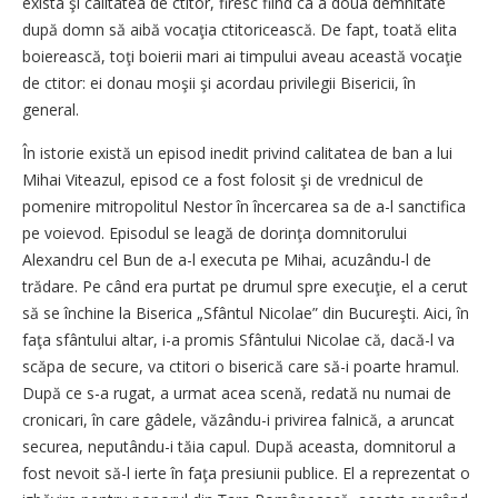
exista şi calitatea de ctitor, firesc fiind ca a doua demnitate
după domn să aibă vocaţia ctitoricească. De fapt, toată elita
boierească, toţi boierii mari ai timpului aveau această vocaţie
de ctitor: ei donau moşii şi acordau privilegii Bisericii, în
general.
În istorie există un episod inedit privind calitatea de ban a lui
Mihai Viteazul, episod ce a fost folosit şi de vrednicul de
pomenire mitropolitul Nestor în încercarea sa de a-l sanctifica
pe voievod. Episodul se leagă de dorinţa domnitorului
Alexandru cel Bun de a-l executa pe Mihai, acuzându-l de
trădare. Pe când era purtat pe drumul spre execuţie, el a cerut
să se închine la Biserica „Sfântul Nicolae” din Bucureşti. Aici, în
faţa sfântului altar, i-a promis Sfântului Nicolae că, dacă-l va
scăpa de secure, va ctitori o biserică care să-i poarte hramul.
După ce s-a rugat, a urmat acea scenă, redată nu numai de
cronicari, în care gâdele, văzându-i privirea falnică, a aruncat
securea, neputându-i tăia capul. După aceasta, domnitorul a
fost nevoit să-l ierte în faţa presiunii publice. El a reprezentat o