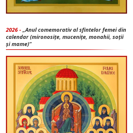
2026 -
„Anul comemorativ al sfintelor femei din
calendar (mironosițe, mu­cenițe, monahii, soții
și mame)”