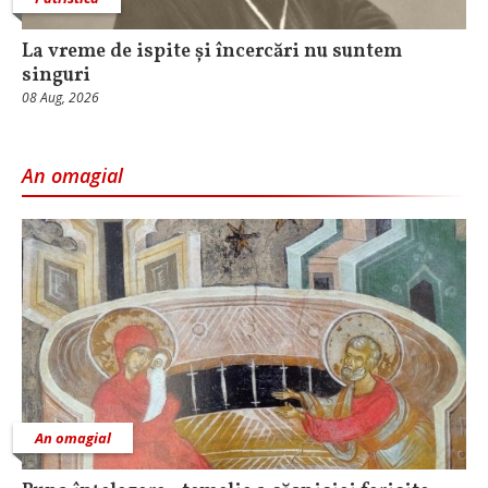
La vreme de ispite și încercări nu suntem
singuri
08 Aug, 2026
An omagial
An omagial