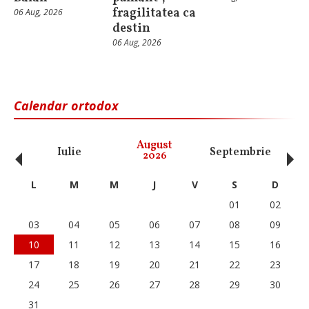
fragilitatea ca
06 Aug, 2026
destin
06 Aug, 2026
Calendar ortodox
‹
›
August
Iulie
Septembrie
O
2026
L
M
M
J
V
S
D
01
02
03
04
05
06
07
08
09
10
11
12
13
14
15
16
17
18
19
20
21
22
23
24
25
26
27
28
29
30
31