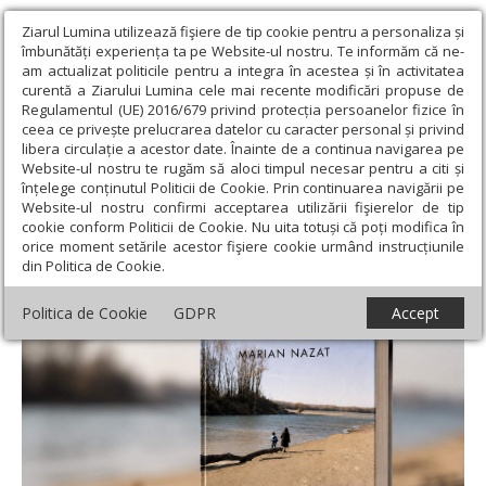
Ziarul Lumina utilizează fişiere de tip cookie pentru a personaliza și
îmbunătăți experiența ta pe Website-ul nostru. Te informăm că ne-
am actualizat politicile pentru a integra în acestea și în activitatea
curentă a Ziarului Lumina cele mai recente modificări propuse de
Regulamentul (UE) 2016/679 privind protecția persoanelor fizice în
ceea ce privește prelucrarea datelor cu caracter personal și privind
libera circulație a acestor date. Înainte de a continua navigarea pe
Website-ul nostru te rugăm să aloci timpul necesar pentru a citi și
Ziarul Lumina
›
Educaţie și Cultură
›
Lumina literară şi artistică
›
înțelege conținutul Politicii de Cookie. Prin continuarea navigării pe
„Cartea Islazului meu”, o proclamație de iubire
Website-ul nostru confirmi acceptarea utilizării fişierelor de tip
cookie conform Politicii de Cookie. Nu uita totuși că poți modifica în
„Cartea Islazului meu”, o proclamație de
orice moment setările acestor fişiere cookie urmând instrucțiunile
din Politica de Cookie.
iubire
Politica de Cookie
GDPR
Accept