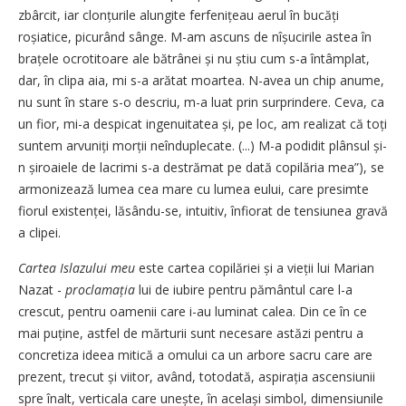
zbârcit, iar clonțurile alungite ferfenițeau aerul în bucăți
roșiatice, picurând sânge. M-am ascuns de nîșucirile astea în
brațele ocrotitoare ale bătrânei și nu știu cum s-a întâmplat,
dar, în clipa aia, mi s-a arătat moartea. N-avea un chip anume,
nu sunt în stare s-o descriu, m-a luat prin surprindere. Ceva, ca
un fior, mi-a despicat ingenuitatea și, pe loc, am realizat că toți
suntem arvuniți morții neînduplecate. (...) M-a podidit plânsul și-
n șiroaiele de lacrimi s-a destrămat pe dată copilăria mea”), se
armonizează lumea cea mare cu lumea eului, care presimte
fiorul existenței, lăsându-se, intuitiv, înfiorat de tensiunea gravă
a clipei.
Cartea Islazului meu
este cartea copilăriei și a vieții lui Marian
Nazat -
proclamația
lui de iubire pentru pământul care l-a
crescut, pentru oamenii care i-au luminat calea. Din ce în ce
mai puține, astfel de mărturii sunt necesare astăzi pentru a
concretiza ideea mitică a omului ca un arbore sacru care are
prezent, trecut și viitor, având, totodată, aspirația ascensiunii
spre înalt, verticala care unește, în același simbol, dimensiunile