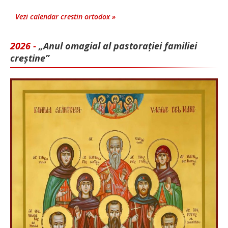
Vezi calendar crestin ortodox »
2026 -
„Anul omagial al pastorației familiei
creștine”