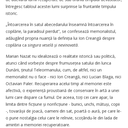
întregesc tabloul acestei lumi surprinse la fruntariile timpului
istoric.
„Întoarcerea în satul abecedarului înseamnă întoarcerea în
copilărie, la paradisul pierdut”, se confesează memorialistul,
adăugând propria nuanță la definiția lui Ion Creangă despre
copilăria ca
singura veselă și nevinovată
.
Marian Nazat nu idealizează o realitate istorică sau politică,
atunci când vorbește despre frumusețea satului din lunca
Dunării, ținutul Teleormanului, cum, de altfel, nici un
memorialist nu o face - nici Ion Creangă, nici Lucian Blaga, nici
Octavian Paler. Recuperarea acelui timp al memoriei este
afectivă, o experiență proustiană de conservare în artă a unei
lumi care dispare ca fumul. De aceea, toți cei care apar, la
limita dintre ficțiune și nonficțiune - bunici, unchi, mătuși, copii
-, tovarășii de joacă, oameni din sat, poartă o aură, pe care le-
o pune nostalgia celui care le reînvie, scoțându-le din lada de
amintiri a memoriei recuperatoare.