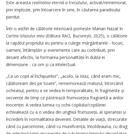
Este aceasta
realitatea eternă a trecutului
, activat/rememorat,
prin implozie, prin întoarcere în sine, în căutarea paradisului
pierdut.
Într-o astfel de călătorie interioară pornește Marian Nazat în
Cartea Islazului meu
(Editura RAO, București, 2025), o călătorie
la capătul propriului eu pentru a culege mărgăritarele - locuri,
oameni, întâmplări și evenimente care au contribuit, prin
desant afectiv, la formarea personalității în dubla ei
dimensiune - ca om și ca intelectual.
„Ca un copil al închipuirilor”, „acolo, la Islaz, când eram mic,
călătoream des pe Soare”, rememorează maturul, întorcând
ocheanul, pentru a se vedea în temporalitate, în fragmente și
secvențe de timp ce păstrează frumusețea fragrantă a anilor
inocenței. A vedea lumea cu ochii copilului/copilăriei
echivalează cu a o vedea din unghiul frumuseții, al speranței și
încrederii în normalitatea devenirii. Detaliile de viață, strecurate
când cu parcimonie, când cu munificență, întotdeauna, cu drag
de adevărul lumii recuperate de sub tirania timpului devastator,