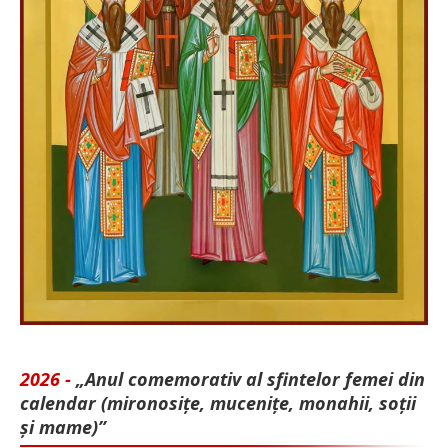
2026 -
„Anul comemorativ al sfintelor femei din
calendar (mironosițe, mu­cenițe, monahii, soții
și mame)”