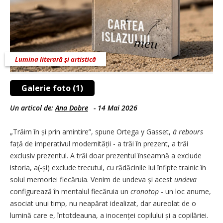
Lumina literară şi artistică
Galerie foto (1)
Un articol de:
Ana Dobre
-
14 Mai 2026
„Trăim în și prin amintire”, spune Ortega y Gasset,
à rebours
față de imperativul moder­nității - a trăi în prezent, a trăi
exclusiv prezentul. A trăi doar prezentul înseamnă a exclude
istoria, a(-și) exclude trecutul, cu rădăcinile lui înfipte trainic în
solul memoriei fiecăruia. Venim de undeva și acest
undeva
configurează în mentalul fiecăruia un
cronotop
- un loc anume,
asociat unui timp, nu neapărat idealizat, dar aureolat de o
lumină care e, întotdeauna, a inocenței copilului și a copilăriei.