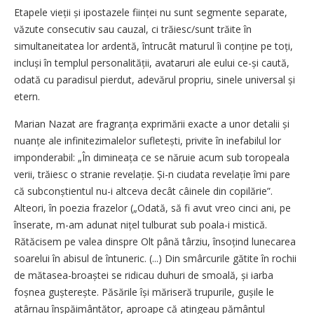
Etapele vieții și ipostazele ființei nu sunt segmente separate,
văzute consecutiv sau cauzal, ci trăiesc/sunt trăite în
simultaneitatea lor ardentă, întrucât maturul îi conține pe toți,
incluși în templul personalității, avataruri ale eului ce-și caută,
odată cu paradisul pierdut, adevărul propriu, sinele universal și
etern.
Marian Nazat are fragranța exprimării exacte a unor detalii și
nuanțe ale infinitezima­lelor sufletești, privite în inefabilul lor
imponderabil: „În dimineața ce se năruie acum sub toropeala
verii, trăiesc o stranie revelație. Și-n ciudata revelație îmi pare
că sub­conș­tientul nu-i altceva decât câinele din copilărie”.
Alteori, în poezia frazelor („Odată, să fi avut vreo cinci ani, pe
înserate, m-am adunat nițel tulburat sub poala-i mistică.
Rătăcisem pe valea dinspre Olt până târziu, însoțind lunecarea
soarelui în abisul de întuneric. (...) Din smârcurile gătite în rochii
de mătasea-broaștei se ridicau duhuri de smoală, și iarba
foșnea gușterește. Păsările își măriseră trupurile, gușile le
atârnau înspăimântător, aproape că atingeau pământul