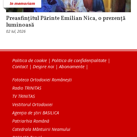
In memoriam
Preasfințitul Părinte Emilian Nica, o prezență
luminoasă
02 Iul, 2026
Politica de cookie
|
Politica de confidențialitate
|
Contact
|
Despre noi
|
Abonamente
|
Fototeca Ortodoxiei Românești
Radio TRINITAS
TV TRINITAS
Vestitorul Ortodoxiei
Agenţia de ştiri BASILICA
Patriarhia Română
Catedrala Mântuirii Neamului