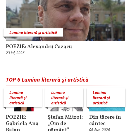
Lumina literară şi artistică
POEZIE: Alexandru Cazacu
23 Iul, 2026
TOP 6 Lumina literară şi artistică
Lumina
Lumina
Lumina
literară şi
literară şi
literară şi
artistică
artistică
artistică
POEZIE:
Ștefan Mitroi:
Din tăcere în
Gabriela Ana
„Om de
cântec
Balan
pământ”,
06 Aug, 2026