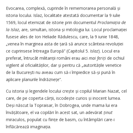
Evocarea, complexă, cuprinde în rememorarea personală și
istoria locului. Islaz, localitate atestată documentar la 9 iulie
1569, locul eternizat de istorie prin documentul
Procla­mația de
la Islaz
, are, simultan, istoria și mitologia lui. Locul proclamației
fusese ales de Ion Heliade Rădulescu, care, la 9 iunie 1848,
„venea în marginea asta de țară să arunce scânteia revoluției
ce cuprinsese întreaga Europă” (Capitolul 5.
Islaz
). Locul era
preferat, întrucât militanții români erau aici
mai feriți
de ochiul
vigilent al oficialităților, dar și pentru că „autoritățile venetice
de la București nu aveau cum să-i împiedice să-și pună în
aplicare planurile îndrăznețe”.
Cu istoria și legendele locului crește și copilul Marian Nazat, cel
care, de pe coperta cărții, iscodește curios și inocent lumea.
Deși născut la Topraisar, în Dobrogea, unde mama lui era
învățătoare, el va copilări în acest sat, un adevărat
ținut
miraculos, populat cu ființe de basm, cu întâmplări care-i
înflăcărează imaginația.