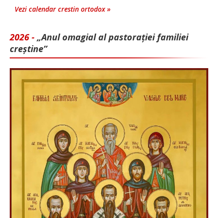
Vezi calendar crestin ortodox »
2026 -
„Anul omagial al pastorației familiei
creștine”