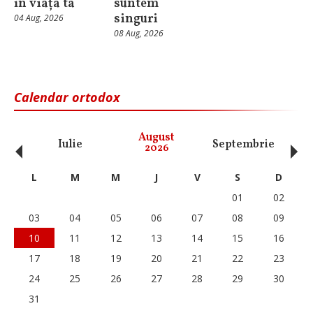
în viața ta
suntem
singuri
04 Aug, 2026
08 Aug, 2026
Calendar ortodox
‹
›
August
Iulie
Septembrie
O
2026
L
M
M
J
V
S
D
01
02
03
04
05
06
07
08
09
10
11
12
13
14
15
16
17
18
19
20
21
22
23
24
25
26
27
28
29
30
31