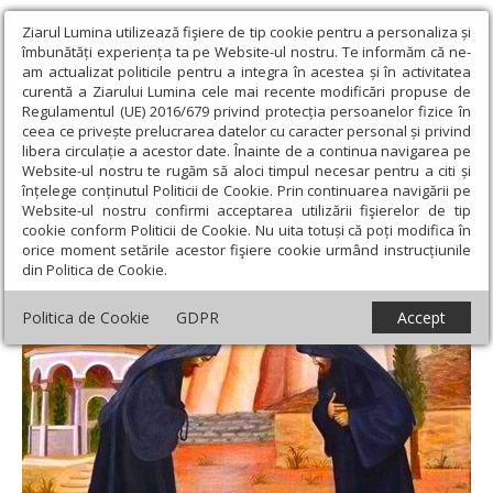
Ziarul Lumina utilizează fişiere de tip cookie pentru a personaliza și
îmbunătăți experiența ta pe Website-ul nostru. Te informăm că ne-
am actualizat politicile pentru a integra în acestea și în activitatea
curentă a Ziarului Lumina cele mai recente modificări propuse de
Regulamentul (UE) 2016/679 privind protecția persoanelor fizice în
ceea ce privește prelucrarea datelor cu caracter personal și privind
libera circulație a acestor date. Înainte de a continua navigarea pe
Website-ul nostru te rugăm să aloci timpul necesar pentru a citi și
Ziarul Lumina
›
Teologie și spiritualitate
›
Patristica
›
Un
înțelege conținutul Politicii de Cookie. Prin continuarea navigării pe
exemplu între iubitorii de aproapele
Website-ul nostru confirmi acceptarea utilizării fişierelor de tip
cookie conform Politicii de Cookie. Nu uita totuși că poți modifica în
Un exemplu între iubitorii de aproapele
orice moment setările acestor fişiere cookie urmând instrucțiunile
din Politica de Cookie.
Politica de Cookie
GDPR
Accept