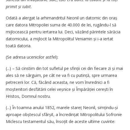
primit și iubit
.
Odată a alergat la arhimandritul Neonil un datornic din oraș
care datora Mitropoliei suma de 40.000 de lei, rugându-l să
mijlocească pentru iertarea lui. Deci, văzând părintele sărăcia
datornicului, a mijlocit la Mitropolitul Veniamin și i-a iertat
toată datoria.
(Se adresa ucenicilor astfel):
(...) – Să cinstim din tot sufletul pe sfinții cei din fiecare zi și mai
ales să ne sârguim, pe cât ne va fi cu putință, spre urmarea
petrecerii lor. Că, făcând aceasta, ne vom învrednici a fi
moștenitori desfătării celei veșnice și Împărăției cerești în
Hristos, Domnul nostru.
(...) În toamna anului 1852, marele stareț Neonil, simțindu-și
aproape obștescul sfârșit, a încredințat Mitropolitului Sofronie
Miclescu testamentul său, însoțit de aceste ultime cuvinte: