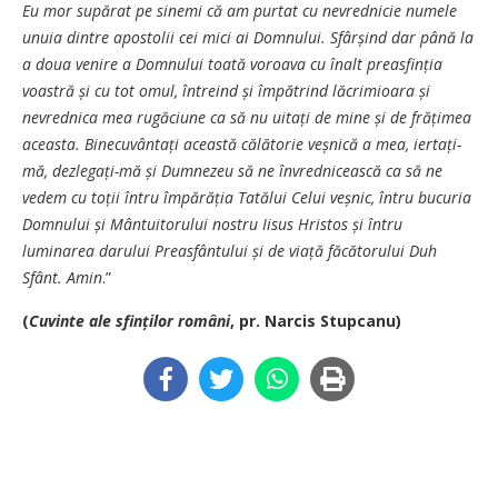
Eu mor supărat pe sinemi că am purtat cu nevrednicie numele
unuia dintre apostolii cei mici ai Domnului. Sfârșind dar până la
a doua venire a Domnului toată voroava cu înalt preasfinția
voastră și cu tot omul, întreind și împătrind lăcrimioara și
nevrednica mea rugăciune ca să nu uitați de mine și de frățimea
aceasta. Binecuvântați această călătorie veșnică a mea, iertați-
mă, dezlega­ți-mă și Dumnezeu să ne învrednicească ca să ne
vedem cu toții întru împărăția Tatălui Celui veșnic, întru bucuria
Domnului și Mântuitorului nostru Iisus Hristos și întru
luminarea darului Preasfântului și de viață făcătorului Duh
Sfânt. Amin
.”
(
Cuvinte ale sfinților români
, pr. Narcis Stupcanu)