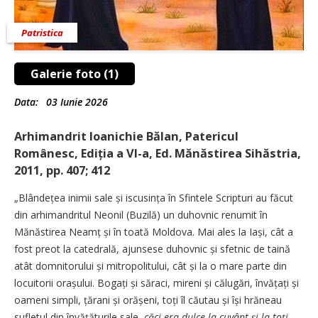
Patristica
Galerie foto (1)
Data:
03 Iunie 2026
Arhimandrit Ioanichie Bălan, Patericul
Românesc, Ediția a VI-a, Ed. Mănăstirea Sihăstria,
2011, pp. 407; 412
„Blândețea inimii sale și iscusința în Sfintele Scripturi au făcut
din arhimandritul Neonil (Buzilă) un duhovnic renumit în
Mănăstirea Neamț și în toată Moldova. Mai ales la Iași, cât a
fost preot la catedrală, ajunsese duhovnic și sfetnic de taină
atât domnitorului și mitropolitului, cât și la o mare parte din
locuitorii orașului. Bogați și săraci, mireni și călugări, învățați și
oameni simpli, țărani și orășeni, toți îl căutau și își hrăneau
sufletul din învățăturile sale,
căci era dulce la cuvânt și la toți