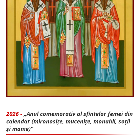
2026 -
„Anul comemorativ al sfintelor femei din
calendar (mironosițe, mu­cenițe, monahii, soții
și mame)”