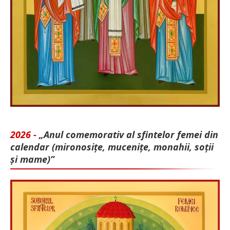
2026 -
„Anul comemorativ al sfintelor femei din
calendar (mironosițe, mu­cenițe, monahii, soții
și mame)”