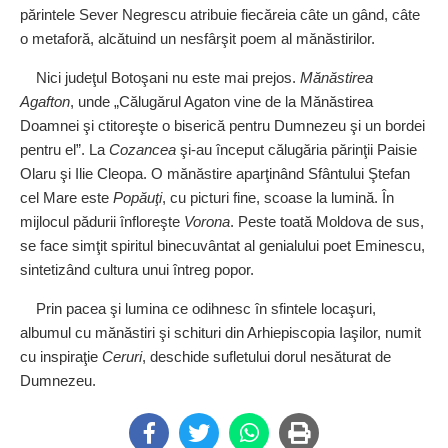
părintele Sever Negrescu atribuie fiecăreia câte un gând, câte
o metaforă, alcătuind un nesfârşit poem al mănăstirilor.
Nici judeţul Botoşani nu este mai prejos.
Mănăstirea
Agafton
, unde „Călugărul Agaton vine de la Mănăstirea
Doamnei şi ctitoreşte o biserică pentru Dumnezeu şi un bordei
pentru el”. La
Cozancea
şi‑au început călugăria părinţii Paisie
Olaru şi Ilie Cleopa. O mănăstire aparţinând Sfântului Ştefan
cel Mare este
Popăuţi
, cu picturi fine, scoase la lumină. În
mijlocul pădurii înfloreşte
Vorona
. Peste toată Moldova de sus,
se face simţit spiritul binecuvântat al genialului poet Eminescu,
sintetizând cultura unui întreg popor.
Prin pacea şi lumina ce odihnesc în sfintele locaşuri,
albumul cu mănăstiri şi schituri din Arhiepiscopia Iaşilor, numit
cu inspiraţie
Ceruri
, deschide sufletului dorul nesăturat de
Dumnezeu.