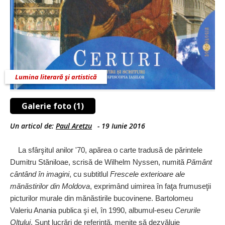
Lumina literară şi artistică
Galerie foto (1)
Un articol de:
Paul Aretzu
-
19 Iunie 2016
La sfârşitul anilor '70, apărea o carte tradusă de părintele
Dumitru Stăniloae, scrisă de Wilhelm Nyssen, numită
Pământ
cântând în imagini
, cu subtitlul
Frescele exterioare ale
mănăstirilor din Moldova
, exprimând uimirea în faţa frumuseţii
picturilor murale din mănăstirile bucovinene. Bartolomeu
Valeriu Anania publica şi el, în 1990, albumul‑eseu
Cerurile
Oltului
. Sunt lucrări de referinţă, menite să dezvăluie