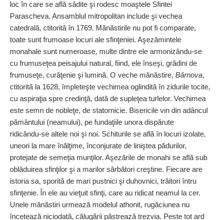
loc în care se află sădite şi rodesc moaştele Sfintei
Parascheva. Ansamblul mitropolitan include şi vechea
catedrală, ctitorită în 1769. Mănăstirile nu pot fi comparate,
toate sunt frumoase locuri ale sfinţeniei. Aşezămintele
monahale sunt numeroase, multe dintre ele armonizându‑se
cu frumuseţea peisajului natural, fiind, ele înseşi, grădini de
frumuseţe, curăţenie şi lumină. O veche mănăstire,
Bârnova
,
ctitorită la 1628, împleteşte vechimea oglindită în zidurile tocite,
cu aspiraţia spre credinţă, dată de supleţea turlelor. Vechimea
este semn de nobleţe, de statornicie. Bisericile vin din adâncul
pământului (neamului), pe fundaţiile unora dispărute
ridicându‑se altele noi şi noi. Schiturile se află în locuri izolate,
uneori la mare înălţime, înconjurate de liniştea pădurilor,
protejate de semeţia munţilor. Aşezările de monahi se află sub
oblăduirea sfinţilor şi a marilor sărbători creştine. Fiecare are
istoria sa, sporită de mari pustnici şi duhovnici, trăitori întru
sfinţenie. În ele au vieţuit sfinţi, care au ridicat neamul la cer.
Unele mănăstiri urmează modelul athonit, rugăciunea nu
încetează niciodată, călugării păstrează trezvia. Peste tot ard