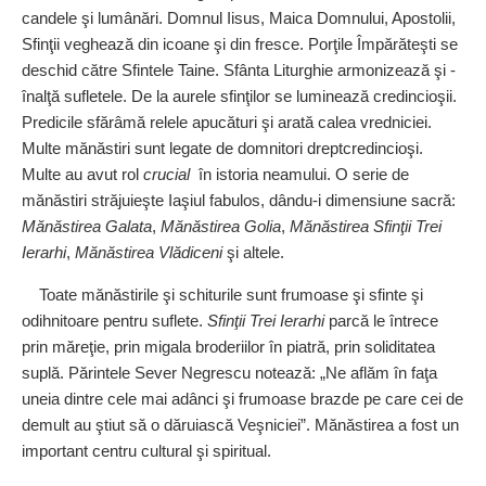
candele şi lumânări. Domnul Iisus, Maica Domnului, Apostolii,
Sfinţii veghează din icoane şi din fresce. Porţile Împărăteşti se
deschid către Sfintele Taine. Sfânta Liturghie armonizează şi ­
înalţă sufletele. De la aurele sfinţilor se luminează credincioşii.
Predicile sfărâmă relele apucături şi arată calea vredniciei.
Multe mănăstiri sunt legate de domnitori dreptcredincioşi.
Multe au avut rol
crucial
în istoria neamului. O serie de
mănăstiri străjuieşte Iaşiul fabulos, dându‑i dimensiune sacră:
Mănăstirea Galata
,
Mănăstirea Golia
,
Mănăstirea Sfinţii Trei
Ierarhi
,
Mănăstirea Vlădiceni
şi altele.
Toate mănăstirile şi schiturile sunt frumoase şi sfinte şi
odihnitoare pentru suflete.
Sfinţii Trei Ierarhi
parcă le întrece
prin măreţie, prin migala broderiilor în piatră, prin soliditatea
suplă. Părintele Sever Negrescu notează: „Ne aflăm în faţa
uneia dintre cele mai adânci şi frumoase brazde pe care cei de
demult au ştiut să o dăruiască Veşniciei”. Mănăstirea a fost un
important centru cultural şi spiritual.