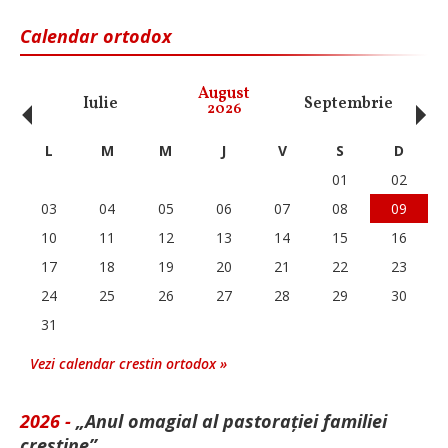
Calendar ortodox
‹
›
August
Iulie
Septembrie
O
2026
L
M
M
J
V
S
D
01
02
03
04
05
06
07
08
09
10
11
12
13
14
15
16
17
18
19
20
21
22
23
24
25
26
27
28
29
30
31
Vezi calendar crestin ortodox »
2026 -
„Anul omagial al pastorației familiei
creștine”