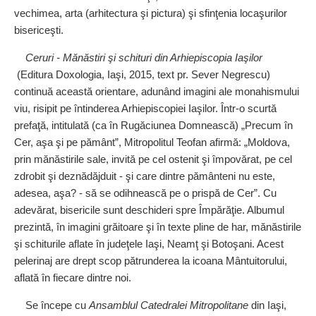
vechimea, arta (arhitectura şi pictura) şi sfinţenia locaşurilor
bisericeşti.
Ceruri - Mănăstiri şi schituri din Arhiepiscopia Iaşilor
(Editura Doxologia, Iaşi, 2015, text pr. Sever Negrescu)
continuă această orientare, adunând ima­gini ale monahismului
viu, risipit pe întinderea Arhiepiscopiei Iaşilor. Într‑o scurtă
prefaţă, intitulată (ca în Rugăciunea Domnească) „Precum în
Cer, aşa şi pe pământ”, Mitropolitul Teofan afirmă: „Moldova,
prin mănăstirile sale, invită pe cel ostenit şi împovărat, pe cel
zdrobit şi deznădăjduit - şi care dintre pământeni nu este,
adesea, aşa? - să se odihnească pe o prispă de Cer”. Cu
adevărat, bisericile sunt deschideri spre Împărăţie. Albumul
prezintă, în imagini grăitoare şi în texte pline de har, mănăstirile
şi schiturile aflate în judeţele Iaşi, Neamţ şi Botoşani. Acest
pelerinaj are drept scop pătrunderea la icoana Mântuitorului,
aflată în fiecare dintre noi.
Se începe cu
Ansamblul Catedralei Mitropolitane
din Iaşi,