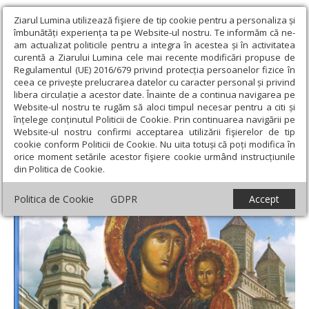
Ziarul Lumina utilizează fişiere de tip cookie pentru a personaliza și
îmbunătăți experiența ta pe Website-ul nostru. Te informăm că ne-
am actualizat politicile pentru a integra în acestea și în activitatea
curentă a Ziarului Lumina cele mai recente modificări propuse de
Regulamentul (UE) 2016/679 privind protecția persoanelor fizice în
ceea ce privește prelucrarea datelor cu caracter personal și privind
libera circulație a acestor date. Înainte de a continua navigarea pe
Website-ul nostru te rugăm să aloci timpul necesar pentru a citi și
Ziarul Lumina
›
Educaţie și Cultură
›
Lumina literară şi artistică
›
înțelege conținutul Politicii de Cookie. Prin continuarea navigării pe
Un poem nesfârşit al mănăstirilor
Website-ul nostru confirmi acceptarea utilizării fişierelor de tip
cookie conform Politicii de Cookie. Nu uita totuși că poți modifica în
Un poem nesfârşit al mănăstirilor
orice moment setările acestor fişiere cookie urmând instrucțiunile
din Politica de Cookie.
Politica de Cookie
GDPR
Accept