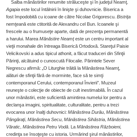
Salba mănăstirilor renumite străluceşte şi în judeţul Neamţ.
Agapia
este locul întâlnirii în linişte şi duhovnicie. Biserica a
fost împodobită cu icoane de către Nicolae Grigorescu.
Bistriţa
nemţeană este ctitorită de Alexandru cel Bun. Icoanele şi
frescele au o frumuseţe aparte, dată de prezenţa permanentă
a harului. Marea
Mănăstire ­Neamţ
este un centru important al
vieţii monahale din întreaga Biserică Ortodoxă. Stareţul Paisie
Velicikovski a adus tipicul ­athonit, a făcut traduceri din Sfinţii
Părinţi, alcătuind o cunoscută Filocalie. Părintele Sever
Negrescu afirmă: „O Liturghie trăită la Mănăstirea Neamţ,
alături de sfinţii fără de morminte, face să te simţi
contemporanul Cerului, contemporanul Învierii”. Muzeul
reuneşte o colecţie de obiecte de cult inestimabilă. În cazul
unor mănăstiri, este suficientă amintirea numelui lor pentru a
declanşa ima­gini, spiritualitate, culturalitate, pentru a trezi
evocarea unor înalţi duhovnici:
Mănăstirea Durău
,
Mănăstirea
Pângăraţi
,
Mănăstirea Secu
,
Mănăstirea Sihăstria
,
Mănăstirea
Văratic
,
Mănăstirea Petru Vodă
. La
Mănăstirea Războieni,
credinţa se însoţeşte cu istoria. Urmărind şirul mănăstirilor,