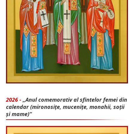
2026 -
„Anul comemorativ al sfintelor femei din
calendar (mironosițe, mu­cenițe, monahii, soții
și mame)”