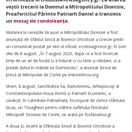
veștii trecerii la Domnul a Mitropolitului Dionisie,
Preafericitul Părinte Patriarh Daniel a transmis
un
mesaj de condoleanțe
.
Mutarea la cereștile lăcașuri a Mitropolitului Dionisie a fost
anunțată de Sfântul Sinod al Bisericii Ortodoxe a Greciei printr-
un comunicat postat pe site-ul oficial, ecclesiagreece.gr, în zorii
zilei de 8 august. „În 7 august 2025, după ce a fost încercat
timp de un an de boală și a îndurat-o cu tărie și răbdare, și-a
predat duhul în mâinile lui Dumnezeu”, a anunțat Biroul de
presă al Mitropoliei de Corint pe imkorinthou.org.
Vineri, 8 august, Sanctitatea Sa, Bartolomeu, Arhiepiscop al
Constantinopolului-Noua Romă și Patriarh Ecumenic, a
săvârșit, în Catedrala Patriarhală, înconjurat de clericii sfântului
lăcaș, un Trisaghion pentru odihna sufletului fericitului
Mitropolit Dionisie de Corint, se arată pe fosfanariou.gr.
A doua zi, ierarhi ai Sfântului Sinod al Bisericii Ortodoxe a