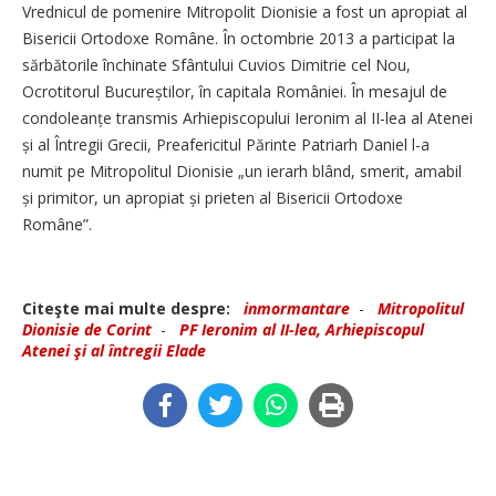
Vrednicul de pomenire Mitropolit Dionisie a fost un apropiat al
Bisericii Ortodoxe Române. În octombrie 2013 a participat la
sărbătorile închinate Sfântului Cuvios Dimitrie cel Nou,
Ocrotitorul Bucureștilor, în capitala României. În mesajul de
condoleanțe transmis Arhiepiscopului Ieronim al II-lea al Atenei
și al Întregii Grecii, Preafericitul Părinte Patriarh Daniel l-a
numit pe Mitropolitul Dionisie „un ierarh blând, smerit, amabil
și primitor, un apropiat și prieten al Bisericii Ortodoxe
Române”.
Citeşte mai multe despre:
inmormantare
-
Mitropolitul
Dionisie de Corint
-
PF Ieronim al II-lea, Arhiepiscopul
Atenei şi al întregii Elade