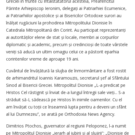
Greciei în frunte cu Întâi­stătătorul acesteia, Preafericitul
Părinte Arhiepiscop Ieronim, delegați ai Patriarhiei Ecumenice,
ai Patriarhiilor apostolice și ai Bisericilor Ortodoxe surori au
înălțat rugăciuni la prohodirea Mitropolitului Dionisie în
Catedrala Mitropolitană din Corint. Au participat reprezentanți
ai autorităților elene de stat și locale, membri ai corpurilor
diplomatic și academic, precum și credincioși de toate vârstele
veniți să aducă un ultim omagiu celui ce a păstorit eparhia
corintenilor vreme de aproape 19 ani.
Cuvântul de învățătură la slujba de înmormântare a fost rostit
de arhimandritul Ioannis Karamouzis, secretarul șef al Sfântului
Sinod al Bisericii Greciei. Mitropolitul Dionisie „L-a predicat pe
Hristos Cel răstignit și înviat de-a lungul întregii sale vieți... S-a
străduit să-L sădească pe Hristos în inimile oamenilor. Cu el
am învățat cu toții ce înseamnă lupta pentru a deveni un sfânt
al lui Dumnezeu”, se arată pe Orthodoxia News Agency.
Dimitrios Ptochos, guvernator al regiunii Peloponez, l-a numit
pe Mitropolitul Dionisie „ierarh al iubirii și al slujirii”: „Dionisie de