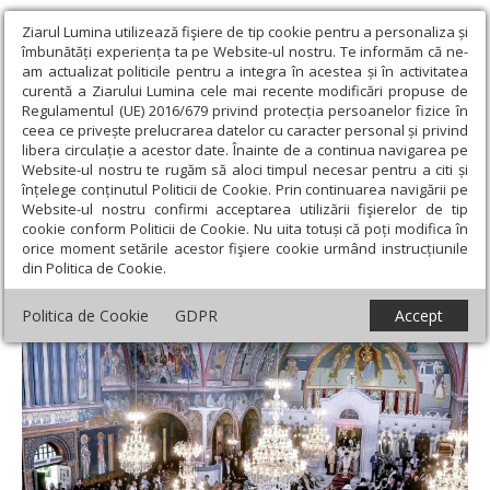
Ziarul Lumina utilizează fişiere de tip cookie pentru a personaliza și
îmbunătăți experiența ta pe Website-ul nostru. Te informăm că ne-
am actualizat politicile pentru a integra în acestea și în activitatea
curentă a Ziarului Lumina cele mai recente modificări propuse de
Regulamentul (UE) 2016/679 privind protecția persoanelor fizice în
ceea ce privește prelucrarea datelor cu caracter personal și privind
libera circulație a acestor date. Înainte de a continua navigarea pe
Website-ul nostru te rugăm să aloci timpul necesar pentru a citi și
Ziarul Lumina
›
Educaţie și Cultură
›
Revista presei
›
Mitropolitul
înțelege conținutul Politicii de Cookie. Prin continuarea navigării pe
Dionisie al Corintului a fost înmormântat
Website-ul nostru confirmi acceptarea utilizării fişierelor de tip
cookie conform Politicii de Cookie. Nu uita totuși că poți modifica în
Mitropolitul Dionisie al Corintului a fost
orice moment setările acestor fişiere cookie urmând instrucțiunile
din Politica de Cookie.
înmormântat
Politica de Cookie
GDPR
Accept