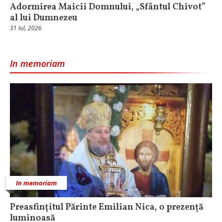
Adormirea Maicii Domnului, „Sfântul Chivot”
al lui Dumnezeu
31 Iul, 2026
In memoriam
In memoriam
Preasfințitul Părinte Emilian Nica, o prezență
luminoasă