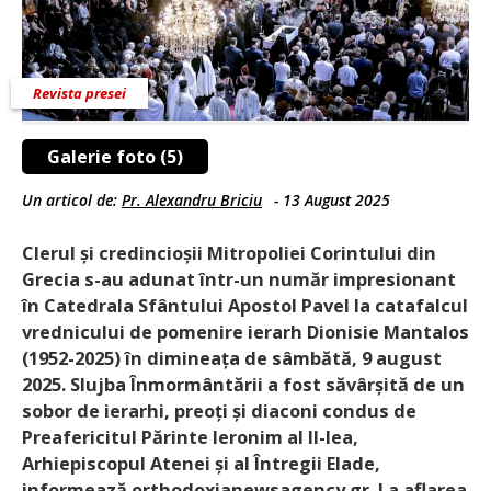
Revista presei
Galerie foto (5)
Un articol de:
Pr. Alexandru Briciu
-
13 August 2025
Clerul și credincioșii Mitropoliei Corintului din
Grecia s-au adunat într-un număr impresionant
în Catedrala Sfântului Apostol Pavel la catafalcul
vrednicului de pomenire ierarh Dionisie Mantalos
(1952-2025) în dimineața de sâmbătă, 9 august
2025. Slujba Înmormântării a fost săvârșită de un
sobor de ierarhi, preoți și diaconi condus de
Preafericitul Părinte Ieronim al II-lea,
Arhiepiscopul Atenei și al Întregii Elade,
informează orthodoxianewsagency.gr. La aflarea