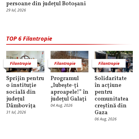
persoane din județul Botoșani
29 Iul, 2026
TOP 6 Filantropie
Filantropie
Filantropie
Filantropie
Sprijin pentru
Programul
Solidaritate
o instituţie
„Iubește-ți
în acțiune
socială din
aproapele!” în
pentru
judeţul
județul Galați
comunitatea
Dâmboviţa
creștină din
04 Aug, 2026
Gaza
31 Iul, 2026
06 Aug, 2026