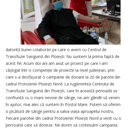
datorită bunei colaborări pe care o avem cu Cen­trul de
Transfuzie Sanguină din Ploiești. Nu suntem la prima faptă de
acest fel. Acum doi ani am avut un proiect pe care l-am
câştigat într-o compe­tiție de proiecte la nivel jude­țean, prin
care s-a desfă­șurat o campanie de donare la 20 de parohii din
cadrul Protoieriei Ploiești Nord. La rugămintea Centrului de
Transfuzie Sanguină din Ploiești, care în această perioadă se
confruntă cu o mare nevoie de sânge, ne-am gândit să venim
în ajutor, mai ales că suntem în Postul Mare. Putem să oferim
o picătură de sânge pentru a salva viața aproapelui nostru.
Fiecare parohie din cadrul Protoieriei Ploiești Nord a venit cu o
persoană care să doneze. Ne dorim să continuăm campania