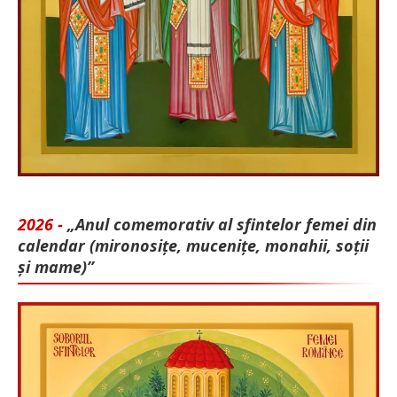
2026 -
„Anul comemorativ al sfintelor femei din
calendar (mironosițe, mu­cenițe, monahii, soții
și mame)”