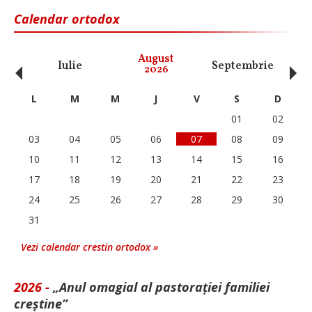
Calendar ortodox
‹
›
August
Iulie
Septembrie
O
2026
L
M
M
J
V
S
D
01
02
03
04
05
06
07
08
09
10
11
12
13
14
15
16
17
18
19
20
21
22
23
24
25
26
27
28
29
30
31
Vezi calendar crestin ortodox »
2026 -
„Anul omagial al pastorației familiei
creștine”