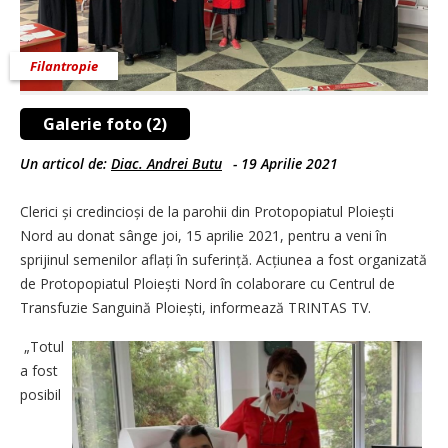
Filantropie
Galerie foto (2)
Un articol de:
Diac. Andrei Butu
-
19 Aprilie 2021
Clerici și credincioși de la parohii din Protopopiatul Plo­iești
Nord au donat sânge joi, 15 aprilie 2021, pentru a veni în
sprijinul semenilor aflați în suferință. Acțiunea a fost organizată
de Protopopiatul Ploiești Nord în colaborare cu Centrul de
Transfuzie Sanguină Ploiești, informează TRINTAS TV.
„Totul
a fost
posibil