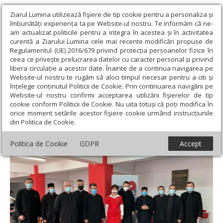
Ziarul Lumina utilizează fişiere de tip cookie pentru a personaliza și
îmbunătăți experiența ta pe Website-ul nostru. Te informăm că ne-
am actualizat politicile pentru a integra în acestea și în activitatea
curentă a Ziarului Lumina cele mai recente modificări propuse de
Regulamentul (UE) 2016/679 privind protecția persoanelor fizice în
ceea ce privește prelucrarea datelor cu caracter personal și privind
libera circulație a acestor date. Înainte de a continua navigarea pe
Website-ul nostru te rugăm să aloci timpul necesar pentru a citi și
Ziarul Lumina
›
Filantropie
›
Acțiune de donare de sânge
înțelege conținutul Politicii de Cookie. Prin continuarea navigării pe
organizată de Protopopiatul Ploiești Nord
Website-ul nostru confirmi acceptarea utilizării fişierelor de tip
cookie conform Politicii de Cookie. Nu uita totuși că poți modifica în
Acțiune de donare de sânge organizată de
orice moment setările acestor fişiere cookie urmând instrucțiunile
din Politica de Cookie.
Protopopiatul Ploiești Nord
Politica de Cookie
GDPR
Accept