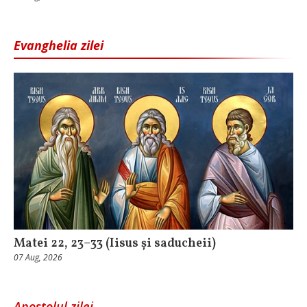
Evanghelia zilei
Matei 22, 23–33 (Iisus și saducheii)
07 Aug, 2026
Apostolul zilei