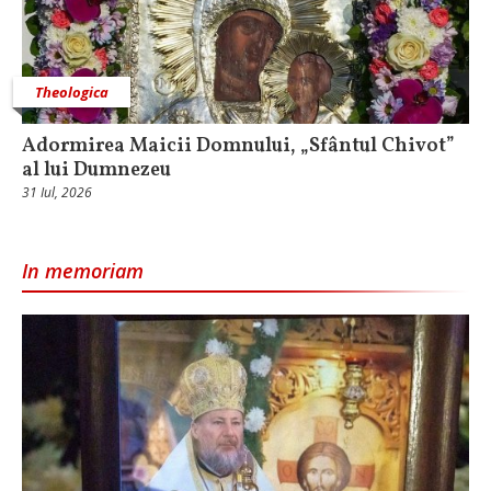
Theologica
Adormirea Maicii Domnului, „Sfântul Chivot”
al lui Dumnezeu
31 Iul, 2026
In memoriam