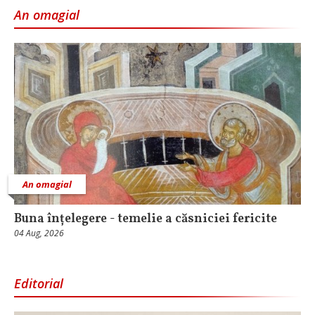
An omagial
An omagial
Buna înțelegere - temelie a căsniciei fericite
04 Aug, 2026
Editorial