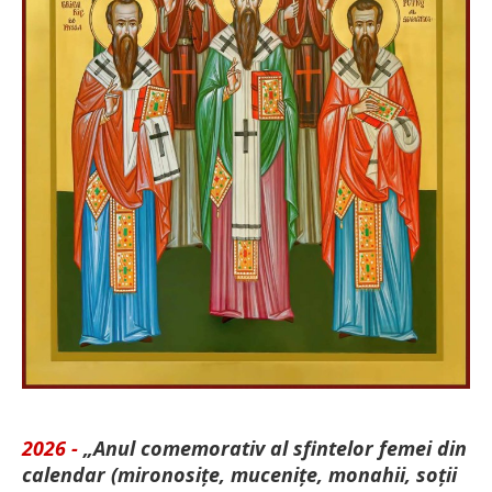
2026 -
„Anul comemorativ al sfintelor femei din
calendar (mironosițe, mu­cenițe, monahii, soții