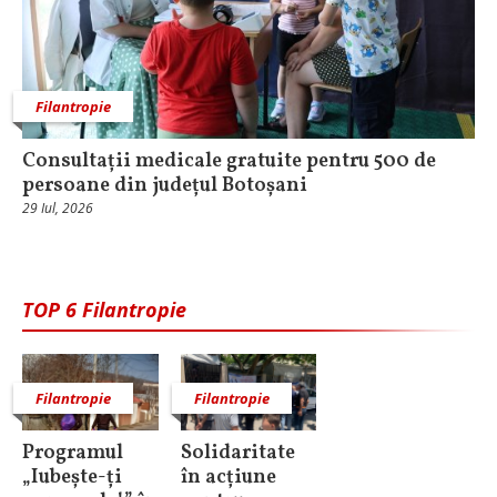
Filantropie
Consultații medicale gratuite pentru 500 de
persoane din județul Botoșani
29 Iul, 2026
TOP 6 Filantropie
Filantropie
Filantropie
Programul
Solidaritate
„Iubește-ți
în acțiune