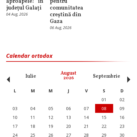
aproapele!” în
pentru
județul Galați
comunitatea
creștină din
04 Aug, 2026
Gaza
06 Aug, 2026
Calendar ortodox
‹
›
August
Iulie
Septembrie
O
2026
L
M
M
J
V
S
D
01
02
03
04
05
06
07
08
09
10
11
12
13
14
15
16
17
18
19
20
21
22
23
24
25
26
27
28
29
30