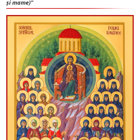
și mame)”