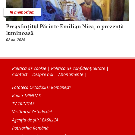
In memoriam
Preasfințitul Părinte Emilian Nica, o prezență
luminoasă
02 Iul, 2026
Politica de cookie
|
Politica de confidențialitate
|
Contact
|
Despre noi
|
Abonamente
|
Fototeca Ortodoxiei Românești
Radio TRINITAS
TV TRINITAS
Vestitorul Ortodoxiei
Agenţia de ştiri BASILICA
Patriarhia Română