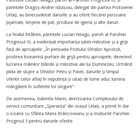
părintele Dragoș‑Andrei Isbășoiu, delegat din partea Protoieriei
Urlați, au binecuvântat darurile și au oferit fiecărei persoane
pijamale, lenjerie de pat, produse de igienă și alte daruri.
La finalul întâlnirii, părintele Lucian Neagu, paroh al Parohiei
Progresul III, a evidențiat importanța iubirii milostive și a grijii
față de aproapele: „În perioada Postului Sfinților Apostoli,
postirea înseamnă purtare de grijă pentru aproapele, devenind
lucrarea mâinilor blânde și milostive ale lui Dumnezeu. Urmând
pilda de slujire a Sfinților Petru și Pavel, darurile și timpul
oferite celor aflați în neputință și uitați de lume aduc lumina
mângâierii în sufletele lor singure”.
De asemenea, Gabriela Marin, directoarea Complexului de
servicii comunitare „Speranța” din orașul Urlați, a primit în dar
o icoană cu Sfânta Maria Brâncoveanu și a mulțumit Parohiei
Progesul 3 pentru darurile oferite.