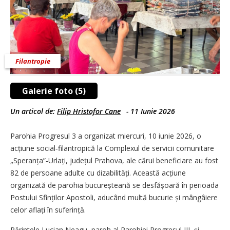
Filantropie
Galerie foto (5)
Un articol de:
Filip Hristofor Cane
-
11 Iunie 2026
Parohia Progresul 3 a organizat miercuri, 10 iunie 2026, o
acțiune social‑filantropică la Complexul de servicii comunitare
„Speranța”‑Urlați, județul Prahova, ale cărui beneficiare au fost
82 de persoane adulte cu dizabilități. Această acțiune
organizată de parohia bucureșteană se desfășoară în perioada
Postului Sfinților Apostoli, aducând multă bucurie și mângâiere
celor aflați în suferință.
Părintele Lucian Neagu, paroh al Parohiei Progresul III, și