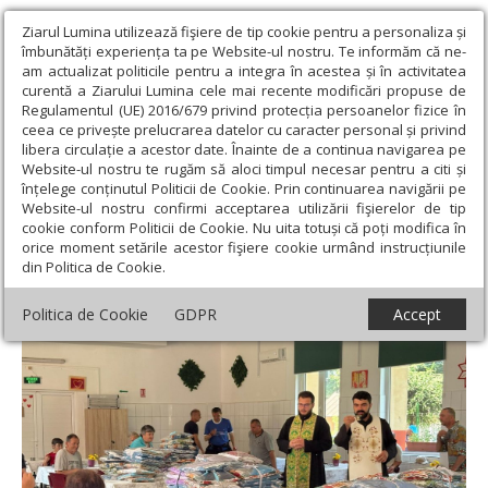
Ziarul Lumina utilizează fişiere de tip cookie pentru a personaliza și
îmbunătăți experiența ta pe Website-ul nostru. Te informăm că ne-
am actualizat politicile pentru a integra în acestea și în activitatea
curentă a Ziarului Lumina cele mai recente modificări propuse de
Regulamentul (UE) 2016/679 privind protecția persoanelor fizice în
ceea ce privește prelucrarea datelor cu caracter personal și privind
libera circulație a acestor date. Înainte de a continua navigarea pe
Website-ul nostru te rugăm să aloci timpul necesar pentru a citi și
Ziarul Lumina
›
Filantropie
›
Bucurie și sprijin pentru persoanele
înțelege conținutul Politicii de Cookie. Prin continuarea navigării pe
cu dizabilități din Urlați
Website-ul nostru confirmi acceptarea utilizării fişierelor de tip
cookie conform Politicii de Cookie. Nu uita totuși că poți modifica în
Bucurie și sprijin pentru persoanele cu
orice moment setările acestor fişiere cookie urmând instrucțiunile
din Politica de Cookie.
dizabilități din Urlați
Politica de Cookie
GDPR
Accept