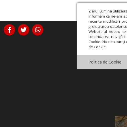
Ziarul Lumina utilizea
informăm că ne-am actu
recente modificări pr
prelucrarea datelor cu
Website-ul nostru te 
continuarea navigării 
Cookie. Nu uita totuși 
de Cookie.
Politica de Cookie