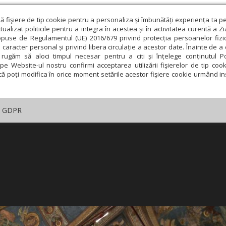
ză fişiere de tip cookie pentru a personaliza și îmbunătăți experiența ta p
alizat politicile pentru a integra în acestea și în activitatea curentă a Z
opuse de Regulamentul (UE) 2016/679 privind protecția persoanelor fizi
 caracter personal și privind libera circulație a acestor date. Înainte de 
rugăm să aloci timpul necesar pentru a citi și înțelege conținutul Pol
pe Website-ul nostru confirmi acceptarea utilizării fişierelor de tip cook
că poți modifica în orice moment setările acestor fişiere cookie urmând ins
GDPR