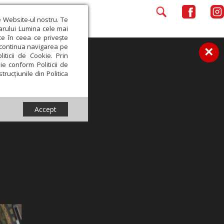
e Website-ul nostru. Te
iarului Lumina cele mai
ce în ceea ce privește
a continua navigarea pe
×
iticii de Cookie. Prin
ie conform Politicii de
trucțiunile din Politica
Accept