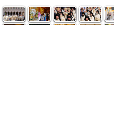
Politica de cookie
|
Politica de confidențialitate
|
Contact
|
De
Fototeca Ortodoxiei Românești
Agenţia de şt
Radio TRINITAS
Patriarhia 
TV TRINITAS
Catedrala M
Vestitorul Ortodoxiei
Conținutul și design-ul site-ului, toate informaţiile publicate 