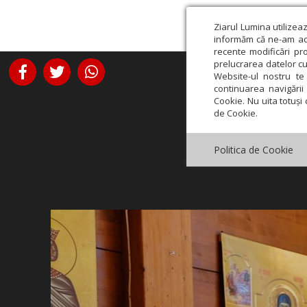
Ziarul Lumina utilizea
informăm că ne-am actu
recente modificări pr
prelucrarea datelor cu
Website-ul nostru te 
continuarea navigării 
Cookie. Nu uita totuși 
de Cookie.
Politica de Cookie