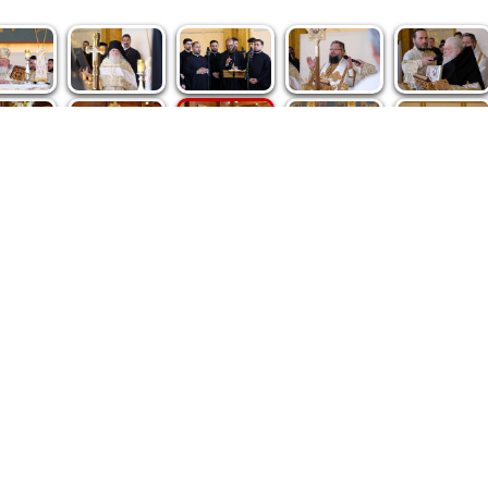
spre noi
|
Abonamente
|
iri BASILICA
BASILICA Travel
Română
Serviciul de Colportaj Bisericesc
ântuirii Neamului
Atelierele Patriarhiei
Tipografia Cărţilor Bisericeşti
pe site de Ziarul Lumina sunt protejate de dispoziţiile legale în vigoa