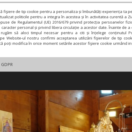
ză fişiere de tip cookie pentru a personaliza și îmbunătăți experiența ta p
alizat politicile pentru a integra în acestea și în activitatea curentă a Z
opuse de Regulamentul (UE) 2016/679 privind protecția persoanelor fizi
 caracter personal și privind libera circulație a acestor date. Înainte de 
rugăm să aloci timpul necesar pentru a citi și înțelege conținutul Pol
pe Website-ul nostru confirmi acceptarea utilizării fişierelor de tip cook
că poți modifica în orice moment setările acestor fişiere cookie urmând ins
GDPR