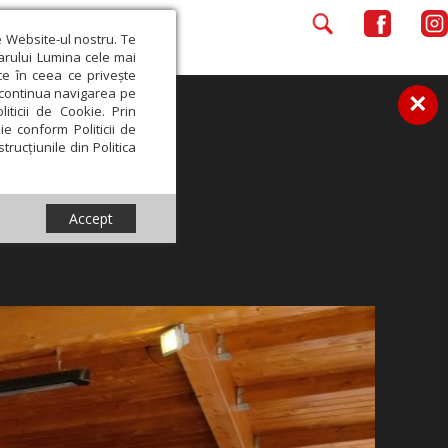
e Website-ul nostru. Te
iarului Lumina cele mai
ce în ceea ce privește
a continua navigarea pe
×
iticii de Cookie. Prin
ie conform Politicii de
trucțiunile din Politica
Accept