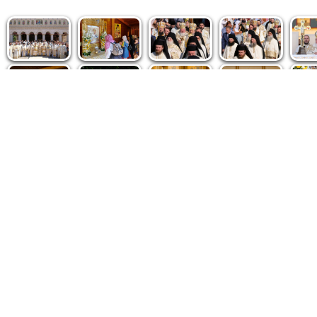
Politica de cookie
|
Politica de confidențialitate
|
Contact
|
De
Fototeca Ortodoxiei Românești
Agenţia de şt
Radio TRINITAS
Patriarhia 
TV TRINITAS
Catedrala M
Vestitorul Ortodoxiei
Conținutul și design-ul site-ului, toate informaţiile publicate 