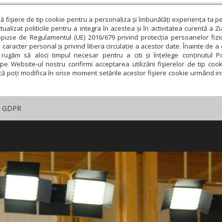
ză fişiere de tip cookie pentru a personaliza și îmbunătăți experiența ta p
alizat politicile pentru a integra în acestea și în activitatea curentă a Z
opuse de Regulamentul (UE) 2016/679 privind protecția persoanelor fizi
 caracter personal și privind libera circulație a acestor date. Înainte de 
rugăm să aloci timpul necesar pentru a citi și înțelege conținutul Pol
pe Website-ul nostru confirmi acceptarea utilizării fişierelor de tip cook
că poți modifica în orice moment setările acestor fişiere cookie urmând ins
GDPR