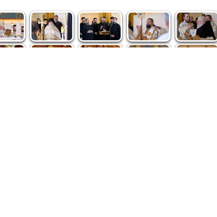
spre noi
|
Abonamente
|
iri BASILICA
BASILICA Travel
Română
Serviciul de Colportaj Bisericesc
ântuirii Neamului
Atelierele Patriarhiei
Tipografia Cărţilor Bisericeşti
pe site de Ziarul Lumina sunt protejate de dispoziţiile legale în vigoa