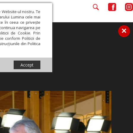
e Website-ul nostru. Te
iarului Lumina cele mai
ce în ceea ce privește
a continua navigarea pe
×
iticii de Cookie. Prin
ie conform Politicii de
trucțiunile din Politica
Accept