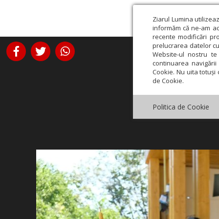
Ziarul Lumina utilizea
informăm că ne-am actu
recente modificări pr
prelucrarea datelor cu
Website-ul nostru te 
continuarea navigării 
Cookie. Nu uita totuși 
de Cookie.
Politica de Cookie