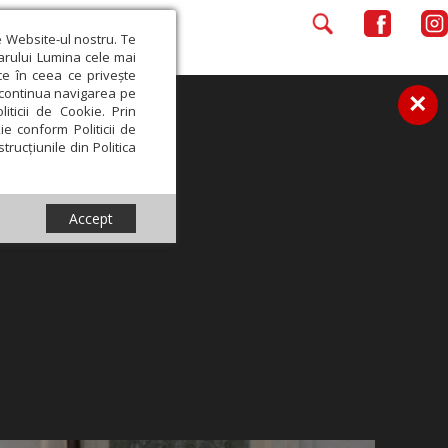
e Website-ul nostru. Te
iarului Lumina cele mai
ce în ceea ce privește
a continua navigarea pe
×
iticii de Cookie. Prin
ie conform Politicii de
trucțiunile din Politica
Accept