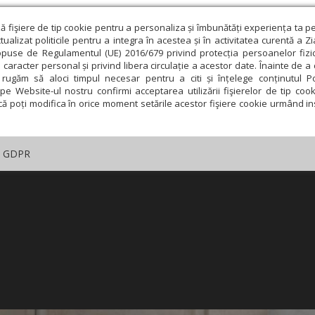
ză fişiere de tip cookie pentru a personaliza și îmbunătăți experiența ta p
alizat politicile pentru a integra în acestea și în activitatea curentă a Z
opuse de Regulamentul (UE) 2016/679 privind protecția persoanelor fizi
 caracter personal și privind libera circulație a acestor date. Înainte de 
rugăm să aloci timpul necesar pentru a citi și înțelege conținutul Pol
pe Website-ul nostru confirmi acceptarea utilizării fişierelor de tip cook
că poți modifica în orice moment setările acestor fişiere cookie urmând ins
GDPR