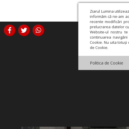
Ziarul Lumina utilizea
informăm că ne-am actu
recente modificări pr
prelucrarea datelor cu
Website-ul nostru te 
continuarea navigării 
Cookie. Nu uita totuși 
de Cookie.
Politica de Cookie