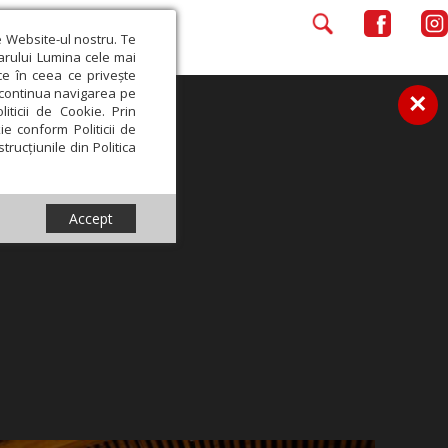
e Website-ul nostru. Te
iarului Lumina cele mai
ce în ceea ce privește
a continua navigarea pe
×
iticii de Cookie. Prin
ie conform Politicii de
trucțiunile din Politica
Accept