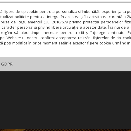
ză fişiere de tip cookie pentru a personaliza și îmbunătăți experiența ta p
alizat politicile pentru a integra în acestea și în activitatea curentă a Z
opuse de Regulamentul (UE) 2016/679 privind protecția persoanelor fizi
 caracter personal și privind libera circulație a acestor date. Înainte de 
rugăm să aloci timpul necesar pentru a citi și înțelege conținutul Pol
pe Website-ul nostru confirmi acceptarea utilizării fişierelor de tip cook
că poți modifica în orice moment setările acestor fişiere cookie urmând ins
GDPR