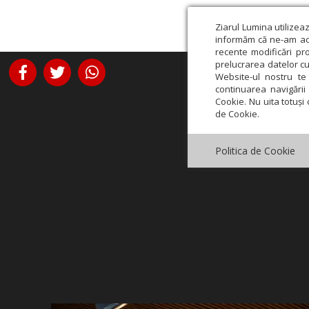
Ziarul Lumina utilizea
informăm că ne-am actu
recente modificări pr
prelucrarea datelor cu
Website-ul nostru te 
continuarea navigării 
Cookie. Nu uita totuși 
de Cookie.
Politica de Cookie