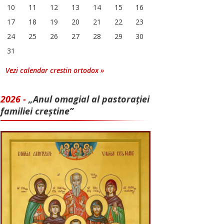
10
11
12
13
14
15
16
17
18
19
20
21
22
23
24
25
26
27
28
29
30
31
Vezi calendar crestin ortodox »
2026 -
„Anul omagial al pastorației
familiei creștine”