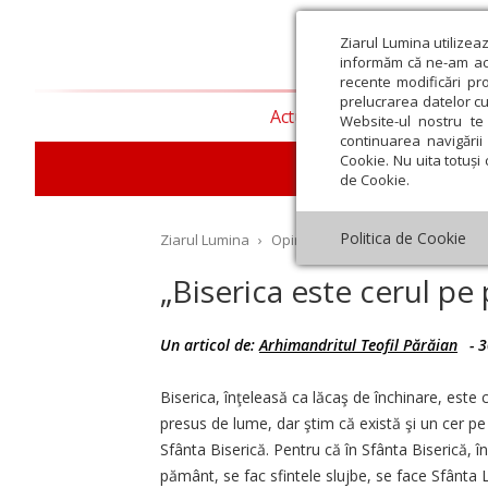
Ziarul Lumina utilizea
informăm că ne-am actu
recente modificări pr
prelucrarea datelor cu
Actualitate religioasă
T
Website-ul nostru te 
continuarea navigării 
Cookie. Nu uita totuși 
de Cookie.
Politica de Cookie
Ziarul Lumina
›
Opinii
›
Repere și idei
›
„Biseri
„Biserica este cerul p
Un articol de:
Arhimandritul Teofil Părăian
-
3
st
Septembrie
Octombrie
Noiembrie
Decembrie
Ianuar
Biserica, înţeleasă ca lăcaş de închinare, este
presus de lume, dar ştim că există şi un cer p
Sfânta Biserică. Pentru că în Sfânta Biserică, în
pământ, se fac sfintele slujbe, se face Sfânta Li