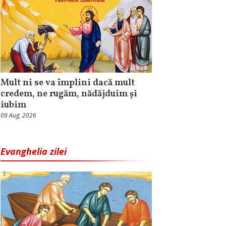
Mult ni se va împlini dacă mult
credem, ne rugăm, nădăjduim și
iubim
09 Aug, 2026
Evanghelia zilei