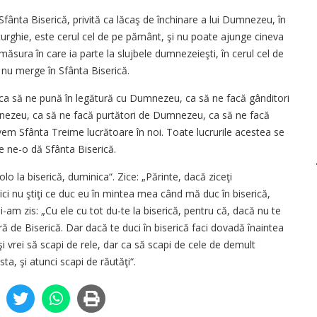
fânta Biserică, privită ca lăcaş de închinare a lui Dumnezeu, în
iturghie, este cerul cel de pe pământ, şi nu poate ajunge cineva
ăsura în care ia parte la slujbele dumnezeieşti, în cerul cel de
nu merge în Sfânta Biserică.
 ca să ne pună în legătură cu Dumnezeu, ca să ne facă gânditori
nezeu, ca să ne facă purtători de Dumnezeu, ca să ne facă
avem Sfânta Treime lucrătoare în noi. Toate lucrurile acestea se
e ne-o dă Sfânta Biserică.
lo la biserică, duminica“. Zice: „Părinte, dacă ziceţi
 nu ştiţi ce duc eu în mintea mea când mă duc în biserică,
 i-am zis: „Cu ele cu tot du-te la biserică, pentru că, dacă nu te
ară de Biserică. Dar dacă te duci în biserică faci dovadă înaintea
i vrei să scapi de rele, dar ca să scapi de cele de demult
a, şi atunci scapi de răutăţi“.