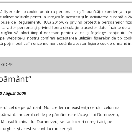
ză fişiere de tip cookie pentru a personaliza și îmbunătăți experiența ta p
alizat politicile pentru a integra în acestea și în activitatea curentă a Z
opuse de Regulamentul (UE) 2016/679 privind protecția persoanelor fizi
 caracter personal și privind libera circulație a acestor date. Înainte de 
eologie și spiritualitate
Educaţie și Cultură
Societate
rugăm să aloci timpul necesar pentru a citi și înțelege conținutul Pol
pe Website-ul nostru confirmi acceptarea utilizării fişierelor de tip cook
că poți modifica în orice moment setările acestor fişiere cookie urmând ins
Editorial
Repere și idei
Pilda zilei
GDPR
ca este cerul pe pământ“
e pământ“
0 August 2009
ie
Februarie
Martie
Aprilie
Mai
Iunie
 cerul cel de pe pământ. Noi credem în existenţa cerului celui mai
e pământ. Iar cerul cel de pe pământ este lăcaşul lui Dumnezeu,
 lăcaşul închinat lui Dumnezeu, se fac lucruri cereşti aici, pe
turghie, şi acestea sunt lucruri cereşti.