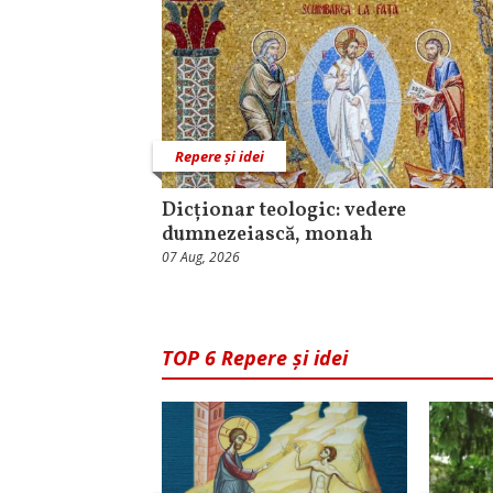
Repere și idei
Dicționar teologic: vedere
dumnezeiască, monah
07 Aug, 2026
TOP 6 Repere și idei