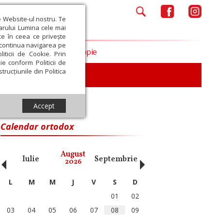
e Website-ul nostru. Te
iarului Lumina cele mai
ce în ceea ce privește
a continua navigarea pe
Opinii
Filantropie
iticii de Cookie. Prin
ie conform Politicii de
trucțiunile din Politica
Accept
Calendar ortodox
‹
›
August
Iulie
Septembrie
Octombrie
Noiembri
2026
L
M
M
J
V
S
D
01
02
03
04
05
06
07
08
09