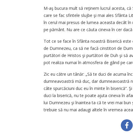
M-aş bucura mult să reţinem lucrul acesta, că S
care se fac sfintele slujbe şi mai ales Sfânta L
în cerul mai presus de lumea aceasta decât în m
pe pământ. Nu are ce căuta cineva în cer dacă 
Tot ce se face în Sfânta noastră Biserică este
de Dumnezeu, ca să ne facă cinstitori de Dum
purtători de Hristos şi purtători de Duh şi să 
pot realiza numai în atmosfera de gând pe car
Zic eu către un tânăr: „Să te duci de acuma înco
dumneavoastră mă duc, dar dumneavoastră nici
câte spurcăciuni duc eu în minte în biserică“. Şi
duci la biserică, nu te poate ajuta cineva în af
lui Dumnezeu şi înaintea ta că te vrei mai bun ş
trebuie să nu mai adaugi altele în vremea aceast