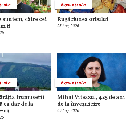
și idei
Repere și idei
e suntem, către cei
Rugăciunea orbului
em fi
05 Aug, 2026
026
și idei
Repere și idei
ărăția frumuseții
Mihai Viteazul, 425 de ani
ă ca dar de la
de la înveșnicire
zeu
09 Aug, 2026
026