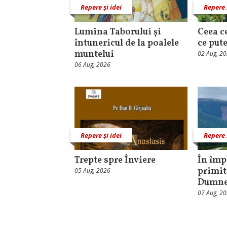
Repere și idei
Repere 
Lumina Taborului și
Ceea c
întunericul de la poalele
ce put
muntelui
02 Aug, 2
06 Aug, 2026
Repere și idei
Repere 
Trepte spre Înviere
În împ
primit
05 Aug, 2026
Dumne
07 Aug, 2