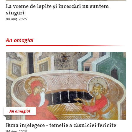
La vreme de ispite și încercări nu suntem
singuri
08 Aug, 2026
An omagial
An omagial
Buna înțelegere - temelie a căsniciei fericite
04 Aug, 2026