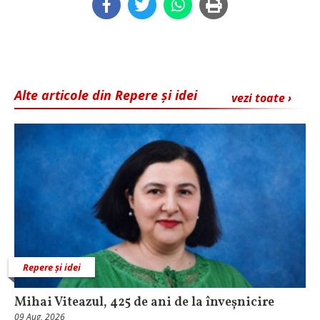
Alte articole din Repere și idei
vezi toate ›
Repere și idei
Mihai Viteazul, 425 de ani de la înveșnicire
09 Aug, 2026