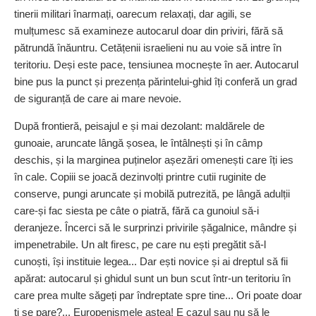
tinerii militari înarmați, oarecum relaxați, dar agili, se
mulțumesc să examineze autocarul doar din priviri, fără să
pătrundă înăuntru. Cetățenii israelieni nu au voie să intre în
teritoriu. Deși este pace, tensiunea mocnește în aer. Autocarul
bine pus la punct și prezența părintelui-ghid îți conferă un grad
de siguranță de care ai mare nevoie.
După frontieră, peisajul e și mai dezolant: maldărele de
gunoaie, aruncate lângă șosea, le întâlnești și în câmp
deschis, și la marginea puținelor așezări omenești care îți ies
în cale. Copiii se joacă dezinvolți printre cutii ruginite de
conserve, pungi aruncate și mobilă putrezită, pe lângă adulții
care-și fac siesta pe câte o piatră, fără ca gunoiul să-i
deranjeze. Încerci să le surprinzi privirile șăgalnice, mândre și
impenetrabile. Un alt firesc, pe care nu ești pregătit să-l
cunoști, își instituie legea... Dar ești novice și ai dreptul să fii
apărat: autocarul și ghidul sunt un bun scut într-un teritoriu în
care prea multe săgeți par îndreptate spre tine... Ori poate doar
ți se pare?... Europenismele astea! E cazul sau nu să le