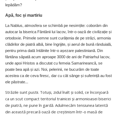
lepădăm?
Apă, foc și martiriu
La Nablus, atmosfera se schimbă pe nesimțite: coborâm din
autocar la biserica Fântânii lui Iacov, într-o oază de civilizație și
ortodoxie. Primele semne sunt curățenia de pe străzi, armonia
clădirilor de piatră albă, bine îngrijite, și aerul de bună rânduială,
pentru prima dată întâlnite într-o așezare palestiniană. Din
fântâna săpată acum aproape 3000 de ani de Patriarhul Iacov,
unde apoi Hristos a discutat cu femeia Samarineancă, se
poate bea apă și azi. Noi, pelerinii, ne bucurăm de toate
acestea ca de ceva firesc, dar cu cât sânge și sufe­rință au fost
ele păstrate...
Străzile sunt pustii. Totuși, zidul înalt și solid, ce înconjoară
ca un scut compact teritoriul trainicei și armonioasei biserici
de piatră, ne pune în gardă. Adulmecăm tensiunea latentă
din această precară oază de creștinism într-o masă de