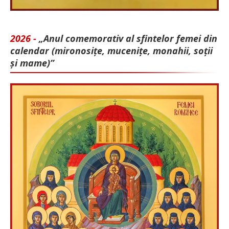
2026 -
„Anul comemorativ al sfintelor femei din
calendar (mironosițe, mu­cenițe, monahii, soții
și mame)”