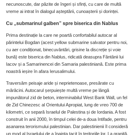
necunoscute, dar păzite de îngeri și sfinți, cu care de multă
vreme ai intrat în dialogul așteptării, cunoașterii și dorinței.
Cu „submarinul galben” spre biserica din Nablus
Prima destinație la care ne poartă confortabilul autocar al
părintelui Bogdan (acest yellow submarine salvator pentru noi,
cu aer condiționat, binecuvântări, grisine la discreție și voie
bună) este biserica din Nablus, ridicată deasupra Fântânii lui
Iacov și a Samarinencei din Samaria palestiniană. Este prima
noastră ieșire în afara Ierusalimului.
Traversăm peisaje aride și neprietenoase, presărate cu
mărăcini. Autocarul șerpuiește multă vreme pe lângă
impunătorul zid de beton, interminabilul West Bank Wall, un fel
de Zid Chinezesc al Orientului Apropiat, lung de vreo 700 de
kilometri, ce separă Israelul de Palestina și de Iordania. A fost
construit în anii 2000, în timpul celei de-a doua Intifade, pentru
asanarea terorismului palestinian. Dar palestinienii îl consideră
un mod al Israelului de a înainta tacit în teritoriile lor. La graniță,