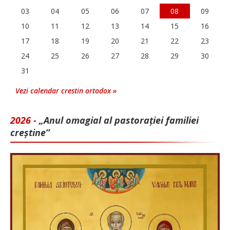
03
04
05
06
07
08
09
10
11
12
13
14
15
16
17
18
19
20
21
22
23
24
25
26
27
28
29
30
31
Vezi calendar crestin ortodox »
2026 -
„Anul omagial al pastorației familiei
creștine”