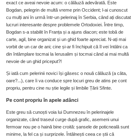
exact ce aveai nevoie acum: o călăuză adevărată. Este
Bogdan, pelegrin de multă vreme prin Occident; l-ai cunoscut
cu mulți ani în urmă într-un pelerinaj în Serbia, când ați discutat
lucruri interesante despre problemele Ortodoxiei. Între timp,
Bogdan s-a stabilit în Franța și a ajuns diacon; este tobă de
carte, agil, bine organizat și un ghid foarte apreciat. N-ați mai
vorbit de un car de ani; cine și-ar fi închipuit că îl vei întâlni ca
din întâmplare tocmai la ­Ierusalim și tocmai când ai mai multă
nevoie de un ghid ­priceput?!
Și iată cum pelerinii novici își găsesc o nouă călăuză (a câta,
oare?...), care îi va conduce spre locuri greu de atins pe cont
propriu, pentru cine nu știe legile și limbile Țării Sfinte.
Pe cont propriu în apele adânci
Este greu să cunoști voia lui Dumnezeu în pelerinajele
organizate, când traseul curge după grafic, asemeni unui
fermoar nou pe o haină bine croită: șansele de poticneală sunt
minime, la fel ca și surprizele. Întâlnești ceea ce știi că