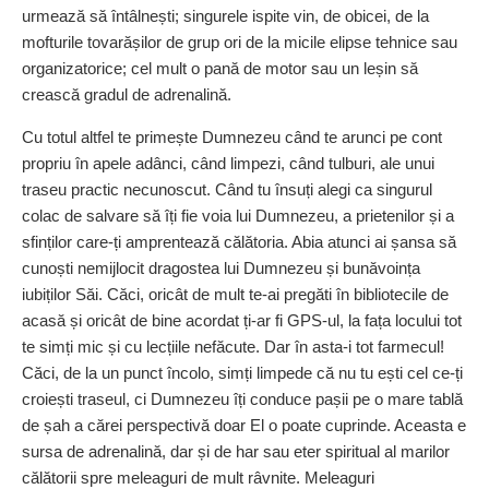
urmează să întâlnești; singurele ispite vin, de obicei, de la
mofturile tovarășilor de grup ori de la micile elipse tehnice sau
organizatorice; cel mult o pană de motor sau un leșin să
crească gradul de adrenalină.
Cu totul altfel te primește Dumnezeu când te arunci pe cont
propriu în apele adânci, când limpezi, când tulburi, ale unui
traseu practic necunoscut. Când tu însuți alegi ca singurul
colac de salvare să îți fie voia lui Dumnezeu, a prietenilor și a
sfinților care-ți amprentează călătoria. Abia atunci ai șansa să
cunoști nemijlocit dragostea lui Dumnezeu și bunăvoința
iubiților Săi. Căci, oricât de mult te-ai pregăti în bibliotecile de
acasă și oricât de bine acordat ți-ar fi GPS-ul, la fața locului tot
te simți mic și cu lecțiile nefăcute. Dar în asta-i tot farmecul!
Căci, de la un punct încolo, simți limpede că nu tu ești cel ce-ți
croiești traseul, ci Dumnezeu îți conduce pașii pe o mare tablă
de șah a cărei perspectivă doar El o poate cuprinde. Aceasta e
sursa de adrenalină, dar și de har sau eter spiritual al marilor
călătorii spre meleaguri de mult râvnite. Meleaguri