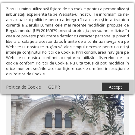
Ziarul Lumina utilizează fişiere de tip cookie pentru a personaliza și
îmbunătăți experiența ta pe Website-ul nostru. Te informăm că ne-
am actualizat politicile pentru a integra în acestea și în activitatea
curentă a Ziarului Lumina cele mai recente modificări propuse de
Regulamentul (UE) 2016/679 privind protecția persoanelor fizice în
ceea ce privește prelucrarea datelor cu caracter personal și privind
libera circulație a acestor date. Înainte de a continua navigarea pe
Website-ul nostru te rugăm să aloci timpul necesar pentru a citi și
Ziarul Lumina
›
Opinii
›
Repere și idei
›
Ierusalimul - note de
înțelege conținutul Politicii de Cookie. Prin continuarea navigării pe
pelerinaj (V)
Website-ul nostru confirmi acceptarea utilizării fişierelor de tip
cookie conform Politicii de Cookie. Nu uita totuși că poți modifica în
Ierusalimul - note de pelerinaj (V)
orice moment setările acestor fişiere cookie urmând instrucțiunile
din Politica de Cookie.
Politica de Cookie
GDPR
Accept