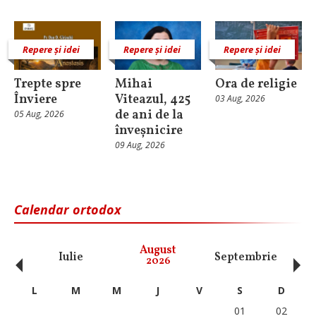
Repere și idei
Repere și idei
Repere și idei
Trepte spre
Mihai
Ora de religie
Înviere
Viteazul, 425
03 Aug, 2026
de ani de la
05 Aug, 2026
înveșnicire
09 Aug, 2026
Calendar ortodox
‹
›
August
Iulie
Septembrie
O
2026
L
M
M
J
V
S
D
01
02