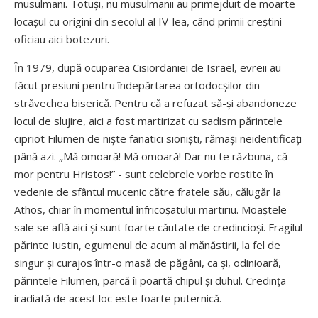
musulmani. Totuși, nu musulmanii au primejduit de moarte
locașul cu origini din secolul al IV-lea, când primii creștini
oficiau aici botezuri.
În 1979, după ocuparea Cisiordaniei de Israel, evreii au
făcut presiuni pentru îndepărtarea ortodocșilor din
străvechea biserică. Pentru că a refuzat să-și abandoneze
locul de slujire, aici a fost martirizat cu sadism părintele
cipriot Filumen de niște fanatici sioniști, rămași neidentificați
până azi. „Mă omoară! Mă omoară! Dar nu te răzbuna, că
mor pentru Hristos!” - sunt celebrele vorbe rostite în
vedenie de sfântul mucenic către fratele său, călugăr la
Athos, chiar în momentul înfricoșatului martiriu. Moaș­tele
sale se află aici și sunt foarte căutate de credincioși. Fragilul
părinte Iustin, egumenul de acum al mănăstirii, la fel de
singur și curajos într-o masă de păgâni, ca și, odinioară,
părintele Filumen, parcă îi poartă chipul și duhul. Credința
iradiată de acest loc este foarte puternică.