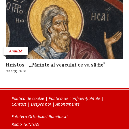
Analiză
Hristos - „Părinte al veacului ce va să fie”
09 Aug, 2026
Politica de cookie
|
Politica de confidențialitate
|
Contact
|
Despre noi
|
Abonamente
|
Fototeca Ortodoxiei Românești
Radio TRINITAS