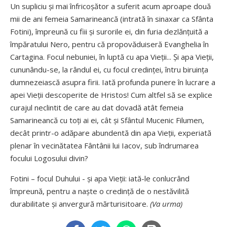
Un supliciu și mai înfrico­șător a suferit acum aproape două
mii de ani femeia Samarineancă (intrată în sinaxar ca Sfânta
Fotini), împreună cu fiii și surorile ei, din furia dezlăn­țuită a
împăratului Nero, pentru că propovăduiseră Evanghelia în
Cartagina. Focul nebuniei, în luptă cu apa Vieții... Și apa Vieții,
cununându-se, la rândul ei, cu focul credinței, întru biruința
dumnezeiască asupra firii. Iată profunda punere în lucrare a
apei Vieții descoperite de Hristos! Cum altfel să se explice
curajul neclintit de care au dat dovadă atât femeia
Samarineancă cu toți ai ei, cât și Sfântul Mucenic Filumen,
decât printr-o adăpare abundentă din apa Vieții, experiată
plenar în vecinătatea Fântânii lui Iacov, sub îndrumarea
focului Logosului divin?
Fotini – focul Duhului - și apa Vieții: iată-le conlucrând
împreună, pentru a naște o credință de o nestăvilită
durabilitate și anvergură mărturisitoare.
(Va urma)