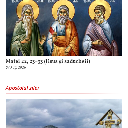
Matei 22, 23–33 (Iisus și saducheii)
07 Aug, 2026
Apostolul zilei