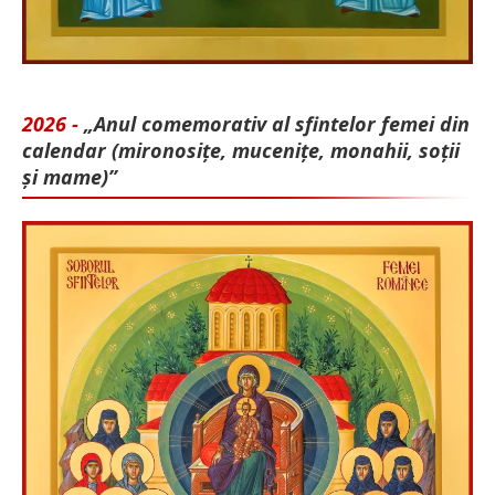
2026 -
„Anul comemorativ al sfintelor femei din
calendar (mironosițe, mu­cenițe, monahii, soții
și mame)”