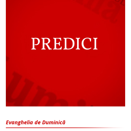
Evanghelia de Duminică