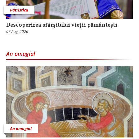
Patristica
Descoperirea sfârșitului vieții pământești
07 Aug, 2026
An omagial
An omagial