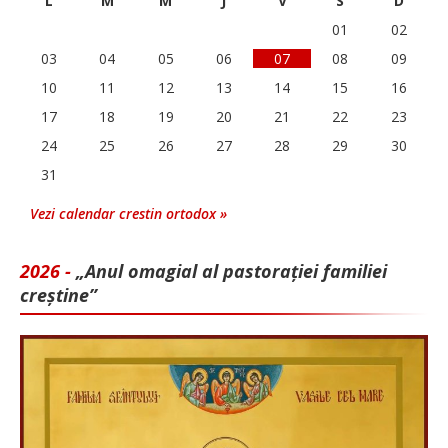
L
M
M
J
V
S
D
01
02
03
04
05
06
07
08
09
10
11
12
13
14
15
16
17
18
19
20
21
22
23
24
25
26
27
28
29
30
31
Vezi calendar crestin ortodox »
2026 -
„Anul omagial al pastorației familiei
creștine”