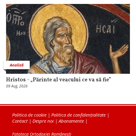
Analiză
Hristos - „Părinte al veacului ce va să fie”
09 Aug, 2026
Politica de cookie
|
Politica de confidențialitate
|
Contact
|
Despre noi
|
Abonamente
|
Fototeca Ortodoxiei Românești