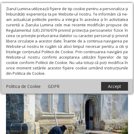
Ziarul Lumina utilizează fişiere de tip cookie pentru a personaliza și
îmbunătăți experiența ta pe Website-ul nostru. Te informăm că ne-
am actualizat politicile pentru a integra în acestea și în activitatea
curentă a Ziarului Lumina cele mai recente modificări propuse de
Regulamentul (UE) 2016/679 privind protecția persoanelor fizice în
ceea ce privește prelucrarea datelor cu caracter personal și privind
libera circulație a acestor date. Înainte de a continua navigarea pe
Website-ul nostru te rugăm să aloci timpul necesar pentru a citi și
Ziarul Lumina
›
Opinii
›
Repere și idei
›
O schimbare de
înțelege conținutul Politicii de Cookie. Prin continuarea navigării pe
perspectivă
Website-ul nostru confirmi acceptarea utilizării fişierelor de tip
cookie conform Politicii de Cookie. Nu uita totuși că poți modifica în
O schimbare de perspectivă
orice moment setările acestor fişiere cookie urmând instrucțiunile
din Politica de Cookie.
Politica de Cookie
GDPR
Accept