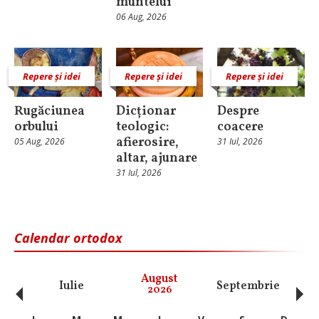
muntelui
06 Aug, 2026
Repere și idei
Repere și idei
Repere și idei
Rugăciunea
Dicționar
Despre
orbului
teologic:
coacere
afierosire,
05 Aug, 2026
31 Iul, 2026
altar, ajunare
31 Iul, 2026
Calendar ortodox
‹
›
August
Iulie
Septembrie
O
2026