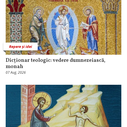
Repere și idei
Dicționar teologic: vedere dumnezeiască,
monah
07 Aug, 2026