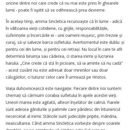
oricine dintre noi care crede că nu mai este prins în ghearele
lumii - poate fi ispitit să se odihnească prea devreme.
În același timp, amma Sincletica recunoaște că în lume - adică
în vâltoarea vieții cotidiene, cu grijile, responsabilitățile,
suferințele și încercările ei - unii oameni reușesc, prin trezvie și
curaj, să-și salveze barca sufletului. Avertismentul este dublu: și
pentru cei din lume, și pentru cei retrași. Nu locul în care te afli
determină biruința sau căderea, ci starea inimii și lucrarea
harului. „Cine crede că stă în picioare, să ia aminte să nu cadă”
- acest cuvânt nu este adresat doar mirenilor sau doar
călugărilor, ci tuturor celor care Îl urmează pe Hristos.
Viața duhovnicească este navigație. Fiecare dintre noi suntem
chemați să cârmuim corabia sufletului în apele acestei vieți.
Uneori marea este agitată, alteori înșelător de calmă. Fiarele
sunt adesea gândurile și patimile care pândesc din întunericul
necercetat al inimii. Stâncile sunt judecățile pripite, mândria,
neascultarea. Când amma Sincletica vorbește despre soarele