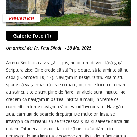
Repere și idei
Galerie foto (1)
Un articol de:
Pr. Paul Siladi
-
28 Mai 2025
Amma Sincletica a zis: „Aici, jos, nu putem deveni fără grijă.
Scriptura zice: Cine crede că stă în picioare, să ia aminte să nu
cadă (I Corinteni 10, 12). Navigăm în nesiguranță. Psalmistul
spune că viața noastră este o mare; or, unele locuri din mare
au stânci, altele sunt pline de fiare, iar altele sunt liniștite. Noi
credem că navigăm în partea liniștită a mării, în vreme ce
oamenii din lume navighează pe valuri învolburate. Navigăm
ziua, cârmuiți de soarele dreptății. De multe ori însă, se
întâmplă ca mireanul să se trezească și să-și salveze barca din
noianul întunecat de ape, iar noi să ne scufundăm, din
nepăsare, în apa liniștită, deoarece am lăsat din mâini cârma