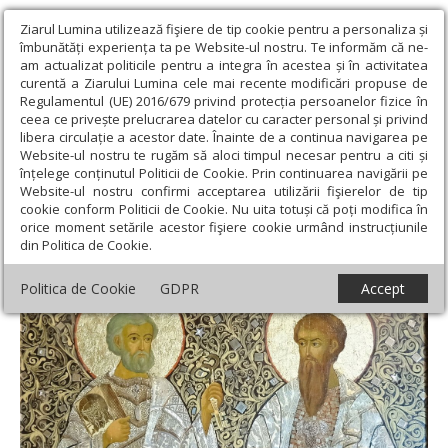
Ziarul Lumina utilizează fişiere de tip cookie pentru a personaliza și
îmbunătăți experiența ta pe Website-ul nostru. Te informăm că ne-
am actualizat politicile pentru a integra în acestea și în activitatea
curentă a Ziarului Lumina cele mai recente modificări propuse de
Regulamentul (UE) 2016/679 privind protecția persoanelor fizice în
ceea ce privește prelucrarea datelor cu caracter personal și privind
libera circulație a acestor date. Înainte de a continua navigarea pe
Website-ul nostru te rugăm să aloci timpul necesar pentru a citi și
Ziarul Lumina
›
Opinii
›
Repere și idei
›
Petru sau Pavel?
înțelege conținutul Politicii de Cookie. Prin continuarea navigării pe
Website-ul nostru confirmi acceptarea utilizării fişierelor de tip
Petru sau Pavel?
cookie conform Politicii de Cookie. Nu uita totuși că poți modifica în
orice moment setările acestor fişiere cookie urmând instrucțiunile
din Politica de Cookie.
Politica de Cookie
GDPR
Accept