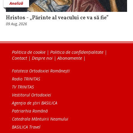
Analiză
Hristos - „Părinte al veacului ce va să fie”
09 Aug, 2026
Politica de cookie
|
Politica de confidențialitate
|
Contact
|
Despre noi
|
Abonamente
|
Fototeca Ortodoxiei Românești
Radio TRINITAS
TV TRINITAS
Vestitorul Ortodoxiei
Agenţia de ştiri BASILICA
Patriarhia Română
Catedrala Mântuirii Neamului
BASILICA Travel