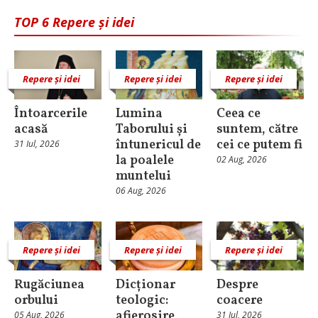
TOP 6 Repere și idei
Repere și idei
Repere și idei
Repere și idei
Întoarcerile
Lumina
Ceea ce
acasă
Taborului și
suntem, către
întunericul de
cei ce putem fi
31 Iul, 2026
la poalele
02 Aug, 2026
muntelui
06 Aug, 2026
Repere și idei
Repere și idei
Repere și idei
Rugăciunea
Dicționar
Despre
orbului
teologic:
coacere
afierosire,
05 Aug, 2026
31 Iul, 2026