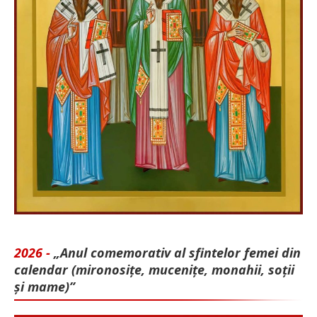
2026 -
„Anul comemorativ al sfintelor femei din
calendar (mironosițe, mu­cenițe, monahii, soții
și mame)”