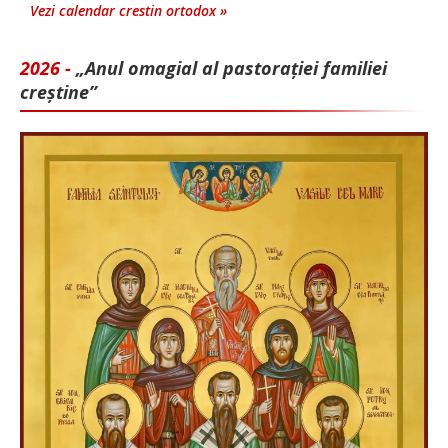
Vezi calendar crestin ortodox »
2026 -
„Anul omagial al pastorației familiei
creștine”