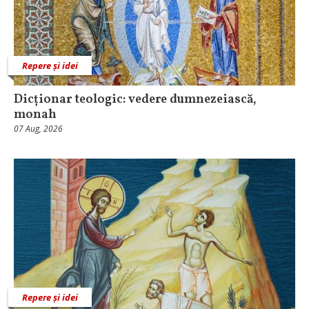
Repere și idei
Dicționar teologic: vedere dumnezeiască,
monah
07 Aug, 2026
Repere și idei