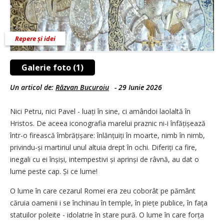
Repere și idei
Galerie foto (1)
Un articol de:
Răzvan Bucuroiu
-
29 Iunie 2026
Nici Petru, nici Pavel - luați în sine, ci amândoi laolaltă în
Hristos. De aceea iconografia marelui praznic ni-i înfățișează
într-o firească îmbră­țișare: înlănțuiți în moarte, nimb în nimb,
privindu-și martiriul unul altuia drept în ochi. Diferiți ca fire,
inegali cu ei înșiși, intempestivi și aprinși de râvnă, au dat o
lume peste cap. Și ce lume!
O lume în care cezarul Romei era zeu coborât pe pământ
căruia oamenii i se închinau în temple, în piețe publice, în fața
statuilor poleite - idolatrie în stare pură. O lume în care forța