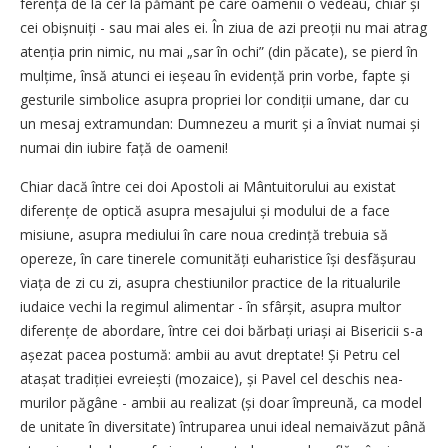
ferența de la cer la pământ pe care oamenii o vedeau, chiar și
cei obiș­nuiți - sau mai ales ei. În ziua de azi preoții nu mai atrag
atenția prin nimic, nu mai „sar în ochi” (din păcate), se pierd în
mulțime, însă atunci ei ieșeau în evidență prin vorbe, fapte și
gesturile simbolice asupra propriei lor condiții umane, dar cu
un mesaj extramundan: Dum­nezeu a murit și a înviat numai și
numai din iubire față de oameni!
Chiar dacă între cei doi Apostoli ai Mântuitorului au existat
dife­rențe de optică asupra mesajului și modului de a face
misiune, asupra mediului în care noua credință trebuia să
opereze, în care tinerele comunități euharistice își desfă­șu­rau
viața de zi cu zi, asupra ches­tiunilor practice de la ritualurile
iudaice vechi la regimul alimentar - în sfârșit, asupra multor
diferențe de abordare, între cei doi bărbați uriași ai Bisericii s-a
așezat pacea postumă: ambii au avut dreptate! Și Petru cel
atașat tradiției evreiești (mozaice), și Pavel cel deschis nea­
murilor păgâne - ambii au realizat (și doar împreună, ca model
de unitate în diversitate) întruparea unui ideal nemaivăzut până