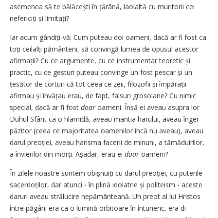
asemenea să te bălăcești în țărână, laolaltă cu muritorii cei
nefericiți și limitați?
Iar acum gândiți-vă: Cum puteau doi oameni, dacă ar fi fost ca
toți ceilalți pământeni, să convingă lumea de opusul acestor
afirmații? Cu ce argumente, cu ce instrumentar teoretic și
practic, cu ce gesturi puteau convinge un fost pescar și un
țesător de corturi că tot ceea ce zeii, filozofii și împărații
afirmau și învățau erau, de fapt, falsuri grosolane? Cu nimic
special, dacă ar fi fost
doar
oameni. Însă ei aveau asupra lor
Duhul Sfânt ca o hlamidă, aveau mantia harului, aveau înger
păzitor (ceea ce majoritatea oamenilor încă nu aveau), aveau
darul preoției, aveau harisma facerii de minuni, a tămăduirilor,
a învierilor din morți. Așadar, erau ei
doar
oameni?
În zilele noastre suntem obișnuiți cu darul preoției, cu puterile
sacer­do­ților, dar atunci - în plină idolatrie și politeism - aceste
daruri aveau stră­lucire nepământeană. Un preot al lui Hristos
între păgâni era ca o lumină orbitoare în întuneric, era di­