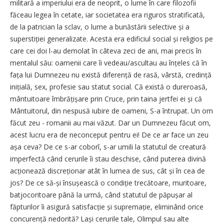
militară a imperiului era de neoprit, o lume în care filozofii
făceau legea în cetate, iar societatea era riguros stratificată,
de la patrician la sclav, o lume a bunăstării selective și a
superstiției generalizate. Acesta era edificiul social și religios pe
care cei doi l-au demolat în câteva zeci de ani, mai precis în
mentalul său: oamenii care îi vedeau/ascultau au înțeles că în
fața lui Dumnezeu nu există dife­rență de rasă, vârstă, credință
ini­țială, sex, profesie sau statut social. Că există o dureroasă,
mântuitoare îmbrățișare prin Cruce, prin taina jertfei ei și că
Mântuitorul, din ne­spusă iubire de oameni, S-a întrupat. Un om
făcut zeu - romanii au mai văzut. Dar un Dumnezeu făcut om,
acest lucru era de neconceput pentru ei! De ce ar face un zeu
așa ceva? De ce s-ar coborî, s-ar umili la statutul de creatură
imperfectă când cerurile îi stau deschise, când puterea divină
acționează discre­ționar atât în lumea de sus, cât și în cea de
jos? De ce să-și însușească o con­diție trecătoare, muritoare,
batjocoritoare până la urmă, când statutul de păpușar al
făpturilor îi asigură satisfacție și supremație, eliminând orice
concurență nedorită? Lași cerurile tale, Olimpul sau alte