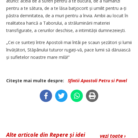
atunci: acela de a suferi pentru a te bucura, de a flămânzi
pentru a te sătura, de a te lăsa batjocorit și umilit pentru a-ți
păstra demnitatea, de a muri pentru a învia. Ambii au locuit în
realitatea harică a Taborului, a străluminării materiei
transfigurate, a cerurilor deschise, a intimi­tății dumnezeiești.
„Cei ce sunteți între Apostoli mai întâi pe scaun șezători și lumii
în­vă­țători, Stăpânului tuturor ruga­ți-vă, pace lumii să dăruiască
și sufletelor noastre mare milă!”
Citeşte mai multe despre:
Sfintii Apostoli Petru si Pavel
Alte articole din Repere și idei
vezi toate ›