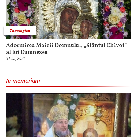
Theologica
Adormirea Maicii Domnului, „Sfântul Chivot”
al lui Dumnezeu
31 Iul, 2026
In memoriam