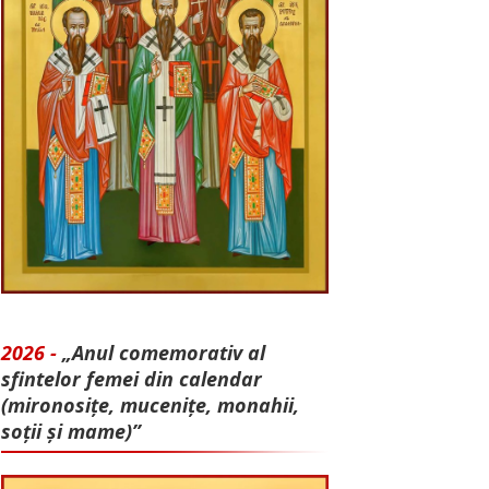
2026 -
„Anul comemorativ al
sfintelor femei din calendar
(mironosițe, mu­cenițe, monahii,
soții și mame)”