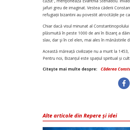
căzut”, menţionează Evanthia Steriadou. Invada
jafuri greu de imaginat. Vestea căderii Consta
refugiații bizantini au povestit atrocitățile pe
Chiar dacă visul minunat al Constantinopolului c
plăsmuită în peste 1000 de ani în Bizanţ a dăin
slav, dar şi în cel elen, mai ales în mănăstirile
Această măreață civilizație nu a murit la 1453, c
Pentru noi, Bizanțul este spațiul spiritual și cu
Citeşte mai multe despre:
Căderea Consta
Alte articole din Repere și idei