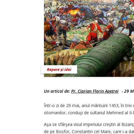
Repere și idei
Un articol de:
Pr. Ciprian Florin Apetrei
-
29 M
Într-o zi de 29 mai, anul mântuirii 1453, în tre
otomanilor, conduşi de sultanul Mehmed al II-le
Aşa se sfârşea visul imperiului creştin al Bizanţ
de pe Bosfor, Constantin cel Mare, care i-a da