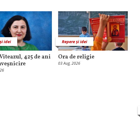
și idei
Repere și idei
Viteazul, 425 de ani
Ora de religie
nveșnicire
03 Aug, 2026
026