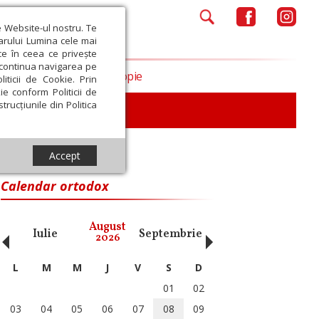
e Website-ul nostru. Te
iarului Lumina cele mai
ce în ceea ce privește
a continua navigarea pe
Opinii
Filantropie
iticii de Cookie. Prin
ie conform Politicii de
trucțiunile din Politica
Accept
Calendar ortodox
‹
›
August
Iulie
Septembrie
Octombrie
Noiembri
2026
L
M
M
J
V
S
D
01
02
03
04
05
06
07
08
09