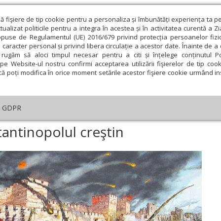
ză fişiere de tip cookie pentru a personaliza și îmbunătăți experiența ta p
alizat politicile pentru a integra în acestea și în activitatea curentă a Z
opuse de Regulamentul (UE) 2016/679 privind protecția persoanelor fizi
 caracter personal și privind libera circulație a acestor date. Înainte de 
eologie și spiritualitate
Educaţie și Cultură
Societate
rugăm să aloci timpul necesar pentru a citi și înțelege conținutul Pol
pe Website-ul nostru confirmi acceptarea utilizării fişierelor de tip cook
că poți modifica în orice moment setările acestor fişiere cookie urmând ins
Editorial
Repere și idei
Pilda zilei
GDPR
ul unui vis: Constantinopolul creştin
stantinopolul creştin
ie
Februarie
Martie
Aprilie
Mai
Iunie