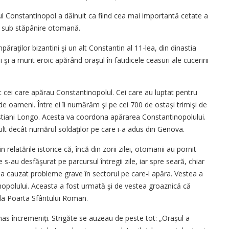
Con­stantinopol a dăinuit ca fiind cea mai impor­tantă cetate a
t sub stăpânire otomană.
păraţilor bizantini şi un alt Constantin al 11-lea, din dinastia
ui şi a murit eroic apărând oraşul în fatidicele ceasuri ale cuceririi
ei care apărau Constantinopolul. Cei care au luptat pentru
de oameni. Între ei îi numărăm şi pe cei 700 de ostași trimişi de
stiani Longo. Acesta va coordona apărarea Constantinopolului.
ult decât numărul soldaţilor pe care i-a adus din Genova.
relatările istorice că, încă din zorii zilei, otomanii au pornit
 s-au desfăşurat pe parcursul întregii zile, iar spre seară, chiar
ce a cauzat probleme grave în sectorul pe care-l apăra. Vestea a
nopolului. Aceasta a fost urmată şi de vestea groaznică că
 la Poarta Sfântului Roman.
ămas încremeniți. Strigăte se auzeau de peste tot: „Orașul a