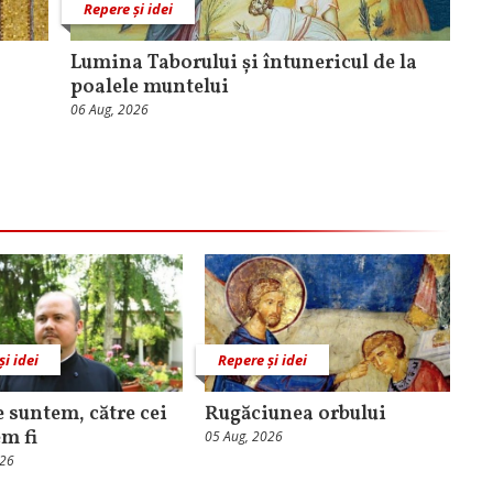
Repere și idei
Lumina Taborului și întunericul de la
poalele muntelui
06 Aug, 2026
și idei
Repere și idei
e suntem, către cei
Rugăciunea orbului
em fi
05 Aug, 2026
026