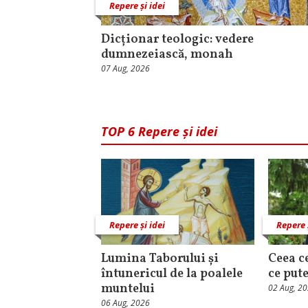
Repere și idei
Dicționar teologic: vedere
dumnezeiască, monah
07 Aug, 2026
TOP 6 Repere și idei
Repere și idei
Repere 
Lumina Taborului și
Ceea c
întunericul de la poalele
ce put
muntelui
02 Aug, 2
06 Aug, 2026