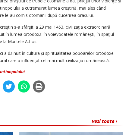
rea oraşului de trupele otomane a dat prilejul unor violenţe şi
ntinopolului a cutremurat lumea creștină, mai ales când
 care le-au comis otomanii după cucerirea orașului.
reştin s-a sfârşit la 29 mai 1453, civilizaţia extraordinară
uit în lumea ortodoxă: în voievodatele românești, în spaţiul
 de la Muntele Athos.
i a dăinuit în cultura și spiritualitatea popoarelor ortodoxe.
ltural care a influențat cel mai mult civilizația românească.
ntinopolului
vezi toate ›