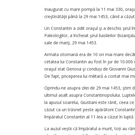
Inaugurat cu mare pompă la 11 mai 330, oraşul 
creştinătăţii până la 29 mai 1453, când a căzu
Un Constantin a zidit oraşul şi a deschis şirul îm
Paleologilor, a încheiat şirul basileilor Bizanţul
sale de marţi, 29 mai 1453.
Armata otomană era de 10 ori mai mare decât c
cetatea lui Constantin au fost în jur de 10.000 
oraşul stat Genova şi conduși de Giovanni Giu
De fapt, priceperea lui militară a contat mai m
Oprindu-ne asupra zilei de 29 mai 1453, ştim din 
ultimul asalt asupra Constantinopolului. Luptele
la apusul soarelui, Giustiani este rănit, ceea 
căzut ca un trăsnet peste apărătorii Constanti
împăratul Constantin al 11-lea a căzut în luptă
La auzul veștii că împăratul a murit, toți au r