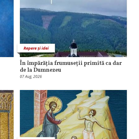
Repere și idei
În împărăția frumuseții primită ca dar
de la Dumnezeu
07 Aug, 2026