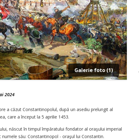
Galerie foto (1)
ai 2024
i ore a căzut Constantinopolul, după un asediu prelungit al
a, care a început la 5 aprilie 1453.
ului, născut în timpul împăratului fondator al oraşului imperial
t numele său: Constantinopol - oraşul lui Constantin.