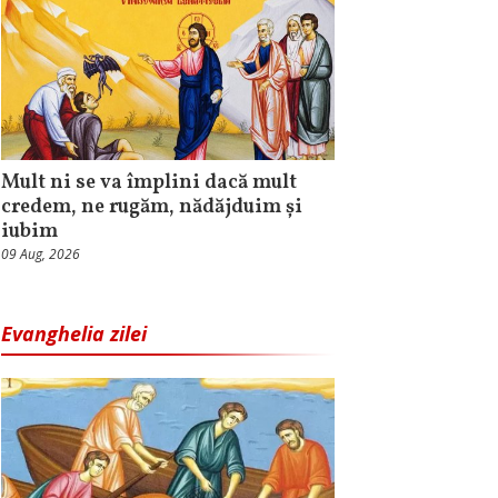
Mult ni se va împlini dacă mult
credem, ne rugăm, nădăjduim și
iubim
09 Aug, 2026
Evanghelia zilei