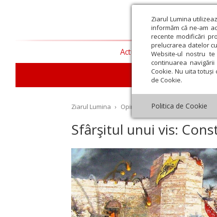
Ziarul Lumina utilizea
informăm că ne-am actu
recente modificări pr
prelucrarea datelor cu
Actualitate religioasă
T
Website-ul nostru te 
continuarea navigării 
Cookie. Nu uita totuși 
de Cookie.
Politica de Cookie
Ziarul Lumina
›
Opinii
›
Repere și idei
›
Sfârşit
Sfârşitul unui vis: Con
st
Septembrie
Octombrie
Noiembrie
Decembrie
Ianuar