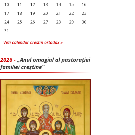
10
11
12
13
14
15
16
17
18
19
20
21
22
23
24
25
26
27
28
29
30
31
Vezi calendar crestin ortodox »
2026 -
„Anul omagial al pastorației
familiei creștine”