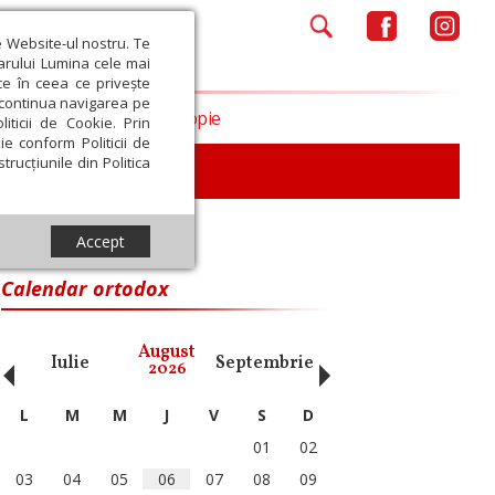
e Website-ul nostru. Te
iarului Lumina cele mai
ce în ceea ce privește
a continua navigarea pe
Opinii
Filantropie
iticii de Cookie. Prin
ie conform Politicii de
trucțiunile din Politica
Accept
Calendar ortodox
‹
›
August
Iulie
Septembrie
Octombrie
Noiembri
2026
L
M
M
J
V
S
D
01
02
03
04
05
06
07
08
09