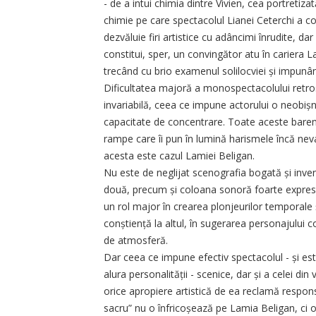
- de a intui chimia dintre Vivien, cea portreti
chimie pe care spectacolul Lianei Ceterchi a co
dezvăluie firi artistice cu adâncimi înrudite, da
constitui, sper, un convingător atu în cariera La
trecând cu brio examenul solilocviei și impunân
Dificultatea majoră a mono­spectacolului retr
invariabilă, ceea ce impune actorului o neobișn
capacitate de concentrare. Toate aceste baremu
rampe care îi pun în lumină harismele încă neva
acesta este cazul Lamiei Beligan.
Nu este de neglijat scenografia bogată și inve
două, precum și coloana sonoră foarte expresiv
un rol major în crearea plonjeurilor temporale ș
conștiență la altul, în sugerarea personajului co
de atmosferă.
Dar ceea ce impune efectiv spectacolul - și este
alura perso­na­li­tății - scenice, dar și a celei di
orice apropiere artistică de ea reclamă respons
sacru” nu o înfricoșează pe Lamia Beligan, ci o