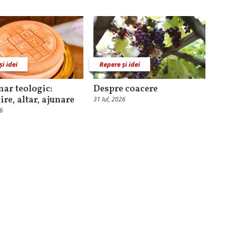
și idei
Repere și idei
nar teologic:
Despre coacere
ire, altar, ajunare
31 Iul, 2026
26