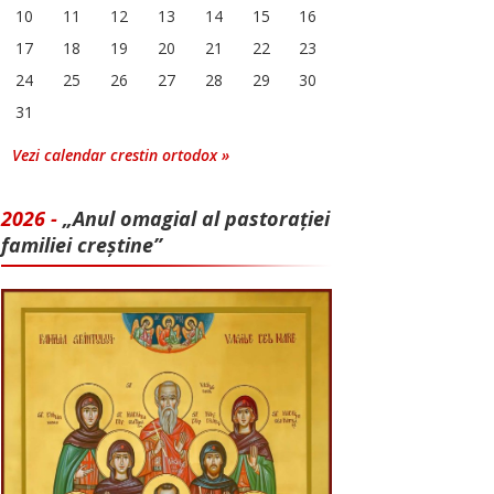
10
11
12
13
14
15
16
17
18
19
20
21
22
23
24
25
26
27
28
29
30
31
Vezi calendar crestin ortodox »
2026 -
„Anul omagial al pastorației
familiei creștine”