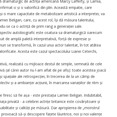
zată dramaturgic de actrița americană Marcy Lafferty, și Lamia,
nfirmat-o și o valorifică din plin. Această empatie, care
r și o mare capacitate de metabolizare artistică a interpretei, va
miei Beligan, care, cu acest rol, își dă măsura talentului,
du-se ca o actriță de prim rang a generației sale.
ospectiv autobio­grafic este osatura sa dramaturgică oarecum
uit de amplă paletă interpretativă, forță de expresie și
ri se transformă, în cazul unui actor talentat, în tot atâtea
lorificate. Acesta este cazul spectacolului Lianei Ceterchi,
ntivă, realizată cu mijloace destul de simple, semnată de cele
ă (al cărei autor nu l-am aflat de pe afiș): toate acestea joacă
i spațiale ale retrospecției, în trecerea de la un câmp de
lectiv și a ambianței acțiunii, în marcarea variațiilor de ritm și
 firesc să fie așa - este prestația Lamiei Beligan. Indubitabil,
n viața privată - a celebrei actrițe britanice este covârșitoare și
abilitate și calități pe măsură. Dar apropierea de „monstrul
 provoacă să-și descopere fațete lăuntrice, noi și noi valențe