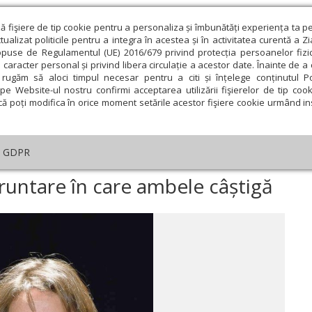
ză fişiere de tip cookie pentru a personaliza și îmbunătăți experiența ta p
alizat politicile pentru a integra în acestea și în activitatea curentă a Z
opuse de Regulamentul (UE) 2016/679 privind protecția persoanelor fizi
 caracter personal și privind libera circulație a acestor date. Înainte de 
eologie și spiritualitate
Educaţie și Cultură
Societate
rugăm să aloci timpul necesar pentru a citi și înțelege conținutul Pol
pe Website-ul nostru confirmi acceptarea utilizării fişierelor de tip cook
că poți modifica în orice moment setările acestor fişiere cookie urmând ins
Editorial
Repere și idei
Pilda zilei
GDPR
și Lamia - o confruntare în care ambele câștigă
fruntare în care ambele câștigă
ie
Februarie
Martie
Aprilie
Mai
Iunie