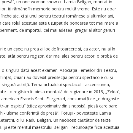
ă de presă“, un one woman show cu Lamia Beligan, montat în
sior, îți rămâne în memorie pentru multă vreme. Este nu doar
 încheiate, ci și unul pentru teatrul românesc al ultimilor ani,
în care rolul acestuia este uzurpat de ponderea tot mai mare a
xperiment, de importul, cel mai adesea, gregar al altor genuri
i e un eșec; nu prea ai loc de întoarcere și, ca actor, nu ai în
te, atât pentru regizor, dar mai ales pentru actor, o probă de
nu o singură dată acest examen. Asociația Femeilor din Teatru,
ființat, chiar i-au dovedit predilecția pentru spectacole cu și
 singură actriță. Tema actualului spectacol - ascensiunea,
tate - o regăsim în piesa montată de regizoare în 2013, „Zelda”,
lui american Francis Scott Fitzgerald, consumată de „o dragoste
ntr-un ospiciu” (citez aproximativ din sinopsis), piesă care pare
igh - ultima conferință de presă“. Totuși - povestește Lamia
 Ceterchi, ci lui Radu Beligan, un neobosit căutător de texte
Și este meritul maestrului Beligan - recunoaște fiica acestuia