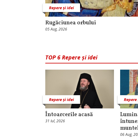
Repere și idei
Rugăciunea orbului
05 Aug, 2026
TOP 6 Repere și idei
Repere și idei
Repere 
Întoarcerile acasă
Lumina
întune
31 Iul, 2026
munte
06 Aug, 2