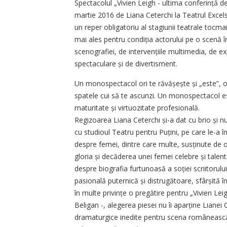
Spectacolul „Vivien Leigh - ultima con­ferinț
martie 2016 de Liana Ceterchi la Teatrul Excel
un reper obligatoriu al stagiunii teatrale tocmai
mai ales pentru condiția actorului pe o scenă 
scenografiei, de intervențiile multimedia, de e
spectaculare și de divertisment.
Un monospectacol ori te ră­vășește și „este”, or
spatele cui să te ascunzi. Un monospectacol es
maturitate și virtuozitate profesională.
Regizoarea Liana Ceterchi și-a dat cu brio și 
cu studioul Teatru pentru Puțini, pe care le-a în
despre femei, dintre care multe, susținute de o
gloria și decăderea unei femei celebre și talen
despre biografia furtunoasă a soției scriitoru
pasională puternică și distrugătoare, sfârșită î
în multe privințe o pregătire pentru „Vivien Le
Beligan -, alegerea piesei nu îi aparține Lianei
dramaturgice inedite pentru scena românească. 