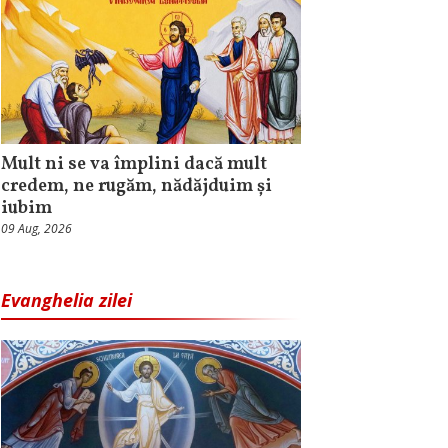
Mult ni se va împlini dacă mult
credem, ne rugăm, nădăjduim și
iubim
09 Aug, 2026
Evanghelia zilei