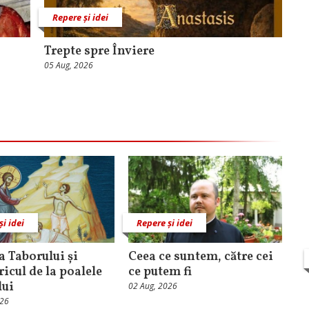
Repere și idei
Trepte spre Înviere
05 Aug, 2026
și idei
Repere și idei
 Taborului și
Ceea ce suntem, către cei
ricul de la poalele
ce putem fi
lui
02 Aug, 2026
026