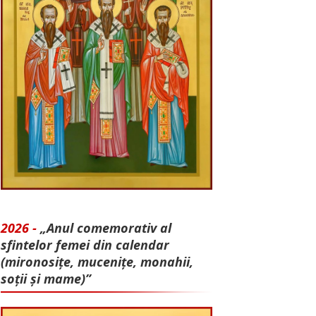
2026 -
„Anul comemorativ al
sfintelor femei din calendar
(mironosițe, mu­cenițe, monahii,
soții și mame)”