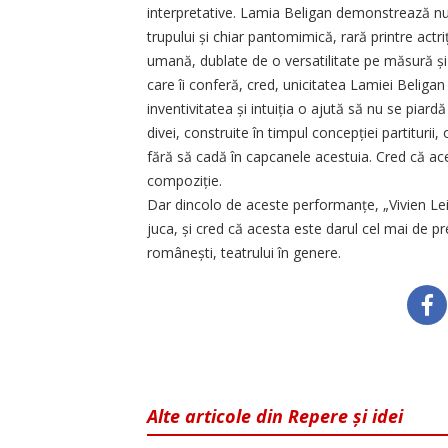
interpretative. Lamia Beligan demonstrează nu
trupului și chiar pantomimică, rară printre actri
umană, dublate de o versatilitate pe măsură și 
care îi conferă, cred, unicitatea Lamiei Beliga
inventivitatea și intuiția o ajută să nu se piard
divei, construite în timpul concepției partiturii
fără să cadă în capcanele acestuia. Cred că a
compoziție.
Dar dincolo de aceste per­formanțe, „Vivien Le
juca, și cred că acesta este darul cel mai de pr
românești, teatrului în genere.
Alte articole din Repere și idei