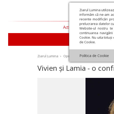
Ziarul Lumina utilizea
informăm că ne-am actu
recente modificări pr
prelucrarea datelor cu
Actualitate religioasă
T
Website-ul nostru te 
continuarea navigării 
Cookie. Nu uita totuși 
de Cookie.
Politica de Cookie
Ziarul Lumina
›
Opinii
›
Repere și idei
›
Vivien 
Vivien și Lamia - o con
st
Septembrie
Octombrie
Noiembrie
Decembrie
Ianuar