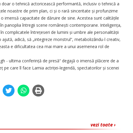
 doar o tehnică actoricească performantă, inclusiv o tehnică a
­țele noastre de prim plan, ci și o rară sinceritate și profunzime
o imensă capacitate de dăruire de sine. Acestea sunt calitățile
n în panoplia întregii scene românești contemporane. Inteligența,
ă în complicatele întrețeseri de lumini și umbre ale personalității
, o ajută, adică, să „integreze monstrul”, metabolizându-l creativ,
ceasta e dificultatea cea mai mare a unui asemenea rol de
igh - ultima conferință de presă“ degajă o ­imensă plăcere de a
eț pe care îl face Lamia actriței-legendă, spectatorilor și scenei
vezi toate ›