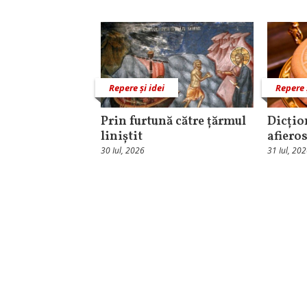
Repere și idei
Repere 
Prin furtună către țărmul
Dicțio
liniștit
afieros
30 Iul, 2026
31 Iul, 20