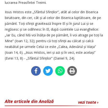
lucrarea Preasfintei Treimi.
Iisus Hristos este „Sfântul Sfinților”, atât al celor din Biserica
biruitoare, din cer, cât și al celor din Biserica luptătoare, de pe
pământ. Toți sfinții gravitează înspre El și în jurul Lui și se
regăsesc și se odihnesc în El, după cuvintele Lui evanghelice:
„Iar Eu, când Mă voi înălța de pe pământ, îi voi atrage pe toți la
Mine” (Ioan 12, 32); pentru că toți sfinții au călcat și calcă
neabătut pe urmele Celui ce este „Calea, Adevărul și Viața”
(Ioan 14, 6). „Iisus Hristos, ieri și azi și în veci, este același”
(Evrei 13, 8) - „Sfântul Sfinților” (Daniel 9, 24).
Alte articole din Analiză
vezi toate ›