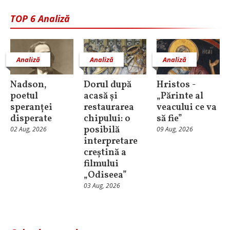
TOP 6 Analiză
Analiză
Analiză
Analiză
Nadson,
Dorul după
Hristos -
poetul
acasă și
„Părinte al
speranței
restaurarea
veacului ce va
disperate
chipului: o
să fie”
posibilă
02 Aug, 2026
09 Aug, 2026
interpretare
creștină a
filmului
„Odiseea”
03 Aug, 2026