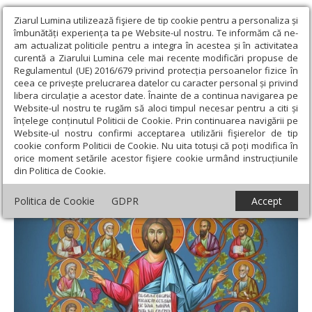
Ziarul Lumina utilizează fişiere de tip cookie pentru a personaliza și
îmbunătăți experiența ta pe Website-ul nostru. Te informăm că ne-
am actualizat politicile pentru a integra în acestea și în activitatea
curentă a Ziarului Lumina cele mai recente modificări propuse de
Regulamentul (UE) 2016/679 privind protecția persoanelor fizice în
ceea ce privește prelucrarea datelor cu caracter personal și privind
libera circulație a acestor date. Înainte de a continua navigarea pe
Website-ul nostru te rugăm să aloci timpul necesar pentru a citi și
Ziarul Lumina
›
Societate
›
Analiză
›
Iisus Hristos - „Sfântul
înțelege conținutul Politicii de Cookie. Prin continuarea navigării pe
Sfinților”
Website-ul nostru confirmi acceptarea utilizării fişierelor de tip
cookie conform Politicii de Cookie. Nu uita totuși că poți modifica în
Iisus Hristos - „Sfântul Sfinților”
orice moment setările acestor fişiere cookie urmând instrucțiunile
din Politica de Cookie.
Politica de Cookie
GDPR
Accept