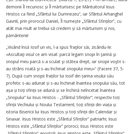
demonii Îl recunosc și Îl mărturisesc pe Mântuitorul Iisus
Hristos ca fiind „Sfântul lui Dumnezeu”, iar Sfântul Arhanghel
Gavriil, prin prorocul Daniel, Îl numește „Sfântul Sfinților”, cu
atât mai mult ar trebui să credem și să mărturisim și noi,
pământenii!
„Visând însă Iosif un vis, l-a spus fraţilor săi, zicându-le:
«Ascultaţi visul ce am visat: parcă legam snopi în ţarină şi
snopul meu parcă s-a sculat şi stătea drept, iar snopii voştri s-
au strâns roată şi s-au închinat snopului meu»” (Facere 37, 5-
7). După cum snopii fraților lui Iosif din țarina visului său
profetic s-au adunat și s-au închinat înaintea snopului său, tot
așa și toți sfinții se adună și se închină neîncetat înaintea
„Snopului” lui Iisus Hristos - „Sfântul Sfinților”; respectiv toți
sfinții Vechiului și Noului Testament; toți sfinții din viața și
istoria Bisericii lui Iisus Hristos și toți sfinții din Calendar și
Sinaxar. Iisus Hristos este „Sfântul Sfinților” patriarhi; Iisus
Hristos este „Sfântul Sfinților” proroci; Iisus Hristos este
„Sfântul Sfinților” apostoli; Iisus Hristos este „Sfântul Sfinților”