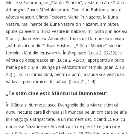
Moise și Solomon, pe „Sfântul Sfinților”, vestit de către Sfântul
Arhanghel Gavriil Sfântului proroc Daniel, în Babilon și peste
câteva veacuri, Sfintei Fecioare Maria, în Nazaret, la Buna
Vestire. Mai înainte de Buna Vestire din Nazaret, am putea
spune că avem o Bună Vestire în Babilon, mijlocită prin același
Sfânt și dumnezeiesc Arhanghel, trimis de Dumnezeu în viața
„bărbatului doririlor”. ­Iisus Hristos - „Sfântul Sfinților”, vine în
templul sfânt din Ierusalim la Întâmpinare (Luca 2, 22-38); la
vârsta de doisprezece ani (Luca 2, 42-50); apoi pentru a pune
mâna pe bici și a-i alunga pe vânzătorii din templu (Ioan 2, 13-
25) și, nu în ultimul rând, pentru a primi, a lăuda și a vesti darul
văduvei, prin ultimii ei doi bănuți (Luca 21, 1-4).
„Te știm cine ești: Sfântul lui Dumnezeu”
În Sfânta și dumnezeiasca Evanghelie de la Marcu citim că
duhul necurat care îl chinuia și îl muncea pe un om care se afla
în sinagogă a strigat tare, la un moment dat, zicând: „Ce ai cu
noi Iisuse Nazarinene? Ai venit ca să ne pierzi? Te știm cine
ești: Sfântul lui Dumnezeu” (Marcu 1, 23-27). Prin urmare, dacă