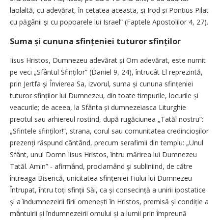
laolaltă, cu adevărat, în cetatea aceasta, și Irod și Pontius Pilat
cu păgânii și cu popoarele lui Israel” (Faptele Apostolilor 4, 27).
Suma și cununa sfințeniei tuturor sfinților
Iisus Hristos, Dumnezeu adevărat și Om adevărat, este numit
pe veci „Sfântul Sfinților” (Daniel 9, 24), întrucât El reprezintă,
prin Jertfa și Învierea Sa, izvorul, suma și cununa sfințeniei
tuturor sfinților lui Dumnezeu, din toate timpurile, locurile și
veacurile; de aceea, la Sfânta și dumnezeiasca Liturghie
preotul sau arhiereul rostind, după rugăciunea „Tatăl nostru”:
„Sfintele sfinților!”, strana, corul sau comunitatea credin­cioșilor
prezenți răspund cântând, precum serafimii din templu: „Unul
Sfânt, unul Domn Iisus Hristos, întru mărirea lui Dumnezeu
Tatăl. Amin” - afirmând, proclamând și subliniind, de către
întreaga Biserică, unicitatea sfințeniei Fiului lui Dumnezeu
Întrupat, întru toți sfinții Săi, ca și consecință a unirii ipostatice
și a îndumnezeirii firii omenești în Hristos, premisă și condiție a
mântuirii și îndumnezeirii omului și a lumii prin împreună