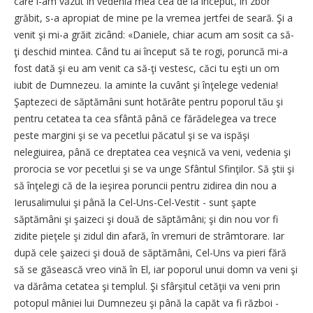
care l-am văzut în vedenia mea cea de la început, în zbor
grăbit, s-a apropiat de mine pe la vremea jertfei de seară. Şi a
venit şi mi-a grăit zicând: «Daniele, chiar acum am sosit ca să-
ţi deschid mintea. Când tu ai început să te rogi, poruncă mi-a
fost dată şi eu am venit ca să-ţi vestesc, căci tu eşti un om
iubit de Dumnezeu. Ia aminte la cuvânt şi înţelege vedenia!
Şaptezeci de săptămâni sunt hotărâte pentru poporul tău şi
pentru cetatea ta cea sfântă până ce fărădelegea va trece
peste margini şi se va pecetlui păcatul şi se va ispăşi
nelegiuirea, până ce dreptatea cea veşnică va veni, vedenia şi
prorocia se vor pecetlui şi se va unge Sfântul Sfinţilor. Să ştii şi
să înţelegi că de la ieşirea poruncii pentru zidirea din nou a
Ierusalimului şi până la Cel-Uns-Cel-Vestit - sunt şapte
săptămâni şi şaizeci şi două de săptămâni; şi din nou vor fi
zidite pieţele şi zidul din afară, în vremuri de strâmtorare. Iar
după cele şaizeci şi două de săptămâni, Cel-Uns va pieri fără
să se găsească vreo vină în El, iar poporul unui domn va veni şi
va dărâma cetatea şi templul. Şi sfârşitul cetăţii va veni prin
potopul mâniei lui Dumnezeu şi până la capăt va fi război -