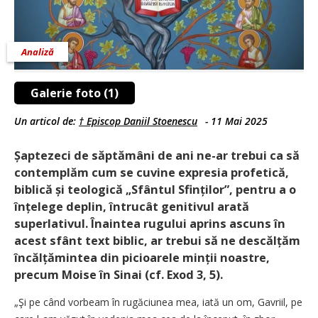
Analiză
Galerie foto (1)
Un articol de:
† Episcop Daniil Stoenescu
-
11 Mai 2025
Șaptezeci de săptămâni de ani ne-ar trebui ca să
contemplăm cum se cuvine expresia profetică,
biblică și teologică „Sfântul Sfinților”, pentru a o
înțelege deplin, întrucât genitivul arată
superlativul. Înaintea rugului aprins ascuns în
acest sfânt text biblic, ar trebui să ne descălțăm
încălțămintea din picioarele minții noastre,
precum Moise în Sinai (cf. Exod 3, 5).
„Şi pe când vorbeam în rugăciunea mea, iată un om, Gavriil, pe