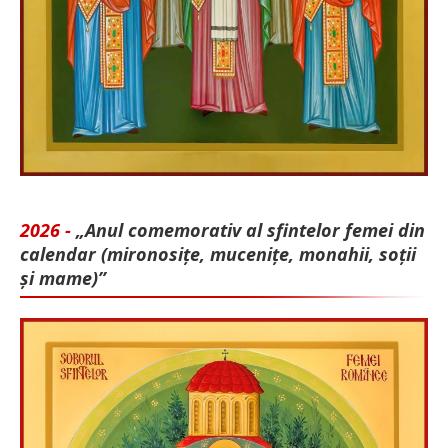
2026 -
„Anul comemorativ al sfintelor femei din
calendar (mironosițe, mu­cenițe, monahii, soții
și mame)”