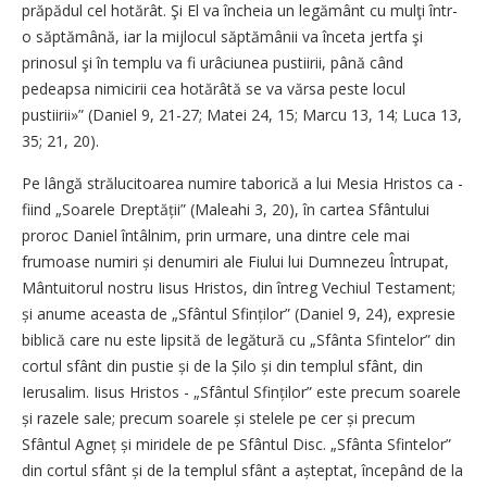
prăpădul cel hotărât. Şi El va încheia un legământ cu mulţi într-
o săptămână, iar la mijlocul săptămânii va înceta jertfa şi
prinosul şi în templu va fi urâciunea pus­tiirii, până când
pedeapsa nimicirii cea hotărâtă se va vărsa peste locul
pustiirii»” (Daniel 9, 21-27; Matei 24, 15; Marcu 13, 14; Luca 13,
35; 21, 20).
Pe lângă strălucitoarea numire taborică a lui Mesia Hristos ca ­
fiind „Soarele Dreptății” ­(Maleahi 3, 20), în cartea Sfântului
proroc Daniel întâlnim, prin urmare, una dintre cele mai
frumoase numiri și denumiri ale Fiului lui Dumnezeu Întrupat,
Mântuitorul nostru Iisus Hristos, din întreg Vechiul Testament;
și anume aceasta de „Sfântul Sfinților” (Daniel 9, 24), expresie
biblică care nu este lipsită de legătură cu „Sfânta Sfintelor” din
cortul sfânt din pustie și de la Șilo și din templul sfânt, din
Ierusalim. Iisus Hristos - „Sfântul Sfinților” este precum soarele
și razele sale; precum soarele și stelele pe cer și precum
Sfântul Agneț și miridele de pe Sfântul Disc. „Sfânta Sfintelor”
din cortul sfânt și de la templul sfânt a așteptat, începând de la