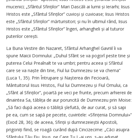
mucenici; „Sfântul Sfinților” Mari Dascăli ai lumii și Ierarhi; Iisus
Hristos este „Sfântul Sfinților” cuvioși și cuvioase; Iisus Hristos
este „Sfântul Sfinților” mărturisitori; și nu în ultimul rând, Iisus
Hristos este „Sfântul Sfinților” îngeri, arhangheli și al tuturor
puterilor cerești.
La Buna Vestire din Nazaret, Sfântul Arhanghel Gavriil îi va
spune Maicii Domnului: „Duhul Sfânt se va pogorî peste tine și
puterea Celui Preaînalt te va umbri; pentru aceea și Sfântul
care se va naște din tine, Fiul lui Dumnezeu se va chema”
(Luca 1, 35). Prin Întrupare și Nașterea din Fecioară,
Mântuitorul Iisus Hristos, Fiul lui Dumnezeu și Fiul Omului, ca
„Sfânt al Sfinților”, poartă pe veci pe frunte, precum arhiereii de
dinaintea Sa, tăblița de aur poruncită de Dumnezeu prin Moise:
„Să faci după aceea o tăbliță șlefuită, de aur curat, și să sapi
pe ea, cum se sapă pe pecete, cuvintele: «Sfințenia Domnului»”
(Exod 28, 36); de aceea, Sfinții și dumne­zeieștii Apostoli,
prigoniți fiind, se roagă curând după Cincizecime: „Căci asupra
Sfântului Tău Fiu, Iisus, pe Care Tu L-ai uns, s-au adunat