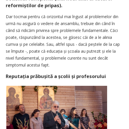
reformiștilor de pripas).
Dar tocmai pentru că orizontul mai îngust al problemelor din
urmă nu asigură o vedere de ansamblu, trebuie din când în
când să ridicăm privirea spre problemele fundamentale. Căci
poate, răspunzând la acestea, se găsesc căi de a le alinia
cumva și pe celelalte. Sau, altfel spus - dacă peștele de la cap
se împute -, poate că educația și școala au putrezit și ele la
nivel fundamental, și problemele curente nu sunt decât
simptomul acestui fapt.
Reputația prăbușită a școlii și profesorului