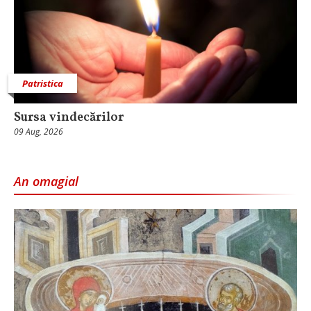
Patristica
Sursa vindecărilor
09 Aug, 2026
An omagial