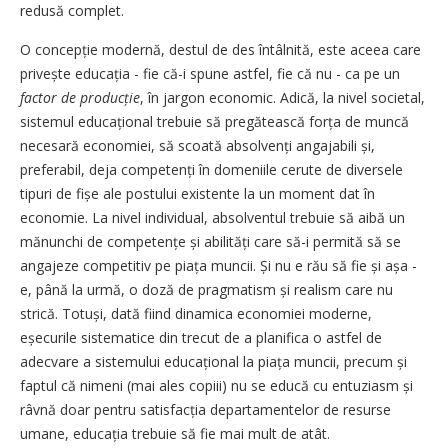
redusă complet.
O concepție modernă, destul de des întâlnită, este aceea care
privește educația - fie că-i spune astfel, fie că nu - ca pe un
factor de producție
, în jargon economic. Adică, la nivel societal,
sistemul educațional trebuie să pregătească forța de muncă
necesară economiei, să scoată absolvenți angajabili și,
preferabil, deja com­petenți în domeniile cerute de diversele
tipuri de fișe ale postului existente la un moment dat în
economie. La nivel individual, absolventul trebuie să aibă un
mănunchi de competențe și abi­lități care să-i permită să se
anga­jeze competitiv pe piața muncii. Și nu e rău să fie și așa -
e, până la urmă, o doză de pragmatism și realism care nu
strică. Totuși, dată fiind dinamica economiei moderne,
eșecurile sistematice din trecut de a planifica o astfel de
adecvare a sistemului educațional la piața muncii, precum și
faptul că nimeni (mai ales copiii) nu se educă cu entuziasm și
râvnă doar pentru satisfacția departamentelor de resurse
umane, educația trebuie să fie mai mult de atât.