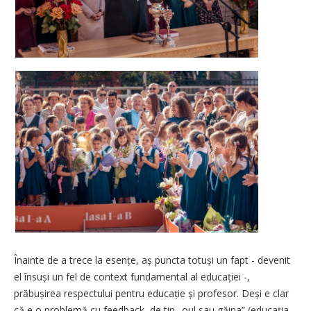
Înainte de a trece la esențe, aș puncta totuși un fapt - devenit
el însuși un fel de context fundamental al educației -,
prăbușirea respectului pentru educație și profesor. Deși e clar
că e o problemă cu feedback, de tip „oul sau găina” (educația