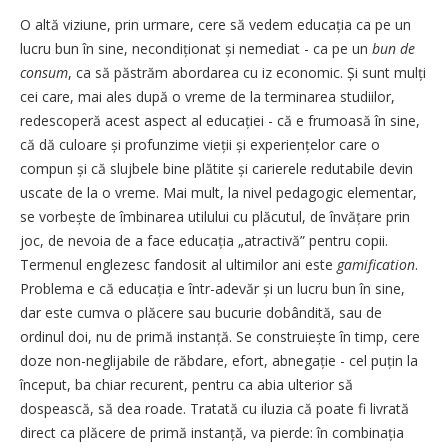
O altă viziune, prin urmare, cere să vedem educația ca pe un
lucru bun în sine, necondiționat și nemediat - ca pe un
bun de
consum
, ca să păstrăm abordarea cu iz economic. Și sunt mulți
cei care, mai ales după o vreme de la terminarea studiilor,
redescoperă acest aspect al educației - că e frumoasă în sine,
că dă culoare și profunzime vieții și expe­rien­țelor care o
compun și că slujbele bine plătite și carierele redutabile devin
uscate de la o vreme. Mai mult, la nivel pedagogic elementar,
se vorbește de îmbinarea utilului cu plăcutul, de învățare prin
joc, de nevoia de a face educația „atractivă” pentru copii.
Termenul englezesc fandosit al ultimilor ani este
gamification
.
Problema e că educația e într-adevăr și un lucru bun în sine,
dar este cumva o plăcere sau bucurie dobândită, sau de
ordinul doi, nu de primă instanță. Se construiește în timp, cere
doze non-neglijabile de răbdare, efort, abnegație - cel puțin la
început, ba chiar recurent, pentru ca abia ulterior să
dospească, să dea roade. Tratată cu iluzia că poate fi livrată
direct ca plăcere de primă instanță, va pierde: în combinația