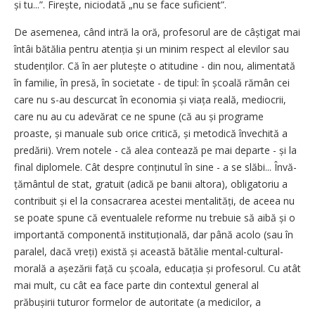
și tu...”. Firește, niciodată „nu se face suficient”.
De asemenea, când intră la oră, profesorul are de câștigat mai
întâi bătălia pentru atenția și un minim respect al elevilor sau
studenților. Că în aer plutește o atitudine - din nou, alimentată
în familie, în presă, în societate - de tipul: în școală rămân cei
care nu s-au descurcat în economia și viața reală, mediocrii,
care nu au cu adevărat ce ne spune (că au și programe
proaste, și manuale sub orice critică, și metodică învechită a
predării). Vrem notele - că alea contează pe mai departe - și la
final diplomele. Cât despre con­ținutul în sine - a se slăbi... Învă­
țământul de stat, gratuit (adică pe banii altora), obligatoriu a
contribuit și el la consacrarea acestei mentalități, de aceea nu
se poate spune că eventualele reforme nu trebuie să aibă și o
importantă componentă institu­țională, dar până acolo (sau în
paralel, dacă vreți) există și această bătălie mental-cultu­ral-
morală a așezării față cu școala, educația și profesorul. Cu atât
mai mult, cu cât ea face parte din contextul general al
prăbușirii tuturor formelor de autoritate (a medicilor, a