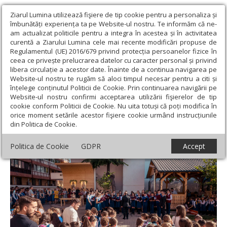
Ziarul Lumina utilizează fişiere de tip cookie pentru a personaliza și
îmbunătăți experiența ta pe Website-ul nostru. Te informăm că ne-
am actualizat politicile pentru a integra în acestea și în activitatea
curentă a Ziarului Lumina cele mai recente modificări propuse de
Regulamentul (UE) 2016/679 privind protecția persoanelor fizice în
ceea ce privește prelucrarea datelor cu caracter personal și privind
libera circulație a acestor date. Înainte de a continua navigarea pe
Website-ul nostru te rugăm să aloci timpul necesar pentru a citi și
Ziarul Lumina
›
Societate
›
Analiză
›
Școala noastră cea de
înțelege conținutul Politicii de Cookie. Prin continuarea navigării pe
toate zilele
Website-ul nostru confirmi acceptarea utilizării fişierelor de tip
cookie conform Politicii de Cookie. Nu uita totuși că poți modifica în
Școala noastră cea de toate zilele
orice moment setările acestor fişiere cookie urmând instrucțiunile
din Politica de Cookie.
Politica de Cookie
GDPR
Accept