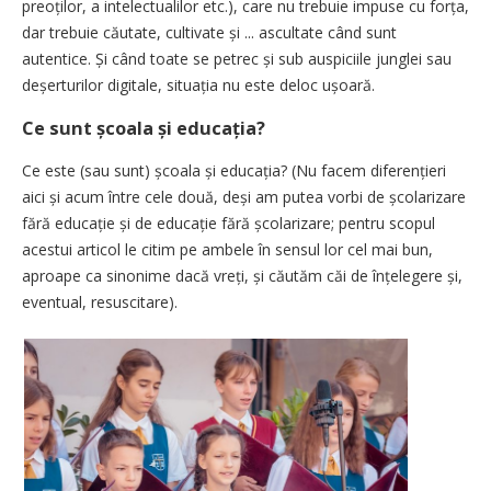
preoților, a intelectualilor etc.), care nu trebuie impuse cu forța,
dar trebuie căutate, cultivate și ... ascultate când sunt
autentice. Și când toate se petrec și sub auspiciile junglei sau
deșerturilor digitale, situația nu este deloc ușoară.
Ce sunt școala și educația?
Ce este (sau sunt) școala și educația? (Nu facem diferențieri
aici și acum între cele două, deși am putea vorbi de școlarizare
fără educație și de educație fără școla­rizare; pentru scopul
acestui articol le citim pe ambele în sensul lor cel mai bun,
aproape ca sinonime dacă vreți, și căutăm căi de înțelegere și,
eventual, resuscitare).