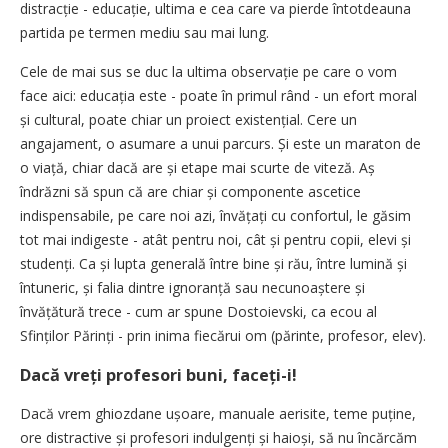
distracție - educație, ultima e cea care va pierde întotdeauna
partida pe termen mediu sau mai lung.
Cele de mai sus se duc la ultima observație pe care o vom
face aici: educația este - poate în primul rând - un efort moral
și cultural, poate chiar un proiect existențial. Cere un
angajament, o asumare a unui parcurs. Și este un maraton de
o viață, chiar dacă are și etape mai scurte de viteză. Aș
îndrăzni să spun că are chiar și componente ascetice
indispensabile, pe care noi azi, învățați cu confortul, le găsim
tot mai indigeste - atât pentru noi, cât și pentru copii, elevi și
studenți. Ca și lupta generală între bine și rău, între lumină și
întuneric, și falia dintre ignoranță sau necunoaștere și
învățătură trece - cum ar spune Dostoievski, ca ecou al
Sfinților Părinți - prin inima fiecărui om (părinte, profesor, elev).
Dacă vreți profesori buni, faceți-i!
Dacă vrem ghiozdane ușoare, manuale aerisite, teme puține,
ore distractive și profesori indulgenți și haioși, să nu încărcăm