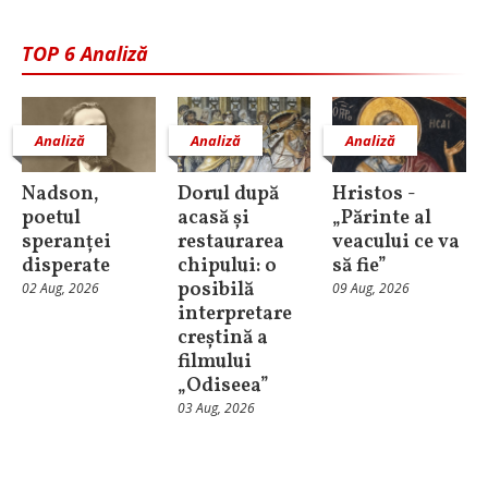
TOP 6 Analiză
Analiză
Analiză
Analiză
Nadson,
Dorul după
Hristos -
poetul
acasă și
„Părinte al
speranței
restaurarea
veacului ce va
disperate
chipului: o
să fie”
posibilă
02 Aug, 2026
09 Aug, 2026
interpretare
creștină a
filmului
„Odiseea”
03 Aug, 2026