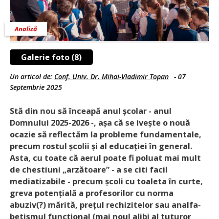
Analiză
Galerie foto (8)
Un articol de:
Conf. Univ. Dr. Mihai-Vladimir Topan
-
07
Septembrie 2025
Stă din nou să înceapă anul școlar - anul
Domnului 2025-2026 -, așa că se ivește o nouă
ocazie să reflectăm la probleme funda­mentale,
precum rostul școlii și al educației în general.
Asta, cu toate că aerul poate fi poluat mai mult
de chestiuni „arzătoare” - a se citi facil
mediatizabile - precum școli cu toaleta în curte,
greva po­tențială a profesorilor cu norma
abuziv(?) mărită, prețul rechizitelor sau analfa­
betismul funcțio­nal (mai noul alibi al tuturor