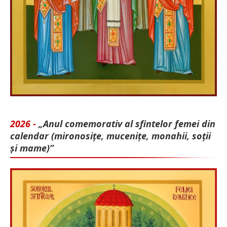
2026 -
„Anul comemorativ al sfintelor femei din
calendar (mironosițe, mu­cenițe, monahii, soții
și mame)”