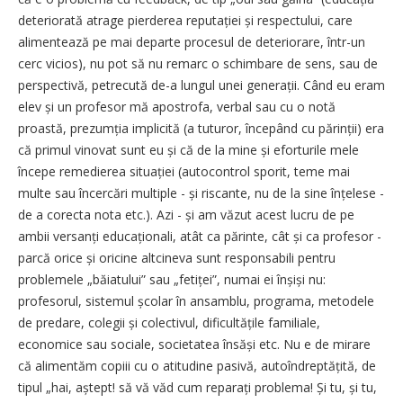
deteriorată atrage pierderea reputației și respectului, care
alimentează pe mai departe procesul de deteriorare, într-un
cerc vicios), nu pot să nu remarc o schimbare de sens, sau de
perspectivă, petrecută de-a lungul unei generații. Când eu eram
elev și un profesor mă apostrofa, verbal sau cu o notă
proastă, prezumția implicită (a tuturor, începând cu părinții) era
că primul vinovat sunt eu și că de la mine și eforturile mele
începe remedierea si­tuației (autocontrol sporit, teme mai
multe sau încercări multiple - și riscante, nu de la sine înțelese -
de a corecta nota etc.). Azi - și am văzut acest lucru de pe
ambii versanți educaționali, atât ca părinte, cât și ca profesor -
parcă orice și oricine altcineva sunt responsabili pentru
problemele „băiatului” sau „fetiței”, numai ei înșiși nu:
profesorul, sistemul școlar în ansamblu, programa, metodele
de predare, colegii și colectivul, dificultățile familiale,
economice sau sociale, societatea însăși etc. Nu e de mirare
că alimentăm copiii cu o atitudine pasivă, autoîndreptățită, de
tipul „hai, aștept! să vă văd cum reparați problema! Și tu, și tu,