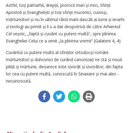
Astfel, toți patriarhii, drepții, prorocii mari și mici, Sfinții
Apostoli și Evangheliști și toți sfinții mucenici, cuvioși,
mărturisitori și nu în ultimul rând marii dascăli ai lumii și ierarhi
și teologi au primit și li s-a dat deopotrivă de către Arhiereul
Cel veșnic, „faptă și cuvânt cu putere multă”, spre plinirea
Evangheliei Celui ce a venit „la plinirea vremii” (Galateni 4, 4).
Cuvântul cu putere multă al sfinților ortodocși români
mărturisitori și duhovnici de curând canonizați ne stă și nouă
pildă și mărturie, deoarece este izvorât și izvorâtor, din fapta
lor cea cu putere multă, cunoscută în Sinaxare și mai ales ­
necunoscută.