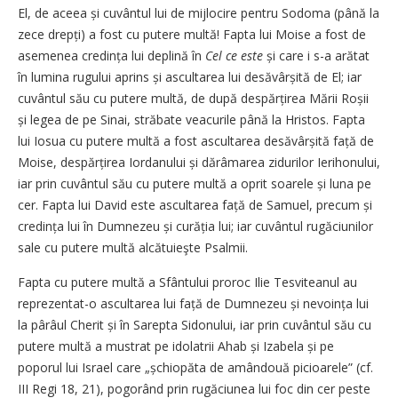
El, de aceea și cuvântul lui de mijlocire pentru Sodoma (până la
zece drepți) a fost cu putere multă! Fapta lui Moise a fost de
asemenea credința lui deplină în
Cel ce este
și care i s-a arătat
în lumina rugului aprins și ascultarea lui desăvârșită de El; iar
cuvântul său cu putere multă, de după despărțirea Mării Roșii
și legea de pe Sinai, străbate veacurile până la Hristos. Fapta
lui Iosua cu putere multă a fost ascultarea desăvârșită față de
Moise, despărțirea Iordanului și dărâmarea zidurilor Ierihonului,
iar prin cuvântul său cu putere multă a oprit soarele și luna pe
cer. Fapta lui David este ascultarea față de Samuel, precum și
credința lui în Dumnezeu și curăția lui; iar cuvântul rugăciunilor
sale cu putere multă alcătuieşte Psalmii.
Fapta cu putere multă a Sfântului proroc Ilie Tesviteanul au
reprezentat-o ascultarea lui față de Dumnezeu și nevoința lui
la pârâul Cherit și în Sarepta Sidonului, iar prin cuvântul său cu
putere multă a mustrat pe idolatrii Ahab și Izabela și pe
poporul lui Israel care „șchiopăta de amândouă picioarele” (cf.
III Regi 18, 21), pogorând prin rugăciunea lui foc din cer peste