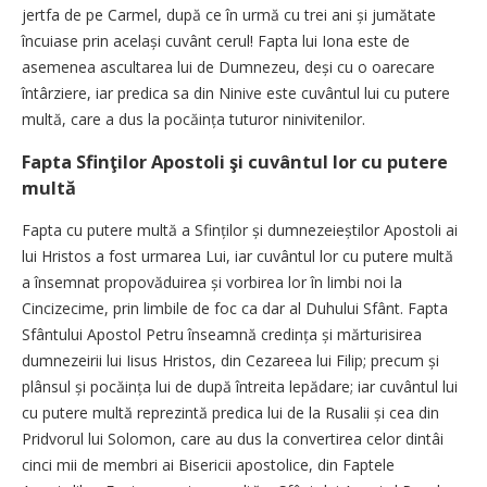
jertfa de pe Carmel, după ce în urmă cu trei ani și jumătate
încuiase prin același cuvânt cerul! Fapta lui Iona este de
asemenea ascultarea lui de Dumnezeu, deși cu o oarecare
întârziere, iar predica sa din Ninive este cuvântul lui cu putere
multă, care a dus la pocăința tuturor ninivitenilor.
Fapta Sfinţilor Apostoli şi cuvântul lor cu putere
multă
Fapta cu putere multă a Sfinților și dumnezeieștilor Apostoli ai
lui Hristos a fost urmarea Lui, iar cuvântul lor cu putere multă
a însemnat propovăduirea și vorbirea lor în limbi noi la
Cincizecime, prin limbile de foc ca dar al Duhului Sfânt. Fapta
Sfântului Apostol Petru înseamnă credința și mărturisirea
dumnezeirii lui Iisus Hristos, din Cezareea lui Filip; precum și
plânsul și pocăința lui de după întreita lepădare; iar cuvântul lui
cu putere multă reprezintă predica lui de la Rusalii și cea din
Pridvorul lui Solomon, care au dus la convertirea celor dintâi
cinci mii de membri ai Bisericii apostolice, din Faptele