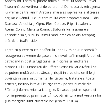
Apostolilor. Fapta cu putere multă a Sfântului Apostol Pavel
înseamnă convertirea lui de pe drumul Damascului, retragerea
lui vreme de trei ani în Arabia și mai ales răpirea lui la al treilea
cer, iar cuvântul lui cu putere multă este propovăduirea lui din
Damasc, Antiohia și Cipru, Efes, Colose, Filipi, Tesalonic,
Atena, Corint, Malta și Roma, călătoriile lui misionare și
Epistolele sale; și nu în ultimul rând, predica sa din Areopag,
atât de actuală astăzi.
Fapta cu putere multă a Sfântului Ioan Gură de Aur constă în
retragerea sa vreme de șase ani și nevoința în munții Antiohiei,
petrecând în post și rugăciune, și în citirea și meditarea
cuvântului lui Dumnezeu din Sfânta Scriptură; iar cuvântul său
cu putere multă este revărsat și risipit în predicile, omiliile și
cuvântările sale, în comentariile, tâlcuirile, tratatele și toate
scrierile, inclusiv în textul liturgic care-i poartă numele din
Sfânta și dumnezeiasca Liturghie. De aceea putem spune și
noi, împreună cu psalmistul: „În tot pământul a ieșit vestirea lor
și la marginile lumii cuvintele lor” (Psalmul 18, 4).