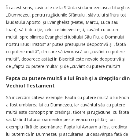
În acest sens, cuvintele de la Sfânta și dumnezeiasca Liturghie:
„Dumnezeu, pentru rugăciunile Sfântului, slăvitului și întru tot
lăudatului Apostol și Evanghelist (Matei, Marcu, Luca sau
Ioan), să-ți dea ție, celui ce binevestești, cuvânt cu putere
multă, spre plinirea Evangheliei iubitului Său Fiu, a Domnului
nostru Iisus Hristos” ar putea presupune deopotrivă și „faptă
cu putere multă”, din care să izvorască un „cuvânt cu putere
multă”, deoarece astăzi în Biserică este nevoie deopotrivă și
de „faptă cu putere multă” și de „cuvânt cu putere multă”!
Fapta cu putere multă a lui Enoh şi a drepţilor din
Vechiul Testament
Să încercăm câteva exemple. Fapta cu putere multă a lui Enoh
a fost umblarea lui cu Dumnezeu, iar cuvântul său cu putere
multă este contopit prin credință, tăcere și rugăciune, cu fapta
sa, lăsând tuturor oamenilor peste veacuri o pildă și un
exemplu fără de asemănare. Fapta lui Avraam a fost credința
lui puternică în Dumnezeu și ascultarea lui desăvârșită față de