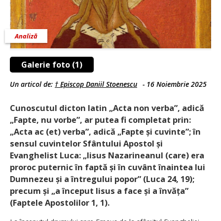
Analiză
Galerie foto (1)
Un articol de:
† Episcop Daniil Stoenescu
-
16 Noiembrie 2025
Cunoscutul dicton latin „Acta non verba”, adică
„Fapte, nu vorbe”, ar putea fi completat prin:
„Acta ac (et) verba”, adică „Fapte și ­cuvinte”; în
sensul cuvintelor Sfântului Apostol și
Evanghelist Luca: „Iisus Nazarineanul (care) era
proroc puternic în faptă și în cuvânt înaintea lui
Dumnezeu și a întregului popor” (Luca 24, 19);
precum și „a început Iisus a face și a învăța”
(Faptele Apostolilor 1, 1).