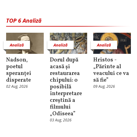
TOP 6 Analiză
Analiză
Analiză
Analiză
Nadson,
Dorul după
Hristos -
poetul
acasă și
„Părinte al
speranței
restaurarea
veacului ce va
disperate
chipului: o
să fie”
posibilă
02 Aug, 2026
09 Aug, 2026
interpretare
creștină a
filmului
„Odiseea”
03 Aug, 2026