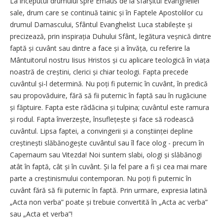
La începutul drumului spre Emaus de la sfâr­șitul Evangheliei
sale, drum care se continuă tainic și în Faptele Apostolilor cu
drumul Damascului, Sfântul Evanghelist Luca stabilește și
precizează, prin inspirația Duhului Sfânt, legătura veșnică dintre
faptă și cuvânt sau dintre a face și a învăța, cu referire la
Mântuitorul nostru Iisus Hristos și cu aplicare teologică în viața
noastră de creștini, clerici și chiar teologi. Fapta precede
cuvântul și-l determină. Nu poți fi puternic în cuvânt, în predică
sau propovăduire, fără să fii puternic în faptă sau în rugăciune
și făptuire. Fapta este rădăcina și tulpina; cuvântul este ramura
și rodul. Fapta înverzește, însufle­țește și face să rodească
cuvântul. Lipsa faptei, a convingerii și a conștiinței depline
creștinești slăbănogește cuvântul sau îl face olog - precum în
Capernaum sau Vitezda! Noi suntem slabi, ologi și slăbănogi
atât în faptă, cât și în cuvânt. Și la fel pare a fi și cea mai mare
parte a crești­nismului contemporan. Nu poți fi puternic în
cuvânt fără să fii puternic în faptă. Prin urmare, expresia latină
­„Acta non verba” poate și trebuie convertită în „Acta ac verba”
sau „Acta et verba”!