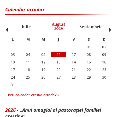
Calendar ortodox
‹
›
August
Iulie
Septembrie
O
2026
L
M
M
J
V
S
D
01
02
03
04
05
06
07
08
09
10
11
12
13
14
15
16
17
18
19
20
21
22
23
24
25
26
27
28
29
30
31
Vezi calendar crestin ortodox »
2026 -
„Anul omagial al pastorației familiei
creștine”