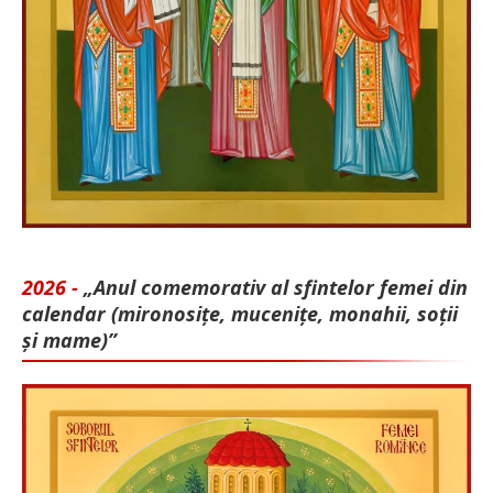
2026 -
„Anul comemorativ al sfintelor femei din
calendar (mironosițe, mu­cenițe, monahii, soții
și mame)”