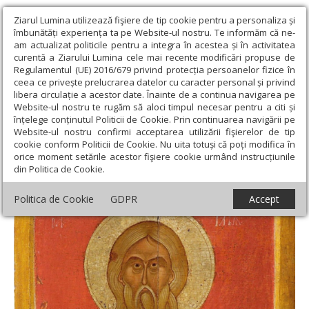
Ziarul Lumina utilizează fişiere de tip cookie pentru a personaliza și
îmbunătăți experiența ta pe Website-ul nostru. Te informăm că ne-
am actualizat politicile pentru a integra în acestea și în activitatea
curentă a Ziarului Lumina cele mai recente modificări propuse de
Regulamentul (UE) 2016/679 privind protecția persoanelor fizice în
ceea ce privește prelucrarea datelor cu caracter personal și privind
libera circulație a acestor date. Înainte de a continua navigarea pe
Website-ul nostru te rugăm să aloci timpul necesar pentru a citi și
Ziarul Lumina
›
Societate
›
Analiză
›
„Faptă și cuvânt cu putere
înțelege conținutul Politicii de Cookie. Prin continuarea navigării pe
multă”
Website-ul nostru confirmi acceptarea utilizării fişierelor de tip
cookie conform Politicii de Cookie. Nu uita totuși că poți modifica în
„Faptă și cuvânt cu putere multă”
orice moment setările acestor fişiere cookie urmând instrucțiunile
din Politica de Cookie.
Politica de Cookie
GDPR
Accept