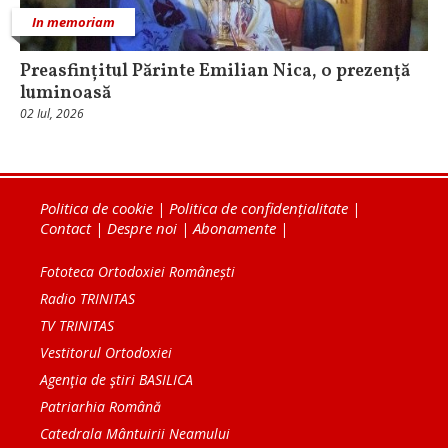
In memoriam
Preasfințitul Părinte Emilian Nica, o prezență
luminoasă
02 Iul, 2026
Politica de cookie
|
Politica de confidențialitate
|
Contact
|
Despre noi
|
Abonamente
|
Fototeca Ortodoxiei Românești
Radio TRINITAS
TV TRINITAS
Vestitorul Ortodoxiei
Agenţia de ştiri BASILICA
Patriarhia Română
Catedrala Mântuirii Neamului