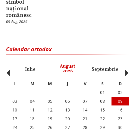
simbol
național
românesc
09 Aug, 2026
Calendar ortodox
‹
›
August
Iulie
Septembrie
O
2026
L
M
M
J
V
S
D
01
02
03
04
05
06
07
08
09
10
11
12
13
14
15
16
17
18
19
20
21
22
23
24
25
26
27
28
29
30