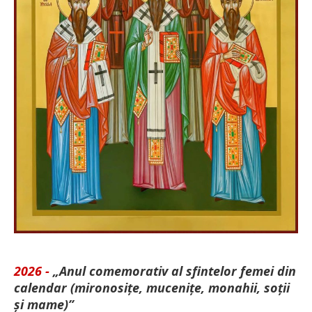
2026 -
„Anul comemorativ al sfintelor femei din
calendar (mironosițe, mu­cenițe, monahii, soții
și mame)”