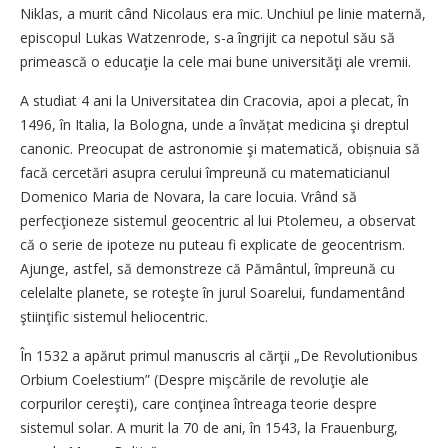
Niklas, a murit când Nicolaus era mic. Unchiul pe linie maternă,
episcopul Lukas Watzenrode, s-a îngrijit ca nepotul său să
primească o educaţie la cele mai bune universităţi ale vremii.
A studiat 4 ani la Universitatea din Cracovia, apoi a plecat, în
1496, în Italia, la Bologna, unde a învățat medicina şi dreptul
canonic. Preocupat de astronomie şi matematică, obișnuia să
facă cercetări asupra cerului împreună cu matematicianul
Domenico Maria de Novara, la care locuia. Vrând să
perfecţioneze sistemul geocentric al lui Ptolemeu, a observat
că o serie de ipoteze nu puteau fi explicate de geocentrism.
Ajunge, astfel, să demonstreze că Pământul, împreună cu
celelalte planete, se roteşte în jurul Soarelui, fundamentând
ştiinţific sistemul heliocentric.
În 1532 a apărut primul manuscris al cărţii „De Revolutionibus
Orbium Coelestium” (Despre mişcările de revoluţie ale
corpurilor cereşti), care conţinea întreaga teorie despre
sistemul solar. A murit la 70 de ani, în 1543, la Frauenburg,