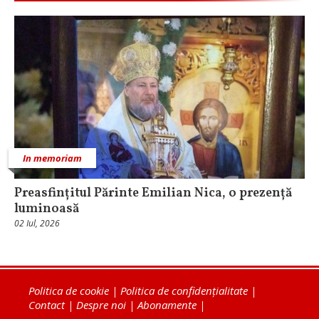
In memoriam
Preasfințitul Părinte Emilian Nica, o prezență
luminoasă
02 Iul, 2026
Politica de cookie
|
Politica de confidențialitate
|
Contact
|
Despre noi
|
Abonamente
|