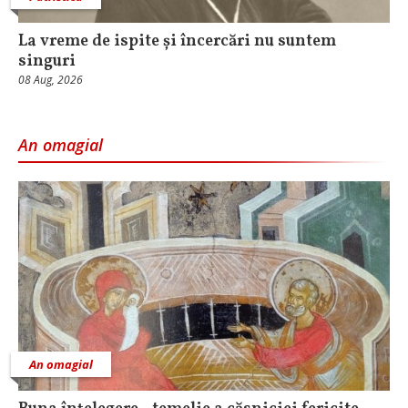
La vreme de ispite și încercări nu suntem
singuri
08 Aug, 2026
An omagial
An omagial