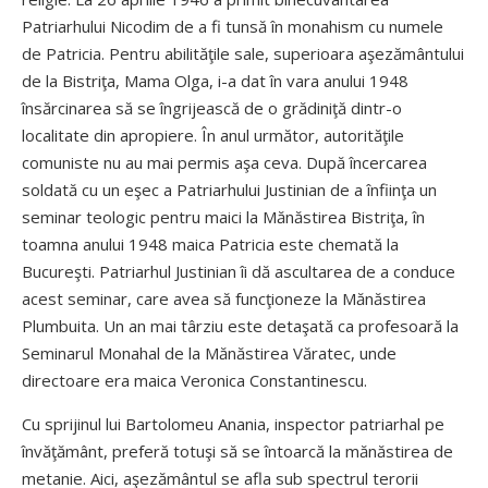
Patriarhului Nicodim de a fi tunsă în monahism cu numele
de Patricia. Pentru abilităţile sale, superioara aşezământului
de la Bistriţa, Mama Olga, i-a dat în vara anului 1948
însărcinarea să se îngrijească de o grădiniţă dintr-o
localitate din apropiere. În anul următor, autorităţile
comuniste nu au mai permis aşa ceva. După încercarea
soldată cu un eşec a Patriarhului Justinian de a înfiinţa un
seminar teologic pentru maici la Mănăstirea Bistriţa, în
toamna anului 1948 maica Patricia este chemată la
Bucureşti. Patriarhul Justinian îi dă ascultarea de a conduce
acest seminar, care avea să funcţioneze la Mănăstirea
Plumbuita. Un an mai târziu este detaşată ca profesoară la
Seminarul Monahal de la Mănăstirea Văratec, unde
directoare era maica Veronica Constantinescu.
Cu sprijinul lui Bartolomeu Anania, inspector patriarhal pe
învăţământ, preferă totuşi să se întoarcă la mănăstirea de
metanie. Aici, aşezământul se afla sub spectrul terorii