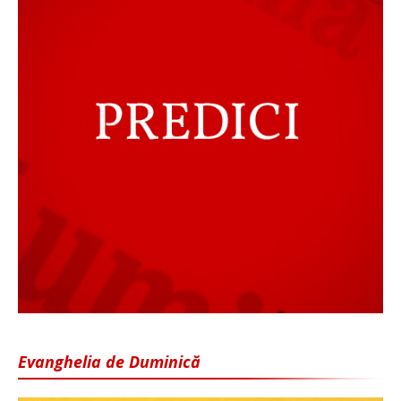
Evanghelia de Duminică