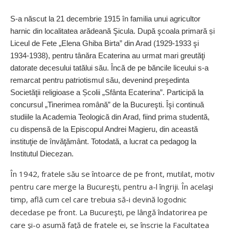
S-a născut la 21 decembrie 1915 în familia unui agricultor
harnic din localitatea arădeană Şicula. După şcoala primară și
Liceul de Fete „Elena Ghiba Birta” din Arad (1929-1933 şi
1934-1938), pentru tânăra Ecaterina au urmat mari greutăţi
datorate decesului tatălui său. Încă de pe băncile liceului s-a
remarcat pentru patriotismul său, devenind preşedinta
Societăţii religioase a Școlii „Sfânta Ecaterina”. Participă la
concursul „Tinerimea română” de la Bucureşti. Îşi continuă
studiile la Academia Teologică din Arad, fiind prima studentă,
cu dispensă de la Episcopul Andrei Magieru, din această
instituţie de învăţământ. Totodată, a lucrat ca pedagog la
Institutul Diecezan.
În 1942, fratele său se întoarce de pe front, mutilat, motiv
pentru care merge la Bucureşti, pentru a-l îngriji. În acelaşi
timp, află cum cel care trebuia să-i devină logodnic
decedase pe front. La Bucureşti, pe lângă îndatorirea pe
care şi-o asumă faţă de fratele ei, se înscrie la Facultatea