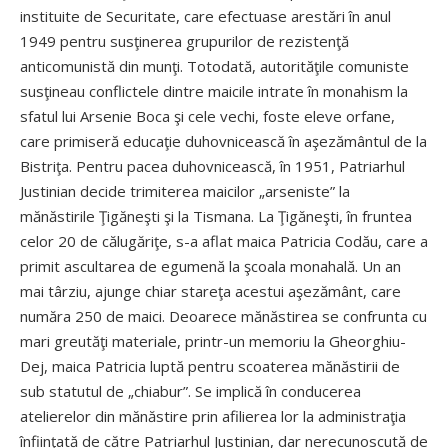
instituite de Securitate, care efectuase arestări în anul
1949 pentru susţinerea grupurilor de rezistenţă
anticomunistă din munţi. Totodată, autorităţile comuniste
susţineau conflictele dintre maicile intrate în monahism la
sfatul lui Arsenie Boca şi cele vechi, foste eleve orfane,
care primiseră educaţie duhovnicească în aşezământul de la
Bistriţa. Pentru pacea duhovnicească, în 1951, Patriarhul
Justinian decide trimiterea maicilor „arseniste” la
mănăstirile Ţigăneşti şi la Tismana. La Ţigăneşti, în fruntea
celor 20 de călugăriţe, s-a aflat maica Patricia Codău, care a
primit ascultarea de egumenă la şcoala monahală. Un an
mai târziu, ajunge chiar stareţa acestui aşezământ, care
număra 250 de maici. Deoarece mănăstirea se confrunta cu
mari greutăţi materiale, printr-un memoriu la Gheorghiu-
Dej, maica Patricia luptă pentru scoaterea mănăstirii de
sub statutul de „chiabur”. Se implică în conducerea
atelierelor din mănăstire prin afilierea lor la administraţia
înfiinţată de către Patriarhul Justinian, dar nerecunoscută de