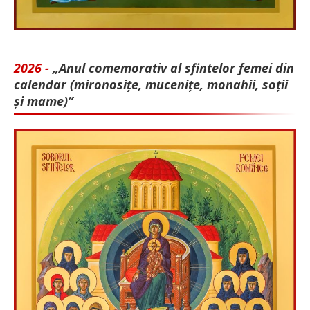
2026 -
„Anul comemorativ al sfintelor femei din
calendar (mironosițe, mu­cenițe, monahii, soții
și mame)”