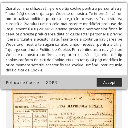
Ziarul Lumina utilizează fişiere de tip cookie pentru a personaliza și
îmbunătăți experiența ta pe Website-ul nostru. Te informăm că ne-
am actualizat politicile pentru a integra în acestea și în activitatea
curentă a Ziarului Lumina cele mai recente modificări propuse de
Regulamentul (UE) 2016/679 privind protecția persoanelor fizice în
ceea ce privește prelucrarea datelor cu caracter personal și privind
libera circulație a acestor date. Înainte de a continua navigarea pe
Website-ul nostru te rugăm să aloci timpul necesar pentru a citi și
Ziarul Lumina
›
Societate
›
Historica
›
Maica Patricia Ecaterina
înțelege conținutul Politicii de Cookie. Prin continuarea navigării pe
Codău, între încercările duhovniceşti şi persecuţia comunistă
Website-ul nostru confirmi acceptarea utilizării fişierelor de tip
cookie conform Politicii de Cookie. Nu uita totuși că poți modifica în
Maica Patricia Ecaterina Codău, între
orice moment setările acestor fişiere cookie urmând instrucțiunile
din Politica de Cookie.
încercările duhovniceşti şi persecuţia
comunistă
Politica de Cookie
GDPR
Accept