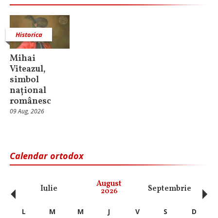
Historica
Mihai
Viteazul,
simbol
național
românesc
09 Aug, 2026
Calendar ortodox
‹
›
August
Iulie
Septembrie
O
2026
L
M
M
J
V
S
D