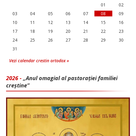
01
02
03
04
05
06
07
08
09
10
11
12
13
14
15
16
17
18
19
20
21
22
23
24
25
26
27
28
29
30
31
Vezi calendar crestin ortodox »
2026 -
„Anul omagial al pastorației familiei
creștine”