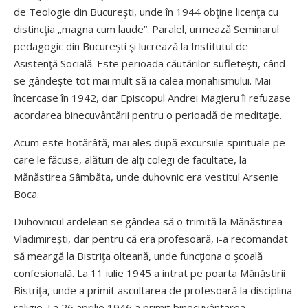
de Teologie din Bucureşti, unde în 1944 obţine licenţa cu
distincţia „magna cum laude”. Paralel, urmează Seminarul
pedagogic din Bucureşti şi lucrează la Institutul de
Asistenţă Socială. Este perioada căutărilor sufleteşti, când
se gândeşte tot mai mult să ia calea monahismului. Mai
încercase în 1942, dar Episcopul Andrei Magieru îi refuzase
acordarea binecuvântării pentru o perioadă de meditaţie.
Acum este hotărâtă, mai ales după excursiile spirituale pe
care le făcuse, alături de alţi colegi de facultate, la
Mănăstirea Sâmbăta, unde duhovnic era vestitul Arsenie
Boca.
Duhovnicul ardelean se gândea să o trimită la Mănăstirea
Vladimireşti, dar pentru că era profesoară, i-a recomandat
să meargă la Bistriţa olteană, unde funcţiona o şcoală
confesională. La 11 iulie 1945 a intrat pe poarta Mănăstirii
Bistriţa, unde a primit ascultarea de profesoară la disciplina
religie. La 26 aprilie 1946 a primit binecuvântarea