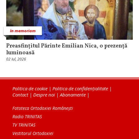
In memoriam
Preasfințitul Părinte Emilian Nica, o prezență
luminoasă
02 Iul, 2026
Politica de cookie
|
Politica de confidențialitate
|
Contact
|
Despre noi
|
Abonamente
|
Fototeca Ortodoxiei Românești
Radio TRINITAS
TV TRINITAS
Vestitorul Ortodoxiei