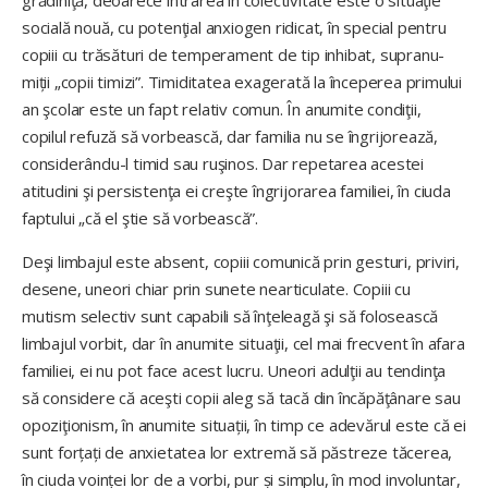
grădiniţă, deoarece intrarea în colectivitate este o situaţie
socială nouă, cu potenţial anxiogen ridicat, în special pentru
copiii cu trăsături de temperament de tip inhibat, supra­nu­
miții „copii timizi”. Timiditatea exagerată la începerea primului
an şcolar este un fapt relativ comun. În anumite condiţii,
copilul refuză să vorbească, dar familia nu se îngrijorează,
considerându-l timid sau ruşinos. Dar repetarea acestei
atitudini şi persistenţa ei creşte îngrijorarea familiei, în ciuda
faptului „că el ştie să vorbească”.
Deşi limbajul este absent, copiii comunică prin gesturi, priviri,
de­sene, uneori chiar prin sunete nearticulate. Copiii cu
mutism selectiv sunt capabili să înţeleagă şi să folosească
limbajul vorbit, dar în anumite situaţii, cel mai frecvent în afara
familiei, ei nu pot face acest lucru. Uneori adulţii au tendinţa
să considere că aceşti copii aleg să tacă din încăpăţânare sau
opoziţionism, în anumite situații, în timp ce adevărul este că ei
sunt forțați de anxietatea lor extremă să păstreze tăcerea,
în ciuda voinței lor de a vorbi, pur și simplu, în mod involuntar,