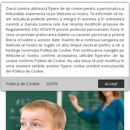
Ziarul Lumina utilizează fişiere de tip cookie pentru a personaliza și
îmbunătăți experiența ta pe Website-ul nostru. Te informăm că ne-
am actualizat politicile pentru a integra în acestea și în activitatea
curentă a Ziarului Lumina cele mai recente modificări propuse de
Regulamentul (UE) 2016/679 privind protecția persoanelor fizice în
ceea ce privește prelucrarea datelor cu caracter personal și privind
libera circulație a acestor date. Înainte de a continua navigarea pe
Website-ul nostru te rugăm să aloci timpul necesar pentru a citi și
Ziarul Lumina
›
Societate
›
Psihologie
›
Mutismul selectiv la
înțelege conținutul Politicii de Cookie. Prin continuarea navigării pe
copii
Website-ul nostru confirmi acceptarea utilizării fişierelor de tip
cookie conform Politicii de Cookie. Nu uita totuși că poți modifica în
Mutismul selectiv la copii
orice moment setările acestor fişiere cookie urmând instrucțiunile
din Politica de Cookie.
Politica de Cookie
GDPR
Accept