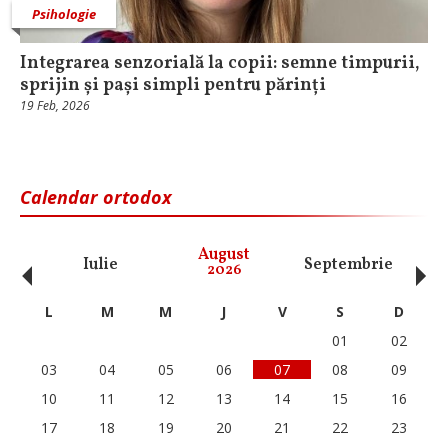
Psihologie
Integrarea senzorială la copii: semne timpurii,
sprijin și pași simpli pentru părinți
19 Feb, 2026
Calendar ortodox
‹
›
August
Iulie
Septembrie
O
2026
L
M
M
J
V
S
D
01
02
03
04
05
06
07
08
09
10
11
12
13
14
15
16
17
18
19
20
21
22
23