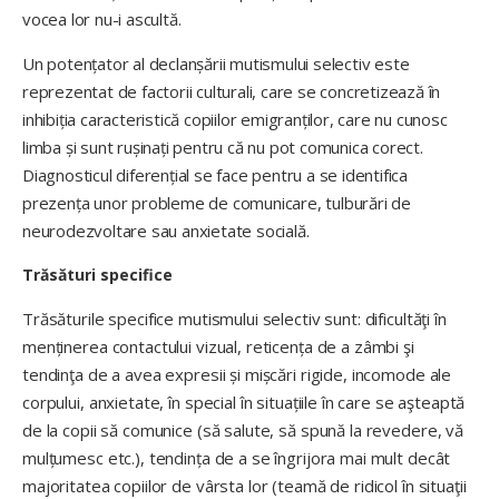
vocea lor nu-i ascultă.
Un potențator al declanșării mutismului selectiv este
reprezentat de factorii culturali, care se concretizează în
inhibiția caracteristică copiilor emigranților, care nu cunosc
limba și sunt rușinați pentru că nu pot comunica corect.
Diagnosticul diferențial se face pentru a se identifica
prezența unor probleme de comunicare, tulburări de
neurodezvoltare sau anxietate socială.
Trăsături specifice
Trăsăturile specifice mutismului selectiv sunt: dificultăţi în
men­ține­rea contactului vizual, reticen­ța de a zâmbi şi
tendinţa de a avea expresii și mișcări rigide, incomode ale
corpului, anxietate, în special în situațiile în care se aşteaptă
de la copii să comunice (să salute, să spună la revedere, vă
mulțumesc etc.), tendința de a se îngrijora mai mult decât
majoritatea copiilor de vârsta lor (teamă de ridicol în situaţii