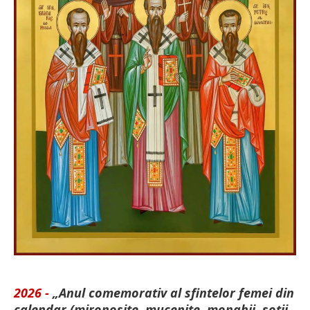
2026 -
„Anul comemorativ al sfintelor femei din
calendar (mironosițe, mu­cenițe, monahii, soții