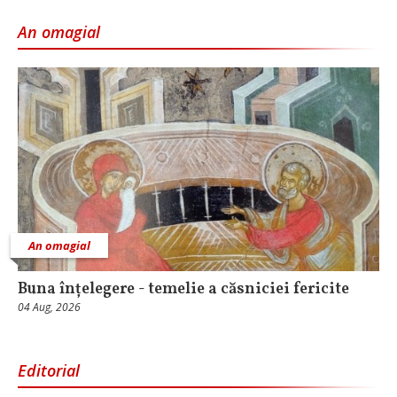
An omagial
An omagial
Buna înțelegere - temelie a căsniciei fericite
04 Aug, 2026
Editorial