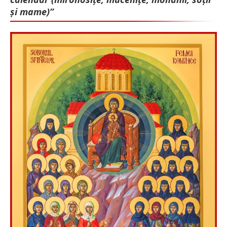
și mame)”