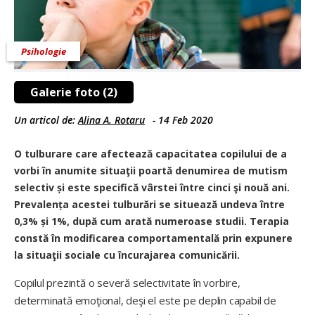
Psihologie
Galerie foto (2)
Un articol de:
Alina A. Rotaru
-
14 Feb 2020
O tulburare care afectează capacitatea copilului de a
vorbi în anumite situaţii poartă denumirea de mutism
selectiv și este specifică vârstei între cinci şi nouă ani.
Prevalența acestei tulburări se situează undeva între
0,3% și 1%, după cum arată numeroase studii. Terapia
constă în modificarea comportamentală prin expunere
la situaţii sociale cu încurajarea comunicării.
Copilul prezintă o severă selectivitate în vorbire,
determinată emoţional, deşi el este pe deplin capabil de