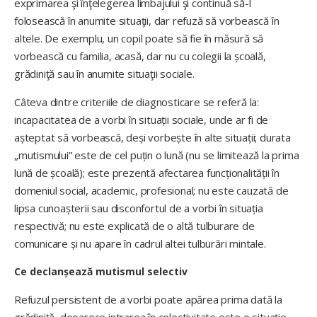
exprimarea şi înţelegerea limbajului şi continuă să-l
folosească în anumite situaţii, dar refuză să vorbească în
altele. De exemplu, un copil poate să fie în măsură să
vorbească cu familia, acasă, dar nu cu colegii la școală,
grădiniţă sau în anumite situaţii sociale.
Câteva dintre criteriile de diagnosticare se referă la:
incapacitatea de a vorbi în situații sociale, unde ar fi de
așteptat să vorbească, deși vorbește în alte situații; durata
„mutismului” este de cel puțin o lună (nu se limitează la prima
lună de școală); este prezentă afectarea funcționalității în
domeniul social, academic, profesional; nu este cauzată de
lipsa cunoașterii sau disconfortul de a vorbi în situația
respectivă; nu este explicată de o altă tulburare de
comunicare și nu apare în cadrul altei tulburări mintale.
Ce declanșează mutismul selectiv
Refuzul persistent de a vorbi poate apărea prima dată la