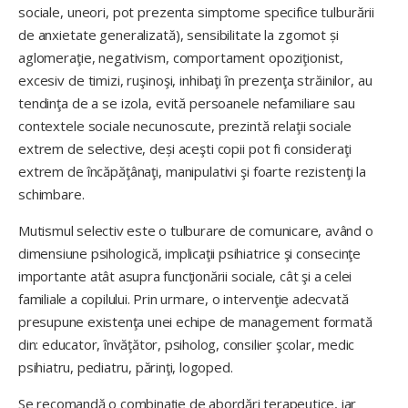
sociale, uneori, pot prezenta simptome specifice tulburării
de anxietate generalizată), sensibilitate la zgomot și
aglomeraţie, negativism, comportament opoziţionist,
excesiv de timizi, ruşinoşi, inhibaţi în prezenţa străinilor, au
tendinţa de a se izola, evită persoanele nefamiliare sau
contextele sociale necunoscute, prezintă relaţii sociale
extrem de selective, deși aceşti copii pot fi consideraţi
extrem de încăpăţânaţi, manipulativi şi foarte rezistenţi la
schimbare.
Mutismul selectiv este o tulburare de comunicare, având o
dimensiune psihologică, implicaţii psihiatrice şi consecinţe
importante atât asupra funcţionării sociale, cât şi a celei
familiale a copilului. Prin urmare, o intervenţie adecvată
presupune existenţa unei echipe de management formată
din: educator, învăţător, psiholog, consilier şcolar, medic
psihiatru, pediatru, părinţi, logoped.
Se recomandă o combinație de abordări terapeutice, iar