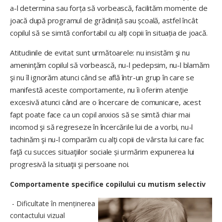
a-l determina sau forța să vorbească, facilităm momente de
joacă după programul de grădiniță sau școală, astfel încât
copilul să se simtă confortabil cu alți copii în situația de joacă.
Atitudinile de evitat sunt următoarele: nu insistăm şi nu
ameninţăm copilul să vorbească, nu-l pedepsim, nu-l blamăm
şi nu îl ignorăm atunci când se află într-un grup în care se
manifestă aceste comportamente, nu îi oferim atenţie
excesivă atunci când are o încercare de comunicare, acest
fapt poate face ca un copil anxios să se simtă chiar mai
incomod şi să regreseze în încercările lui de a vorbi, nu-l
tachinăm şi nu-l comparăm cu alţi copii de vârsta lui care fac
faţă cu succes situaţiilor sociale și urmărim expunerea lui
progresivă la situaţii şi persoane noi.
Comportamente specifice copilului cu mutism selectiv
- Dificultate în menținerea
contactului vizual