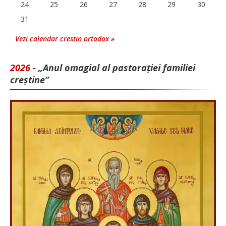
24
25
26
27
28
29
30
31
Vezi calendar crestin ortodox »
2026 -
„Anul omagial al pastorației familiei
creștine”