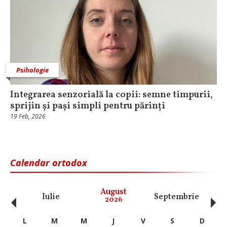
Psihologie
Integrarea senzorială la copii: semne timpurii,
sprijin și pași simpli pentru părinți
19 Feb, 2026
Calendar ortodox
‹
›
August
Iulie
Septembrie
O
2026
L
M
M
J
V
S
D