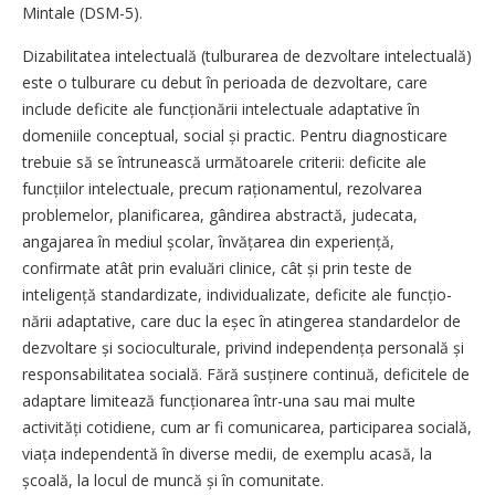
Mintale (DSM-5).
Dizabilitatea intelectuală (tulburarea de dezvoltare intelectuală)
este o tulburare cu debut în perioada de dezvoltare, care
include deficite ale funcționării intelectuale adaptative în
domeniile conceptual, social și practic. Pentru diagnosticare
trebuie să se întrunească următoarele criterii: deficite ale
funcțiilor intelectuale, precum raționamentul, rezolvarea
problemelor, planificarea, gândirea abstractă, judecata,
angajarea în mediul școlar, învățarea din experiență,
confirmate atât prin evaluări clinice, cât și prin teste de
inteligență standardizate, individualizate, deficite ale funcțio­
nării adaptative, care duc la eșec în atingerea standardelor de
dezvoltare și socioculturale, privind independența personală și
responsabilitatea socială. Fără susținere continuă, deficitele de
adaptare limitează funcțio­narea ­într-una sau mai multe
activități cotidiene, cum ar fi comunicarea, participarea socială,
viața independentă în diverse medii, de exemplu acasă, la
școală, la locul de muncă și în comunitate.