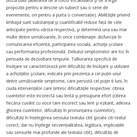
discursului (abilitatea de a folosi vocabularul şi de a lega
propoziții pentru a descrie un subiect sau o serie de
evenimente, ori pentru a purta o conversație). Abilităţile privind
limbajul sunt substanțial şi cuantificabil reduse față de cele
anticipate pentru vârsta respectivă, şi determină una sau mai
multe dintre următoarele, în orice combinaţie: disfuncție în
comunicarea eficientă, participarea socială, achiziţii şcolare
sau performanța profesională. Debutul simptomelor are loc în
perioada de dezvoltare timpurie. Tulburarea specifică de
învăţare se caracterizează prin dificultăți de învăţare şi utilizare
a achizițiilor şcolare, indicate prin prezența a cel puțin unul
dintre următoarele simptome, care persistă cel puţin 6 luni, în
ciuda intervențiilor care țintesc dificultățile respective: citirea
cuvintelor este incorectă sau lentă şi presupune efort (citirea
fiecărui cuvânt cu voce tare incorect sau lent şi ezitant, adesea
ghicirea cuvintelor, difi­cultăți în pronunțarea cuvintelor),
dificultăți în înțelegerea sensului textului citit (poate citi textul
corect, dar nu înţelege secvenția­litatea, legătura, implicațiile
sau sensurile mai profunde ale textului citit), dificultăți de