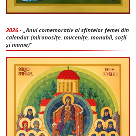
2026 -
„Anul comemorativ al sfintelor femei din
calendar (mironosițe, mu­cenițe, monahii, soții
și mame)”