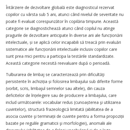
Întârziere de dezvoltare globală este diagnosticul rezervat
copiilor cu vârsta sub 5 ani, atunci când nivelul de severitate nu
poate fi evaluat corespunzător în copilăria timpurie. Această
categorie se diagnostichează atunci când copilul nu atinge
pragurile de dezvoltare anticipate în diverse arii ale funcționării
intelectuale, și se aplică celor incapabili să treacă prin evaluări
sistematice ale funcționării intelectuale inclusiv copiilor care
sunt prea mici pentru a participa la testările standardizate.
Această categorie necesită reevaluare după o perioadă.
Tulburarea de limbaj se caracterizează prin dificultăţi
persistente în achiziția și folosirea limbajului sub diferite forme
(vorbit, scris, limbajul semnelor sau altele), din cauza
deficitelor de înțelegere sau de producere a limbajului, care
includ următoarele: vocabular redus (cunoașterea şi utilizarea
cuvintelor), structură frazeologică limitată (abilitatea de a
asocia cuvinte şi terminații de cuvinte pentru a forma propoziții
bazate pe regulile gramaticii şi morfologiei), anomalii ale