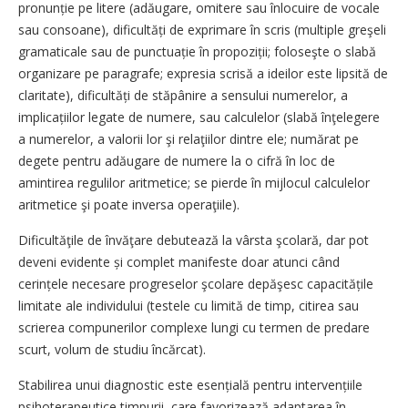
pronunție pe litere (adăugare, omitere sau înlocuire de vocale
sau consoane), dificultăți de exprimare în scris (multiple greşeli
gramaticale sau de punctuație în propoziții; ­foloseşte o slabă
organizare pe paragrafe; ­expresia scrisă a ideilor este lipsită de
claritate), dificultăți de stăpânire a sensului numerelor, a
implicațiilor legate de numere, sau calculelor (slabă înţelegere
a numerelor, a valorii lor şi relaţiilor dintre ele; numărat pe
degete pentru adăugare de numere la o cifră în loc de
amintirea regulilor aritmetice; se pierde în mijlocul calculelor
aritmetice şi poate inversa operaţiile).
Dificultăţile de învăţare debutează la vârsta şcolară, dar pot
deveni evidente și complet manifeste doar atunci când
cerințele necesare progreselor şcolare depăşesc capacitățile
limitate ale individului (testele cu limită de timp, citirea sau
scrierea compunerilor complexe lungi cu termen de predare
scurt, volum de studiu încărcat).
Stabilirea unui diagnostic este esențială pentru intervențiile
psihoterapeutice timpurii, care favorizează adaptarea în