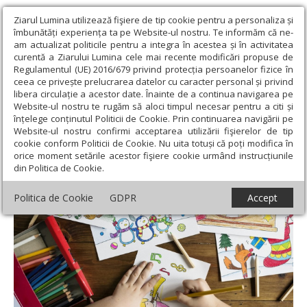
Ziarul Lumina utilizează fişiere de tip cookie pentru a personaliza și
îmbunătăți experiența ta pe Website-ul nostru. Te informăm că ne-
am actualizat politicile pentru a integra în acestea și în activitatea
curentă a Ziarului Lumina cele mai recente modificări propuse de
Regulamentul (UE) 2016/679 privind protecția persoanelor fizice în
ceea ce privește prelucrarea datelor cu caracter personal și privind
libera circulație a acestor date. Înainte de a continua navigarea pe
Website-ul nostru te rugăm să aloci timpul necesar pentru a citi și
Ziarul Lumina
›
Societate
›
Psihologie
›
Principalele tulburări de
înțelege conținutul Politicii de Cookie. Prin continuarea navigării pe
dezvoltare la copii
Website-ul nostru confirmi acceptarea utilizării fişierelor de tip
cookie conform Politicii de Cookie. Nu uita totuși că poți modifica în
Principalele tulburări de dezvoltare la copii
orice moment setările acestor fişiere cookie urmând instrucțiunile
din Politica de Cookie.
Politica de Cookie
GDPR
Accept