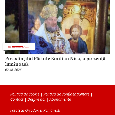
In memoriam
Preasfințitul Părinte Emilian Nica, o prezență
luminoasă
02 Iul, 2026
Politica de cookie
|
Politica de confidențialitate
|
Contact
|
Despre noi
|
Abonamente
|
Fototeca Ortodoxiei Românești