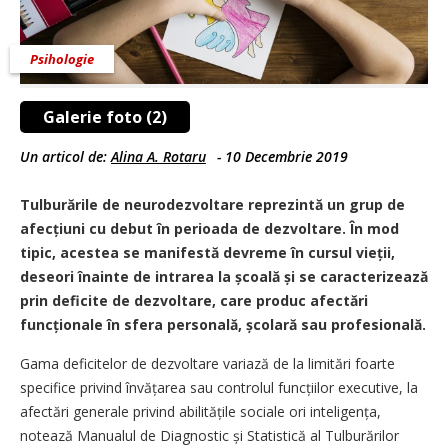
Psihologie
Galerie foto (2)
Un articol de:
Alina A. Rotaru
-
10 Decembrie 2019
Tulburările de neurodezvoltare reprezintă un grup de
afecțiuni cu debut în perioada de dezvoltare. În mod
tipic, acestea se manifestă devreme în cursul vieții,
deseori înainte de intrarea la școală și se caracterizează
prin deficite de dezvoltare, care produc afectări
funcționale în sfera personală, școlară sau profesională.
Gama deficitelor de dezvoltare variază de la limitări foarte
specifice privind învățarea sau controlul funcțiilor executive, la
afectări generale privind abilitățile sociale ori inteligența,
notează Manualul de Diagnostic și Statistică al Tulburărilor