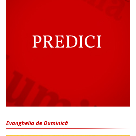
Evanghelia de Duminică