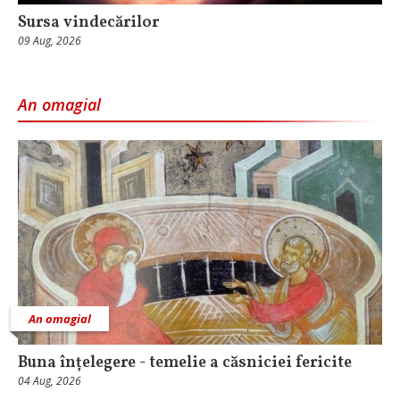
Sursa vindecărilor
09 Aug, 2026
An omagial
An omagial
Buna înțelegere - temelie a căsniciei fericite
04 Aug, 2026