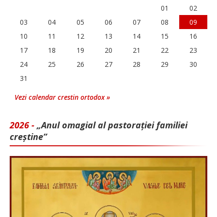
01
02
03
04
05
06
07
08
09
10
11
12
13
14
15
16
17
18
19
20
21
22
23
24
25
26
27
28
29
30
31
Vezi calendar crestin ortodox »
2026 -
„Anul omagial al pastorației familiei
creștine”