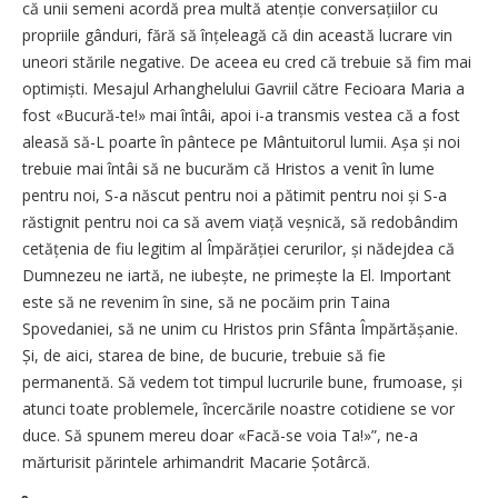
că unii semeni acordă prea multă atenție conversațiilor cu
propriile gânduri, fără să înțeleagă că din această lucrare vin
uneori stările negative. De aceea eu cred că trebuie să fim mai
optimiști. Mesajul Arhanghelului Gavriil către Fecioara Maria a
fost «Bucură-te!» mai întâi, apoi i-a transmis vestea că a fost
aleasă să-L poarte în pântece pe Mântuitorul lumii. Așa și noi
trebuie mai întâi să ne bucurăm că Hristos a venit în lume
pentru noi, S-a născut pentru noi a pătimit pentru noi și S-a
răstignit pentru noi ca să avem viață veșnică, să redobândim
cetățenia de fiu legitim al Împărăției cerurilor, și nădejdea că
Dumnezeu ne iartă, ne iubește, ne primește la El. Important
este să ne revenim în sine, să ne pocăim prin Taina
Spovedaniei, să ne unim cu Hristos prin Sfânta Împărtă­șanie.
Și, de aici, starea de bine, de bucurie, trebuie să fie
permanentă. Să vedem tot timpul lucrurile bune, frumoase, și
atunci toate problemele, încercările noastre cotidiene se vor
duce. Să spunem mereu doar «Facă-se voia Ta!»”, ne-a
mărturisit părintele arhimandrit Macarie Șotârcă.