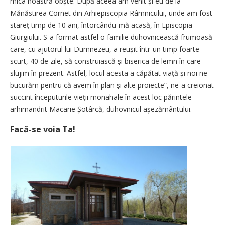
mica noastră obște. După aceea am venit și eu de la
Mănăstirea Cornet din Arhiepiscopia Râmnicului, unde am fost
stareț timp de 10 ani, întorcându-mă acasă, în Episcopia
Giurgiului. S-a format astfel o familie duhovnicească frumoasă
care, cu ajutorul lui Dumnezeu, a reușit într-un timp foarte
scurt, 40 de zile, să construiască și biserica de lemn în care
slujim în prezent. Astfel, locul acesta a căpătat viață și noi ne
bucurăm pentru că avem în plan și alte proiecte”, ne-a creionat
succint începuturile vieții monahale în acest loc părintele
arhimandrit Macarie Șotârcă, duhovnicul așezământului.
Facă-se voia Ta!