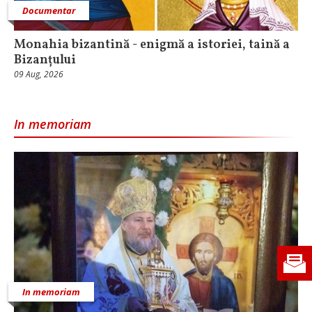
Documentar
Monahia bizantină - enigmă a istoriei, taină a
Bizanțului
09 Aug, 2026
In memoriam
In memoriam