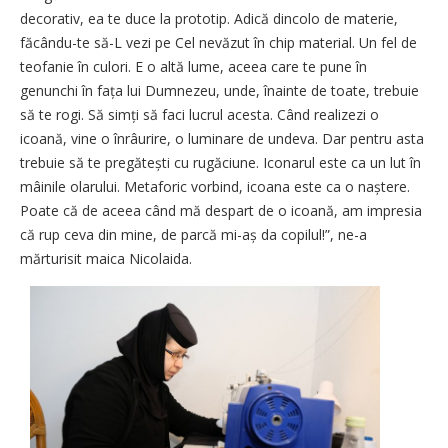
decorativ, ea te duce la prototip. Adică dincolo de materie,
făcându-te să-L vezi pe Cel nevăzut în chip material. Un fel de
teofanie în culori. E o altă lume, aceea care te pune în
genunchi în fața lui Dumnezeu, unde, înainte de toate, trebuie
să te rogi. Să simți să faci lucrul acesta. Când realizezi o
icoană, vine o înrâurire, o luminare de undeva. Dar pentru asta
trebuie să te pregătești cu rugăciune. Iconarul este ca un lut în
mâinile olarului. Metaforic vorbind, icoana este ca o naștere.
Poate că de aceea când mă despart de o icoană, am impresia
că rup ceva din mine, de parcă mi-aș da copilul!”, ne-a
mărturisit maica Nicolaida.