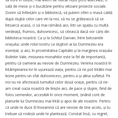
sală de mese și o bucătărie pentru viitoare proiecte sociale.
Dorim să înființăm și o bibliotecă, să putem oferi o masă caldă
după slujbă celor care vin la noi, să nu se grăbească să se
întoarcă acasă, ci să mai rămână aici, într-un spațiu cu multă
verdeață, frumos, duhovnicesc, să citească dacă vor cărți din
biblioteca noastră. Ca și la Schitul Darvari, între betoanele
orașului, unde rolul nostru ca slujitori ai lui Dumnezeu era
esențial, și aici, în proximitatea Capitalei și la marginea orașului
Bolintin Vale, misiunea monahilor este la fel de importantă,
pentru că oamenii au nevoie de Dumnezeu. Venirea noastră în
întâmpinarea lor le ușurează viața, pentru că ne pot întâlni mai
lesne pentru un sfat duhovnicesc, pentru a-și alina sufletul. Pe
noi nu ne afectează tumultul celor două orașe, pentru că ne-
am creat oaza noastră de liniște aici, de pace și slujire, fiind de
folos semenilor, accesibili în orice moment, ținând cont de
planurile lui Dumnezeu mai întâi și apoi de ale noastre. Pentru
că unde te duce El înseamnă că are nevoie de tine acolo, și tu
trebuie să rodești unde te plantează. Constat însă, cu regret,