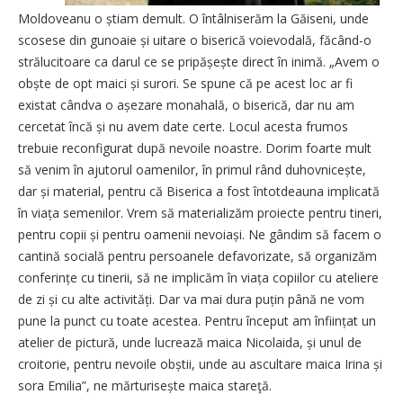
Moldoveanu o știam demult. O întâlniserăm la Găiseni, unde
scosese din gunoaie și uitare o biserică voievodală, făcând-o
strălucitoare ca darul ce se pripășește direct în inimă. „Avem o
obște de opt maici și surori. Se spune că pe acest loc ar fi
existat cândva o așezare monahală, o biserică, dar nu am
cercetat încă și nu avem date certe. Locul acesta frumos
trebuie reconfigurat după nevoile noastre. Dorim foarte mult
să venim în ajutorul oamenilor, în primul rând duhovnicește,
dar și material, pentru că Biserica a fost întotdeauna implicată
în viața semenilor. Vrem să materializăm proiecte pentru tineri,
pentru copii și pentru oamenii nevoiași. Ne gândim să facem o
cantină socială pentru persoanele defavorizate, să organizăm
conferințe cu tinerii, să ne implicăm în viața copiilor cu ateliere
de zi și cu alte activități. Dar va mai dura puțin până ne vom
pune la punct cu toate acestea. Pentru început am înființat un
atelier de pictură, unde lucrează maica Nicolaida, și unul de
croitorie, pentru nevoile obștii, unde au ascultare maica Irina și
sora Emilia”, ne mărturisește maica stareţă.