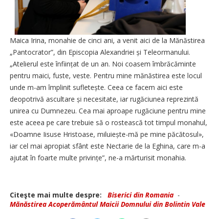
Maica Irina, monahie de cinci ani, a venit aici de la Mănăstirea
„Pantocrator”, din Episcopia Alexandriei și Teleormanului.
„Atelierul este înființat de un an. Noi coasem îmbrăcăminte
pentru maici, fuste, veste. Pentru mine mănăstirea este locul
unde m-am împlinit sufletește. Ceea ce facem aici este
deopotrivă ascultare și necesitate, iar rugăciunea reprezintă
unirea cu Dumnezeu. Cea mai aproape rugăciune pentru mine
este aceea pe care trebuie să o rostească tot timpul monahul,
«Doamne Iisuse Hristoase, miluiește-mă pe mine păcătosul»,
iar cel mai apropiat sfânt este Nectarie de la Eghina, care m-a
ajutat în foarte multe privințe”, ne-a mărturisit monahia.
Citeşte mai multe despre:
Biserici din Romania
-
Mănăstirea Acoperământul Maicii Dom­­nului din Bolintin Vale