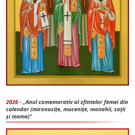
2026 -
„Anul comemorativ al sfintelor femei din
calendar (mironosițe, mu­cenițe, monahii, soții
și mame)”