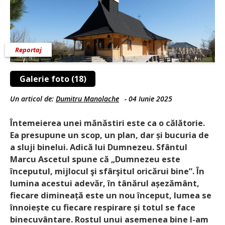
Reportaj
Galerie foto (18)
Un articol de:
Dumitru Manolache
-
04 Iunie 2025
Întemeierea unei mănăstiri este ca o călătorie.
Ea presupune un scop, un plan, dar și bucuria de
a sluji binelui. Adică lui Dumnezeu. Sfântul
Marcu Ascetul spune că „Dumnezeu este
începutul, mijlocul şi sfârşitul oricărui bine”. În
lumina acestui adevăr, în tânărul așezământ,
fiecare dimineață este un nou început, lumea se
înnoiește cu fiecare respirare și totul se face
binecuvântare. Rostul unui asemenea bine l-am