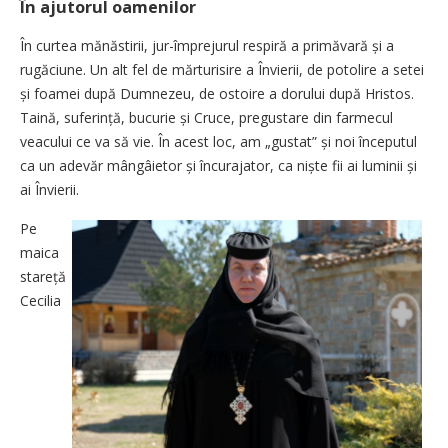
În ajutorul oamenilor
În curtea mănăstirii, jur-împrejurul respiră a primăvară și a
rugăciune. Un alt fel de mărturisire a Învierii, de potolire a setei
și foamei după Dumnezeu, de ostoire a dorului după Hristos.
Taină, suferință, bucurie și Cruce, pregustare din farmecul
veacului ce va să vie. În acest loc, am „gustat” și noi începutul
ca un adevăr mângâietor și încurajator, ca niște fii ai luminii și
ai Învierii.
Pe
maica
stareță
Cecilia