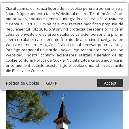
Ziarul Lumina utilizează fişiere de tip cookie pentru a personaliza și
îmbunătăți experiența ta pe Website-ul nostru. Te informăm că ne-
am actualizat politicile pentru a integra în acestea și în activitatea
curentă a Ziarului Lumina cele mai recente modificări propuse de
Regulamentul (UE) 2016/679 privind protecția persoanelor fizice în
ceea ce privește prelucrarea datelor cu caracter personal și privind
libera circulație a acestor date. Înainte de a continua navigarea pe
Website-ul nostru te rugăm să aloci timpul necesar pentru a citi și
Ziarul Lumina
›
Societate
›
Reportaj
›
„Acoperământul Maicii
înțelege conținutul Politicii de Cookie. Prin continuarea navigării pe
Domnului”, o mănăstire ca o călătorie
Website-ul nostru confirmi acceptarea utilizării fişierelor de tip
cookie conform Politicii de Cookie. Nu uita totuși că poți modifica în
„Acoperământul Maicii Domnului”, o
orice moment setările acestor fişiere cookie urmând instrucțiunile
din Politica de Cookie.
mănăstire ca o călătorie
Politica de Cookie
GDPR
Accept