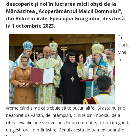
descoperit și noi în lucrarea micii obști de la
Mănăstirea „Acoperământul Maicii Domnului”,
din Bolintin Vale, Episcopia Giurgiului, deschisă
la 1 octombrie 2023.
În
viață,
vine
o
vreme când simți că trebuie să te bucuri altfel. Și asta nu ține
neapărat de vârstă, de întâmplări, ci vine din imboldul de a
oferi ceva din tine semenilor. Uneori o emoție, alteori un gând,
un gest, ori… o mănăstire! Genul acesta de oameni poartă o