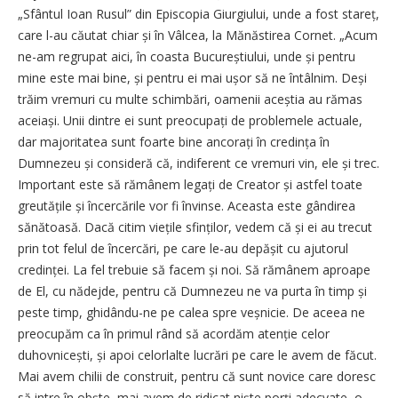
„Sfântul Ioan Rusul” din Episcopia Giurgiului, unde a fost stareț,
care l-au căutat chiar și în Vâlcea, la Mănăstirea Cornet. „Acum
ne-am regrupat aici, în coasta Bucureștiului, unde și pentru
mine este mai bine, și pentru ei mai ușor să ne întâlnim. Deși
trăim vremuri cu multe schimbări, oamenii aceștia au rămas
aceiași. Unii dintre ei sunt preocupați de problemele actuale,
dar majoritatea sunt foarte bine ancorați în credința în
Dumnezeu și consideră că, indiferent ce vremuri vin, ele și trec.
Important este să rămânem legați de Creator și astfel toate
greutățile și încercările vor fi învinse. Aceasta este gândirea
sănătoasă. Dacă citim viețile sfinților, vedem că și ei au trecut
prin tot felul de încercări, pe care le-au depășit cu ajutorul
credinței. La fel trebuie să facem și noi. Să rămânem aproape
de El, cu nădejde, pentru că Dumnezeu ne va purta în timp și
peste timp, ghidându-ne pe calea spre veșnicie. De aceea ne
preocupăm ca în primul rând să acordăm atenție celor
duhovnicești, și apoi celorlalte lucrări pe care le avem de făcut.
Mai avem chilii de construit, pentru că sunt novice care doresc
să intre în obște, mai avem de ridicat niște porți adecvate, o