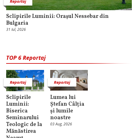
Reportaj
Sclipirile Luminii: Oraşul Nessebar din
Bulgaria
31 Iul, 2026
TOP 6 Reportaj
Reportaj
Reportaj
Sclipirile
Lumea lui
Luminii:
Ștefan Câlția
Biserica
și lumile
Seminarului
noastre
Teologic de la
03 Aug, 2026
Mănăstirea