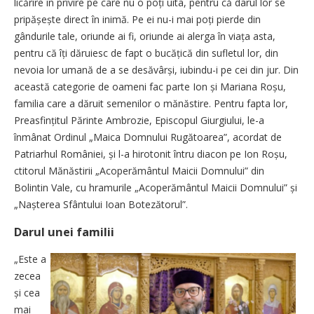
licărire în privire pe care nu o poți uita, pentru că darul lor se
pripășește direct în inimă. Pe ei nu-i mai poți pierde din
gândurile tale, oriunde ai fi, oriunde ai alerga în viața asta,
pentru că îți dăruiesc de fapt o bucățică din sufletul lor, din
nevoia lor umană de a se desăvârși, iubindu-i pe cei din jur. Din
această categorie de oameni fac parte Ion și Mariana Roșu,
familia care a dăruit semenilor o mănăstire. Pentru fapta lor,
Preasfințitul Părinte Ambrozie, Episcopul Giurgiului, le-a
înmânat Ordinul „Maica Domnului Rugătoarea”, acordat de
Patriarhul României, și l-a hirotonit întru diacon pe Ion Roșu,
ctitorul Mănăstirii „Acoperământul Maicii Domnului” din
Bolintin Vale, cu hramurile „Acoperământul Maicii Domnului” și
„Nașterea Sfântului Ioan Botezătorul”.
Darul unei familii
„Este a
zecea
și cea
mai