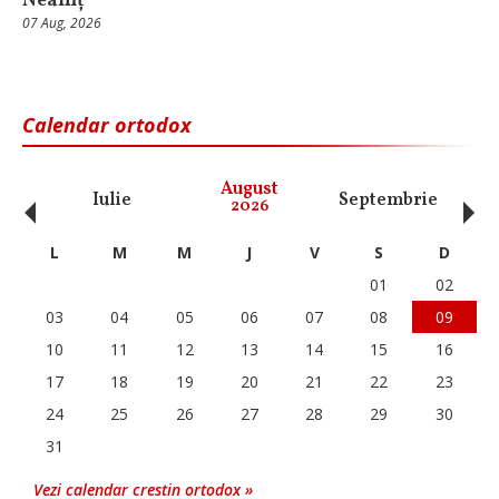
Neamț
07 Aug, 2026
Calendar ortodox
‹
›
August
Iulie
Septembrie
O
2026
L
M
M
J
V
S
D
01
02
03
04
05
06
07
08
09
10
11
12
13
14
15
16
17
18
19
20
21
22
23
24
25
26
27
28
29
30
31
Vezi calendar crestin ortodox »