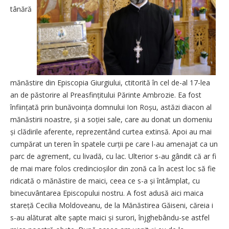
tânără
mănăstire din Episcopia Giurgiului, ctitorită în cel de-al 17-lea
an de păstorire al Preasfințitului Părinte Ambrozie. Ea fost
înființată prin bunăvoința domnului Ion Roșu, astăzi diacon al
mănăstirii noastre, și a soției sale, care au donat un domeniu
și clădirile aferente, reprezentând curtea extinsă. Apoi au mai
cumpărat un teren în spatele curții pe care l-au amenajat ca un
parc de agrement, cu livadă, cu lac. Ulterior s-au gândit că ar fi
de mai mare folos credincioșilor din zonă ca în acest loc să fie
ridicată o mănăstire de maici, ceea ce s-a și întâmplat, cu
binecuvântarea Episcopului nostru. A fost adusă aici maica
stareță Cecilia Moldoveanu, de la Mănăstirea Găiseni, căreia i
s-au alăturat alte șapte maici și surori, înjghebându-se astfel