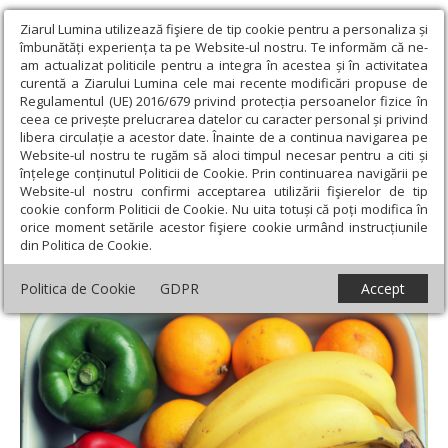
Ziarul Lumina utilizează fişiere de tip cookie pentru a personaliza și
îmbunătăți experiența ta pe Website-ul nostru. Te informăm că ne-
am actualizat politicile pentru a integra în acestea și în activitatea
curentă a Ziarului Lumina cele mai recente modificări propuse de
Regulamentul (UE) 2016/679 privind protecția persoanelor fizice în
ceea ce privește prelucrarea datelor cu caracter personal și privind
libera circulație a acestor date. Înainte de a continua navigarea pe
Website-ul nostru te rugăm să aloci timpul necesar pentru a citi și
Ziarul Lumina
›
Societate
›
Sănătate
›
Cum creştem protecția
înțelege conținutul Politicii de Cookie. Prin continuarea navigării pe
antioxidantă în timpul unei infecţii
Website-ul nostru confirmi acceptarea utilizării fişierelor de tip
cookie conform Politicii de Cookie. Nu uita totuși că poți modifica în
Cum creştem protecția antioxidantă în
orice moment setările acestor fişiere cookie urmând instrucțiunile
din Politica de Cookie.
timpul unei infecţii
Politica de Cookie
GDPR
Accept