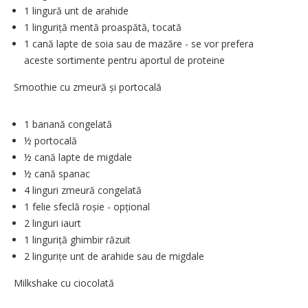
1 lingură unt de arahide
1 linguriță mentă proaspătă, ­tocată
1 cană lapte de soia sau de mazăre - se vor prefera
aceste sortimente pentru aportul de proteine
Smoothie cu zmeură și portocală
1 banană congelată
½ portocală
½ cană lapte de migdale
½ cană spanac
4 linguri zmeură congelată
1 felie sfeclă roșie - opțional
2 linguri iaurt
1 linguriță ghimbir răzuit
2 lingurițe unt de arahide sau de migdale
Milkshake cu ciocolată