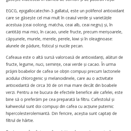
EGCG, epigallocatechin-3-gallatul, este un polifenol antioxidant
care se găsește cel mai mult în ceaiul verde și varietățile
acestuia (ceai oolong, matcha, ceai alb, ceai negru) și, în
cantități mai mici, în cacao, unele fructe, precum meri­șoarele,
căpșunele, murele, merele, perele, kiwi și în oleaginoase:
alunele de pădure, fisticul și nucile pecan.
Cafeaua este o altă sursă valoroasă de antioxidanți, alături de
fructe, legume, nuci, semințe, ceai verde și cacao. În urma
prăjirii boabelor de cafea se obțin compuși precum lactonele
acidului chlorogenic și melanoidinele, care au o activitate
antioxidantă de circa 30 de ori mai mare decât din boabele
verzi. Pentru a ne bucura de efectele benefice ale cafelei, este
bine să o preferăm pe cea preparată la filtru. Cafestolul și
kahweolul sunt doi compuși din cafea cu acțiune puternic
hipercolesterolemiantă. Din fericire, aceștia sunt captați de
filtrul de hârtie.