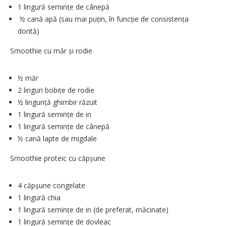
1 lingură semințe de cânepă
½ cană apă (sau mai puțin, în funcție de consistența
dorită)
Smoothie cu măr și rodie
½ măr
2 linguri bobițe de rodie
½ linguriță ghimbir răzuit
1 lingură semințe de in
1 lingură semințe de cânepă
½ cană lapte de migdale
Smoothie proteic cu căpșune
4 căpșune congelate
1 lingură chia
1 lingură semințe de in (de preferat, măcinate)
1 lingură semințe de dovleac