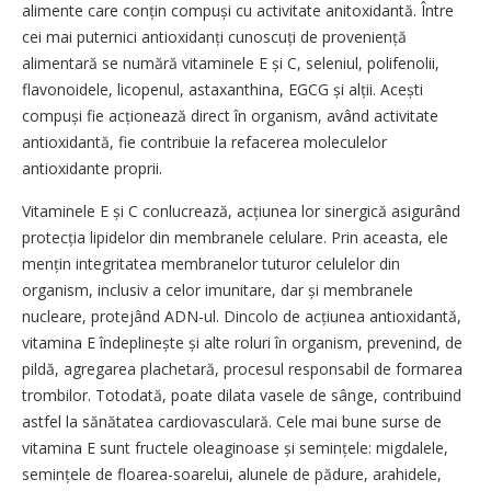
alimente care conțin compuși cu activitate anitoxidantă. Între
cei mai puternici antioxidanți cunos­cuți de proveniență
alimentară se numără vitaminele E și C, seleniul, polifenolii,
flavonoidele, licopenul, astaxanthina, EGCG și alții. Acești
compuși fie acționează direct în organism, având activitate
antioxidantă, fie contribuie la refacerea moleculelor
antioxidante proprii.
Vitaminele E și C conlucrează, acțiunea lor sinergică asigurând
protecția lipidelor din membranele celulare. Prin aceasta, ele
mențin integritatea membranelor tuturor celulelor din
organism, inclusiv a celor imunitare, dar și membranele
nucleare, protejând ADN-ul. Dincolo de acțiunea antioxidantă,
vitamina E îndeplinește și alte roluri în organism, prevenind, de
pildă, agregarea plachetară, procesul responsabil de formarea
trombilor. Totodată, poate dilata vasele de sânge, contribuind
astfel la sănătatea cardiovasculară. Cele mai bune surse de
vitamina E sunt fructele oleaginoase și semințele: migdalele,
semințele de floarea-soarelui, alunele de pădure, arahidele,