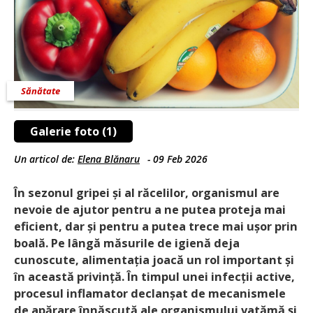
Sănătate
Galerie foto (1)
Un articol de:
Elena Blănaru
-
09 Feb 2026
În sezonul gripei și al răcelilor, organismul are
nevoie de ajutor pentru a ne putea proteja mai
eficient, dar și pentru a putea trece mai ușor prin
boală. Pe lângă măsurile de igienă deja
cunoscute, alimentația joacă un rol important și
în această privință. În timpul unei infecții active,
procesul inflamator declanșat de mecanismele
de apărare înnăscută ale organismului vatămă și