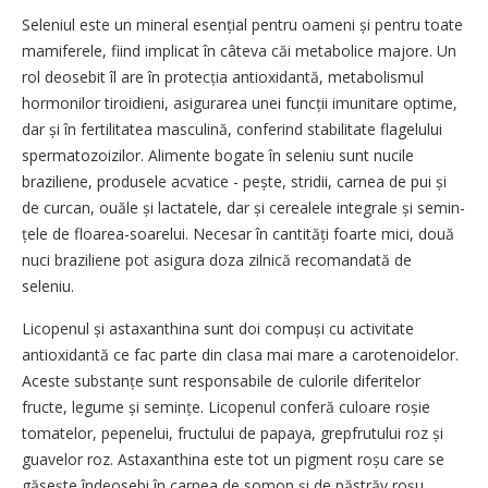
Seleniul este un mineral esen­țial pentru oameni și pentru toate
mamiferele, fiind implicat în câteva căi metabolice majore. Un
rol deosebit îl are în protecția antioxidantă, metabolismul
hormonilor tiroidieni, asigurarea unei funcții imunitare optime,
dar și în fertilitatea masculină, conferind stabilitate flagelului
spermatozoizilor. Alimente bogate în seleniu sunt nucile
braziliene, produsele acvatice - pește, stridii, carnea de pui și
de curcan, ouăle și lactatele, dar și cerealele integrale și se­min­
țele de floarea-soarelui. Necesar în cantități foarte mici, două
nuci braziliene pot asigura doza zilnică recomandată de
seleniu.
Licopenul și astaxanthina sunt doi compuși cu activitate
antioxidantă ce fac parte din clasa mai mare a carotenoidelor.
Aceste sub­stanțe sunt responsabile de culorile diferitelor
fructe, legume și semințe. Licopenul conferă culoare roșie
tomatelor, pepenelui, fructului de papaya, grepfrutului roz și
guavelor roz. Astaxanthina este tot un pigment roșu care se
găsește îndeosebi în carnea de somon și de păstrăv roșu.