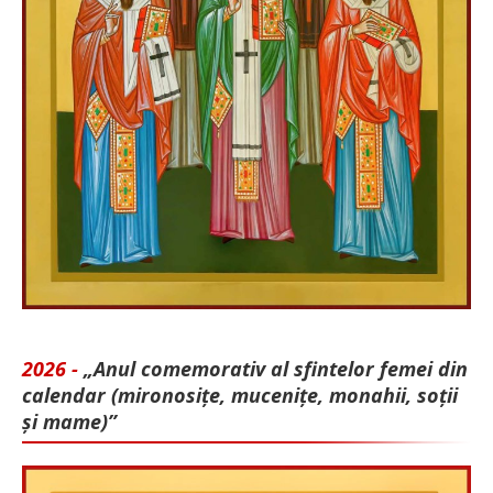
2026 -
„Anul comemorativ al sfintelor femei din
calendar (mironosițe, mu­cenițe, monahii, soții
și mame)”