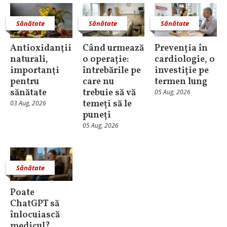
Sănătate
Sănătate
Sănătate
Antioxidanţii
Când urmează
Prevenția în
naturali,
o operație:
cardiologie, o
importanţi
întrebările pe
investiție pe
pentru
care nu
termen lung
sănătate
trebuie să vă
05 Aug, 2026
temeți să le
03 Aug, 2026
puneți
05 Aug, 2026
Sănătate
Poate
ChatGPT să
înlocuiască
medicul?