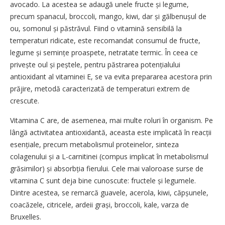
avocado. La acestea se adaugă unele fructe și legume,
precum spanacul, broccoli, mango, kiwi, dar și gălbenușul de
ou, somonul și păstrăvul. Fiind o vitamină sensibilă la
temperaturi ridicate, este recomandat consumul de fructe,
legume și semințe proaspete, netratate termic. În ceea ce
privește oul și peștele, pentru păstrarea potențialului
antioxidant al vitaminei E, se va evita prepararea acestora prin
prăjire, metodă caracterizată de temperaturi extrem de
crescute.
Vitamina C are, de asemenea, mai multe roluri în organism. Pe
lângă activitatea antioxidantă, aceasta este implicată în reacții
esențiale, precum metabolismul proteinelor, sinteza
colagenului și a L-carnitinei (compus implicat în metabolismul
grăsimilor) și ab­sorbția fierului. Cele mai valoroase surse de
vitamina C sunt deja bine cunoscute: fructele și legumele.
Dintre acestea, se remarcă guavele, acerola, kiwi, căpșunele,
coacăzele, citricele, ardeii grași, broccoli, kale, varza de
Bruxelles.