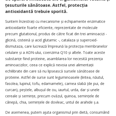
țesuturile sănătoase. Astfel, protecția
antioxidantă trebuie sporită.
Suntem înzestrați cu mecanisme și echipamente enzimatice
antioxidante foarte eficiente, reprezentate de molecule
precum glutationul, produs de către ficat din trei aminoacizi -
glicină, cisteină și acid glutamic -, catalaza și superoxid-
dismutaza, care lucrează împreună la protecția membranelor
celulare și a ADN-ului, coenzima Q10 și altele. Toate aceste
substanțe fiind proteine, asamblarea lor necesită prezența
aminoacizilor, ceea ce explică nevoia unei alimentații
echilibrate din care să nu lipsească sursele sănătoase de
proteine. Astfel de surse sunt leguminoasele (lintea, năutul,
fasolea, lupinul, tofu, edamamele), carnea slabă (de pui, de
curcan), peștele, albușul de ou, iaurtul, urda, dar și unele
cereale și semințe, precum ovăzul, quinoa, semințele de
cânepă, chia, semințele de dovleac, untul de arahide ș.a.
De asemenea, putem ajuta organismul prin dietă, consumând