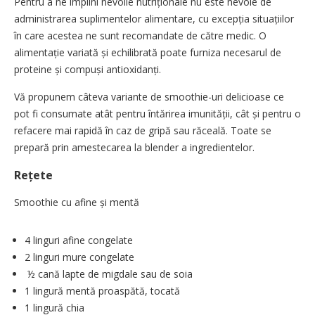
Pentru a ne împlini nevoile nutriționale nu este nevoie de
administrarea suplimentelor alimentare, cu excepția situațiilor
în care acestea ne sunt recomandate de către medic. O
alimentație variată și echilibrată poate furniza necesarul de
proteine și compuși anti­oxidanți.
Vă propunem câteva variante de smoothie-uri delicioase ce
pot fi consumate atât pentru întărirea imu­nității, cât și pentru o
refacere mai rapidă în caz de gripă sau răceală. Toate se
prepară prin amestecarea la blender a ingredientelor.
Rețete
Smoothie cu afine și mentă
4 linguri afine congelate
2 linguri mure congelate
½ cană lapte de migdale sau de soia
1 lingură mentă proaspătă, ­tocată
1 lingură chia