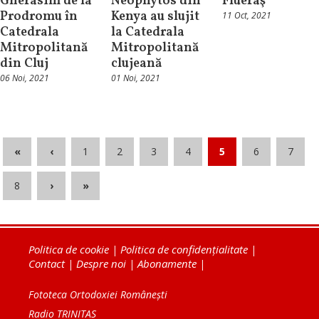
Gherasim de la
Neophytos din
Flueraş
Prodromu în
Kenya au slujit
11 Oct, 2021
Catedrala
la Catedrala
Mitropolitană
Mitropolitană
din Cluj
clujeană
06 Noi, 2021
01 Noi, 2021
«
‹
1
2
3
4
5
6
7
8
›
»
Politica de cookie
|
Politica de confidențialitate
|
Contact
|
Despre noi
|
Abonamente
|
Fototeca Ortodoxiei Românești
Radio TRINITAS