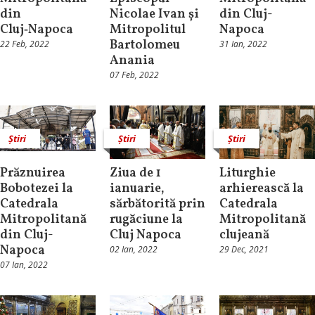
din
Nicolae Ivan și
din Cluj-
Cluj‑Napoca
Mitropolitul
Napoca
Bartolomeu
22 Feb, 2022
31 Ian, 2022
Anania
07 Feb, 2022
Știri
Știri
Știri
Prăznuirea
Ziua de 1
Liturghie
Bobotezei la
ianuarie,
arhierească la
Catedrala
sărbătorită prin
Catedrala
Mitropolitană
rugăciune la
Mitropolitană
din Cluj-
Cluj Napoca
clujeană
Napoca
02 Ian, 2022
29 Dec, 2021
07 Ian, 2022