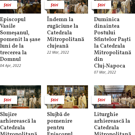
Știri
Știri
Știri
Episcopul
Îndemn la
Duminica
Vasile
rugăciune la
dinaintea
Someșanul,
Catedrala
Postului
pomenit la șase
Mitropolitană
Sfintelor Paști
luni de la
clujeană
la Catedrala
trecerea la
Mitropolitană
22 Mar, 2022
Domnul
din
Cluj‑Napoca
04 Apr, 2022
07 Mar, 2022
Știri
Știri
Știri
Slujire
Slujbă de
Liturghie
arhierească la
pomenire
arhierească la
Catedrala
pentru
Catedrala
Mitropolitană
Episcopul
Mitropolitană