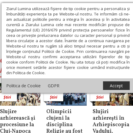
Ziarul Lumina utilizează fişiere de tip cookie pentru a personaliza și
îmbunătăți experiența ta pe Website-ul nostru. Te informăm că ne-
am actualizat politicile pentru a integra în acestea și în activitatea
curentă a Ziarului Lumina cele mai recente modificări propuse de
Regulamentul (UE) 2016/679 privind protecția persoanelor fizice în
ceea ce privește prelucrarea datelor cu caracter personal și privind
libera circulație a acestor date. Înainte de a continua navigarea pe
Website-ul nostru te rugăm să aloci timpul necesar pentru a citi și
Ziarul Lumina
›
Catedrala Mitropolitană din Cluj-Napoca
înțelege conținutul Politicii de Cookie. Prin continuarea navigării pe
Website-ul nostru confirmi acceptarea utilizării fişierelor de tip
Catedrala Mitropolitană din Cluj-
cookie conform Politicii de Cookie. Nu uita totuși că poți modifica în
orice moment setările acestor fişiere cookie urmând instrucțiunile
Napoca
din Politica de Cookie.
Politica de Cookie
GDPR
Accept
Știri
Știri
Știri
Slujire
Olimpicii
Slujiri
arhierească şi
clujeni la
arhiereşti în
procesiune la
disciplina
Arhiepiscopia
Cluj‑Napoca
Religie au fost
Vadului,