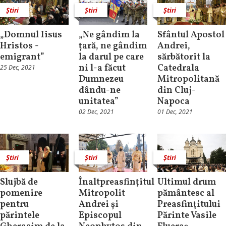
Știri
Știri
Știri
„Domnul Iisus
„Ne gândim la
Sfântul Apostol
Hristos -
țară, ne gândim
Andrei,
emigrant”
la darul pe care
sărbătorit la
ni l-a făcut
Catedrala
25 Dec, 2021
Dumnezeu
Mitropolitană
dându-ne
din Cluj-
unitatea”
Napoca
02 Dec, 2021
01 Dec, 2021
Știri
Știri
Știri
Slujbă de
Înaltpreasfinţitul
Ultimul drum
pomenire
Mitropolit
pământesc al
pentru
Andrei și
Preasfinţitului
părintele
Episcopul
Părinte Vasile