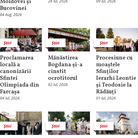
Moldovei și
28 Iul, 2026
09 Iul, 2026
Bucovinei
04 Aug, 2026
Știri
Știri
Știri
Proclamarea
Mănăstirea
Procesiune cu
locală a
Bogdana și-a
moaștele
canonizării
cinstit
Sfinților
Sfintei
ocrotitorul
Ierarhi Leontie
Olimpiada din
și Teodosie la
02 Iul, 2026
Farcașa
Rădăuți
04 Iul, 2026
01 Iul, 2026
Știri
Știri
Știri