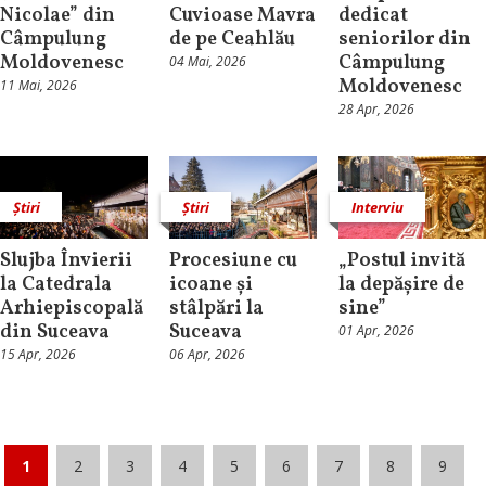
Nicolae” din
Cuvioase Mavra
dedicat
Câmpulung
de pe Ceahlău
seniorilor din
Moldovenesc
Câmpulung
04 Mai, 2026
Moldovenesc
11 Mai, 2026
28 Apr, 2026
Știri
Știri
Interviu
Slujba Învierii
Procesiune cu
„Postul invită
la Catedrala
icoane și
la depășire de
Arhiepiscopală
stâlpări la
sine”
din Suceava
Suceava
01 Apr, 2026
15 Apr, 2026
06 Apr, 2026
1
2
3
4
5
6
7
8
9