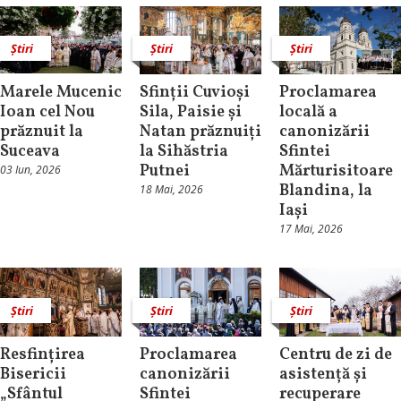
Știri
Știri
Știri
Marele Mucenic
Sfinții Cuvioși
Proclamarea
Ioan cel Nou
Sila, Paisie și
locală a
prăznuit la
Natan prăznuiți
canonizării
Suceava
la Sihăstria
Sfintei
Putnei
Mărturisitoare
03 Iun, 2026
Blandina, la
18 Mai, 2026
Iași
17 Mai, 2026
Știri
Știri
Știri
Resfințirea
Proclamarea
Centru de zi de
Bisericii
canonizării
asistență și
„Sfântul
Sfintei
recuperare