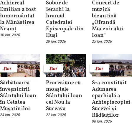
Arhiereul
Sobor de
Concert de
Emilian a fost
ierarhi la
muzică
înmormântat
hramul
bizantină
la Mănăstirea
Catedralei
„Ofrandă
Neamț
Episcopale din
Mucenicului
Huși
Ioan”
30 Iun, 2026
29 Iun, 2026
25 Iun, 2026
Știri
Știri
Știri
Sărbătoarea
Procesiune cu
S-a constituit
înveșnicirii
moaștele
Adunarea
Sfântului Ioan
Sfântului Ioan
eparhială a
în Cetatea
cel Nou la
Arhiepiscopiei
Mușatinilor
Suceava
Sucevei și
Rădăuților
24 Iun, 2026
22 Iun, 2026
08 Iun, 2026