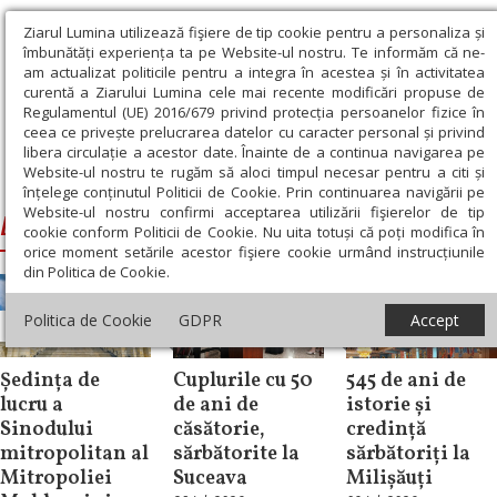
Ziarul Lumina utilizează fişiere de tip cookie pentru a personaliza și
îmbunătăți experiența ta pe Website-ul nostru. Te informăm că ne-
am actualizat politicile pentru a integra în acestea și în activitatea
curentă a Ziarului Lumina cele mai recente modificări propuse de
Regulamentul (UE) 2016/679 privind protecția persoanelor fizice în
ceea ce privește prelucrarea datelor cu caracter personal și privind
libera circulație a acestor date. Înainte de a continua navigarea pe
Website-ul nostru te rugăm să aloci timpul necesar pentru a citi și
Ziarul Lumina
›
Damaschin Dorneanul
înțelege conținutul Politicii de Cookie. Prin continuarea navigării pe
Website-ul nostru confirmi acceptarea utilizării fişierelor de tip
Damaschin Dorneanul
cookie conform Politicii de Cookie. Nu uita totuși că poți modifica în
orice moment setările acestor fişiere cookie urmând instrucțiunile
din Politica de Cookie.
Politica de Cookie
GDPR
Accept
Știri
Știri
Știri
Ședința de
Cuplurile cu 50
545 de ani de
lucru a
de ani de
istorie și
Sinodului
căsătorie,
credință
mitropolitan al
sărbătorite la
sărbătoriți la
Mitropoliei
Suceava
Milișăuți