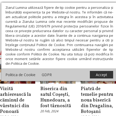
Ziarul Lumina utilizează fişiere de tip cookie pentru a personaliza și
îmbunătăți experiența ta pe Website-ul nostru. Te informăm că ne-
am actualizat politicile pentru a integra în acestea și în activitatea
curentă a Ziarului Lumina cele mai recente modificări propuse de
Regulamentul (UE) 2016/679 privind protecția persoanelor fizice în
ceea ce privește prelucrarea datelor cu caracter personal și privind
libera circulație a acestor date. Înainte de a continua navigarea pe
Website-ul nostru te rugăm să aloci timpul necesar pentru a citi și
Ziarul Lumina
›
Duminica a 17-a dupa Rusalii
înțelege conținutul Politicii de Cookie. Prin continuarea navigării pe
Website-ul nostru confirmi acceptarea utilizării fişierelor de tip
Duminica a 17-a dupa Rusalii
cookie conform Politicii de Cookie. Nu uita totuși că poți modifica în
orice moment setările acestor fişiere cookie urmând instrucțiunile
din Politica de Cookie.
Politica de Cookie
GDPR
Accept
Știri
Știri
Știri
Vizită
Biserica din
Piatră de
arhierească la
satul Coșești,
temelie pentru
căminul de
Hunedoara, a
noua biserică
vârstnici din
fost târnosită
din Dragalina,
Ponoară
Botoșani
20 Feb, 2024