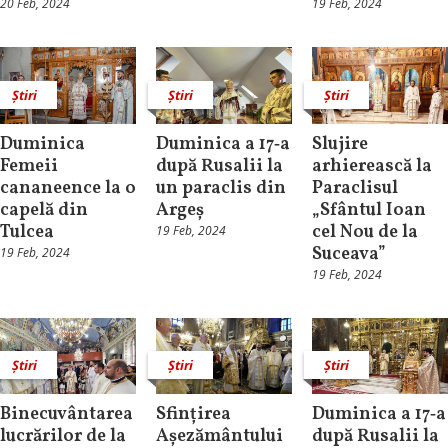
20 Feb, 2024
19 Feb, 2024
Știri
Știri
Știri
Duminica
Duminica a 17‑a
Slujire
Femeii
după Rusalii la
arhierească la
cananeence la o
un paraclis din
Paraclisul
capelă din
Argeș
„Sfântul Ioan
Tulcea
cel Nou de la
19 Feb, 2024
Suceava”
19 Feb, 2024
19 Feb, 2024
Știri
Știri
Știri
Binecuvântarea
Sfințirea
Duminica a 17‑a
lucrărilor de la
Așezământului
după Rusalii la