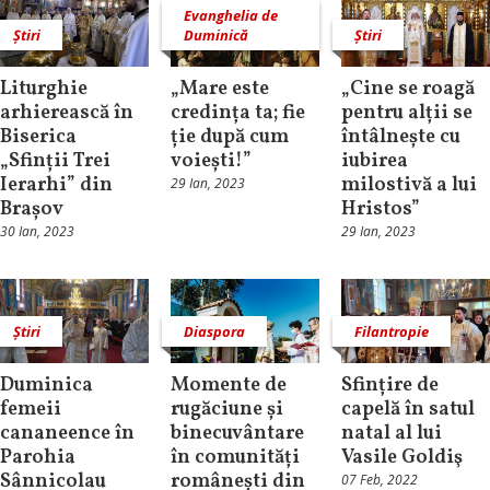
Evanghelia de
Știri
Duminică
Știri
Liturghie
„Mare este
„Cine se roagă
arhierească în
credința ta; fie
pentru alții se
Biserica
ție după cum
întâlnește cu
„Sfinții Trei
voiești!”
iubirea
Ierarhi” din
milostivă a lui
29 Ian, 2023
Brașov
Hristos”
30 Ian, 2023
29 Ian, 2023
Știri
Diaspora
Filantropie
Duminica
Momente de
Sfințire de
femeii
rugăciune și
capelă în satul
cananeence în
binecuvântare
natal al lui
Parohia
în comunități
Vasile Goldiş
Sânnicolau
românești din
07 Feb, 2022