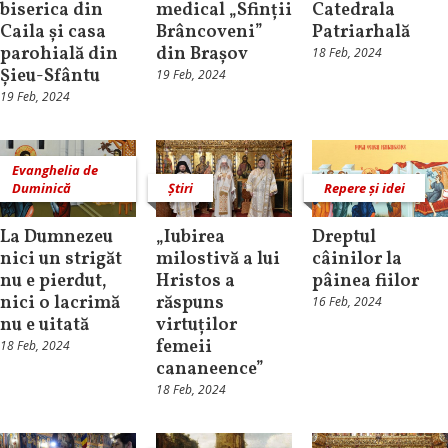
biserica din
medical „Sfinții
Catedrala
Caila și casa
Brâncoveni”
Patriarhală
parohială din
din Brașov
18 Feb, 2024
Șieu-Sfântu
19 Feb, 2024
19 Feb, 2024
Evanghelia de
Duminică
Știri
Repere și idei
La Dumnezeu
„Iubirea
Dreptul
nici un strigăt
milostivă a lui
câinilor la
nu e pierdut,
Hristos a
pâinea fiilor
nici o lacrimă
răspuns
16 Feb, 2024
nu e uitată
virtuților
femeii
18 Feb, 2024
cananeence”
18 Feb, 2024