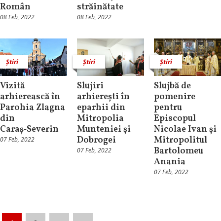
Român
străinătate
08 Feb, 2022
08 Feb, 2022
Știri
Știri
Știri
Vizită
Slujiri
Slujbă de
arhierească în
arhierești în
pomenire
Parohia Zlagna
eparhii din
pentru
din
Mitropolia
Episcopul
Caraș‑Severin
Munteniei și
Nicolae Ivan și
Dobrogei
Mitropolitul
07 Feb, 2022
Bartolomeu
07 Feb, 2022
Anania
07 Feb, 2022