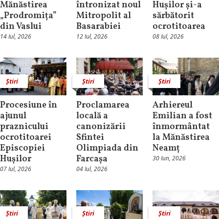
Mănăstirea
întronizat noul
Hușilor și-a
„Prodromița”
Mitropolit al
sărbătorit
din Vaslui
Basarabiei
ocrotitoarea
14 Iul, 2026
12 Iul, 2026
08 Iul, 2026
Știri
Știri
Știri
Procesiune în
Proclamarea
Arhiereul
ajunul
locală a
Emilian a fost
praznicului
canonizării
înmormântat
ocrotitoarei
Sfintei
la Mănăstirea
Episcopiei
Olimpiada din
Neamț
Hușilor
Farcașa
30 Iun, 2026
07 Iul, 2026
04 Iul, 2026
Știri
Știri
Știri