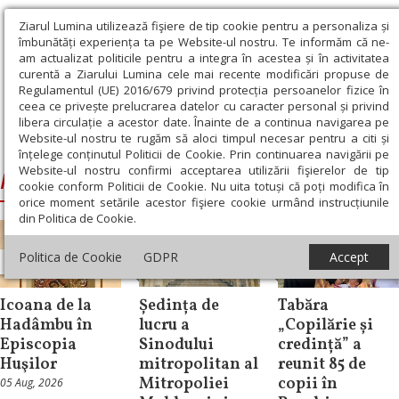
Ziarul Lumina utilizează fişiere de tip cookie pentru a personaliza și
îmbunătăți experiența ta pe Website-ul nostru. Te informăm că ne-
am actualizat politicile pentru a integra în acestea și în activitatea
curentă a Ziarului Lumina cele mai recente modificări propuse de
Regulamentul (UE) 2016/679 privind protecția persoanelor fizice în
ceea ce privește prelucrarea datelor cu caracter personal și privind
libera circulație a acestor date. Înainte de a continua navigarea pe
Website-ul nostru te rugăm să aloci timpul necesar pentru a citi și
Ziarul Lumina
›
Ignatie, Episcopul Huşilor
înțelege conținutul Politicii de Cookie. Prin continuarea navigării pe
Website-ul nostru confirmi acceptarea utilizării fişierelor de tip
Ignatie, Episcopul Huşilor
cookie conform Politicii de Cookie. Nu uita totuși că poți modifica în
orice moment setările acestor fişiere cookie urmând instrucțiunile
din Politica de Cookie.
Politica de Cookie
GDPR
Accept
Știri
Știri
Știri
Icoana de la
Ședința de
Tabăra
Hadâmbu în
lucru a
„Copilărie și
Episcopia
Sinodului
credință” a
Huşilor
mitropolitan al
reunit 85 de
Mitropoliei
copii în
05 Aug, 2026