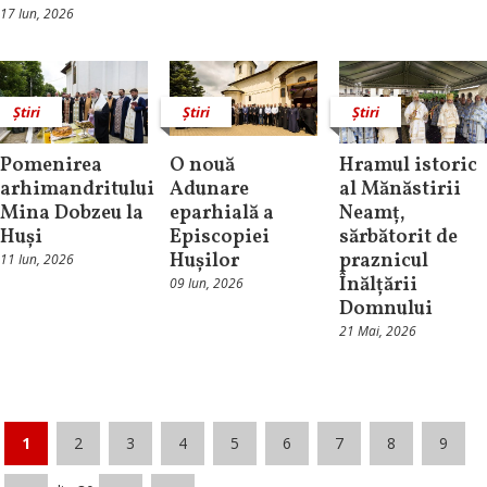
17 Iun, 2026
Știri
Știri
Știri
Pomenirea
O nouă
Hramul istoric
arhimandritului
Adunare
al Mănăstirii
Mina Dobzeu la
eparhială a
Neamț,
Huși
Episcopiei
sărbătorit de
Hușilor
praznicul
11 Iun, 2026
Înălțării
09 Iun, 2026
Domnului
21 Mai, 2026
1
2
3
4
5
6
7
8
9