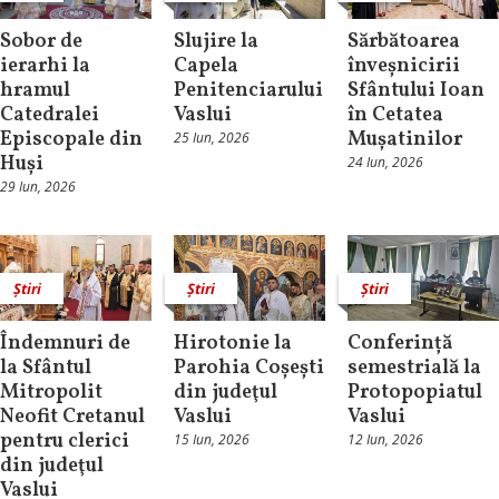
Sobor de
Slujire la
Sărbătoarea
ierarhi la
Capela
înveșnicirii
hramul
Penitenciarului
Sfântului Ioan
Catedralei
Vaslui
în Cetatea
Episcopale din
Mușatinilor
25 Iun, 2026
Huși
24 Iun, 2026
29 Iun, 2026
Știri
Știri
Știri
Îndemnuri de
Hirotonie la
Conferință
la Sfântul
Parohia Coșești
semestrială la
Mitropolit
din judeţul
Protopopiatul
Neofit Cretanul
Vaslui
Vaslui
pentru clerici
15 Iun, 2026
12 Iun, 2026
din judeţul
Vaslui