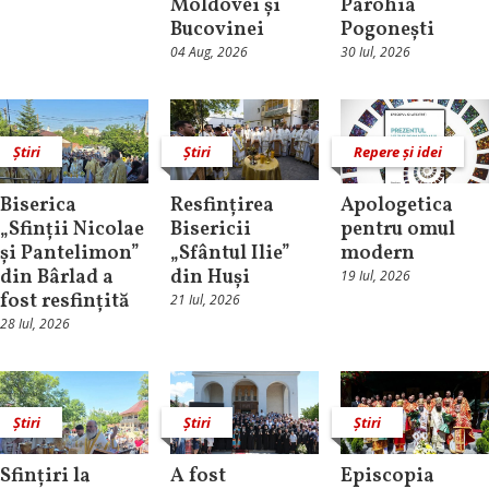
Moldovei și
Parohia
Bucovinei
Pogonești
04 Aug, 2026
30 Iul, 2026
Știri
Știri
Repere și idei
Biserica
Resfințirea
Apologetica
„Sfinții Nicolae
Bisericii
pentru omul
și Pantelimon”
„Sfântul Ilie”
modern
din Bârlad a
din Huși
19 Iul, 2026
fost resfințită
21 Iul, 2026
28 Iul, 2026
Știri
Știri
Știri
Sfințiri la
A fost
Episcopia